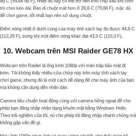
độ C (99,68 độ F), nhiệt độ này có thể trở nên khó chịu sau khi chơi
trò chơi kéo dài. Bàn di chuột mát hơn ở 26,6 C (79,88 F), mặc dù
để chơi game, tốt nhất bạn nên sử dụng chuột.
Điểm nóng nhất ở dưới cùng của máy tính xách tay đo được 44,6 C
(112,28 F), trong khi một điểm nóng khác đạt 43,5 C (110,3 F).
10. Webcam trên MSI Raider GE78 HX
Webcam trên Raider là ống kính 1080p với màn trập bảo mật đi
kèm. Tôi không thấy nhiều cửa chớp này trên máy tính xách tay
chơi game, nhưng đó là một cách dễ dàng để che máy ảnh của bạn
mà không cần dùng đến nhãn dán.
Camera tiêu chuẩn hoạt động cùng với camera hồng ngoại để cho
phép bạn đăng nhập nhận dạng khuôn mặt bằng Windows Hello.
Theo trải nghiệm của tôi, nó cho phép tôi đăng nhập nhanh chóng mà
không gặp vấn đề gì.
Máy ảnh 1080p chụp ảnh và quay video chi tiết, cho thấy toàn bộ