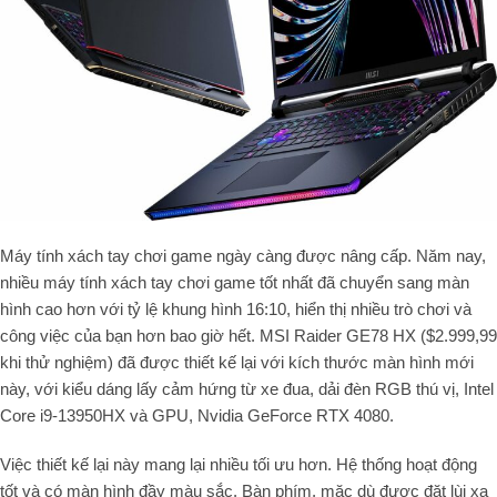
Máy tính xách tay chơi game ngày càng được nâng cấp. Năm nay,
nhiều máy tính xách tay chơi game tốt nhất đã chuyển sang màn
hình cao hơn với tỷ lệ khung hình 16:10, hiển thị nhiều trò chơi và
công việc của bạn hơn bao giờ hết. MSI Raider GE78 HX ($2.999,99
khi thử nghiệm) đã được thiết kế lại với kích thước màn hình mới
này, với kiểu dáng lấy cảm hứng từ xe đua, dải đèn RGB thú vị, Intel
Core i9-13950HX và GPU, Nvidia GeForce RTX 4080.
Việc thiết kế lại này mang lại nhiều tối ưu hơn. Hệ thống hoạt động
tốt và có màn hình đầy màu sắc. Bàn phím, mặc dù được đặt lùi xa