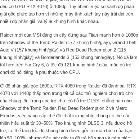
đều có GPU RTX 4070) ở 1080p. Tuy nhiên, việc so sánh độ phân
giải gốc phức tạp hơn vì những máy tính xách tay này trải dài trên
nhiều độ phân giải và tỷ lệ khung hình khác nhau.
Raider mới của MSI đáng tin cậy đứng sau Titan mạnh hơn ở 1080p
trên Shadow of the Tomb Raider (177 khung hình/giây), Grand Theft
Auto V (157 khung hình/giây) và Red Dead Redemption 2 (115
khung hình/giây) và Borderlands 3 (153 khung hình/giây). Nó đã làm
tốt hơn trên Far Cry 6, ở tốc độ 121 khung hình / giây, mặc dù trò
chơi đó nổi tiếng là phụ thuộc vào CPU.
Ở độ phân giải gốc 1600p, RTX 4080 trong Raider đã đánh bại RTX
4070 với 1440p thấp hơn trong tất cả các thử nghiệm chơi trò chơi
của chúng tôi. Trong các trò chơi có hỗ trợ DLSS, chẳng hạn như
Shadow of the Tomb Raider, Red Dead Redemption 2 và Metro
Exodus, việc nâng cấp chế độ chất lượng nhìn chung có thể cải
thiện hiệu suất từ 30–50%. Tạo khung hình DLSS 3, nếu được hỗ
trợ, có thể tăng tốc độ khung hình được gửi tới màn hình của bạn
lên 50–100%, nhưng điều này gây ra độ trễ bổ sung và cảm giác