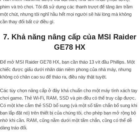
phim và trò chơi. Tôi đã sử dụng các thanh trượt để tăng âm trầm
một chút, nhưng tôi nghĩ hầu hết mọi người sẽ hài lòng mà không
cần thay đổi bất cứ điều gì.
7. Khả năng nâng cấp của MSI Raider
GE78 HX
Để mở MSI Raider GE78 HX, bạn cần tháo 13 vít đầu Phillips. Một
chiếc được giấu dưới nhãn dán niêm phong của nhà máy, nhưng
không có chân cao su để tháo ra, điều này thật tuyệt.
Các tùy chọn nâng cấp ở đây khá chuẩn cho một máy tính xách tay
chơi game. Thẻ Wi-Fi, RAM, SSD và pin đều có thể truy cập được.
Có một khe cắm thẻ SSD bổ sung (và một số tấm chắn bổ sung khi
bạn lắp đặt nó) trên thiết bị của chúng tôi, cho phép bạn mở rộng bộ
nhớ khi cần. RAM, cũng nằm dưới một tấm chắn, cũng có thể dễ
dàng tráo đổi.