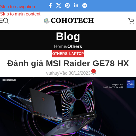
Skip to navigation
Skip to main content
Blog
Home
/
Others
OTHERS
,
LAPTOP
Đánh giá MSI Raider GE78 HX
0
vuthuy
Vào 30/12/2023