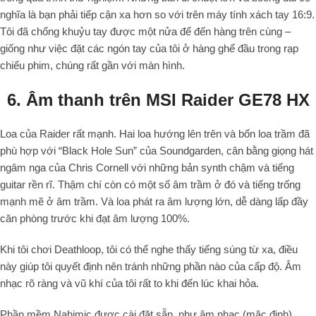
nghĩa là bạn phải tiếp cận xa hơn so với trên máy tính xách tay 16:9.
Tôi đã chống khuỷu tay được một nửa để đến hàng trên cùng –
giống như việc đặt các ngón tay của tôi ở hàng ghế đầu trong rạp
chiếu phim, chúng rất gần với màn hình.
6. Âm thanh trên MSI Raider GE78 HX
Loa của Raider rất mạnh. Hai loa hướng lên trên và bốn loa trầm đã
phù hợp với “Black Hole Sun” của Soundgarden, cân bằng giọng hát
ngâm nga của Chris Cornell với những bản synth chậm và tiếng
guitar rền rĩ. Thậm chí còn có một số âm trầm ở đó và tiếng trống
mạnh mẽ ở âm trầm. Và loa phát ra âm lượng lớn, dễ dàng lấp đầy
căn phòng trước khi đạt âm lượng 100%.
Khi tôi chơi Deathloop, tôi có thể nghe thấy tiếng súng từ xa, điều
này giúp tôi quyết định nên tránh những phần nào của cấp độ. Âm
nhạc rõ ràng và vũ khí của tôi rất to khi đến lúc khai hỏa.
Phần mềm Nahimic được cài đặt sẵn, như âm nhạc (mặc định),