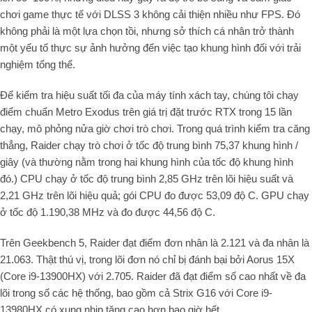
chơi game thực tế với DLSS 3 không cải thiện nhiều như FPS. Đó
không phải là một lựa chọn tồi, nhưng sở thích cá nhân trở thành
một yếu tố thực sự ảnh hưởng đến việc tạo khung hình đối với trải
nghiệm tổng thể.
Để kiểm tra hiệu suất tối đa của máy tính xách tay, chúng tôi chạy
điểm chuẩn Metro Exodus trên giá trị đặt trước RTX trong 15 lần
chạy, mô phỏng nửa giờ chơi trò chơi. Trong quá trình kiểm tra căng
thẳng, Raider chạy trò chơi ở tốc độ trung bình 75,37 khung hình /
giây (và thường nằm trong hai khung hình của tốc độ khung hình
đó.) CPU chạy ở tốc độ trung bình 2,85 GHz trên lõi hiệu suất và
2,21 GHz trên lõi hiệu quả; gói CPU đo được 53,09 độ C. GPU chạy
ở tốc độ 1.190,38 MHz và đo được 44,56 độ C.
Trên Geekbench 5, Raider đạt điểm đơn nhân là 2.121 và đa nhân là
21.063. Thật thú vị, trong lõi đơn nó chỉ bị đánh bại bởi Aorus 15X
(Core i9-13900HX) với 2.705. Raider đã đạt điểm số cao nhất về đa
lõi trong số các hệ thống, bao gồm cả Strix G16 với Core i9-
13980HX có xung nhịp tăng cao hơn bao giờ hết.