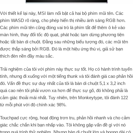
Với thiết kế lại này, MSI làm nổi bật cả hai bộ phím mũi tên. Các
phím WASD rõ ràng, cho phép hiển thị nhiều ánh sáng RGB hơn.
Các phím mũi tên cũng đóng vai trò là phím tắt để thêm ô kẻ vào
màn hình, thay đổi tốc độ quạt, phát hoặc tạm dừng phương tiện
hoặc tắt bàn di chuột. Đằng sau những biểu tượng đó, các mũi tên
được thắp sáng bởi RGB. Đó là một hiệu ứng thú vị, giả sử bạn
thích đèn nền đầy màu sắc.
Trải nghiệm của tôi với phím này thực sự tốt. Họ có hành trình tuyến
tính, nhưng đi xuống với một tiếng thunk và tôi đánh giá cao phản hồi
đó. Vấn đề thực sự duy nhất của tôi là bàn di chuột 5,1 x 3,2 inch
quá cao nên tôi phải vươn xa hơn để thực sự gõ, đó không phải là
cảm giác thoải mái nhất. Tuy nhiên, trên Monkeytype, tôi đánh 122
từ mỗi phút với độ chính xác 98%.
Touchpad cực rộng, hoạt động trơn tru, phản hồi nhanh và cho cảm
giác chắc chắn khi bạn nhấp vào. Tôi không gặp vấn đề gì với nó
trong quá trình thử nghiệm. Nhưng bàn di chuột lớn và boong dài có