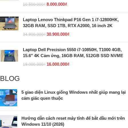
8.000.000
₫
10.500.000
₫
Laptop Lenovo Thinkpad P16 Gen 1 i7-12800HK,
32GB RAM, SSD 1TB, RTX A2000, 16 inch 2K
30.900.000
₫
34.900.000
₫
Laptop Dell Precision 5550 i7-10850H, T1000 4GB,
15.6″ 4K Cảm ứng, 16GB RAM, 512GB SSD NVME
16.000.000
₫
19.000.000
₫
BLOG
5 giao diện Linux giống Windows nhất giúp mang lại
cảm giác quen thuộc
Hướng dẫn cách reset máy tính để bắt đầu mới trên
Windows 11/10 (2026)