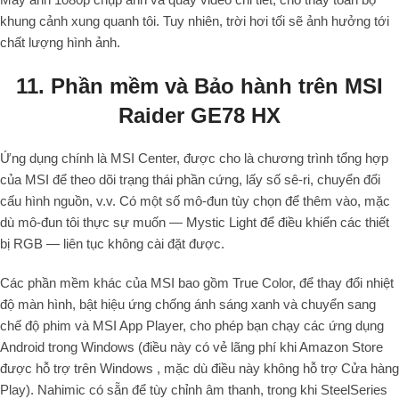
khung cảnh xung quanh tôi. Tuy nhiên, trời hơi tối sẽ ảnh hưởng tới
chất lượng hình ảnh.
11. Phần mềm và Bảo hành trên MSI
Raider GE78 HX
Ứng dụng chính là MSI Center, được cho là chương trình tổng hợp
của MSI để theo dõi trạng thái phần cứng, lấy số sê-ri, chuyển đổi
cấu hình nguồn, v.v. Có một số mô-đun tùy chọn để thêm vào, mặc
dù mô-đun tôi thực sự muốn — Mystic Light để điều khiển các thiết
bị RGB — liên tục không cài đặt được.
Các phần mềm khác của MSI bao gồm True Color, để thay đổi nhiệt
độ màn hình, bật hiệu ứng chống ánh sáng xanh và chuyển sang
chế độ phim và MSI App Player, cho phép bạn chạy các ứng dụng
Android trong Windows (điều này có vẻ lãng phí khi Amazon Store
được hỗ trợ trên Windows , mặc dù điều này không hỗ trợ Cửa hàng
Play). Nahimic có sẵn để tùy chỉnh âm thanh, trong khi SteelSeries