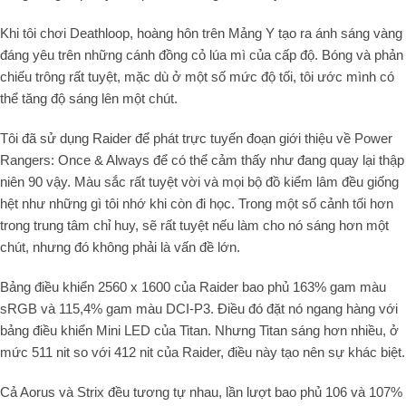
Khi tôi chơi Deathloop, hoàng hôn trên Mảng Y tạo ra ánh sáng vàng
đáng yêu trên những cánh đồng cỏ lúa mì của cấp độ. Bóng và phản
chiếu trông rất tuyệt, mặc dù ở một số mức độ tối, tôi ước mình có
thể tăng độ sáng lên một chút.
Tôi đã sử dụng Raider để phát trực tuyến đoạn giới thiệu về Power
Rangers: Once & Always để có thể cảm thấy như đang quay lại thập
niên 90 vậy. Màu sắc rất tuyệt vời và mọi bộ đồ kiểm lâm đều giống
hệt như những gì tôi nhớ khi còn đi học. Trong một số cảnh tối hơn
trong trung tâm chỉ huy, sẽ rất tuyệt nếu làm cho nó sáng hơn một
chút, nhưng đó không phải là vấn đề lớn.
Bảng điều khiển 2560 x 1600 của Raider bao phủ 163% gam màu
sRGB và 115,4% gam màu DCI-P3. Điều đó đặt nó ngang hàng với
bảng điều khiển Mini LED của Titan. Nhưng Titan sáng hơn nhiều, ở
mức 511 nit so với 412 nit của Raider, điều này tạo nên sự khác biệt.
Cả Aorus và Strix đều tương tự nhau, lần lượt bao phủ 106 và 107%