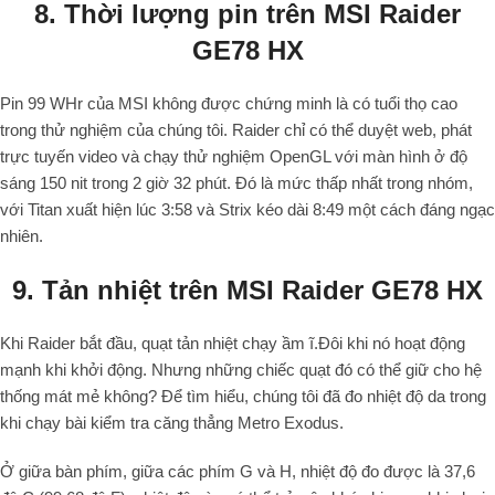
8. Thời lượng pin trên MSI Raider
GE78 HX
Pin 99 WHr của MSI không được chứng minh là có tuổi thọ cao
trong thử nghiệm của chúng tôi. Raider chỉ có thể duyệt web, phát
trực tuyến video và chạy thử nghiệm OpenGL với màn hình ở độ
sáng 150 nit trong 2 giờ 32 phút. Đó là mức thấp nhất trong nhóm,
với Titan xuất hiện lúc 3:58 và Strix kéo dài 8:49 một cách đáng ngạc
nhiên.
9. Tản nhiệt trên MSI Raider GE78 HX
Khi Raider bắt đầu, quạt tản nhiệt chạy ầm ĩ.Đôi khi nó hoạt động
mạnh khi khởi động. Nhưng những chiếc quạt đó có thể giữ cho hệ
thống mát mẻ không? Để tìm hiểu, chúng tôi đã đo nhiệt độ da trong
khi chạy bài kiểm tra căng thẳng Metro Exodus.
Ở giữa bàn phím, giữa các phím G và H, nhiệt độ đo được là 37,6