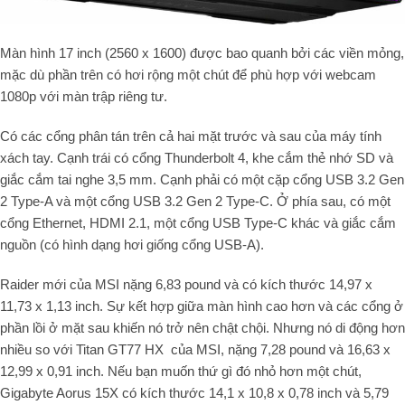
Màn hình 17 inch (2560 x 1600) được bao quanh bởi các viền mỏng,
mặc dù phần trên có hơi rộng một chút để phù hợp với webcam
1080p với màn trập riêng tư.
Có các cổng phân tán trên cả hai mặt trước và sau của máy tính
xách tay. Cạnh trái có cổng Thunderbolt 4, khe cắm thẻ nhớ SD và
giắc cắm tai nghe 3,5 mm. Cạnh phải có một cặp cổng USB 3.2 Gen
2 Type-A và một cổng USB 3.2 Gen 2 Type-C. Ở phía sau, có một
cổng Ethernet, HDMI 2.1, một cổng USB Type-C khác và giắc cắm
nguồn (có hình dạng hơi giống cổng USB-A).
Raider mới của MSI nặng 6,83 pound và có kích thước 14,97 x
11,73 x 1,13 inch. Sự kết hợp giữa màn hình cao hơn và các cổng ở
phần lồi ở mặt sau khiến nó trở nên chật chội. Nhưng nó di động hơn
nhiều so với Titan GT77 HX của MSI, nặng 7,28 pound và 16,63 x
12,99 x 0,91 inch. Nếu bạn muốn thứ gì đó nhỏ hơn một chút,
Gigabyte Aorus 15X có kích thước 14,1 x 10,8 x 0,78 inch và 5,79