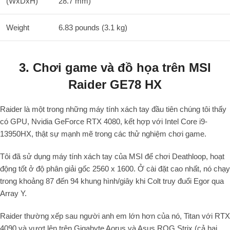
(WxDxH)
28.7 mm)
Weight
6.83 pounds (3.1 kg)
3. Chơi game và đồ họa trên MSI
Raider GE78 HX
Raider là một trong những máy tính xách tay đầu tiên chúng tôi thấy
có GPU, Nvidia GeForce RTX 4080, kết hợp với Intel Core i9-
13950HX, thật sự mạnh mẽ trong các thử nghiệm chơi game.
Tôi đã sử dụng máy tính xách tay của MSI để chơi Deathloop, hoạt
động tốt ở độ phân giải gốc 2560 x 1600. Ở cài đặt cao nhất, nó chạy
trong khoảng 87 đến 94 khung hình/giây khi Colt truy đuổi Egor qua
Array Y.
Raider thường xếp sau người anh em lớn hơn của nó, Titan với RTX
4090 và vượt lên trên Gigabyte Aorus và Asus ROG Strix (cả hai