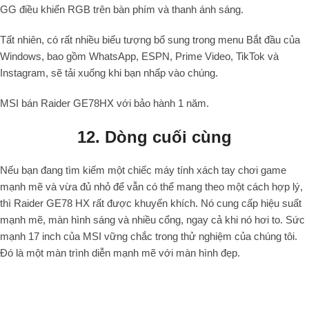
GG điều khiển RGB trên bàn phím và thanh ánh sáng.
Tất nhiên, có rất nhiều biểu tượng bổ sung trong menu Bắt đầu của
Windows, bao gồm WhatsApp, ESPN, Prime Video, TikTok và
Instagram, sẽ tải xuống khi bạn nhấp vào chúng.
MSI bán Raider GE78HX với bảo hành 1 năm.
12. Dòng cuối cùng
Nếu bạn đang tìm kiếm một chiếc máy tính xách tay chơi game
mạnh mẽ và vừa đủ nhỏ để vẫn có thể mang theo một cách hợp lý,
thì Raider GE78 HX rất được khuyến khích. Nó cung cấp hiệu suất
mạnh mẽ, màn hình sáng và nhiều cổng, ngay cả khi nó hơi to. Sức
mạnh 17 inch của MSI vững chắc trong thử nghiệm của chúng tôi.
Đó là một màn trình diễn mạnh mẽ với màn hình đẹp.