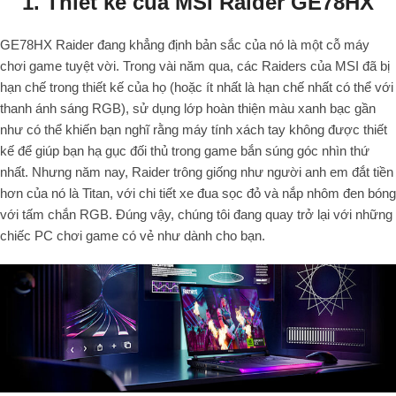
1. Thiết kế của MSI Raider GE78HX
GE78HX Raider đang khẳng định bản sắc của nó là một cỗ máy
chơi game tuyệt vời. Trong vài năm qua, các Raiders của MSI đã bị
hạn chế trong thiết kế của họ (hoặc ít nhất là hạn chế nhất có thể với
thanh ánh sáng RGB), sử dụng lớp hoàn thiện màu xanh bạc gần
như có thể khiến bạn nghĩ rằng máy tính xách tay không được thiết
kế để giúp bạn hạ gục đối thủ trong game bắn súng góc nhìn thứ
nhất. Nhưng năm nay, Raider trông giống như người anh em đắt tiền
hơn của nó là Titan, với chi tiết xe đua sọc đỏ và nắp nhôm đen bóng
với tấm chắn RGB. Đúng vậy, chúng tôi đang quay trở lại với những
chiếc PC chơi game có vẻ như dành cho bạn.