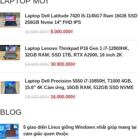
LAPTOP MỚI
Laptop Dell Latitude 7420 i5-1145G7 Ram 16GB SSD
256GB Nvme 14″ FHD IPS
8.000.000
₫
10.500.000
₫
Laptop Lenovo Thinkpad P16 Gen 1 i7-12800HK,
32GB RAM, SSD 1TB, RTX A2000, 16 inch 2K
30.900.000
₫
34.900.000
₫
Laptop Dell Precision 5550 i7-10850H, T1000 4GB,
15.6″ 4K Cảm ứng, 16GB RAM, 512GB SSD NVME
16.000.000
₫
19.000.000
₫
BLOG
5 giao diện Linux giống Windows nhất giúp mang lại
cảm giác quen thuộc