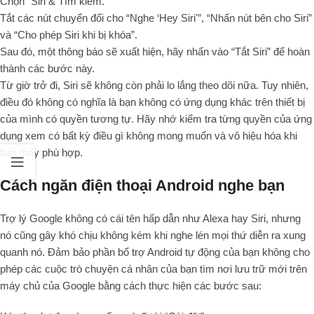
Chọn “Siri & Tìm kiếm.”
Tắt các nút chuyển đổi cho “Nghe ‘Hey Siri'”, “Nhấn nút bên cho Siri”
và “Cho phép Siri khi bị khóa”.
Sau đó, một thông báo sẽ xuất hiện, hãy nhấn vào “Tắt Siri” để hoàn
thành các bước này.
Từ giờ trở đi, Siri sẽ không còn phải lo lắng theo dõi nữa. Tuy nhiên,
điều đó không có nghĩa là bạn không có ứng dụng khác trên thiết bị
của mình có quyền tương tự. Hãy nhớ kiểm tra từng quyền của ứng
dụng xem có bất kỳ điều gì không mong muốn và vô hiệu hóa khi
bạn thấy phù hợp.
Cách ngăn điện thoại Android nghe bạn
Trợ lý Google không có cái tên hấp dẫn như Alexa hay Siri, nhưng
nó cũng gây khó chịu không kém khi nghe lén mọi thứ diễn ra xung
quanh nó. Đảm bảo phần bổ trợ Android tự động của bạn không cho
phép các cuộc trò chuyện cá nhân của bạn tìm nơi lưu trữ mới trên
máy chủ của Google bằng cách thực hiện các bước sau: