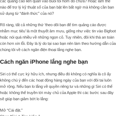
các quảng cáo liên quan vào buổi tối hôm đó chưa? Hoặc làm thế
nào để trợ lý kỹ thuật số của bạn bật lên bất ngờ mà không cần bạn
sử dụng từ “đánh thức” của nó?
Rõ ràng, tất cả những thứ ‘theo dõi bạn để tìm quảng cáo được
nhắm mục tiêu’ là một thuyết âm mưu, giống như việc tin vào Bigfoot
hoặc nói quá nhiều về những ngọn cỏ. Tuy nhiên, đôi khi thà an toàn
còn hơn xin lỗi. Đây là lý do tại sao bạn nên làm theo hướng dẫn của
chúng tôi về cách ngăn điện thoại lắng nghe bạn.
Cách ngăn iPhone lắng nghe bạn
Siri có thể cực kỳ hữu ích, nhưng điều đó không có nghĩa là cô ấy
không chú ý đến các hoạt động hàng ngày của bạn với đôi tai luôn
mở rộng. Nếu bạn lo lắng về quyền riêng tư và những gì Siri có thể
hoặc không thể truyền tới máy chủ của Apple thì các bước sau đây
sẽ giúp bạn giảm bớt lo lắng:
Mở “Cài đặt.”