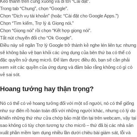
Kéo thanh trên cùng xuống và đi tới “Cài đặt”.
Trong tab “Chung”, chọn “Google”.
Chọn “Dịch vụ tài khoản” (hoặc “Cài đặt cho Google Apps.”)
Chọn “Tìm kiếm, Trợ lý & Giọng nói.”
Chọn “Giọng nói” rồi chọn “Kết hợp giọng nói”.
Tắt nút chuyển đổi cho “Ok Google”.
Điều này sẽ ngăn Trợ lý Google trở thành kẻ nghe lén liên tục nhưng
sẽ không bảo vệ bạn khỏi các ứng dụng của bên thứ ba có thể có
đặc quyền sử dụng micrô. Để làm được điều đó, bạn sẽ cần phải
xem xét các quyền của ứng dụng và đảm bảo rằng không có gì có
vẻ sai sót.
Hoang tưởng hay thận trọng?
Nó có thể có vẻ hoang tưởng đối với một số người, nó có thể giống
như sự điên rồ hoàn toàn đối với những người khác, nhưng có lý do
khiến những thứ như cửa chớp bảo mật tồn tại trên webcam, vậy tại
sao không có tùy chọn tương tự cho micrô – thứ đã bị các nhà sản
xuất phần mềm lạm dụng nhiều lần dưới chiêu bài giám sát, lỗi và