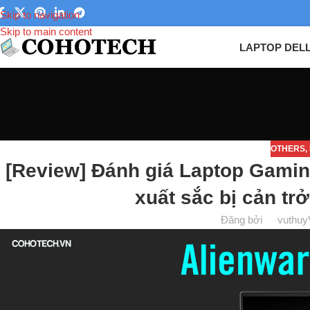
Skip to navigation
Skip to main content
LAPTOP DEL
OTHERS
,
[Review] Đánh giá Laptop Gaming
xuất sắc bị cản tr
Đăng bởi
vuthuy