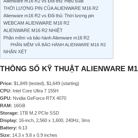
Alienware m16 R2 vs Đối thủ: Hiệu suất
THỜI LƯỢNG PIN CỦA ALIENWARE M16 R2
Alienware m16 R2 vs Đối thủ: Thời lượng pin
WEBCAM ALIENWARE M16 R2
ALIENWARE M16 R2 NHIỆT
Phần mềm và bảo hành Alienware m16 R2
PHẦN MỀM VÀ BẢO HÀNH ALIENWARE M16 R2
NHẬN XÉT
THÔNG SỐ KỸ THUẬT ALIENWARE M1
Price:
$1,849 (tested), $1,649 (starting)
CPU:
Intel Core Ultra 7 155H
GPU:
Nvidia GeForce RTX 4070
RAM:
16GB
Storage:
1TB M.2 PCIe SSD
Display:
16-inch, 2,560 x 1,600, 240Hz, 3ms
Battery:
6:13
Size:
14.3 x 9.8 x 0.9 inches