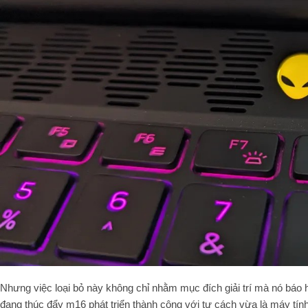
Nhưng việc loại bỏ này không chỉ nhằm mục đích giải trí mà nó báo h
đang thúc đẩy m16 phát triển thành công với tư cách vừa là máy tín