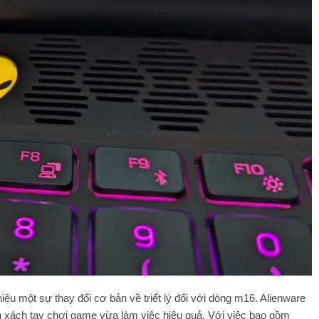
iệu một sự thay đổi cơ bản về triết lý đối với dòng m16. Alienware
h xách tay chơi game vừa làm việc hiệu quả. Với việc bao gồm