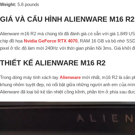
Weight:
5.8 pounds
GIÁ VÀ CẤU HÌNH ALIENWARE M16 R2
Alienware m16 R2 mà chúng tôi đã đánh giá có sẵn với giá 1.849 USD 
chip đồ họa
Nvidia GeForce RTX 4070
, RAM 16 GB và bộ nhớ SSD 1
pixel ở tốc độ làm mới 240Hz với thời gian phản hồi 3ms. Giá khởi
THIẾT KẾ ALIENWARE M16 R2
Trong dòng máy tính xách tay
Alienware
mới nhất, m16 R2 là sản p
khung nhôm tuyệt đẹp, nó nổi bật giữa những người anh em của mình
Alienware đã loại bỏ kệ tản nhiệt cồng kềnh, phần lớn ở phía sau đ