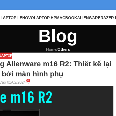
L
LAPTOP LENOVO
LAPTOP HP
MACBOOK
ALIENWARE
RAZER 
Blog
Home
/
Others
LAPTOP
 Alienware m16 R2: Thiết kế lại
ở bởi màn hình phụ
0
Vào 01/02/2024