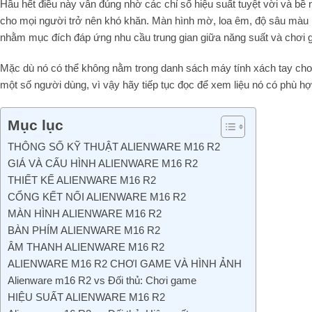
Hầu hết điều này vẫn đúng nhờ các chỉ số hiệu suất tuyệt vời và bề 
cho mọi người trở nên khó khăn. Màn hình mờ, loa êm, độ sâu màu k
nhằm mục đích đáp ứng nhu cầu trung gian giữa năng suất và chơi 
Mặc dù nó có thể không nằm trong danh sách máy tính xách tay chơi 
một số người dùng, vì vậy hãy tiếp tục đọc để xem liệu nó có phù h
Mục lục
THÔNG SỐ KỸ THUẬT ALIENWARE M16 R2
GIÁ VÀ CẤU HÌNH ALIENWARE M16 R2
THIẾT KẾ ALIENWARE M16 R2
CỔNG KẾT NỐI ALIENWARE M16 R2
MÀN HÌNH ALIENWARE M16 R2
BÀN PHÍM ALIENWARE M16 R2
ÂM THANH ALIENWARE M16 R2
ALIENWARE M16 R2 CHƠI GAME VÀ HÌNH ẢNH
Alienware m16 R2 vs Đối thủ: Chơi game
HIỆU SUẤT ALIENWARE M16 R2