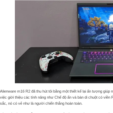
Alienware m16 R2 đã thu hút tôi bằng một thiết kế lại ấn tượng giúp
việc giới thiệu các tính năng như Chế độ ẩn và bàn di chuột có viề
sắc, nó có vẻ như là người chiến thắng hoàn toàn.