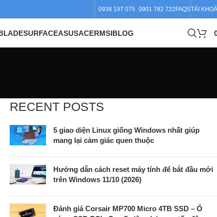
0938 197 075
0901 782 722
FAQS
TÀI KHO
BLADE
SURFACE
ASUS
ACER
MSI
BLOG
RECENT POSTS
5 giao diện Linux giống Windows nhất giúp
mang lại cảm giác quen thuộc
Hướng dẫn cách reset máy tính để bắt đầu mới
trên Windows 11/10 (2026)
Đánh giá Corsair MP700 Micro 4TB SSD – Ổ