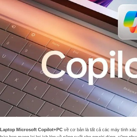
Laptop Microsoft Copilot+PC
về cơ bản là tất cả các máy tính xá
hứa hẹn mang lại lợi ích lớn về năng suất cho người dùng, cũng nh