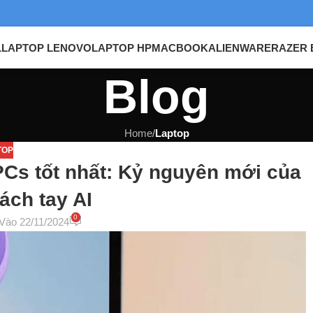
L
LAPTOP LENOVO
LAPTOP HP
MACBOOK
ALIENWARE
RAZER 
Blog
Home
/
Laptop
TOP
PCs tốt nhất: Kỷ nguyên mới của
ách tay AI
0
Vào 22/11/2024