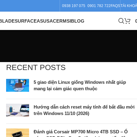
0938 197 075
0901 782 722
FAQS
TÀI KHO
BLADE
SURFACE
ASUS
ACER
MSI
BLOG
RECENT POSTS
5 giao diện Linux giống Windows nhất giúp
mang lại cảm giác quen thuộc
Hướng dẫn cách reset máy tính để bắt đầu mới
trên Windows 11/10 (2026)
Đánh giá Corsair MP700 Micro 4TB SSD – Ổ