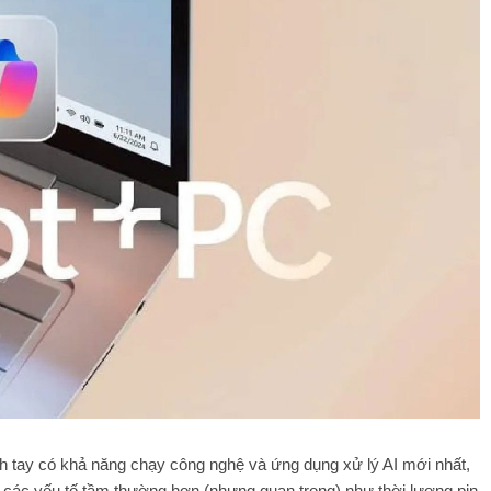
ch tay có khả năng chạy công nghệ và ứng dụng xử lý AI mới nhất,
ư các yếu tố tầm thường hơn (nhưng quan trọng) như thời lượng pin