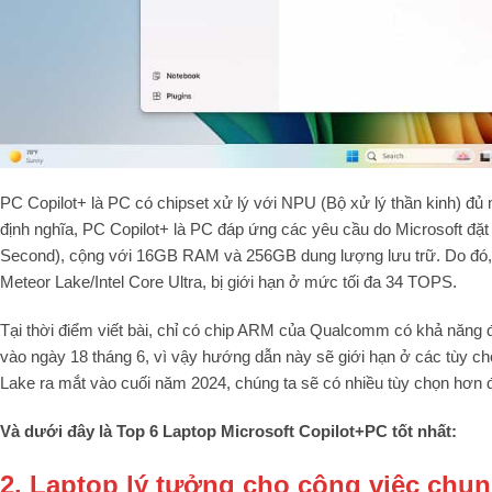
PC Copilot+ là PC có chipset xử lý với NPU (Bộ xử lý thần kinh) đủ
định nghĩa, PC Copilot+ là PC đáp ứng các yêu cầu do Microsoft đặt
Second), cộng với 16GB RAM và 256GB dung lượng lưu trữ. Do đó, 
Meteor Lake/Intel Core Ultra, bị giới hạn ở mức tối đa 34 TOPS.
Tại thời điểm viết bài, chỉ có chip ARM của Qualcomm có khả năng đ
vào ngày 18 tháng 6, vì vậy hướng dẫn này sẽ giới hạn ở các tùy ch
Lake ra mắt vào cuối năm 2024, chúng ta sẽ có nhiều tùy chọn hơn 
Và dưới đây là Top 6 Laptop Microsoft Copilot+PC tốt nhất:
2. Laptop lý tưởng cho công việc chun