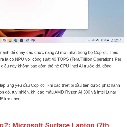
 mạnh để chạy các chức năng AI mới nhất trong bộ Copilot. Theo
 ra là có NPU với công suất 40 TOPS (Tera/Trillion Operations Per
điều này không bao gồm thế hệ CPU Intel AI trước đó, dòng
áp ứng yêu cầu Copilot+ khi các thiết bị đầu tiên được phát hành
ọn đó, tuy nhiên, khi các mẫu AMD Ryzen AI 300 và Intel Lunar
để lựa chọn.
g?: Microsoft Surface Laptop (
7th