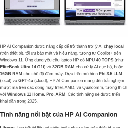
HP AI Companion được nâng cấp để trở thành trợ lý AI
chạy local
(trên thiết bị), tối ưu bảo mật và hiệu năng, tương tự Copilot+ trên
Windows 11. Ứng dụng yêu cầu laptop HP có
NPU 40 TOPS
(như
EliteBook Ultra 14 G1i
) và
32GB RAM
cho xử lý AI cục bộ, hoặc
16GB RAM
cho chế độ đám mây. Dựa trên mô hình
Phi 3.5 LLM
(local) và
GPT-4o
(cloud), HP AI Companion mang đến trải nghiệm
mượt mà trên các dòng máy Intel, AMD, và Qualcomm, tương thích
với
Windows 11 Home, Pro, ARM
. Các tính năng sẽ được triển
khai dần trong 2025.
Tính năng nổi bật của HP AI Companion
Library
: Lưu trữ tài liệu cá nhân hoặc nhạy cảm trên thiết bị, cho