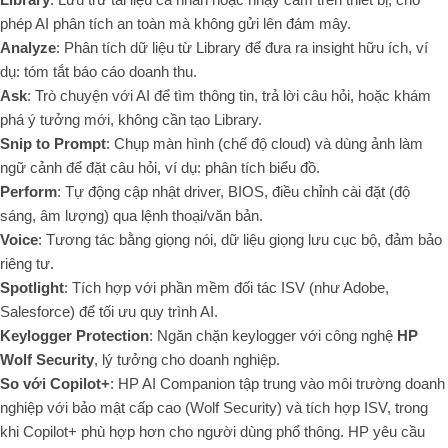
phép AI phân tích an toàn mà không gửi lên đám mây.
Analyze
: Phân tích dữ liệu từ Library để đưa ra insight hữu ích, ví
dụ: tóm tắt báo cáo doanh thu.
Ask
: Trò chuyện với AI để tìm thông tin, trả lời câu hỏi, hoặc khám
phá ý tưởng mới, không cần tạo Library.
Snip to Prompt
: Chụp màn hình (chế độ cloud) và dùng ảnh làm
ngữ cảnh để đặt câu hỏi, ví dụ: phân tích biểu đồ.
Perform
: Tự động cập nhật driver, BIOS, điều chỉnh cài đặt (độ
sáng, âm lượng) qua lệnh thoại/văn bản.
Voice
: Tương tác bằng giọng nói, dữ liệu giọng lưu cục bộ, đảm bảo
riêng tư.
Spotlight
: Tích hợp với phần mềm đối tác ISV (như Adobe,
Salesforce) để tối ưu quy trình AI.
Keylogger Protection
: Ngăn chặn keylogger với công nghệ
HP
Wolf Security
, lý tưởng cho doanh nghiệp.
So với Copilot+
: HP AI Companion tập trung vào môi trường doanh
nghiệp với bảo mật cấp cao (Wolf Security) và tích hợp ISV, trong
khi Copilot+ phù hợp hơn cho người dùng phổ thông. HP yêu cầu