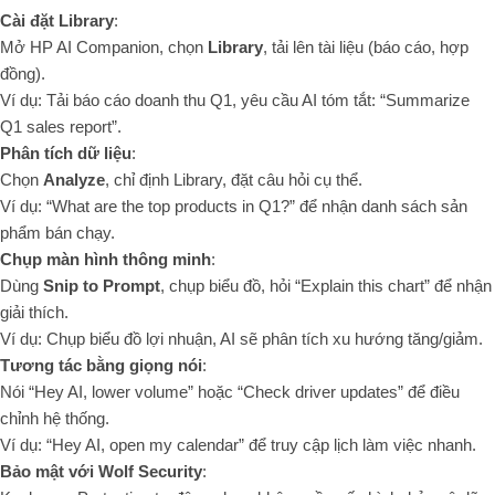
Cài đặt Library
:
Mở HP AI Companion, chọn
Library
, tải lên tài liệu (báo cáo, hợp
đồng).
Ví dụ: Tải báo cáo doanh thu Q1, yêu cầu AI tóm tắt: “Summarize
Q1 sales report”.
Phân tích dữ liệu
:
Chọn
Analyze
, chỉ định Library, đặt câu hỏi cụ thể.
Ví dụ: “What are the top products in Q1?” để nhận danh sách sản
phẩm bán chạy.
Chụp màn hình thông minh
:
Dùng
Snip to Prompt
, chụp biểu đồ, hỏi “Explain this chart” để nhận
giải thích.
Ví dụ: Chụp biểu đồ lợi nhuận, AI sẽ phân tích xu hướng tăng/giảm.
Tương tác bằng giọng nói
:
Nói “Hey AI, lower volume” hoặc “Check driver updates” để điều
chỉnh hệ thống.
Ví dụ: “Hey AI, open my calendar” để truy cập lịch làm việc nhanh.
Bảo mật với Wolf Security
: