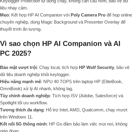
Keylogger Protection tự động chạy, không cần cấu hình, bảo vệ dữ
liệu nhạy cảm.
Mẹo
: Kết hợp HP AI Companion với
Poly Camera Pro
để họp online
chuyên nghiệp, dùng Magic Background và Presenter Overlay để
thuyết trình ấn tượng.
Vì sao chọn HP AI Companion và AI
PC 2025?
Bảo mật vượt trội
: Chạy local, tích hợp
HP Wolf Security
, bảo vệ
dữ liệu doanh nghiệp khỏi keylogger.
Hiệu năng mạnh mẽ
: NPU 40 TOPS trên laptop HP (EliteBook,
OmniBook) xử lý AI nhanh, không lag.
Tùy chỉnh doanh nghiệp
: Tích hợp ISV (Adobe, Salesforce) và
Spotlight tối ưu workflow.
Tương thích đa dạng
: Hỗ trợ Intel, AMD, Qualcomm, chạy mượt
trên Windows 11.
Kết nối 5G thông minh
: HP Go đảm bảo làm việc mọi nơi, không
gián đoạn.