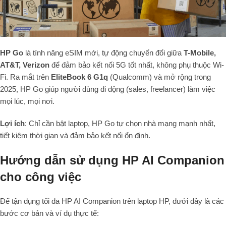
HP Go
là tính năng eSIM mới, tự động chuyển đổi giữa
T-Mobile,
AT&T, Verizon
để đảm bảo kết nối 5G tốt nhất, không phụ thuộc Wi-
Fi. Ra mắt trên
EliteBook 6 G1q
(Qualcomm) và mở rộng trong
2025, HP Go giúp người dùng di động (sales, freelancer) làm việc
mọi lúc, mọi nơi.
Lợi ích
: Chỉ cần bật laptop, HP Go tự chọn nhà mạng mạnh nhất,
tiết kiệm thời gian và đảm bảo kết nối ổn định.
Hướng dẫn sử dụng HP AI Companion
cho công việc
Để tận dụng tối đa HP AI Companion trên laptop HP, dưới đây là các
bước cơ bản và ví dụ thực tế: