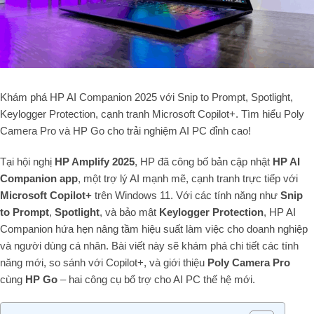
Khám phá HP AI Companion 2025 với Snip to Prompt, Spotlight,
Keylogger Protection, cạnh tranh Microsoft Copilot+. Tìm hiểu Poly
Camera Pro và HP Go cho trải nghiệm AI PC đỉnh cao!
Tại hội nghị
HP Amplify 2025
, HP đã công bố bản cập nhật
HP AI
Companion app
, một trợ lý AI mạnh mẽ, cạnh tranh trực tiếp với
Microsoft Copilot+
trên Windows 11. Với các tính năng như
Snip
to Prompt
,
Spotlight
, và bảo mật
Keylogger Protection
, HP AI
Companion hứa hẹn nâng tầm hiệu suất làm việc cho doanh nghiệp
và người dùng cá nhân. Bài viết này sẽ khám phá chi tiết các tính
năng mới, so sánh với Copilot+, và giới thiệu
Poly Camera Pro
cùng
HP Go
– hai công cụ bổ trợ cho AI PC thế hệ mới.