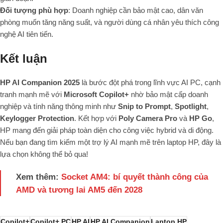
Đối tượng phù hợp
: Doanh nghiệp cần bảo mật cao, dân văn
phòng muốn tăng năng suất, và người dùng cá nhân yêu thích công
nghệ AI tiên tiến.
Kết luận
HP AI Companion 2025
là bước đột phá trong lĩnh vực AI PC, cạnh
tranh mạnh mẽ với
Microsoft Copilot+
nhờ bảo mật cấp doanh
nghiệp và tính năng thông minh như
Snip to Prompt
,
Spotlight
,
Keylogger Protection
. Kết hợp với
Poly Camera Pro
và
HP Go
,
HP mang đến giải pháp toàn diện cho công việc hybrid và di động.
Nếu bạn đang tìm kiếm một trợ lý AI mạnh mẽ trên laptop HP, đây là
lựa chọn không thể bỏ qua!
Xem thêm:
Socket AM4: bí quyết thành công của
AMD và tương lai AM5 đến 2028
Copilot+
Copilot+ PC
HP AI
HP AI Companion
Laptop HP