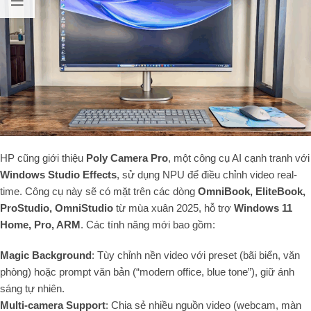
HP cũng giới thiệu
Poly Camera Pro
, một công cụ AI cạnh tranh với
Windows Studio Effects
, sử dụng NPU để điều chỉnh video real-
time. Công cụ này sẽ có mặt trên các dòng
OmniBook, EliteBook,
ProStudio, OmniStudio
từ mùa xuân 2025, hỗ trợ
Windows 11
Home, Pro, ARM
. Các tính năng mới bao gồm:
Magic Background
: Tùy chỉnh nền video với preset (bãi biển, văn
phòng) hoặc prompt văn bản (“modern office, blue tone”), giữ ánh
sáng tự nhiên.
Multi-camera Support
: Chia sẻ nhiều nguồn video (webcam, màn