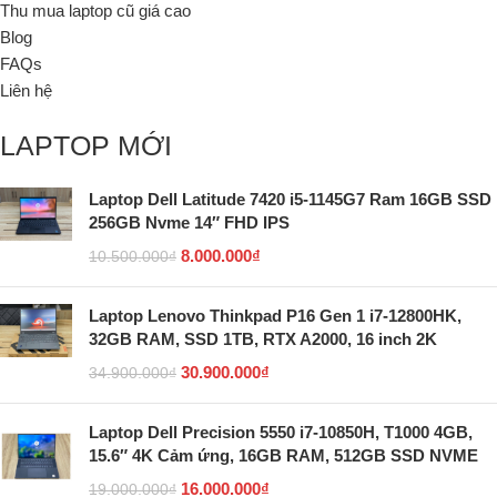
Thu mua laptop cũ giá cao
Blog
FAQs
Liên hệ
LAPTOP MỚI
Laptop Dell Latitude 7420 i5-1145G7 Ram 16GB SSD
256GB Nvme 14″ FHD IPS
8.000.000
₫
10.500.000
₫
Laptop Lenovo Thinkpad P16 Gen 1 i7-12800HK,
32GB RAM, SSD 1TB, RTX A2000, 16 inch 2K
30.900.000
₫
34.900.000
₫
Laptop Dell Precision 5550 i7-10850H, T1000 4GB,
15.6″ 4K Cảm ứng, 16GB RAM, 512GB SSD NVME
16.000.000
₫
19.000.000
₫