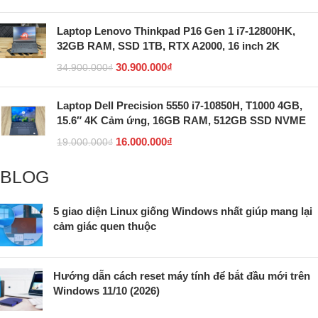
Laptop Lenovo Thinkpad P16 Gen 1 i7-12800HK,
32GB RAM, SSD 1TB, RTX A2000, 16 inch 2K
30.900.000
₫
34.900.000
₫
Laptop Dell Precision 5550 i7-10850H, T1000 4GB,
15.6″ 4K Cảm ứng, 16GB RAM, 512GB SSD NVME
16.000.000
₫
19.000.000
₫
BLOG
5 giao diện Linux giống Windows nhất giúp mang lại
cảm giác quen thuộc
Hướng dẫn cách reset máy tính để bắt đầu mới trên
Windows 11/10 (2026)