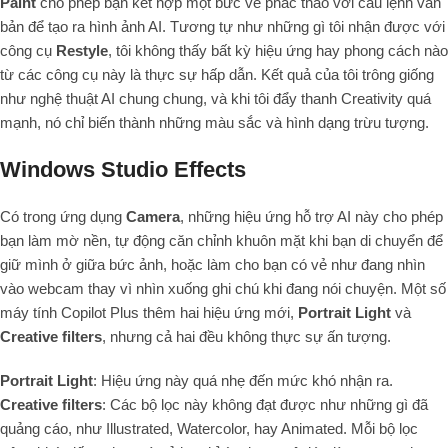
Paint
cho phép bạn kết hợp một bức vẽ phác thảo với câu lệnh văn
bản để tạo ra hình ảnh AI. Tương tự như những gì tôi nhận được với
công cụ
Restyle
, tôi không thấy bất kỳ hiệu ứng hay phong cách nào
từ các công cụ này là thực sự hấp dẫn. Kết quả của tôi trông giống
như nghệ thuật AI chung chung, và khi tôi đẩy thanh Creativity quá
mạnh, nó chỉ biến thành những màu sắc và hình dạng trừu tượng.
Windows Studio Effects
Có trong ứng dụng
Camera
, những hiệu ứng hỗ trợ AI này cho phép
bạn làm mờ nền, tự động căn chỉnh khuôn mặt khi bạn di chuyển để
giữ mình ở giữa bức ảnh, hoặc làm cho bạn có vẻ như đang nhìn
vào webcam thay vì nhìn xuống ghi chú khi đang nói chuyện. Một số
máy tính Copilot Plus thêm hai hiệu ứng mới,
Portrait Light
và
Creative filters
, nhưng cả hai đều không thực sự ấn tượng.
Portrait Light
: Hiệu ứng này quá nhẹ đến mức khó nhận ra.
Creative filters
: Các bộ lọc này không đạt được như những gì đã
quảng cáo, như Illustrated, Watercolor, hay Animated. Mỗi bộ lọc