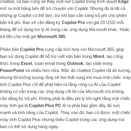
chatbot, và bạn cũng sẽ thấy một nút Copilot trong trình duyệt
Edge
mở ra một bảng bên để trò chuyện với Copilot. Nhưng đó là tất cả
những gì Copilot có thể làm, trừ khi bạn sẵn sàng trả phí cho phiên
bản trả phí. Bạn sẽ cần đăng ký
Copilot Pro
với giá 20 USD mỗi
tháng để sử dụng trợ lý AI trong các ứng dụng Microsoft khác. Hoặc
trả tiền cho một gói
Microsoft 365
.
Phiên bản
Copilot Pro
cung cấp tích hợp với Microsoft 365, giúp
bạn sử dụng Copilot để hỗ trợ viết văn bản trong
Word
, tạo công
thức trong
Excel
, soạn email trong
Outlook
, tạo slide trong
PowerPoint
và nhiều hơn nữa. Mặc dù chatbot Copilot rất ấn tượng,
nhưng tôi tưởng tượng rằng sẽ hơi thất vọng khi mua một chiếc máy
tính Copilot Plus chỉ để phát hiện ra rằng công cụ AI của Copilot
không có sẵn trong các ứng dụng cốt lõi của Microsoft mà không
cần đăng ký trả phí. Không phải là điều phi lý khi nghĩ rằng một chiếc
máy tính gọi là
Copilot Plus PC
lẽ ra phải bao gồm đầy đủ sức
mạnh và tính năng của Copilot. Thay vào đó, bạn có được một chiếc
máy tính Copilot Plus nhưng thiếu Copilot trong các ứng dụng mà
bạn có thể sử dụng hàng ngày.