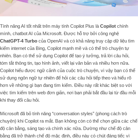
Tính năng AI tốt nhất trên máy tính Copilot Plus là
Copilot
chính
mình, chatbot AI của Microsoft. Được hỗ trợ bởi công nghệ
ChatGPT-4 Turbo
của OpenAI và có khả năng truy cập dữ liệu tìm
kiếm internet của Bing, Copilot mạnh mẽ và có thể trò chuyện tự
nhiên. Bạn có thể sử dụng Copilot để tạo ý tưởng, trả lời câu hỏi,
tóm tắt thông tin, tạo hình ảnh, viết lại văn bản và nhiều hơn nữa.
Copilot hiểu được ngữ cảnh của cuộc trò chuyện, vì vậy bạn có thể
sử dụng ngôn ngữ tự nhiên để hỏi các câu hỏi tiếp theo và hiểu rõ
hơn về những gì bạn đang tìm kiếm. Điều này rất khác biệt so với
việc tìm kiếm trên web đơn giản, nơi bạn phải bắt đầu lại từ đầu mỗi
khi thay đổi câu hỏi.
Microsoft đã bỏ tính năng “conversation styles” (phong cách trò
chuyện) khi Copilot ra mắt. Bạn không còn có thể chọn giữa các chế
độ cân bằng, sáng tạo và chính xác nữa. Dường như chế độ cân
bằng đã trở thành chế độ mặc định, điều này có chút đáng tiếc vì