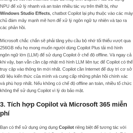
NPU để xử lý nhanh và an toàn nhiều tác vụ trên thiết bị, như
Windows Studio Effects
, chatbot Copilot lại phụ thuộc vào các máy
chủ đám mây mạnh mẽ hơn để xử lý ngôn ngữ tự nhiên và tạo ra
các phản hồi.
Microsoft chắc chắn sẽ phải tăng yêu cầu bộ nhớ tối thiểu vượt qua
256GB nếu họ mong muốn người dùng Copilot Plus tải mô hình
ngôn ngữ lớn (LLM) để sử dụng Copilot ở chế độ offline. Và ngay cả
khi vậy, bạn vẫn cần cập nhật mô hình LLM liên tục để Copilot có thể
truy cập vào thông tin mới nhất. Copilot cần Internet để duy trì cơ sở
dữ liệu kiến thức của mình và cung cấp những phản hồi chính xác
và phù hợp nhất. Nếu không có chế độ offline an toàn, nhiều tổ chức
không thể sử dụng Copilot vì lý do bảo mật.
3.
Tích hợp Copilot và Microsoft 365 miễn
phí
Bạn có thể sử dụng ứng dụng
Copilot
riêng biệt để tương tác với