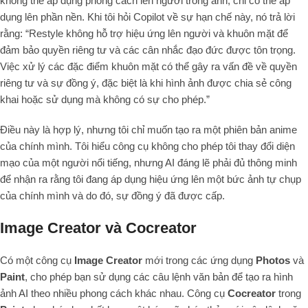
không thể áp dụng phong cách lên người trong ảnh, chỉ có thể áp
dụng lên phần nền. Khi tôi hỏi Copilot về sự hạn chế này, nó trả lời
rằng: “Restyle không hỗ trợ hiệu ứng lên người và khuôn mặt để
đảm bảo quyền riêng tư và các cân nhắc đạo đức được tôn trọng.
Việc xử lý các đặc điểm khuôn mặt có thể gây ra vấn đề về quyền
riêng tư và sự đồng ý, đặc biệt là khi hình ảnh được chia sẻ công
khai hoặc sử dụng mà không có sự cho phép.”
Điều này là hợp lý, nhưng tôi chỉ muốn tạo ra một phiên bản anime
của chính mình. Tôi hiểu công cụ không cho phép tôi thay đổi diện
mạo của một người nổi tiếng, nhưng AI đáng lẽ phải đủ thông minh
để nhận ra rằng tôi đang áp dụng hiệu ứng lên một bức ảnh tự chụp
của chính mình và do đó, sự đồng ý đã được cấp.
Image Creator và Cocreator
Có một công cụ
Image Creator
mới trong các ứng dụng
Photos
và
Paint
, cho phép bạn sử dụng các câu lệnh văn bản để tạo ra hình
ảnh AI theo nhiều phong cách khác nhau. Công cụ
Cocreator
trong