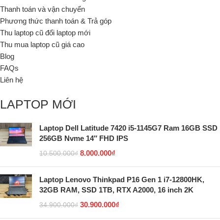
Thanh toán và vận chuyển
Phương thức thanh toán & Trả góp
Thu laptop cũ đổi laptop mới
Thu mua laptop cũ giá cao
Blog
FAQs
Liên hệ
LAPTOP MỚI
Laptop Dell Latitude 7420 i5-1145G7 Ram 16GB SSD
256GB Nvme 14″ FHD IPS
8.000.000
₫
10.500.000
₫
Laptop Lenovo Thinkpad P16 Gen 1 i7-12800HK,
32GB RAM, SSD 1TB, RTX A2000, 16 inch 2K
30.900.000
₫
34.900.000
₫