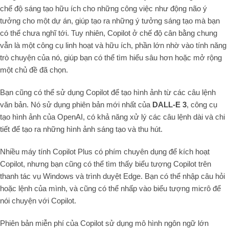
chế độ sáng tạo hữu ích cho những công việc như động não ý
tưởng cho một dự án, giúp tạo ra những ý tưởng sáng tạo mà bạn
có thể chưa nghĩ tới. Tuy nhiên, Copilot ở chế độ cân bằng chung
vẫn là một công cụ linh hoạt và hữu ích, phần lớn nhờ vào tính năng
trò chuyện của nó, giúp bạn có thể tìm hiểu sâu hơn hoặc mở rộng
một chủ đề đã chọn.
Bạn cũng có thể sử dụng Copilot để tạo hình ảnh từ các câu lệnh
văn bản. Nó sử dụng phiên bản mới nhất của
DALL-E 3
, công cụ
tạo hình ảnh của OpenAI, có khả năng xử lý các câu lệnh dài và chi
tiết để tạo ra những hình ảnh sáng tạo và thu hút.
Nhiều máy tính Copilot Plus có phím chuyên dụng để kích hoạt
Copilot, nhưng bạn cũng có thể tìm thấy biểu tượng Copilot trên
thanh tác vụ Windows và trình duyệt Edge. Bạn có thể nhập câu hỏi
hoặc lệnh của mình, và cũng có thể nhấp vào biểu tượng micrô để
nói chuyện với Copilot.
Phiên bản miễn phí của Copilot sử dụng mô hình ngôn ngữ lớn