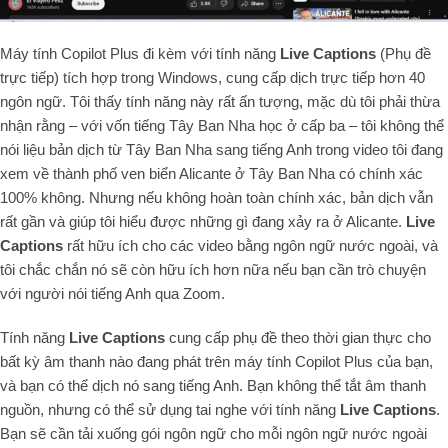
Máy tính Copilot Plus đi kèm với tính năng
Live Captions
(Phụ đề
trực tiếp) tích hợp trong Windows, cung cấp dịch trực tiếp hơn 40
ngôn ngữ. Tôi thấy tính năng này rất ấn tượng, mặc dù tôi phải thừa
nhận rằng – với vốn tiếng Tây Ban Nha học ở cấp ba – tôi không thể
nói liệu bản dịch từ Tây Ban Nha sang tiếng Anh trong video tôi đang
xem về thành phố ven biển Alicante ở Tây Ban Nha có chính xác
100% không. Nhưng nếu không hoàn toàn chính xác, bản dịch vẫn
rất gần và giúp tôi hiểu được những gì đang xảy ra ở Alicante.
Live
Captions
rất hữu ích cho các video bằng ngôn ngữ nước ngoài, và
tôi chắc chắn nó sẽ còn hữu ích hơn nữa nếu bạn cần trò chuyện
với người nói tiếng Anh qua Zoom.
Tính năng
Live Captions
cung cấp phụ đề theo thời gian thực cho
bất kỳ âm thanh nào đang phát trên máy tính Copilot Plus của bạn,
và bạn có thể dịch nó sang tiếng Anh. Bạn không thể tắt âm thanh
nguồn, nhưng có thể sử dụng tai nghe với tính năng
Live Captions
.
Bạn sẽ cần tải xuống gói ngôn ngữ cho mỗi ngôn ngữ nước ngoài