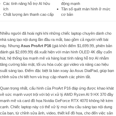
Các tính năng hỗ trợ AI hữu
động mạnh
ích
Tần số quét màn hình ở mức
Chất lượng âm thanh cao cấp
cơ bản
Nhiều người đã hoài nghi khi những chiếc laptop chuyên dành cho
nhà sáng tạo nội dung lần đầu ra mắt, bao gồm cả người viết bài
này. Nhưng
Asus ProArt P16
(giá khởi điểm $1,699.99, phiên bản
đánh giá $2,699.99) đã xuất hiện với màn hình OLED 4K đầy cuốn
hút, hệ thống loa mạnh mẽ và hàng loạt tính năng hỗ trợ AI nhằm
tăng cường bảo mật, tối ưu hóa cuộc gọi video và nâng cao hiệu
suất sáng tạo. Điểm đặc biệt là bàn xoay ảo Asus DialPad, giúp bạn
chỉnh sửa chi tiết hơn và truy cập nhanh các phím tắt.
Quan trọng nhất, cấu hình của ProArt P16 đáp ứng được khao khát
về sức mạnh vượt trội với bộ vi xử lý AMD Ryzen AI 9 HX 370 đầy
mạnh mẽ và card đồ họa Nvidia GeForce RTX 4070 không hề kém
cạnh. Chiếc laptop này có thể xử lý mọi nhu cầu sáng tạo nội dung
của bạn, từ chỉnh sửa ảnh, video, thiết kế đồ họa, cho đến việc sản