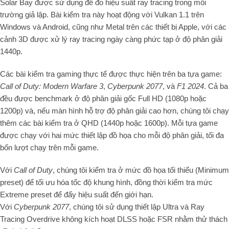
Solar Bay được sử dụng để đo hiệu suất ray tracing trong môi
trường giả lập. Bài kiểm tra này hoạt động với Vulkan 1.1 trên
Windows và Android, cũng như Metal trên các thiết bị Apple, với các
cảnh 3D được xử lý ray tracing ngày càng phức tạp ở độ phân giải
1440p.
Các bài kiểm tra gaming thực tế được thực hiện trên ba tựa game:
Call of Duty: Modern Warfare 3
,
Cyberpunk 2077
, và
F1 2024
. Cả ba
đều được benchmark ở độ phân giải gốc Full HD (1080p hoặc
1200p) và, nếu màn hình hỗ trợ độ phân giải cao hơn, chúng tôi chạy
thêm các bài kiểm tra ở QHD (1440p hoặc 1600p). Mỗi tựa game
được chạy với hai mức thiết lập đồ họa cho mỗi độ phân giải, tối đa
bốn lượt chạy trên mỗi game.
Với
Call of Duty
, chúng tôi kiểm tra ở mức đồ họa tối thiểu (Minimum
preset) để tối ưu hóa tốc độ khung hình, đồng thời kiểm tra mức
Extreme preset để đẩy hiệu suất đến giới hạn.
Với
Cyberpunk 2077
, chúng tôi sử dụng thiết lập Ultra và Ray
Tracing Overdrive không kích hoạt DLSS hoặc FSR nhằm thử thách