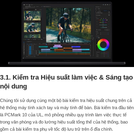
3.1. Kiểm tra Hiệu suất làm việc & Sáng tạo
nội dung
Chúng tôi sử dụng cùng một bộ bài kiểm tra hiệu suất chung trên cả
hệ thống máy tính xách tay và máy tính để bàn. Bài kiểm tra đầu tiên
là PCMark 10 của UL, mô phỏng nhiều quy trình làm việc thực tế
trong văn phòng và đo lường hiệu suất tổng thể của hệ thống, bao
gồm cả bài kiểm tra phụ về tốc độ lưu trữ trên ổ đĩa chính.