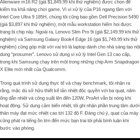
Alienware m16 R2 (giá $1,849.99 khi thử nghiệm) được chọn để
kiểm tra khả năng chơi game. Vì vi xử lý của P16 ngang tầm với
Intel Core Ultra 9 185H, chúng tôi cũng bao gồm Dell Precision 5490
(giá $3,897 khi thử nghiệm), một mẫu workstation hiếm hoi được
trang bị chip này. Ngoài ra, Lenovo Slim Pro 9i (giá $2,149.99 khi thử
nghiệm) và Samsung Galaxy Book4 Edge 16 (giá $1,749.99 khi thử
nghiệm) cũng góp mặt với vai trò là laptop dành cho nhà sáng tạo nội
dung “prosumer”. Lenovo sử dụng vi xử lý Intel Gen 13 cao cấp,
trong khi Samsung chạy trên một trong những chip Arm Snapdragon
X Elite mới nhất của Qualcomm.
Trong quá trình sử dụng thực tế và chạy benchmark, tôi nhận ra
rằng, mặc dù sở hữu thiết kế tản nhiệt độc quyền với ba quạt, năm
ống dẫn nhiệt và công suất lên đến 120W, ProArt vẫn bị nóng khi
hoạt động. Sử dụng cảm biến nhiệt, tôi ghi nhận phần trung tâm dưới
thân máy đạt mức nhiệt cao tới 132 độ F. Đáng chú ý, quạt của máy
cũng phát ra tiếng ồn lớn đến mức bạn trai tôi phải bình luận khi
bước vào phòng.