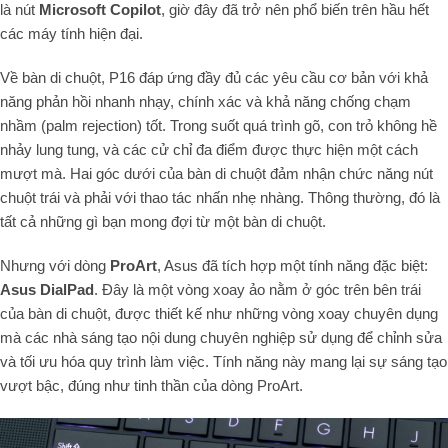
là nút
Microsoft Copilot
, giờ đây đã trở nên phổ biến trên hầu hết
các máy tính hiện đại.
Về bàn di chuột, P16 đáp ứng đầy đủ các yêu cầu cơ bản với khả
năng phản hồi nhanh nhạy, chính xác và khả năng chống chạm
nhầm (palm rejection) tốt. Trong suốt quá trình gõ, con trỏ không hề
nhảy lung tung, và các cử chỉ đa điểm được thực hiện một cách
mượt mà. Hai góc dưới của bàn di chuột đảm nhận chức năng nút
chuột trái và phải với thao tác nhấn nhẹ nhàng. Thông thường, đó là
tất cả những gì bạn mong đợi từ một bàn di chuột.
Nhưng với dòng
ProArt
, Asus đã tích hợp một tính năng đặc biệt:
Asus DialPad
. Đây là một vòng xoay ảo nằm ở góc trên bên trái
của bàn di chuột, được thiết kế như những vòng xoay chuyên dụng
mà các nhà sáng tạo nội dung chuyên nghiệp sử dụng để chỉnh sửa
và tối ưu hóa quy trình làm việc. Tính năng này mang lại sự sáng tạo
vượt bậc, đúng như tinh thần của dòng ProArt.