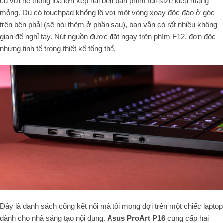
cũ với hệ thống loa lớn kẹp hai bên bàn phím full-size kiểu màng
mỏng. Dù có touchpad khổng lồ với một vòng xoay độc đáo ở góc
trên bên phải (sẽ nói thêm ở phần sau), bạn vẫn có rất nhiều không
gian để nghỉ tay. Nút nguồn được đặt ngay trên phím F12, đơn độc
nhưng tinh tế trong thiết kế tổng thể.
Đây là danh sách cổng kết nối mà tôi mong đợi trên một chiếc laptop
dành cho nhà sáng tạo nội dung.
Asus ProArt P16
cung cấp hai