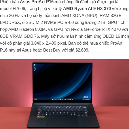
Phiên bản
Asus ProArt P16
mà chúng tôi đánh giá được gọi là
model H7606, trang bị bộ vi xử lý
AMD Ryzen AI 9 HX 370
với xung
nhịp 2GHz và bộ xử lý thần kinh AMD XDNA (NPU), RAM 32GB
LPDDR5X, ổ SSD M.2 NVMe PCIe 4.0 dung lượng 2TB, GPU tích
hợp AMD Radeon 890M, và GPU rời Nvidia GeForce RTX 4070 với
8GB VRAM GDDR6. Máy sở hữu màn hình cảm ứng OLED 16 inch
với độ phân giải 3,840 x 2,400 pixel. Bạn có thể mua chiếc ProArt
P16 này tại Asus hoặc Best Buy với giá $2,699.