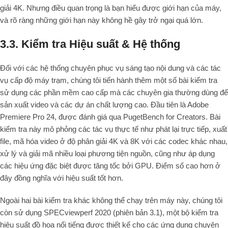
giải 4K. Nhưng điều quan trọng là bạn hiểu được giới hạn của máy,
và rõ ràng những giới hạn này không hề gây trở ngại quá lớn.
3.3. Kiểm tra Hiệu suất
& Hệ thống
Đối với các hệ thống chuyên phục vụ sáng tạo nội dung và các tác
vụ cấp độ máy trạm, chúng tôi tiến hành thêm một số bài kiểm tra
sử dụng các phần mềm cao cấp mà các chuyên gia thường dùng để
sản xuất video và các dự án chất lượng cao. Đầu tiên là Adobe
Premiere Pro 24, được đánh giá qua PugetBench for Creators. Bài
kiểm tra này mô phỏng các tác vụ thực tế như phát lại trực tiếp, xuất
file, mã hóa video ở độ phân giải 4K và 8K với các codec khác nhau,
xử lý và giải mã nhiều loại phương tiện nguồn, cũng như áp dụng
các hiệu ứng đặc biệt được tăng tốc bởi GPU. Điểm số cao hơn ở
đây đồng nghĩa với hiệu suất tốt hơn.
Ngoài hai bài kiểm tra khác không thể chạy trên máy này, chúng tôi
còn sử dụng SPECviewperf 2020 (phiên bản 3.1), một bộ kiểm tra
hiệu suất đồ họa nổi tiếng được thiết kế cho các ứng dụng chuyên