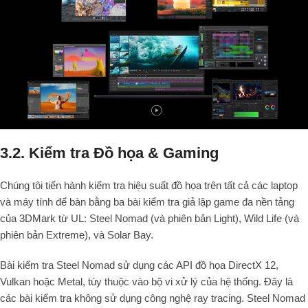
3.2. Kiểm tra Đồ họa & Gaming
Chúng tôi tiến hành kiểm tra hiệu suất đồ họa trên tất cả các laptop
và máy tính để bàn bằng ba bài kiểm tra giả lập game đa nền tảng
của 3DMark từ UL: Steel Nomad (và phiên bản Light), Wild Life (và
phiên bản Extreme), và Solar Bay.
Bài kiểm tra Steel Nomad sử dụng các API đồ họa DirectX 12,
Vulkan hoặc Metal, tùy thuộc vào bộ vi xử lý của hệ thống. Đây là
các bài kiểm tra không sử dụng công nghệ ray tracing. Steel Nomad