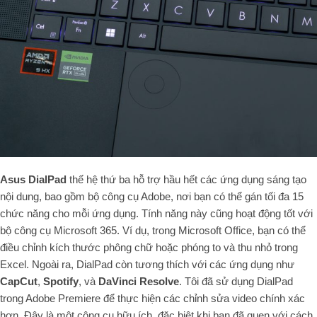
Asus DialPad
thế hệ thứ ba hỗ trợ hầu hết các ứng dụng sáng tạo
nội dung, bao gồm bộ công cụ Adobe, nơi bạn có thể gán tối đa 15
chức năng cho mỗi ứng dụng. Tính năng này cũng hoạt động tốt với
bộ công cụ Microsoft 365. Ví dụ, trong Microsoft Office, bạn có thể
điều chỉnh kích thước phông chữ hoặc phóng to và thu nhỏ trong
Excel. Ngoài ra, DialPad còn tương thích với các ứng dụng như
CapCut
,
Spotify
, và
DaVinci Resolve
. Tôi đã sử dụng DialPad
trong Adobe Premiere để thực hiện các chỉnh sửa video chính xác
hơn. Đây là một công cụ hữu ích, đặc biệt khi bạn đã quen với cách