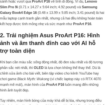
sánh hoặc vượt qua
ProArt P16
về tính di động. Ví dụ,
Lenovo
Slim Pro 9i
(0.71 x 14.27 x 9.64 inch; 4.92 pound) và
Samsung
Galaxy Book4 Edge 16
(0.48 x 13.99 x 9.85 inch; 3.41 pound) là hai
mẫu laptop cạnh tranh gần nhất, nhưng cả hai đều không hoàn toàn
kết hợp được tính mỏng nhẹ và sức mạnh như
ProArt P16
.
2. Trải nghiệm Asus ProArt P16: Hình
ảnh và âm thanh đỉnh cao với AI hỗ
trợ toàn diện
Khi bạn cần màu sắc sống động nhất, độ đen sâu nhất và độ tương
phản sắc nét nhất, thì
OLED
là lựa chọn không thể thay thế. Dù là
chỉnh sửa ảnh cho bài viết, biên tập video cho kênh YouTube hay
chơi game
Black Myth: Wukong
(vì chiếc laptop này có RTX 4070
mạnh mẽ mà!), màn hình của
ProArt P16
luôn mang đến những
hình ảnh tuyệt đẹp.
Tuy nhiên, màn hình bóng của máy khá dễ bị lóa, nhưng trong điều