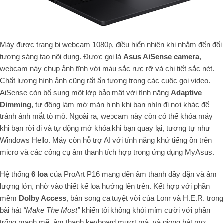
Máy được trang bị webcam 1080p, điều hiển nhiên khi nhắm đến đối
tượng sáng tạo nội dung. Được gọi là
Asus AiSense camera
,
webcam này chụp ảnh tĩnh với màu sắc rực rỡ và chi tiết sắc nét.
Chất lượng hình ảnh cũng rất ấn tượng trong các cuộc gọi video.
AiSense còn bổ sung một lớp bảo mật với tính năng
Adaptive
Dimming
, tự động làm mờ màn hình khi bạn nhìn đi nơi khác để
tránh ánh mắt tò mò. Ngoài ra, webcam này còn có thể khóa máy
khi bạn rời đi và tự động mở khóa khi bạn quay lại, tương tự như
Windows Hello. Máy còn hỗ trợ AI với tính năng khử tiếng ồn trên
micro và các công cụ âm thanh tích hợp trong ứng dụng MyAsus.
Hệ thống
6 loa
của ProArt P16 mang đến âm thanh đầy đặn và âm
lượng lớn, nhờ vào thiết kế loa hướng lên trên. Kết hợp với phần
mềm
Dolby Access
, bản song ca tuyệt vời của Lonr và H.E.R. trong
bài hát
“Make The Most”
khiến tôi không khỏi mỉm cười với phần
trống mạnh mẽ, âm thanh keyboard mượt mà, và giọng hát mơ