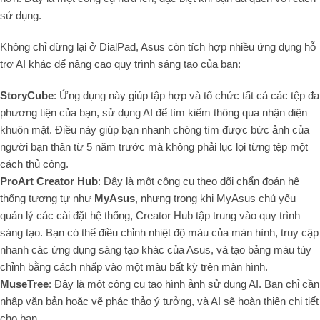
sử dụng.
Không chỉ dừng lại ở DialPad, Asus còn tích hợp nhiều ứng dụng hỗ
trợ AI khác để nâng cao quy trình sáng tạo của bạn:
StoryCube
: Ứng dụng này giúp tập hợp và tổ chức tất cả các tệp đa
phương tiện của bạn, sử dụng AI để tìm kiếm thông qua nhận diện
khuôn mặt. Điều này giúp bạn nhanh chóng tìm được bức ảnh của
người bạn thân từ 5 năm trước mà không phải lục lọi từng tệp một
cách thủ công.
ProArt Creator Hub
: Đây là một công cụ theo dõi chẩn đoán hệ
thống tương tự như
MyAsus
, nhưng trong khi MyAsus chủ yếu
quản lý các cài đặt hệ thống, Creator Hub tập trung vào quy trình
sáng tạo. Bạn có thể điều chỉnh nhiệt độ màu của màn hình, truy cập
nhanh các ứng dụng sáng tạo khác của Asus, và tạo bảng màu tùy
chỉnh bằng cách nhấp vào một màu bất kỳ trên màn hình.
MuseTree
: Đây là một công cụ tạo hình ảnh sử dụng AI. Bạn chỉ cần
nhập văn bản hoặc vẽ phác thảo ý tưởng, và AI sẽ hoàn thiện chi tiết
cho bạn.