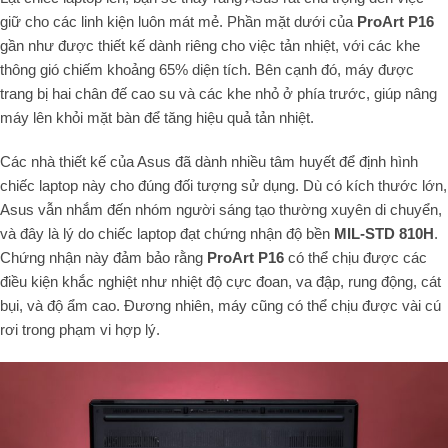
giữ cho các linh kiện luôn mát mẻ. Phần mặt dưới của
ProArt P16
gần như được thiết kế dành riêng cho việc tản nhiệt, với các khe
thông gió chiếm khoảng 65% diện tích. Bên cạnh đó, máy được
trang bị hai chân đế cao su và các khe nhỏ ở phía trước, giúp nâng
máy lên khỏi mặt bàn để tăng hiệu quả tản nhiệt.
Các nhà thiết kế của Asus đã dành nhiều tâm huyết để định hình
chiếc laptop này cho đúng đối tượng sử dụng. Dù có kích thước lớn,
Asus vẫn nhắm đến nhóm người sáng tạo thường xuyên di chuyển,
và đây là lý do chiếc laptop đạt chứng nhận độ bền
MIL-STD 810H
.
Chứng nhận này đảm bảo rằng
ProArt P16
có thể chịu được các
điều kiện khắc nghiệt như nhiệt độ cực đoan, va đập, rung động, cát
bụi, và độ ẩm cao. Đương nhiên, máy cũng có thể chịu được vài cú
rơi trong phạm vi hợp lý.