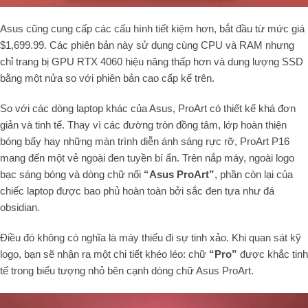
Asus cũng cung cấp các cấu hình tiết kiệm hơn, bắt đầu từ mức giá
$1,699.99. Các phiên bản này sử dụng cùng CPU và RAM nhưng
chỉ trang bị GPU RTX 4060 hiệu năng thấp hơn và dung lượng SSD
bằng một nửa so với phiên bản cao cấp kể trên.
So với các dòng laptop khác của Asus, ProArt có thiết kế khá đơn
giản và tinh tế. Thay vì các đường tròn đồng tâm, lớp hoàn thiện
bóng bẩy hay những màn trình diễn ánh sáng rực rỡ, ProArt P16
mang đến một vẻ ngoài đen tuyền bí ẩn. Trên nắp máy, ngoài logo
bạc sáng bóng và dòng chữ nổi
“Asus ProArt”
, phần còn lại của
chiếc laptop được bao phủ hoàn toàn bởi sắc đen tựa như đá
obsidian.
Điều đó không có nghĩa là máy thiếu đi sự tinh xảo. Khi quan sát kỹ
logo, bạn sẽ nhận ra một chi tiết khéo léo: chữ
“Pro”
được khắc tinh
tế trong biểu tượng nhỏ bên cạnh dòng chữ Asus ProArt.