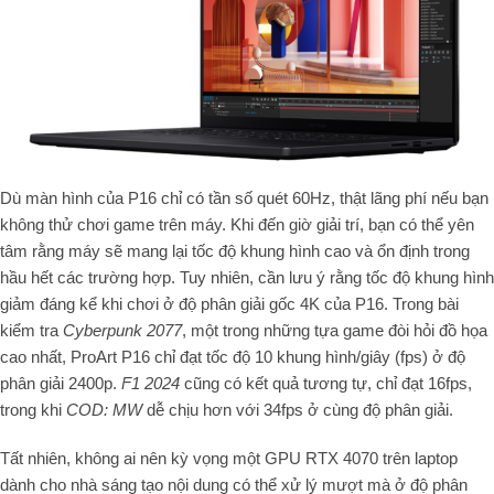
Dù màn hình của P16 chỉ có tần số quét 60Hz, thật lãng phí nếu bạn
không thử chơi game trên máy. Khi đến giờ giải trí, bạn có thể yên
tâm rằng máy sẽ mang lại tốc độ khung hình cao và ổn định trong
hầu hết các trường hợp. Tuy nhiên, cần lưu ý rằng tốc độ khung hình
giảm đáng kể khi chơi ở độ phân giải gốc 4K của P16. Trong bài
kiểm tra
Cyberpunk 2077
, một trong những tựa game đòi hỏi đồ họa
cao nhất, ProArt P16 chỉ đạt tốc độ 10 khung hình/giây (fps) ở độ
phân giải 2400p.
F1 2024
cũng có kết quả tương tự, chỉ đạt 16fps,
trong khi
COD: MW
dễ chịu hơn với 34fps ở cùng độ phân giải.
Tất nhiên, không ai nên kỳ vọng một GPU RTX 4070 trên laptop
dành cho nhà sáng tạo nội dung có thể xử lý mượt mà ở độ phân