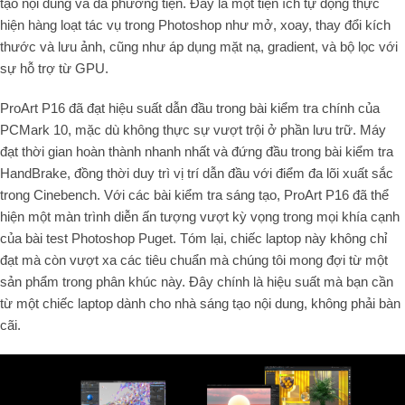
tạo nội dung và đa phương tiện. Đây là một tiện ích tự động thực
hiện hàng loạt tác vụ trong Photoshop như mở, xoay, thay đổi kích
thước và lưu ảnh, cũng như áp dụng mặt nạ, gradient, và bộ lọc với
sự hỗ trợ từ GPU.
ProArt P16 đã đạt hiệu suất dẫn đầu trong bài kiểm tra chính của
PCMark 10, mặc dù không thực sự vượt trội ở phần lưu trữ. Máy
đạt thời gian hoàn thành nhanh nhất và đứng đầu trong bài kiểm tra
HandBrake, đồng thời duy trì vị trí dẫn đầu với điểm đa lõi xuất sắc
trong Cinebench. Với các bài kiểm tra sáng tạo, ProArt P16 đã thể
hiện một màn trình diễn ấn tượng vượt kỳ vọng trong mọi khía cạnh
của bài test Photoshop Puget. Tóm lại, chiếc laptop này không chỉ
đạt mà còn vượt xa các tiêu chuẩn mà chúng tôi mong đợi từ một
sản phẩm trong phân khúc này. Đây chính là hiệu suất mà bạn cần
từ một chiếc laptop dành cho nhà sáng tạo nội dung, không phải bàn
cãi.