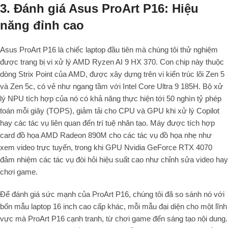
3. Đánh giá Asus ProArt P16: Hiệu
năng đỉnh cao
Asus ProArt P16 là chiếc laptop đầu tiên mà chúng tôi thử nghiệm
được trang bị vi xử lý AMD Ryzen AI 9 HX 370. Con chip này thuộc
dòng Strix Point của AMD, được xây dựng trên vi kiến trúc lõi Zen 5
và Zen 5c, có vẻ như ngang tầm với Intel Core Ultra 9 185H. Bộ xử
lý NPU tích hợp của nó có khả năng thực hiện tới 50 nghìn tỷ phép
toán mỗi giây (TOPS), giảm tải cho CPU và GPU khi xử lý Copilot
hay các tác vụ liên quan đến trí tuệ nhân tạo. Máy được tích hợp
card đồ họa AMD Radeon 890M cho các tác vụ đồ họa nhẹ như
xem video trực tuyến, trong khi GPU Nvidia GeForce RTX 4070
đảm nhiệm các tác vụ đòi hỏi hiệu suất cao như chỉnh sửa video hay
chơi game.
Để đánh giá sức mạnh của ProArt P16, chúng tôi đã so sánh nó với
bốn mẫu laptop 16 inch cao cấp khác, mỗi mẫu đại diện cho một lĩnh
vực mà ProArt P16 cạnh tranh, từ chơi game đến sáng tạo nội dung.