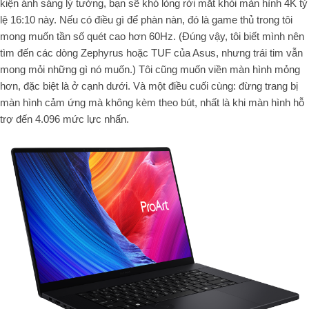
kiện ánh sáng lý tưởng, bạn sẽ khó lòng rời mắt khỏi màn hình 4K tỷ
lệ 16:10 này. Nếu có điều gì để phàn nàn, đó là game thủ trong tôi
mong muốn tần số quét cao hơn 60Hz. (Đúng vậy, tôi biết mình nên
tìm đến các dòng Zephyrus hoặc TUF của Asus, nhưng trái tim vẫn
mong mỏi những gì nó muốn.) Tôi cũng muốn viền màn hình mỏng
hơn, đặc biệt là ở cạnh dưới. Và một điều cuối cùng: đừng trang bị
màn hình cảm ứng mà không kèm theo bút, nhất là khi màn hình hỗ
trợ đến 4.096 mức lực nhấn.