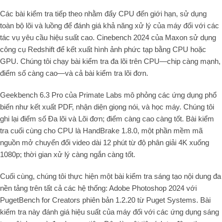
Các bài kiểm tra tiếp theo nhằm đẩy CPU đến giới hạn, sử dụng
toàn bộ lõi và luồng để đánh giá khả năng xử lý của máy đối với các
tác vụ yêu cầu hiệu suất cao. Cinebench 2024 của Maxon sử dụng
công cụ Redshift để kết xuất hình ảnh phức tạp bằng CPU hoặc
GPU. Chúng tôi chạy bài kiểm tra đa lõi trên CPU—chip càng mạnh,
điểm số càng cao—và cả bài kiểm tra lõi đơn.
Geekbench 6.3 Pro của Primate Labs mô phỏng các ứng dụng phổ
biến như kết xuất PDF, nhận diện giọng nói, và học máy. Chúng tôi
ghi lại điểm số Đa lõi và Lõi đơn; điểm càng cao càng tốt. Bài kiểm
tra cuối cùng cho CPU là HandBrake 1.8.0, một phần mềm mã
nguồn mở chuyển đổi video dài 12 phút từ độ phân giải 4K xuống
1080p; thời gian xử lý càng ngắn càng tốt.
Cuối cùng, chúng tôi thực hiện một bài kiểm tra sáng tạo nội dung đa
nền tảng trên tất cả các hệ thống: Adobe Photoshop 2024 với
PugetBench for Creators phiên bản 1.2.20 từ Puget Systems. Bài
kiểm tra này đánh giá hiệu suất của máy đối với các ứng dụng sáng