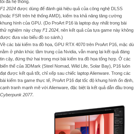
tối đa hệ thống.
F1 2024
được dùng để đánh giá hiệu quả của công nghệ DLSS
(hoặc FSR trên hệ thống AMD), kiểm tra khả năng tăng cường
khung hình của GPU. (Do ProArt P16 là laptop duy nhất trong bài
thử nghiệm này chạy
F1 2024
, nên kết quả của tựa game này không
được đưa vào biểu đồ so sánh.)
Về các bài kiểm tra đồ họa, GPU RTX 4070 trên ProArt P16, mặc dù
nằm ở phân khúc tầm trung của Nvidia, vẫn mang lại kết quả đáng
tin cậy, đứng thứ hai trong mọi bài kiểm tra đồ họa tổng hợp. Ở các
biến thể của 3DMark (Steel Nomad, Wild Life, Solar Bay), P16 luôn
đạt được kết quả tốt, chỉ xếp sau chiếc laptop Alienware. Trong các
bài kiểm tra game thực tế, ProArt P16 đạt tốc độ khung hình ổn định,
cạnh tranh mạnh mẽ với Alienware, đặc biệt là kết quả dẫn đầu trong
Cyberpunk 2077
.