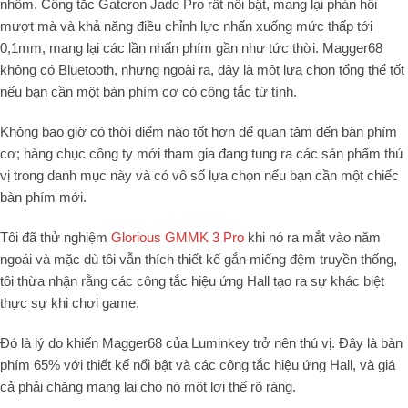
nhôm. Công tắc Gateron Jade Pro rất nổi bật, mang lại phản hồi
mượt mà và khả năng điều chỉnh lực nhấn xuống mức thấp tới
0,1mm, mang lại các lần nhấn phím gần như tức thời. Magger68
không có Bluetooth, nhưng ngoài ra, đây là một lựa chọn tổng thể tốt
nếu bạn cần một bàn phím cơ có công tắc từ tính.
Không bao giờ có thời điểm nào tốt hơn để quan tâm đến bàn phím
cơ; hàng chục công ty mới tham gia đang tung ra các sản phẩm thú
vị trong danh mục này và có vô số lựa chọn nếu bạn cần một chiếc
bàn phím mới.
Tôi đã thử nghiệm
Glorious GMMK 3 Pro
khi nó ra mắt vào năm
ngoái và mặc dù tôi vẫn thích thiết kế gắn miếng đệm truyền thống,
tôi thừa nhận rằng các công tắc hiệu ứng Hall tạo ra sự khác biệt
thực sự khi chơi game.
Đó là lý do khiến Magger68 của Luminkey trở nên thú vị. Đây là bàn
phím 65% với thiết kế nổi bật và các công tắc hiệu ứng Hall, và giá
cả phải chăng mang lại cho nó một lợi thế rõ ràng.