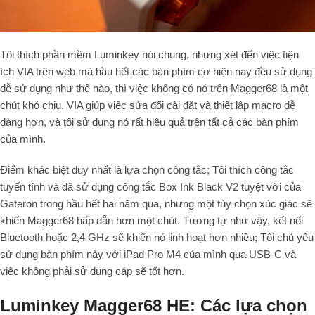
Tôi thích phần mềm Luminkey nói chung, nhưng xét đến việc tiện
ích VIA trên web mà hầu hết các bàn phím cơ hiện nay đều sử dụng
dễ sử dụng như thế nào, thì việc không có nó trên Magger68 là một
chút khó chịu. VIA giúp việc sửa đổi cài đặt và thiết lập macro dễ
dàng hơn, và tôi sử dụng nó rất hiệu quả trên tất cả các bàn phím
của mình.
Điểm khác biệt duy nhất là lựa chọn công tắc; Tôi thích công tắc
tuyến tính và đã sử dụng công tắc Box Ink Black V2 tuyệt vời của
Gateron trong hầu hết hai năm qua, nhưng một tùy chọn xúc giác sẽ
khiến Magger68 hấp dẫn hơn một chút. Tương tự như vậy, kết nối
Bluetooth hoặc 2,4 GHz sẽ khiến nó linh hoạt hơn nhiều; Tôi chủ yếu
sử dụng bàn phím này với iPad Pro M4 của mình qua USB-C và
việc không phải sử dụng cáp sẽ tốt hơn.
Luminkey Magger68 HE: Các lựa chọn