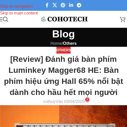
Skip to navigation
Skip to main content
Blog
Home
/
Others
OTHERS
[Review] Đánh giá bàn phím
Luminkey Magger68 HE: Bàn
phím hiệu ứng Hall 65% nổi bật
dành cho hầu hết mọi người
0
vuthuy
Vào 03/04/2025