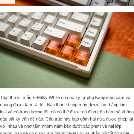
Thật thú vị, mẫu E-Milky White có các ký tự phụ Kanji màu cam và
chúng được làm rất tốt. Bản thân khung máy được làm bằng kim
loại và có trọng lượng tốt; nó có thể được cố định trên bàn mà không
gặp bất kỳ vấn đề nào. Cấu trúc này bao gồm hai nửa được ghép lại
với nhau và nhờ tấm nhôm nằm bên dưới các phím và hai lớp
silicon, bạn sẽ có được âm thanh tuyệt vời và phản hồi tốt hơn hầu