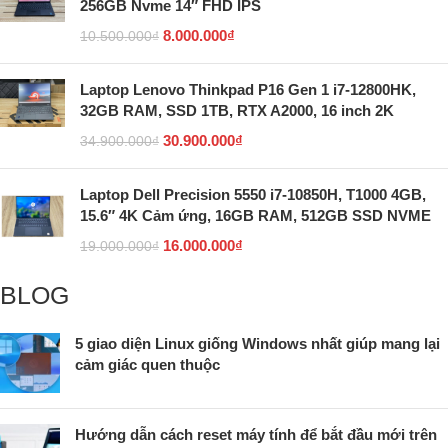
256GB Nvme 14″ FHD IPS
8.000.000
₫
10.500.000
₫
Laptop Lenovo Thinkpad P16 Gen 1 i7-12800HK,
32GB RAM, SSD 1TB, RTX A2000, 16 inch 2K
30.900.000
₫
34.900.000
₫
Laptop Dell Precision 5550 i7-10850H, T1000 4GB,
15.6″ 4K Cảm ứng, 16GB RAM, 512GB SSD NVME
16.000.000
₫
19.000.000
₫
BLOG
5 giao diện Linux giống Windows nhất giúp mang lại
cảm giác quen thuộc
Hướng dẫn cách reset máy tính để bắt đầu mới trên