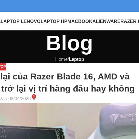
L
LAPTOP LENOVO
LAPTOP HP
MACBOOK
ALIENWARE
RAZER 
Blog
Home
/
Laptop
TOP
ế lại của Razer Blade 16, AMD và
trở lại vị trí hàng đầu hay không
0
Vào 08/04/2025