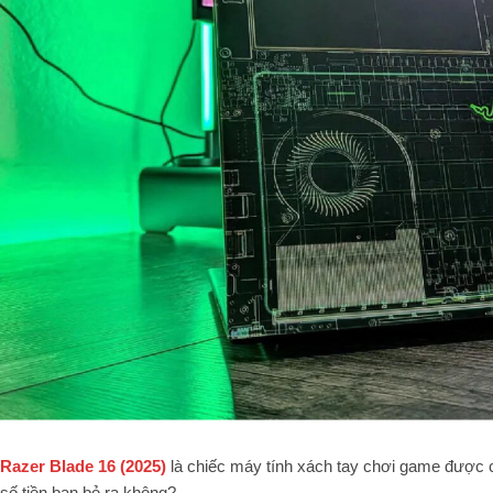
Razer Blade 16 (2025)
là chiếc máy tính xách tay chơi game được c
số tiền bạn bỏ ra không?