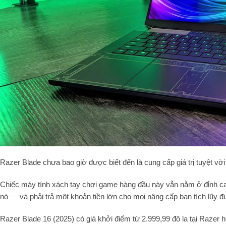
Razer Blade chưa bao giờ được biết đến là cung cấp giá trị tuyệt vời
Chiếc máy tính xách tay chơi game hàng đầu này vẫn nằm ở đỉnh cao c
nó — và phải trả một khoản tiền lớn cho mọi nâng cấp bạn tích lũy 
Razer Blade 16 (2025) có giá khởi điểm từ 2.999,99 đô la tại Razer