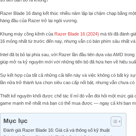
Razer Blade 16 đang kết thúc nhiều năm lặp lại chậm chạp bằng một 
hàng đầu của Razer trở lại ngôi vương.
Khung máy cồng kềnh của
Razer Blade 16 (2024)
mà tôi đã đánh gi
16 mỏng nhất từ ​​trước đến nay, nhưng vẫn có bàn phím sâu nhất và
Intel đã bị bỏ lại phía sau, với Razer lần đầu tiên dựa vào AMD tron
giúp mở ra kỷ nguyên mới với những tiến bộ đã hứa hẹn về hiệu suất
Sự kết hợp của tất cả những cải tiến này và việc không có bất kỳ s
lần nữa trở thành lựa chọn siêu cao cấp nổi bật, nhưng vẫn chưa có 
Thiết kế nguyên khối được chế tác tỉ mỉ đó vẫn đòi hỏi một mức giá 
game mạnh mẽ nhất mà bạn có thể mua được — ngay cả khi bạn muốn
Mục lục
Đánh giá Razer Blade 16: Giá cả và thông số kỹ thuật