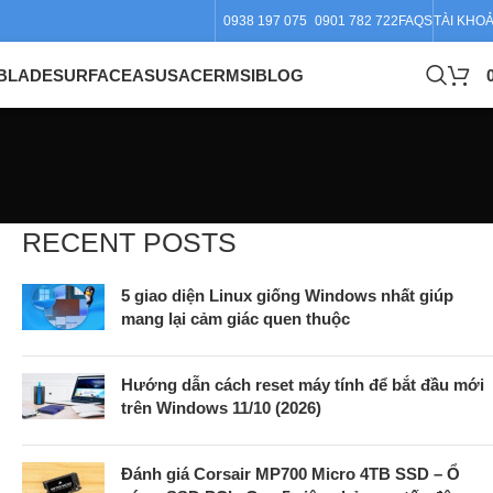
0938 197 075
0901 782 722
FAQS
TÀI KHO
BLADE
SURFACE
ASUS
ACER
MSI
BLOG
RECENT POSTS
5 giao diện Linux giống Windows nhất giúp
mang lại cảm giác quen thuộc
Hướng dẫn cách reset máy tính để bắt đầu mới
trên Windows 11/10 (2026)
Đánh giá Corsair MP700 Micro 4TB SSD – Ổ