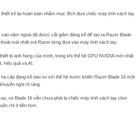
thiết kế lại hoàn toàn nhằm mục đích đưa chiếc máy tính xách tay
á vào năm ngoái đã được cắt giảm đáng kể để tạo ra Razer Blade
 thoải mái nhất mà Razer từng đưa vào máy tính xách tay.
g thiết bị anh hùng của mình, trong khi thế hệ GPU NVIDIA mới nhất
, hiệu quả và AI.
ự hạ cấp đáng kể nào so với thế hệ trước khiến Razer Blade 16 một
khuyến nghị rõ ràng.
cao, và Blade 16 vẫn chưa phải là chiếc máy tính xách tay chơi
 chi ít tiền hơn.