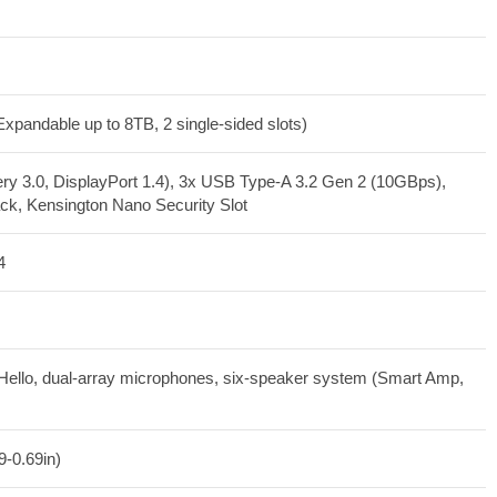
andable up to 8TB, 2 single-sided slots)
y 3.0, DisplayPort 1.4), 3x USB Type-A 3.2 Gen 2 (10GBps),
ck, Kensington Nano Security Slot
4
ello, dual-array microphones, six-speaker system (Smart Amp,
9-0.69in)