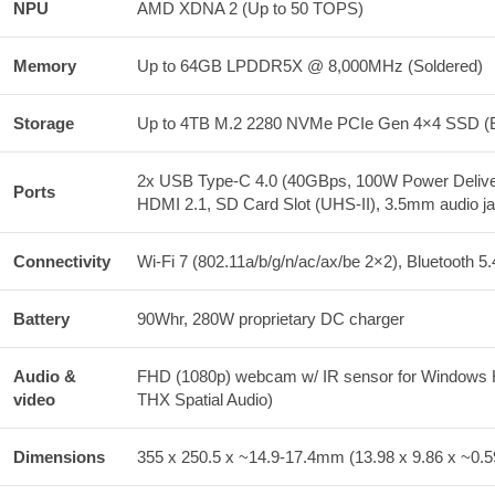
NPU
AMD XDNA 2 (Up to 50 TOPS)
Memory
Up to 64GB LPDDR5X @ 8,000MHz (Soldered)
Storage
Up to 4TB M.2 2280 NVMe PCIe Gen 4×4 SSD (Exp
2x USB Type-C 4.0 (40GBps, 100W Power Deliver
Ports
HDMI 2.1, SD Card Slot (UHS-II), 3.5mm audio ja
Connectivity
Wi-Fi 7 (802.11a/b/g/n/ac/ax/be 2×2), Bluetooth 5.
Battery
90Whr, 280W proprietary DC charger
Audio &
FHD (1080p) webcam w/ IR sensor for Windows H
video
THX Spatial Audio)
Dimensions
355 x 250.5 x ~14.9-17.4mm (13.98 x 9.86 x ~0.5