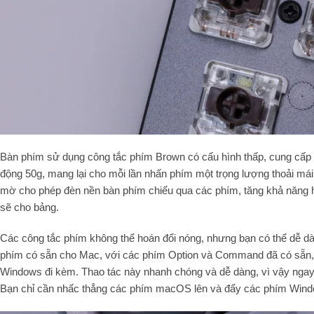
Bàn phím sử dụng công tắc phím Brown có cấu hình thấp, cung cấp
động 50g, mang lại cho mỗi lần nhấn phím một trọng lượng thoải m
mờ cho phép đèn nền bàn phím chiếu qua các phím, tăng khả năng hiể
sẽ cho bảng.
Các công tắc phím không thể hoán đổi nóng, nhưng bạn có thể dễ dà
phím có sẵn cho Mac, với các phím Option và Command đã có sẵn,
Windows đi kèm. Thao tác này nhanh chóng và dễ dàng, vì vậy ngay 
Bạn chỉ cần nhấc thẳng các phím macOS lên và đẩy các phím Window