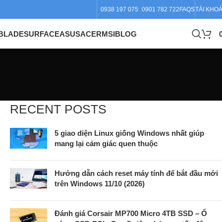
0938 197 075
0901 782 722
FAQS
TÀI KHO
BLADE
SURFACE
ASUS
ACER
MSI
BLOG
RECENT POSTS
5 giao diện Linux giống Windows nhất giúp
mang lại cảm giác quen thuộc
Hướng dẫn cách reset máy tính để bắt đầu mới
trên Windows 11/10 (2026)
Đánh giá Corsair MP700 Micro 4TB SSD – Ổ