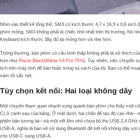
Nhìn vào thiết kế tổng thể, SM3 có kích thước 4,7 x 16,9 x 0,6 inc
phím mỏng, SM3 không phải là chiếc nhỏ nhất trên thị trường. Nó 
Keyboard kích thước đầy đủ lại mỏng hơn và nhẹ hơn.
Thông thường, bàn phím có cấu hình thấp không phải là sở thích của
hơn như
Razer BlackWidow V4 Pro 75%
). Tuy nhiên, việc chuyển 
tích trên máy tính để bàn hoặc trong túi sách của tôi. Bạn có thể m
xám tối sắc nét.
Tùy chọn kết nối: Hai loại không dây
Một chuyến tham quan nhanh xung quanh bàn phím cho thấy một cô
C) ở cạnh sau của bảng. Ở mặt dưới, hai chân đế tạo độ cao nhẹ—mặ
phiên bản tương lai—và một vết lõm nhỏ chứa bộ thu USB 2,4 GHz đ
USB-A, nghĩa là bạn sẽ sử dụng Bluetooth để kết nối không dây với 
cho USB-C sang USB-A.