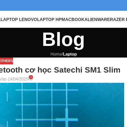
L
LAPTOP LENOVO
LAPTOP HP
MACBOOK
ALIENWARE
RAZER 
Blog
Home
/
Laptop
OTHERS
etooth cơ học Satechi SM1 Slim
0
Vào 14/04/2025