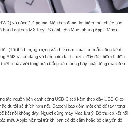
h (HWD) và nặng 1,4 pound. Nếu bạn đang tìm kiếm một chiếc bàn
nhỏ hơn Logitech MX Keys S dành cho Mac, nhưng Apple Magic
 tôi. (Tôi thích trọng lượng và chiều cao của các mẫu cồng kềnh
sang SM3 rất dễ dàng và bàn phím kích thước đầy đủ chiếm ít diện
ua thiết bị này với tông màu trắng xám bóng bẩy hoặc tông màu đen
ng tắc nguồn bên cạnh cổng USB-C (có kèm theo dây USB-C-to-
c dù tôi sẽ thích hơn nếu Satechi bao gồm một chỗ để tay trong
ể kết nối không dây. Người dùng máy Mac lưu ý: Bộ thu có kết nối
các mẫu Apple hiện tại trừ khi bạn có đế cắm hoặc bộ chuyển đổi