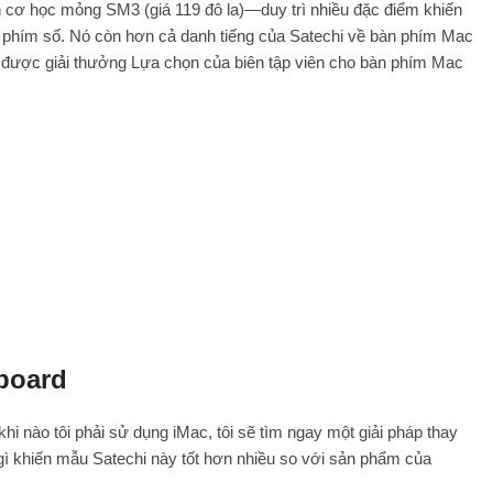
cơ học mỏng SM3 (giá 119 đô la)—duy trì nhiều đặc điểm khiến
n phím số. Nó còn hơn cả danh tiếng của Satechi về bàn phím Mac
nh được giải thưởng Lựa chọn của biên tập viên cho bàn phím Mac
yboard
i nào tôi phải sử dụng iMac, tôi sẽ tìm ngay một giải pháp thay
ều gì khiến mẫu Satechi này tốt hơn nhiều so với sản phẩm của