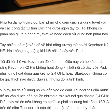
Như tôi đã nói trước đó, bàn phím cho cảm giác sử dụng tuyệt vời
và các công tắc từ tính lướt nhẹ dưới ngón tay tôi. Tôi không có
phàn nàn gì về hình thức, thiết kế hoặc cách sử dụng bàn phím này.
Tuy nhiên, có một vấn đề về khả năng tương thích với Keychron K2
HE. Nó không hoạt động khi kết nối có dây với iPad.
Tôi đã liên hệ với Keychron để xác minh điều này và họ xác nhận
rằng Keychron K2 HE không hoạt động khi kết nối có dây với iPad,
nhưng nó hoạt động qua kết nối 2,4 GHz hoặc Bluetooth. Không có
lời giải thích nào được đưa ra, nhưng đó là tình hình.
Vì vậy, tôi đã sử dụng nó khi gắn vào đế cắm Thunderbolt của mình
để nó vẫn được cấp nguồn nhưng được kết nối qua dongle 2,4 GHz.
Điều này sẽ ổn nếu không có nghĩa là phải sử dụng hai cổng USB-A
trên đế cắm Thunderbolt của tôi cho một bàn phím duy nhất.