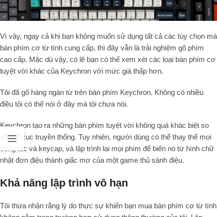
Vì vậy, ngay cả khi bạn không muốn sử dụng tất cả các tùy chọn mà
bàn phím cơ từ tính cung cấp, thì đây vẫn là trải nghiệm gõ phím
cao cấp. Mặc dù vậy, có lẽ bạn có thể xem xét các loại bàn phím cơ
tuyệt vời khác của Keychron với mức giá thấp hơn.
Tôi đã gõ hàng ngàn từ trên bàn phím Keychron. Không có nhiều
điều tôi có thể nói ở đây mà tôi chưa nói.
Keychron tạo ra những bàn phím tuyệt vời không quá khác biệt so
với bố cục truyền thống. Tuy nhiên, người dùng có thể thay thế mọi
công tắc và keycap, và lập trình lại mọi phím để biến nó từ hình chữ
nhật đơn điệu thành giấc mơ của một game thủ sành điệu.
Khả năng lập trình vô hạn
Tôi thừa nhận rằng lý do thực sự khiến bạn mua bàn phím cơ từ tính