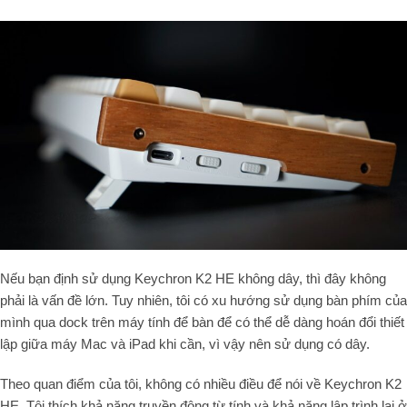
Nếu bạn định sử dụng Keychron K2 HE không dây, thì đây không
phải là vấn đề lớn. Tuy nhiên, tôi có xu hướng sử dụng bàn phím của
mình qua dock trên máy tính để bàn để có thể dễ dàng hoán đổi thiết
lập giữa máy Mac và iPad khi cần, vì vậy nên sử dụng có dây.
Theo quan điểm của tôi, không có nhiều điều để nói về Keychron K2
HE. Tôi thích khả năng truyền động từ tính và khả năng lập trình lại ở