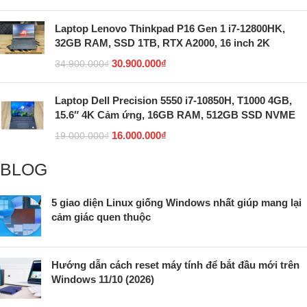
Laptop Lenovo Thinkpad P16 Gen 1 i7-12800HK,
32GB RAM, SSD 1TB, RTX A2000, 16 inch 2K
30.900.000
₫
34.900.000
₫
Laptop Dell Precision 5550 i7-10850H, T1000 4GB,
15.6″ 4K Cảm ứng, 16GB RAM, 512GB SSD NVME
16.000.000
₫
19.000.000
₫
BLOG
5 giao diện Linux giống Windows nhất giúp mang lại
cảm giác quen thuộc
Hướng dẫn cách reset máy tính để bắt đầu mới trên
Windows 11/10 (2026)