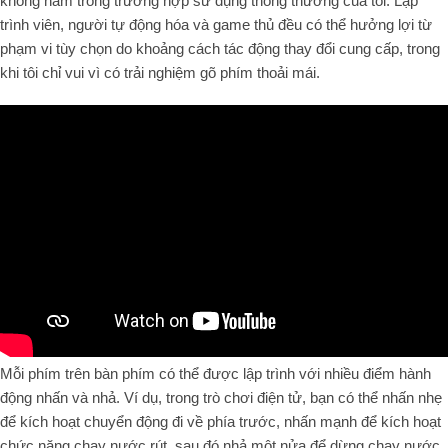
không nằm trong trường hợp sử dụng thông thường của tôi. Lập
trình viên, người tự động hóa và game thủ đều có thể hưởng lợi từ
phạm vi tùy chọn do khoảng cách tác động thay đổi cung cấp, trong
khi tôi chỉ vui vì có trải nghiệm gõ phím thoải mái.
Mỗi phím trên bàn phím có thể được lập trình với nhiều điểm hành
động nhấn và nhả. Ví dụ, trong trò chơi điện tử, bạn có thể nhấn nhẹ
để kích hoạt chuyển động đi về phía trước, nhấn mạnh để kích hoạt
chức năng chạy nước rút, sau đó nhả một nửa để dừng chạy nước