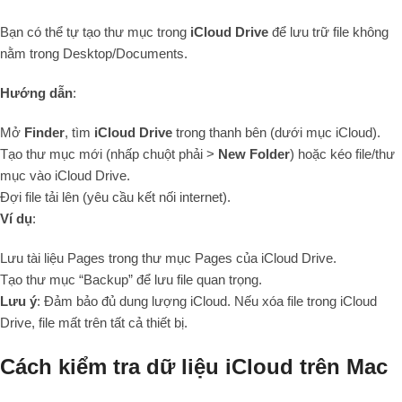
Bạn có thể tự tạo thư mục trong
iCloud Drive
để lưu trữ file không
nằm trong Desktop/Documents.
Hướng dẫn
:
Mở
Finder
, tìm
iCloud Drive
trong thanh bên (dưới mục iCloud).
Tạo thư mục mới (nhấp chuột phải >
New Folder
) hoặc kéo file/thư
mục vào iCloud Drive.
Đợi file tải lên (yêu cầu kết nối internet).
Ví dụ
:
Lưu tài liệu Pages trong thư mục Pages của iCloud Drive.
Tạo thư mục “Backup” để lưu file quan trọng.
Lưu ý
: Đảm bảo đủ dung lượng iCloud. Nếu xóa file trong iCloud
Drive, file mất trên tất cả thiết bị.
Cách kiểm tra dữ liệu iCloud trên Mac