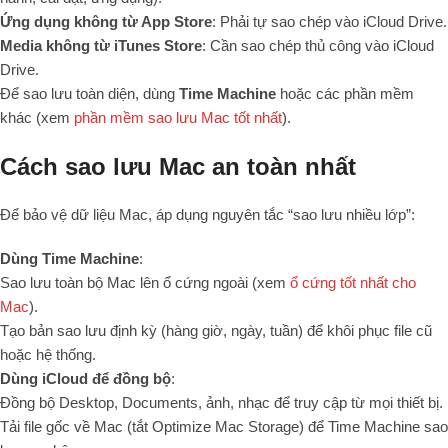
Ứng dụng không từ App Store
: Phải tự sao chép vào iCloud Drive.
Media không từ iTunes Store
: Cần sao chép thủ công vào iCloud
Drive.
Để sao lưu toàn diện, dùng
Time Machine
hoặc các phần mềm
khác (xem
phần mềm sao lưu Mac tốt nhất
).
Cách sao lưu Mac an toàn nhất
Để bảo vệ dữ liệu Mac, áp dụng nguyên tắc “sao lưu nhiều lớp”:
Dùng Time Machine
:
Sao lưu toàn bộ Mac lên ổ cứng ngoài (xem
ổ cứng tốt nhất cho
Mac
).
Tạo bản sao lưu định kỳ (hàng giờ, ngày, tuần) để khôi phục file cũ
hoặc hệ thống.
Dùng iCloud để đồng bộ
:
Đồng bộ Desktop, Documents, ảnh, nhạc để truy cập từ mọi thiết bị.
Tải file gốc về Mac (tắt Optimize Mac Storage) để Time Machine sao