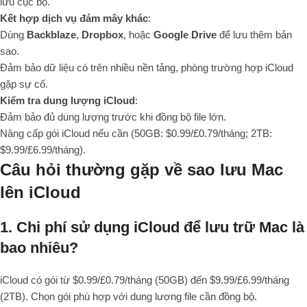
lưu cục bộ.
Kết hợp dịch vụ đám mây khác
:
Dùng
Backblaze
,
Dropbox
, hoặc
Google Drive
để lưu thêm bản
sao.
Đảm bảo dữ liệu có trên nhiều nền tảng, phòng trường hợp iCloud
gặp sự cố.
Kiểm tra dung lượng iCloud
:
Đảm bảo đủ dung lượng trước khi đồng bộ file lớn.
Nâng cấp gói iCloud nếu cần (50GB: $0.99/£0.79/tháng; 2TB:
$9.99/£6.99/tháng).
Câu hỏi thường gặp về sao lưu Mac
lên iCloud
1. Chi phí sử dụng iCloud để lưu trữ Mac là
bao nhiêu?
iCloud có gói từ $0.99/£0.79/tháng (50GB) đến $9.99/£6.99/tháng
(2TB). Chọn gói phù hợp với dung lượng file cần đồng bộ.