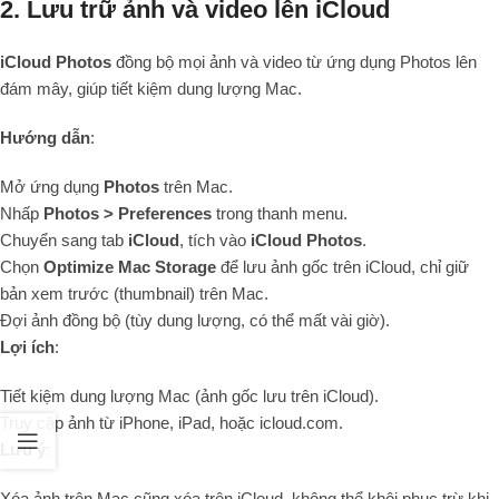
2. Lưu trữ ảnh và video lên iCloud
iCloud Photos
đồng bộ mọi ảnh và video từ ứng dụng Photos lên
đám mây, giúp tiết kiệm dung lượng Mac.
Hướng dẫn
:
Mở ứng dụng
Photos
trên Mac.
Nhấp
Photos > Preferences
trong thanh menu.
Chuyển sang tab
iCloud
, tích vào
iCloud Photos
.
Chọn
Optimize Mac Storage
để lưu ảnh gốc trên iCloud, chỉ giữ
bản xem trước (thumbnail) trên Mac.
Đợi ảnh đồng bộ (tùy dung lượng, có thể mất vài giờ).
Lợi ích
:
Tiết kiệm dung lượng Mac (ảnh gốc lưu trên iCloud).
Truy cập ảnh từ iPhone, iPad, hoặc icloud.com.
Lưu ý
:
Xóa ảnh trên Mac cũng xóa trên iCloud, không thể khôi phục trừ khi