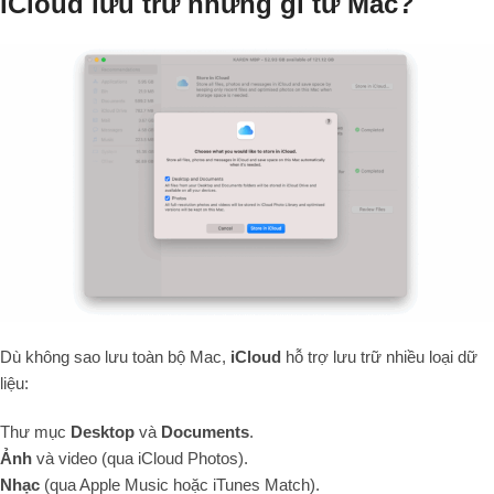
iCloud lưu trữ những gì từ Mac?
Dù không sao lưu toàn bộ Mac,
iCloud
hỗ trợ lưu trữ nhiều loại dữ
liệu:
Thư mục
Desktop
và
Documents
.
Ảnh
và video (qua iCloud Photos).
Nhạc
(qua Apple Music hoặc iTunes Match).