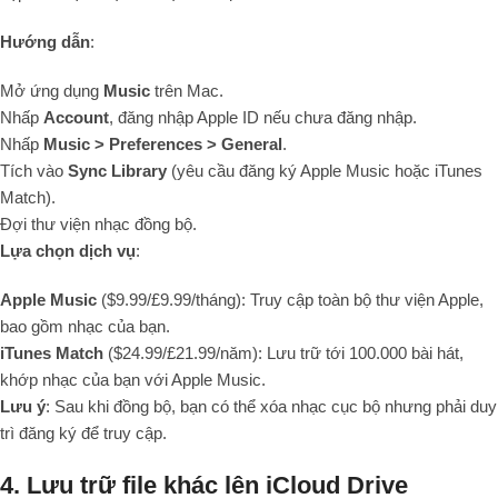
Hướng dẫn
:
Mở ứng dụng
Music
trên Mac.
Nhấp
Account
, đăng nhập Apple ID nếu chưa đăng nhập.
Nhấp
Music > Preferences > General
.
Tích vào
Sync Library
(yêu cầu đăng ký Apple Music hoặc iTunes
Match).
Đợi thư viện nhạc đồng bộ.
Lựa chọn dịch vụ
:
Apple Music
($9.99/£9.99/tháng): Truy cập toàn bộ thư viện Apple,
bao gồm nhạc của bạn.
iTunes Match
($24.99/£21.99/năm): Lưu trữ tới 100.000 bài hát,
khớp nhạc của bạn với Apple Music.
Lưu ý
: Sau khi đồng bộ, bạn có thể xóa nhạc cục bộ nhưng phải duy
trì đăng ký để truy cập.
4. Lưu trữ file khác lên iCloud Drive