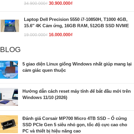
30.900.000
₫
34.900.000
₫
Laptop Dell Precision 5550 i7-10850H, T1000 4GB,
15.6″ 4K Cảm ứng, 16GB RAM, 512GB SSD NVME
16.000.000
₫
19.000.000
₫
BLOG
5 giao diện Linux giống Windows nhất giúp mang lại
cảm giác quen thuộc
Hướng dẫn cách reset máy tính để bắt đầu mới trên
Windows 11/10 (2026)
Đánh giá Corsair MP700 Micro 4TB SSD – Ổ cứng
SSD PCIe Gen 5 siêu nhỏ gọn, tốc độ cực cao cho
PC và thiết bị hiệu năng cao