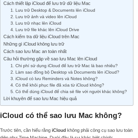
Cách thiết lập iCloud để lưu trữ dữ liệu Mac
1. Lưu trữ Desktop & Documents lên iCloud
2. Lưu trữ ảnh và video lên iCloud
3. Lưu trữ nhạc lên iCloud
4. Lưu trữ file khác lên iCloud Drive
Cách kiểm tra dữ liệu iCloud trên Mac
Những gì iCloud không lưu trữ
Cách sao lưu Mac an toàn nhất
Câu hỏi thường gặp về sao lưu Mac lên iCloud
1. Chi phí sử dụng iCloud để lưu trữ Mac là bao nhiêu?
2. Làm sao đồng bộ Desktop và Documents lên iCloud?
3. iCloud có lưu Reminders và Notes không?
4. Có thể khôi phục file đã xóa từ iCloud không?
5. Có thể dùng iCloud để chia sẻ file với người khác không?
Lời khuyên để sao lưu Mac hiệu quả
iCloud có thể sao lưu Mac không?
Trước tiên, cần hiểu rằng
iCloud
không phải công cụ sao lưu toàn
diện như Time Machine. Dưới đây là sự khác biệt chính: