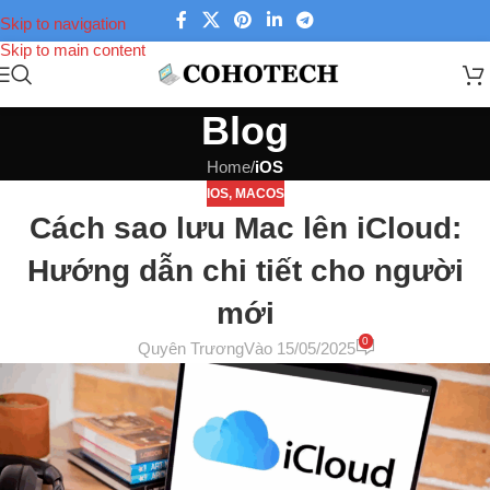
Skip to navigation
Skip to main content
Blog
Home
/
iOS
IOS
,
MACOS
Cách sao lưu Mac lên iCloud:
Hướng dẫn chi tiết cho người
mới
0
Quyên Trương
Vào 15/05/2025