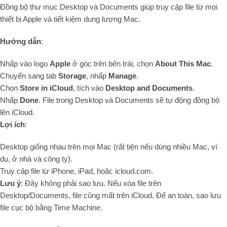
Đồng bộ thư mục Desktop và Documents giúp truy cập file từ mọi
thiết bị Apple và tiết kiệm dung lượng Mac.
Hướng dẫn
:
Nhấp vào logo
Apple
ở góc trên bên trái, chọn
About This Mac
.
Chuyển sang tab
Storage
, nhấp
Manage
.
Chọn
Store in iCloud
, tích vào
Desktop and Documents
.
Nhấp
Done
. File trong Desktop và Documents sẽ tự động đồng bộ
lên iCloud.
Lợi ích
:
Desktop giống nhau trên mọi Mac (rất tiện nếu dùng nhiều Mac, ví
dụ, ở nhà và công ty).
Truy cập file từ iPhone, iPad, hoặc icloud.com.
Lưu ý
: Đây không phải sao lưu. Nếu xóa file trên
Desktop/Documents, file cũng mất trên iCloud. Để an toàn, sao lưu
file cục bộ bằng Time Machine.