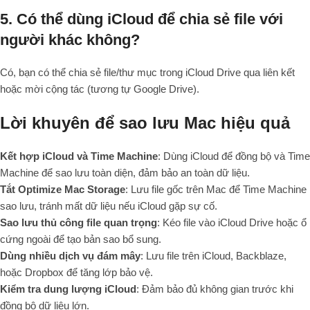
5. Có thể dùng iCloud để chia sẻ file với
người khác không?
Có, bạn có thể chia sẻ file/thư mục trong iCloud Drive qua liên kết
hoặc mời cộng tác (tương tự Google Drive).
Lời khuyên để sao lưu Mac hiệu quả
Kết hợp iCloud và Time Machine
: Dùng iCloud để đồng bộ và Time
Machine để sao lưu toàn diện, đảm bảo an toàn dữ liệu.
Tắt Optimize Mac Storage
: Lưu file gốc trên Mac để Time Machine
sao lưu, tránh mất dữ liệu nếu iCloud gặp sự cố.
Sao lưu thủ công file quan trọng
: Kéo file vào iCloud Drive hoặc ổ
cứng ngoài để tạo bản sao bổ sung.
Dùng nhiều dịch vụ đám mây
: Lưu file trên iCloud, Backblaze,
hoặc Dropbox để tăng lớp bảo vệ.
Kiểm tra dung lượng iCloud
: Đảm bảo đủ không gian trước khi
đồng bộ dữ liệu lớn.