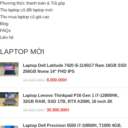
Phương thức thanh toán & Trả góp
Thu laptop cũ đổi laptop mới
Thu mua laptop cũ giá cao
Blog
FAQs
Liên hệ
LAPTOP MỚI
Laptop Dell Latitude 7420 i5-1145G7 Ram 16GB SSD
256GB Nvme 14″ FHD IPS
8.000.000
₫
10.500.000
₫
Laptop Lenovo Thinkpad P16 Gen 1 i7-12800HK,
32GB RAM, SSD 1TB, RTX A2000, 16 inch 2K
30.900.000
₫
34.900.000
₫
Laptop Dell Precision 5550 i7-10850H, T1000 4GB,