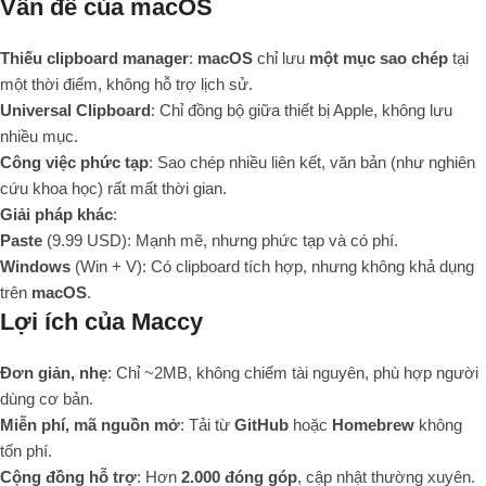
Vấn đề của macOS
Thiếu clipboard manager
:
macOS
chỉ lưu
một mục sao chép
tại
một thời điểm, không hỗ trợ lịch sử.
Universal Clipboard
: Chỉ đồng bộ giữa thiết bị Apple, không lưu
nhiều mục.
Công việc phức tạp
: Sao chép nhiều liên kết, văn bản (như nghiên
cứu khoa học) rất mất thời gian.
Giải pháp khác
:
Paste
(9.99 USD): Mạnh mẽ, nhưng phức tạp và có phí.
Windows
(Win + V): Có clipboard tích hợp, nhưng không khả dụng
trên
macOS
.
Lợi ích của Maccy
Đơn giản, nhẹ
: Chỉ ~2MB, không chiếm tài nguyên, phù hợp người
dùng cơ bản.
Miễn phí, mã nguồn mở
: Tải từ
GitHub
hoặc
Homebrew
không
tốn phí.
Cộng đồng hỗ trợ
: Hơn
2.000 đóng góp
, cập nhật thường xuyên.