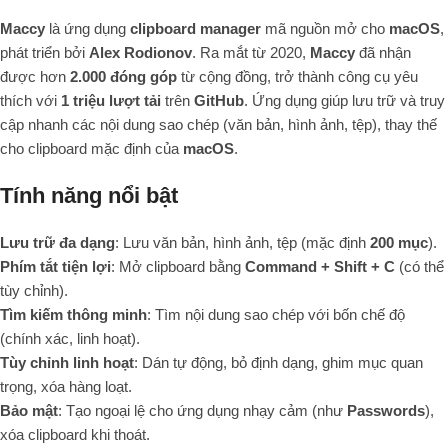
Maccy
là ứng dụng
clipboard manager
mã nguồn mở cho
macOS
,
phát triển bởi
Alex Rodionov
. Ra mắt từ 2020,
Maccy
đã nhận
được hơn
2.000 đóng góp
từ cộng đồng, trở thành công cụ yêu
thích với
1 triệu lượt tải
trên
GitHub
. Ứng dụng giúp lưu trữ và truy
cập nhanh các nội dung sao chép (văn bản, hình ảnh, tệp), thay thế
cho clipboard mặc định của
macOS
.
Tính năng nổi bật
Lưu trữ đa dạng
: Lưu văn bản, hình ảnh, tệp (mặc định
200 mục
).
Phím tắt tiện lợi
: Mở clipboard bằng
Command + Shift + C
(có thể
tùy chỉnh).
Tìm kiếm thông minh
: Tìm nội dung sao chép với bốn chế độ
(chính xác, linh hoạt).
Tùy chỉnh linh hoạt
: Dán tự động, bỏ định dạng, ghim mục quan
trọng, xóa hàng loạt.
Bảo mật
: Tạo ngoại lệ cho ứng dụng nhạy cảm (như
Passwords
),
xóa clipboard khi thoát.