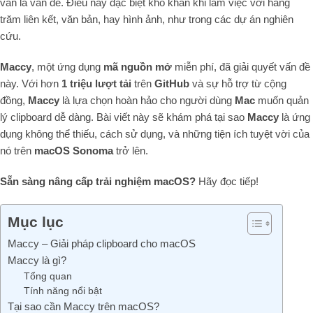
vẫn là vấn đề. Điều này đặc biệt khó khăn khi làm việc với hàng
trăm liên kết, văn bản, hay hình ảnh, như trong các dự án nghiên
cứu.
Maccy
, một ứng dụng
mã nguồn mở
miễn phí, đã giải quyết vấn đề
này. Với hơn
1 triệu lượt tải
trên
GitHub
và sự hỗ trợ từ cộng
đồng,
Maccy
là lựa chọn hoàn hảo cho người dùng
Mac
muốn quản
lý clipboard dễ dàng. Bài viết này sẽ khám phá tại sao
Maccy
là ứng
dụng không thể thiếu, cách sử dụng, và những tiện ích tuyệt vời của
nó trên
macOS Sonoma
trở lên.
Sẵn sàng nâng cấp trải nghiệm macOS?
Hãy đọc tiếp!
Mục lục
Maccy – Giải pháp clipboard cho macOS
Maccy là gì?
Tổng quan
Tính năng nổi bật
Tại sao cần Maccy trên macOS?