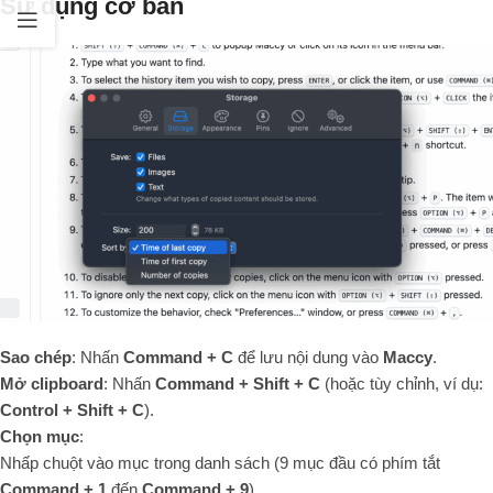
Sử dụng cơ bản
Sao chép
: Nhấn
Command + C
để lưu nội dung vào
Maccy
.
Mở clipboard
: Nhấn
Command + Shift + C
(hoặc tùy chỉnh, ví dụ:
Control + Shift + C
).
Chọn mục
:
Nhấp chuột vào mục trong danh sách (9 mục đầu có phím tắt
Command + 1
đến
Command + 9
).