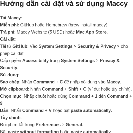
Hướng dẫn cài đặt và sử dụng Maccy
Tải Maccy
:
Miễn phí
:
GitHub
hoặc
Homebrew
(
brew install maccy
).
Trả phí
:
Maccy Website
(5 USD) hoặc
Mac App Store
.
Cài đặt
:
Tải từ
GitHub
: Vào
System Settings
>
Security & Privacy
> cho
phép cài đặt.
Cấp quyền
Accessibility
trong
System Settings
>
Privacy &
Security
.
Sử dụng
:
Sao chép
: Nhấn
Command + C
để nhập nội dung vào
Maccy
.
Mở clipboard
: Nhấn
Command + Shift + C
(ví dụ: hoặc tùy chỉnh).
Chọn mục
: Nhấp chuột hoặc dùng
Command + 1
đến
Command +
9
.
Dán
: Nhấn
Command + V
hoặc bật
paste automatically
.
Tùy chỉnh
:
Đổi phím tắt trong
Preferences
>
General
.
Bật
paste without formatting
hoặc
paste automatically
.