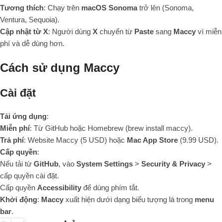
Tương thích
: Chạy trên
macOS Sonoma
trở lên (Sonoma,
Ventura, Sequoia).
Cập nhật từ X
: Người dùng
X
chuyển từ
Paste
sang
Maccy
vì miễn
phí và dễ dùng hơn.
Cách sử dụng Maccy
Cài đặt
Tải ứng dụng
:
Miễn phí
: Từ
GitHub
hoặc
Homebrew
(
brew install maccy
).
Trả phí
: Website
Maccy
(5 USD) hoặc
Mac App Store
(9.99 USD).
Cấp quyền
:
Nếu tải từ
GitHub
, vào
System Settings
>
Security & Privacy
>
cấp quyền cài đặt.
Cấp quyền
Accessibility
để dùng phím tắt.
Khởi động
:
Maccy
xuất hiện dưới dạng biểu tượng lá trong
menu
bar
.