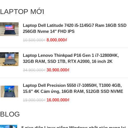
LAPTOP MỚI
Laptop Dell Latitude 7420 i5-1145G7 Ram 16GB SSD
256GB Nvme 14″ FHD IPS
8.000.000
₫
10.500.000
₫
Laptop Lenovo Thinkpad P16 Gen 1 i7-12800HK,
32GB RAM, SSD 1TB, RTX A2000, 16 inch 2K
30.900.000
₫
34.900.000
₫
Laptop Dell Precision 5550 i7-10850H, T1000 4GB,
15.6″ 4K Cảm ứng, 16GB RAM, 512GB SSD NVME
16.000.000
₫
19.000.000
₫
BLOG
5 giao diện Linux giống Windows nhất giúp mang lại