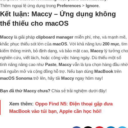
Thêm ngoại lệ ứng dụng trong
Preferences
>
Ignore
.
Kết luận: Maccy – Ứng dụng không
thể thiếu cho macOS
Maccy
là giải pháp
clipboard manager
miễn phí, nhẹ, và mạnh mẽ,
khắc phục thiếu sót lớn của
macOS
. Với khả năng lưu
200 mục
, tìm
kiếm thông minh, bỏ định dạng, và bảo mật cao,
Maccy
lý tưởng cho
nghiên cứu, viết lách, hoặc công việc hàng ngày. Dù thiếu một số
tính năng nâng cao như
Paste
,
Maccy
vẫn là lựa chọn hàng đầu nhờ
mã nguồn mở và cộng đồng hỗ trợ. Nếu bạn dùng
MacBook
trên
macOS Sonoma
trở lên, hãy tải
Maccy
ngay hôm nay!
Bạn đã thử Maccy chưa?
Chia sẻ trải nghiệm dưới đây!
Xem thêm:
Oppo Find N5: Điện thoại gập đưa
MacBook vào túi bạn, Apple cần học hỏi!