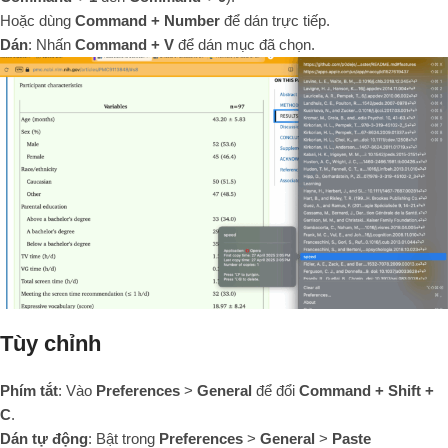
Hoặc dùng
Command + Number
để dán trực tiếp.
Dán
: Nhấn
Command + V
để dán mục đã chọn.
Tùy chỉnh
Phím tắt
: Vào
Preferences
>
General
để đổi
Command + Shift +
C
.
Dán tự động
: Bật trong
Preferences
>
General
>
Paste