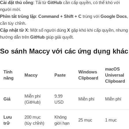
Cài đặt thủ công
: Tải từ
GitHub
cần cấp quyền, có thể khó với
người mới.
Phím tắt trùng lặp
:
Command + Shift + C
trùng với
Google Docs
,
cần tùy chỉnh.
Cập nhật từ X
: Một số người dùng
X
gặp khó khi cấp quyền, nhưng
hướng dẫn trên
GitHub
giúp giải quyết.
So sánh Maccy với các ứng dụng khác
macOS
Tính
Windows
Maccy
Paste
Universal
năng
Clipboard
Clipboard
Miễn phí
9.99
Giá
Miễn phí
Miễn phí
(GitHub)
USD
Lưu
200 mục
Không
25 mục
1 mục
trữ
(tùy chỉnh)
giới hạn