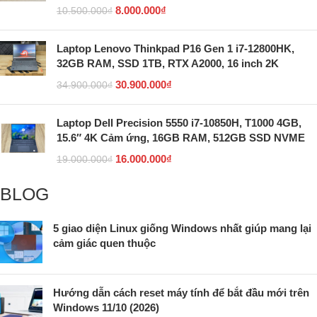
8.000.000
₫
10.500.000
₫
Laptop Lenovo Thinkpad P16 Gen 1 i7-12800HK,
32GB RAM, SSD 1TB, RTX A2000, 16 inch 2K
30.900.000
₫
34.900.000
₫
Laptop Dell Precision 5550 i7-10850H, T1000 4GB,
15.6″ 4K Cảm ứng, 16GB RAM, 512GB SSD NVME
16.000.000
₫
19.000.000
₫
BLOG
5 giao diện Linux giống Windows nhất giúp mang lại
cảm giác quen thuộc
Hướng dẫn cách reset máy tính để bắt đầu mới trên
Windows 11/10 (2026)