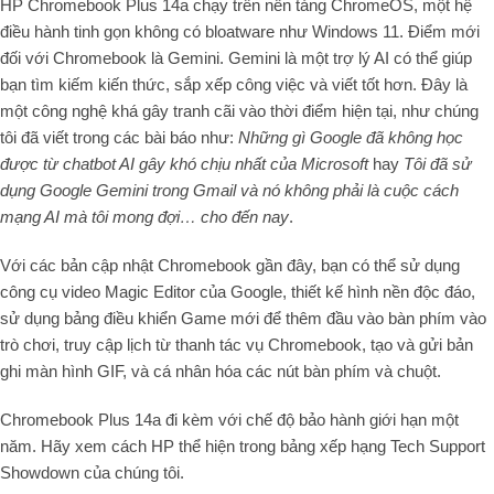
HP Chromebook Plus 14a chạy trên nền tảng
ChromeOS
, một hệ
điều hành tinh gọn không có bloatware như Windows 11.
Điểm mới
đối với Chromebook là Gemini. Gemini là một trợ lý AI có thể giúp
bạn tìm kiếm kiến thức, sắp xếp công việc và viết tốt hơn. Đây là
một công nghệ khá gây tranh cãi vào thời điểm hiện tại, như chúng
tôi đã viết trong các bài báo như:
Những gì Google đã không học
được từ chatbot AI gây khó chịu nhất của Microsoft
hay
Tôi đã sử
dụng Google Gemini trong Gmail và nó không phải là cuộc cách
mạng AI mà tôi mong đợi… cho đến nay
.
Với các bản cập nhật Chromebook gần đây, bạn có thể sử dụng
công cụ video Magic Editor của Google, thiết kế hình nền độc đáo,
sử dụng bảng điều khiển Game mới để thêm đầu vào bàn phím vào
trò chơi, truy cập lịch từ thanh tác vụ Chromebook, tạo và gửi bản
ghi màn hình GIF, và cá nhân hóa các nút bàn phím và chuột.
Chromebook Plus 14a đi kèm với chế độ bảo hành giới hạn một
năm. Hãy xem cách HP thể hiện trong bảng xếp hạng Tech Support
Showdown của chúng tôi.