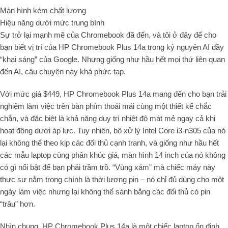
Màn hình kém chất lượng
Hiệu năng dưới mức trung bình
Sự trở lại mạnh mẽ của Chromebook đã đến, và tôi ở đây để cho
bạn biết vị trí của HP Chromebook Plus 14a trong kỷ nguyên AI đầy
“khai sáng” của Google. Nhưng giống như hầu hết mọi thứ liên quan
đến AI, câu chuyện này khá phức tạp.
Với mức giá $449, HP Chromebook Plus 14a mang đến cho bạn trải
nghiệm làm việc trên bàn phím thoải mái cùng một thiết kế chắc
chắn, và đặc biệt là khả năng duy trì nhiệt độ mát mẻ ngay cả khi
hoạt động dưới áp lực. Tuy nhiên, bộ xử lý Intel Core i3-n305 của nó
lại không thể theo kịp các đối thủ cạnh tranh, và giống như hầu hết
các mẫu laptop cùng phân khúc giá, màn hình 14 inch của nó không
có gì nổi bật để bạn phải trầm trồ. “Vùng xám” mà chiếc máy này
thực sự nằm trong chính là thời lượng pin – nó chỉ đủ dùng cho một
ngày làm việc nhưng lại không thể sánh bằng các đối thủ có pin
“trâu” hơn.
Nhìn chung, HP Chromebook Plus 14a là một chiếc laptop ổn định