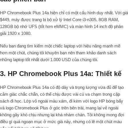
HP Chromebook Plus 14a hiện chỉ có một cấu hình duy nhất. Với giá
$449, máy được trang bị bộ xử lý Intel Core i3-n305, 8GB RAM,
128GB bộ nhớ UFS (tốt hơn eMMC) và màn hình 14 inch độ phân
giải 1920 x 1080.
Nếu bạn đang tìm kiếm một chiếc laptop với hiệu năng mạnh mẽ
hơn một chút, chúng tôi khuyên bạn nên tham khảo danh sách
những laptop tốt nhất dưới 1.000 USD của chúng tôi.
3. HP Chromebook Plus 14a: Thiết kế
HP Chromebook Plus 14a có độ dày và trọng lượng vừa đủ để tạo
cảm giác chắc chắn, có thể chịu được vài cú va chạm trong cặp
sách đi học. Lớp vỏ ngoài màu xám, đi kèm với logo HP bóng bẩy
và logo Chromebook Plus ở góc trên bên trái, mang lại vẻ ngoài
không gây khó chịu nhưng lại khá nhàm chán. Tôi không mong đợi
điều gì quá ngoạn mục ở mức giá này, nhưng có lẽ một chút màu