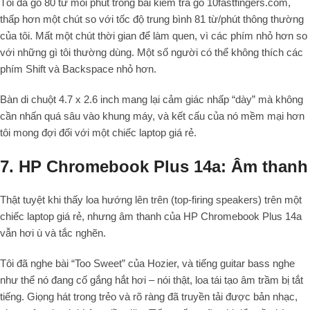
Tôi đã gõ 80 từ mỗi phút trong bài kiểm tra gõ 10fastfingers.com,
thấp hơn một chút so với tốc độ trung bình 81 từ/phút thông thường
của tôi. Mất một chút thời gian để làm quen, vì các phím nhỏ hơn so
với những gì tôi thường dùng. Một số người có thể không thích các
phím Shift và Backspace nhỏ hơn.
Bàn di chuột 4.7 x 2.6 inch mang lại cảm giác nhấp “dày” mà không
cần nhấn quá sâu vào khung máy, và kết cấu của nó mềm mại hơn
tôi mong đợi đối với một chiếc laptop giá rẻ.
7. HP Chromebook Plus 14a: Âm thanh
Thật tuyệt khi thấy loa hướng lên trên (top-firing speakers) trên một
chiếc laptop giá rẻ, nhưng âm thanh của HP Chromebook Plus 14a
vẫn hơi ù và tắc nghẽn.
Tôi đã nghe bài “Too Sweet” của Hozier, và tiếng guitar bass nghe
như thể nó đang cố gắng hắt hơi – nói thật, loa tái tạo âm trầm bị tắt
tiếng. Giọng hát trong trẻo và rõ ràng đã truyền tải được bản nhạc,