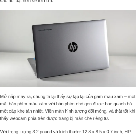
sắc nổi bật hơn sẽ tốt hơn.
Mở nắp máy ra, chúng ta lại thấy sự lặp lại của gam màu xám – một
mặt bàn phím màu xám với bàn phím nhỏ gọn được bao quanh bởi
một cặp khe tản nhiệt. Viền màn hình tương đối mỏng, và thật tốt khi
thấy webcam phía trên được trang bị màn che riêng tư.
Với trọng lượng 3.2 pound và kích thước 12.8 x 8.5 x 0.7 inch, HP