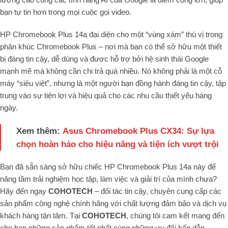
bạn tự tin hơn trong mọi cuộc gọi video.
HP Chromebook Plus 14a đại diện cho một “vùng xám” thú vị trong
phân khúc Chromebook Plus – nơi mà bạn có thể sở hữu một thiết
bị đáng tin cậy, dễ dùng và được hỗ trợ bởi hệ sinh thái Google
mạnh mẽ mà không cần chi trả quá nhiều. Nó không phải là một cỗ
máy “siêu việt”, nhưng là một người bạn đồng hành đáng tin cậy, tập
trung vào sự tiện lợi và hiệu quả cho các nhu cầu thiết yếu hàng
ngày.
Xem thêm:
Asus Chromebook Plus CX34: Sự lựa
chọn hoàn hảo cho hiệu năng và tiện ích vượt trội
Bạn đã sẵn sàng sở hữu chiếc HP Chromebook Plus 14a này để
nâng tầm trải nghiệm học tập, làm việc và giải trí của mình chưa?
Hãy đến ngay
COHOTECH
– đối tác tin cậy, chuyên cung cấp các
sản phẩm công nghệ chính hãng với chất lượng đảm bảo và dịch vụ
khách hàng tận tâm. Tại
COHOTECH
, chúng tôi cam kết mang đến
cho bạn những sản phẩm tốt nhất cùng những ưu đãi hấp dẫn.