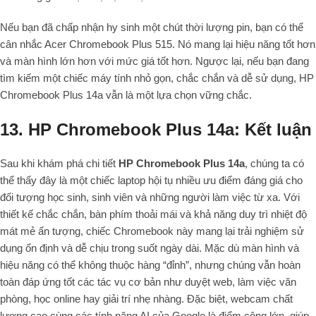
Nếu bạn đã chấp nhận hy sinh một chút thời lượng pin, bạn có thể
cân nhắc Acer Chromebook Plus 515. Nó mang lại hiệu năng tốt hơn
và màn hình lớn hơn với mức giá tốt hơn. Ngược lại, nếu bạn đang
tìm kiếm một chiếc máy tính nhỏ gọn, chắc chắn và dễ sử dụng, HP
Chromebook Plus 14a vẫn là một lựa chọn vững chắc.
13. HP Chromebook Plus 14a: Kết luận
Sau khi khám phá chi tiết
HP Chromebook Plus 14a
, chúng ta có
thể thấy đây là một chiếc laptop hội tụ nhiều ưu điểm đáng giá cho
đối tượng học sinh, sinh viên và những người làm việc từ xa. Với
thiết kế chắc chắn, bàn phím thoải mái và khả năng duy trì nhiệt độ
mát mẻ ấn tượng, chiếc Chromebook này mang lại trải nghiệm sử
dụng ổn định và dễ chịu trong suốt ngày dài. Mặc dù màn hình và
hiệu năng có thể không thuộc hàng “đỉnh”, nhưng chúng vẫn hoàn
toàn đáp ứng tốt các tác vụ cơ bản như duyệt web, làm việc văn
phòng, học online hay giải trí nhẹ nhàng. Đặc biệt, webcam chất
lượng cao cùng các tính năng AI của Google là điểm cộng lớn, giúp