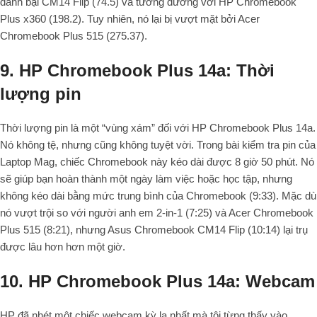
đánh bại CM14 Flip (74.5) và tương đương với HP Chromebook
Plus x360 (198.2). Tuy nhiên, nó lại bị vượt mặt bởi Acer
Chromebook Plus 515 (275.37).
9. HP Chromebook Plus 14a: Thời
lượng pin
Thời lượng pin là một “vùng xám” đối với HP Chromebook Plus 14a.
Nó không tệ, nhưng cũng không tuyệt vời. Trong bài kiểm tra pin của
Laptop Mag, chiếc Chromebook này kéo dài được 8 giờ 50 phút. Nó
sẽ giúp bạn hoàn thành một ngày làm việc hoặc học tập, nhưng
không kéo dài bằng mức trung bình của Chromebook (9:33). Mặc dù
nó vượt trội so với người anh em 2-in-1 (7:25) và Acer Chromebook
Plus 515 (8:21), nhưng Asus Chromebook CM14 Flip (10:14) lại trụ
được lâu hơn hơn một giờ.
10. HP Chromebook Plus 14a: Webcam
HP đã nhét một chiếc webcam kỳ lạ nhất mà tôi từng thấy vào