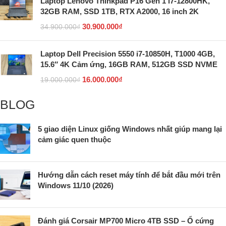
Laptop Lenovo Thinkpad P16 Gen 1 i7-12800HK,
32GB RAM, SSD 1TB, RTX A2000, 16 inch 2K
30.900.000
₫
34.900.000
₫
Laptop Dell Precision 5550 i7-10850H, T1000 4GB,
15.6″ 4K Cảm ứng, 16GB RAM, 512GB SSD NVME
16.000.000
₫
19.000.000
₫
BLOG
5 giao diện Linux giống Windows nhất giúp mang lại
cảm giác quen thuộc
Hướng dẫn cách reset máy tính để bắt đầu mới trên
Windows 11/10 (2026)
Đánh giá Corsair MP700 Micro 4TB SSD – Ổ cứng