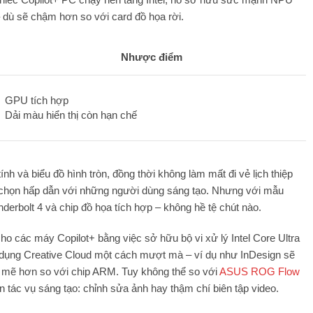
 dù sẽ chậm hơn so với card đồ họa rời.
Nhược điểm
GPU tích hợp
Dải màu hiển thị còn hạn chế
nh và biểu đồ hình tròn, đồng thời không làm mất đi vẻ lịch thiệp
a chọn hấp dẫn với những người dùng sáng tạo. Nhưng với mẫu
derbolt 4 và chip đồ họa tích hợp – không hề tệ chút nào.
ho các máy Copilot+ bằng việc sở hữu bộ vi xử lý Intel Core Ultra
ng dụng Creative Cloud một cách mượt mà – ví dụ như InDesign sẽ
 mẽ hơn so với chip ARM. Tuy không thể so với
ASUS ROG Flow
 tác vụ sáng tạo: chỉnh sửa ảnh hay thậm chí biên tập video.