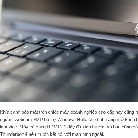
Khía cạnh bảo mật trên chiếc máy doanh nghiệp cao cấp này cũng rấ
nguồn, webcam 9MP hỗ trợ Windows Hello cho tính năng mở khóa b
làm việc. Máy có cổng HDMI 2.1 đầy đủ kích thước, và bạn cũng có
Thunderbolt 4 nếu muốn kết nối với màn hình ngoài.