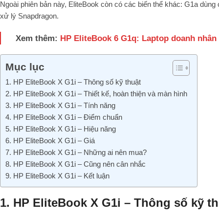
Ngoài phiên bản này, EliteBook còn có các biến thể khác: G1a dùng 
xử lý Snapdragon.
Xem thêm:
HP EliteBook 6 G1q: Laptop doanh nhân
Mục lục
1. HP EliteBook X G1i – Thông số kỹ thuật
2. HP EliteBook X G1i – Thiết kế, hoàn thiện và màn hình
3. HP EliteBook X G1i – Tính năng
4. HP EliteBook X G1i – Điểm chuẩn
5. HP EliteBook X G1i – Hiệu năng
6. HP EliteBook X G1i – Giá
7. HP EliteBook X G1i – Những ai nên mua?
8. HP EliteBook X G1i – Cũng nên cân nhắc
9. HP EliteBook X G1i – Kết luận
1. HP EliteBook X G1i – Thông số kỹ th