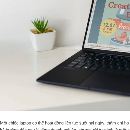
Một chiếc laptop có thể hoạt động liên tục suốt hai ngày, thậm chí hơ
kế hướng đến người dùng doanh nghiệp, nhưng với tư cách là một c