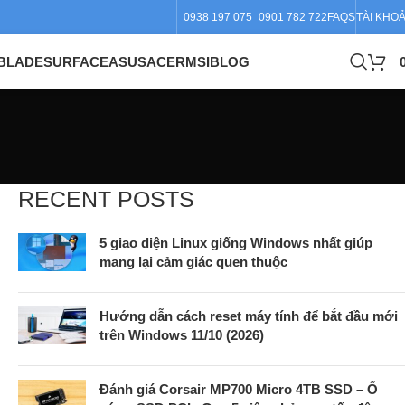
0938 197 075
0901 782 722
FAQS
TÀI KHO
BLADE
SURFACE
ASUS
ACER
MSI
BLOG
RECENT POSTS
5 giao diện Linux giống Windows nhất giúp
mang lại cảm giác quen thuộc
Hướng dẫn cách reset máy tính để bắt đầu mới
trên Windows 11/10 (2026)
Đánh giá Corsair MP700 Micro 4TB SSD – Ổ