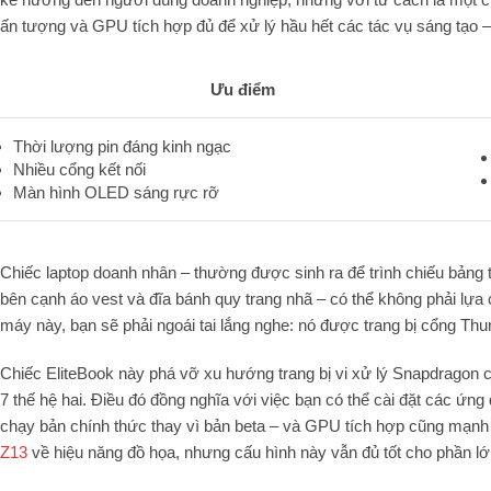
ấn tượng và GPU tích hợp đủ để xử lý hầu hết các tác vụ sáng tạo –
Ưu điểm
Thời lượng pin đáng kinh ngạc
Nhiều cổng kết nối
Màn hình OLED sáng rực rỡ
Chiếc laptop doanh nhân – thường được sinh ra để trình chiếu bảng tí
bên cạnh áo vest và đĩa bánh quy trang nhã – có thể không phải lự
máy này, bạn sẽ phải ngoái tai lắng nghe: nó được trang bị cổng Thun
Chiếc EliteBook này phá vỡ xu hướng trang bị vi xử lý Snapdragon c
7 thế hệ hai. Điều đó đồng nghĩa với việc bạn có thể cài đặt các ứ
chạy bản chính thức thay vì bản beta – và GPU tích hợp cũng mạnh
Z13
về hiệu năng đồ họa, nhưng cấu hình này vẫn đủ tốt cho phần lớn