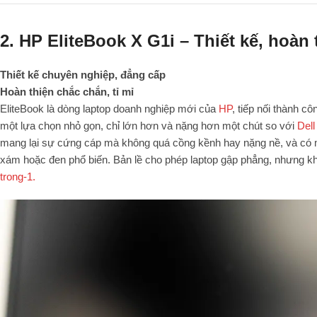
2. HP EliteBook X G1i – Thiết kế, hoàn
Thiết kế chuyên nghiệp, đẳng cấp
Hoàn thiện chắc chắn, tỉ mỉ
EliteBook là dòng laptop doanh nghiệp mới của
HP
, tiếp nối thành c
một lựa chọn nhỏ gọn, chỉ lớn hơn và nặng hơn một chút so với
Dell
mang lại sự cứng cáp mà không quá cồng kềnh hay nặng nề, và có mà
xám hoặc đen phổ biến. Bản lề cho phép laptop gập phẳng, nhưng kh
trong-1.