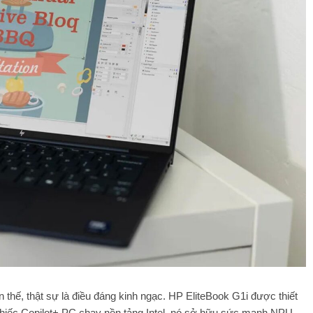
n thế, thật sự là điều đáng kinh ngạc. HP EliteBook G1i được thiết
hiếc Copilot+ PC chạy nền tảng Intel, nó sở hữu sức mạnh NPU