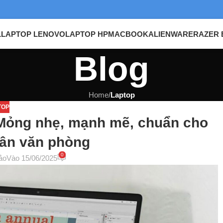
L
LAPTOP LENOVO
LAPTOP HP
MACBOOK
ALIENWARE
RAZER 
Blog
Home
/
Laptop
TOP
 Mỏng nhẹ, mạnh mẽ, chuẩn cho
dân văn phòng
0
ảo
Vào 15/06/2025