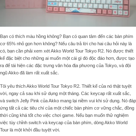
Bạn có thích màu hồng không? Bạn có quan tâm đến các bàn phím
cơ 65% nhỏ gọn hơn không? Nếu câu trả lời cho hai câu hỏi này là
có, bạn cần phải xem xét Akko World Tour Tokyo R2. Nó được thiết
kế đặc biệt cho những ai muốn một cái gì đó độc đáo hơn, được tạo
ra để tái hiện các đặc trưng văn hóa địa phương của Tokyo, và đội
ngũ Akko đã làm rất xuất sắc.
Tôi yêu thích Akko World Tour Tokyo R2. Thiết kế của nó thật tuyệt
vời, ngay cả sau khi sử dụng một tháng. Các keycap rất xuất sắc,
và switch Jelly Pink của Akko mang lại niềm vui khi sử dụng. Nó đáp
ứng tất cả các tiêu chí của một chiếc bàn phím cơ vững chắc, đồng
thời cũng khá tốt cho việc chơi game. Nếu bạn muốn thử nghiệm
việc tùy chỉnh switch và keycap của bàn phím, dòng Akko World
Tour là một khởi đầu tuyệt vời.