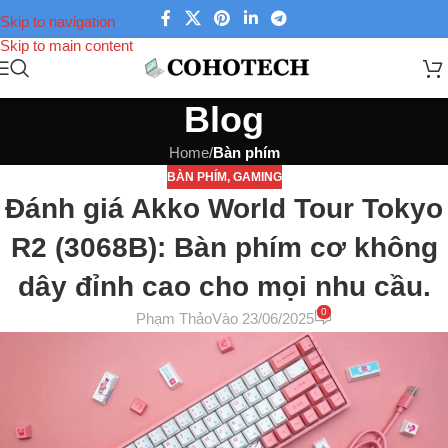
Skip to navigation
Skip to main content
Blog
Home
/
Bàn phím
BÀN PHÍM
,
GAMING
Đánh giá Akko World Tour Tokyo
R2 (3068B): Bàn phím cơ không
dây đỉnh cao cho mọi nhu cầu.
0
Phạm Thảo
Vào 23/06/2025