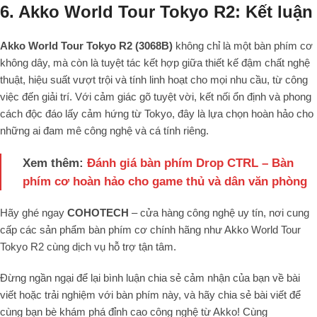
6. Akko World Tour Tokyo R2: Kết luận
Akko World Tour Tokyo R2 (3068B)
không chỉ là một bàn phím cơ
không dây, mà còn là tuyệt tác kết hợp giữa thiết kế đậm chất nghệ
thuật, hiệu suất vượt trội và tính linh hoạt cho mọi nhu cầu, từ công
việc đến giải trí. Với cảm giác gõ tuyệt vời, kết nối ổn định và phong
cách độc đáo lấy cảm hứng từ Tokyo, đây là lựa chọn hoàn hảo cho
những ai đam mê công nghệ và cá tính riêng.
Xem thêm:
Đánh giá bàn phím Drop CTRL – Bàn
phím cơ hoàn hảo cho game thủ và dân văn phòng
Hãy ghé ngay
COHOTECH
– cửa hàng công nghệ uy tín, nơi cung
cấp các sản phẩm bàn phím cơ chính hãng như Akko World Tour
Tokyo R2 cùng dịch vụ hỗ trợ tận tâm.
Đừng ngần ngại để lại bình luận chia sẻ cảm nhận của bạn về bài
viết hoặc trải nghiệm với bàn phím này, và hãy chia sẻ bài viết để
cùng bạn bè khám phá đỉnh cao công nghệ từ Akko! Cùng