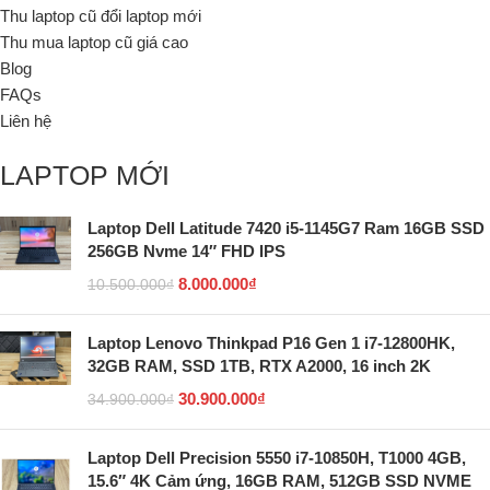
Thu laptop cũ đổi laptop mới
Thu mua laptop cũ giá cao
Blog
FAQs
Liên hệ
LAPTOP MỚI
Laptop Dell Latitude 7420 i5-1145G7 Ram 16GB SSD
256GB Nvme 14″ FHD IPS
8.000.000
₫
10.500.000
₫
Laptop Lenovo Thinkpad P16 Gen 1 i7-12800HK,
32GB RAM, SSD 1TB, RTX A2000, 16 inch 2K
30.900.000
₫
34.900.000
₫
Laptop Dell Precision 5550 i7-10850H, T1000 4GB,
15.6″ 4K Cảm ứng, 16GB RAM, 512GB SSD NVME