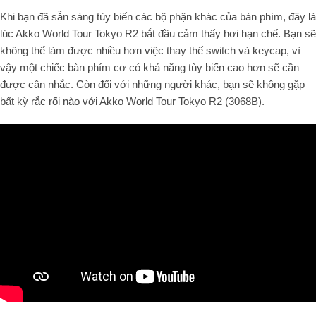
Khi bạn đã sẵn sàng tùy biến các bộ phận khác của bàn phím, đây là
lúc Akko World Tour Tokyo R2 bắt đầu cảm thấy hơi hạn chế. Bạn sẽ
không thể làm được nhiều hơn việc thay thế switch và keycap, vì
vậy một chiếc bàn phím cơ có khả năng tùy biến cao hơn sẽ cần
được cân nhắc. Còn đối với những người khác, bạn sẽ không gặp
bất kỳ rắc rối nào với Akko World Tour Tokyo R2 (3068B).