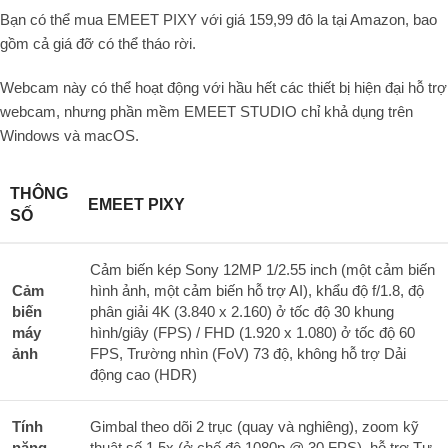
Bạn có thể mua EMEET PIXY với giá 159,99 đô la tại Amazon, bao
gồm cả giá đỡ có thể tháo rời.
Webcam này có thể hoạt động với hầu hết các thiết bị hiện đại hỗ trợ
webcam, nhưng phần mềm EMEET STUDIO chỉ khả dụng trên
Windows và macOS.
THÔNG
EMEET PIXY
SỐ
Cảm biến kép Sony 12MP 1/2.55 inch (một cảm biến
Cảm
hình ảnh, một cảm biến hỗ trợ AI), khẩu độ f/1.8, độ
biến
phân giải 4K (3.840 x 2.160) ở tốc độ 30 khung
máy
hình/giây (FPS) / FHD (1.920 x 1.080) ở tốc độ 60
ảnh
FPS, Trường nhìn (FoV) 73 độ, không hỗ trợ Dải
động cao (HDR)
Tính
Gimbal theo dõi 2 trục (quay và nghiêng), zoom kỹ
năng
thuật số 1,5x (ở chế độ 1080p @ 30 FPS), hỗ trợ Tự