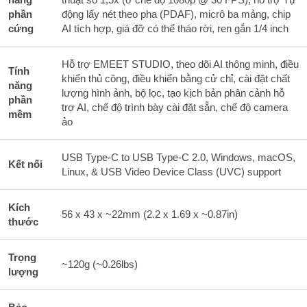
phần
động lấy nét theo pha (PDAF), micrô ba mảng, chip
cứng
AI tích hợp, giá đỡ có thể tháo rời, ren gắn 1/4 inch
Hỗ trợ EMEET STUDIO, theo dõi AI thông minh, điều
Tính
khiển thủ công, điều khiển bằng cử chỉ, cài đặt chất
năng
lượng hình ảnh, bộ lọc, tạo kịch bản phân cảnh hỗ
phần
trợ AI, chế độ trình bày cài đặt sẵn, chế độ camera
mềm
ảo
USB Type-C to USB Type-C 2.0, Windows, macOS,
Kết nối
Linux, & USB Video Device Class (UVC) support
Kích
56 x 43 x ~22mm (2.2 x 1.69 x ~0.87in)
thước
Trọng
~120g (~0.26lbs)
lượng