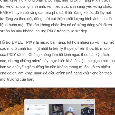
Chắc chắn nó không phải là tốt nhất, nhưng tôi tin rằng PIXY vượt
trội về chất lượng hình ảnh, với hiệu suất ánh sáng yếu vững chắc.
EMEET tuyên bố rằng camera phụ cải thiện đáng kể tốc độ lấy nét
tự động và theo dõi, đồng thời cải thiện chất lượng hình ảnh cho dữ
liệu khuôn mặt; Tôi vẫn không chắc liệu nó có xứng đáng với tất cả
sự ồn ào này không, nhưng PIXY trông thực sự đẹp.
Hỗ trợ EMEET PIXY là micrô ba mảng, tốt hơn nhiều so với hầu hết
các micrô cạnh tranh (ít nhất là trên lý thuyết). Trên thực tế, micrô
của PIXY rất tốt. Chúng không làm tôi kinh ngạc theo bất kỳ cách
nào, nhưng những micrô này thực hiện khá tốt việc thu giọng nói của
bạn và chủ yếu giảm tiếng ồn nền không mong muốn, và có nhiều
chế độ ghi âm khác nhau để điều chỉnh khả năng khử tiếng ồn theo
môi trường của bạn.