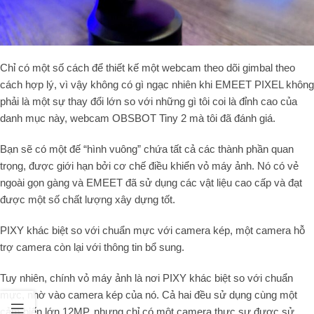
Chỉ có một số cách để thiết kế một webcam theo dõi gimbal theo
cách hợp lý, vì vậy không có gì ngạc nhiên khi EMEET PIXEL không
phải là một sự thay đổi lớn so với những gì tôi coi là đỉnh cao của
danh mục này, webcam OBSBOT Tiny 2 mà tôi đã đánh giá.
Bạn sẽ có một đế “hình vuông” chứa tất cả các thành phần quan
trọng, được giới hạn bởi cơ chế điều khiển vỏ máy ảnh. Nó có vẻ
ngoài gọn gàng và EMEET đã sử dụng các vật liệu cao cấp và đạt
được một số chất lượng xây dựng tốt.
PIXY khác biệt so với chuẩn mực với camera kép, một camera hỗ
trợ camera còn lại với thông tin bổ sung.
Tuy nhiên, chính vỏ máy ảnh là nơi PIXY khác biệt so với chuẩn
mực, nhờ vào camera kép của nó. Cả hai đều sử dụng cùng một
cảm biến lớn 12MP, nhưng chỉ có một camera thực sự được sử