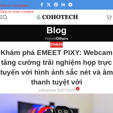
Skip to navigation
Skip to main content
Blog
Home
/
Others
OTHERS
Khám phá EMEET PIXY: Webcam
tăng cường trải nghiệm họp trực
tuyến với hình ảnh sắc nét và âm
thanh tuyệt vời
0
vuthuy
Vào 02/07/2025