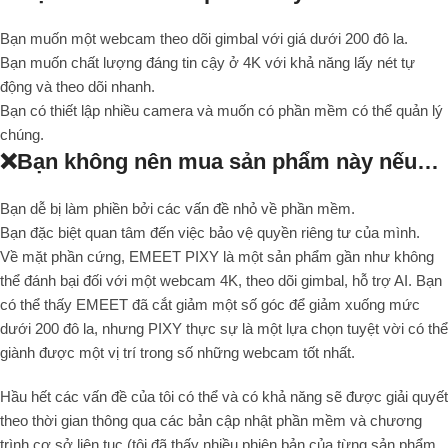
Bạn muốn một webcam theo dõi gimbal với giá dưới 200 đô la.
Bạn muốn chất lượng đáng tin cậy ở 4K với khả năng lấy nét tự
động và theo dõi nhanh.
Bạn có thiết lập nhiều camera và muốn có phần mềm có thể quản lý
chúng.
❌Bạn không nên mua sản phẩm này nếu…
Bạn dễ bị làm phiền bởi các vấn đề nhỏ về phần mềm.
Bạn đặc biệt quan tâm đến việc bảo vệ quyền riêng tư của mình.
Về mặt phần cứng, EMEET PIXY là một sản phẩm gần như không
thể đánh bại đối với một webcam 4K, theo dõi gimbal, hỗ trợ AI. Bạn
có thể thấy EMEET đã cắt giảm một số góc để giảm xuống mức
dưới 200 đô la, nhưng PIXY thực sự là một lựa chọn tuyệt vời có thể
giành được một vị trí trong số những webcam tốt nhất.
Hầu hết các vấn đề của tôi có thể và có khả năng sẽ được giải quyết
theo thời gian thông qua các bản cập nhật phần mềm và chương
trình cơ sở liên tục (tôi đã thấy nhiều phiên bản của từng sản phẩm