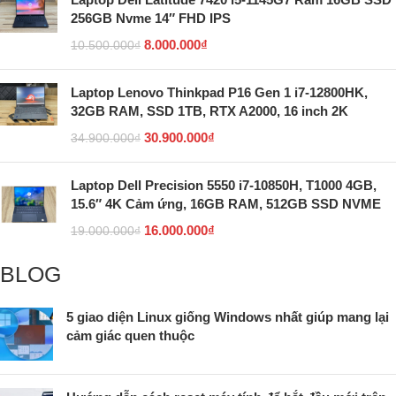
256GB Nvme 14″ FHD IPS
8.000.000
₫
10.500.000
₫
Laptop Lenovo Thinkpad P16 Gen 1 i7-12800HK,
32GB RAM, SSD 1TB, RTX A2000, 16 inch 2K
30.900.000
₫
34.900.000
₫
Laptop Dell Precision 5550 i7-10850H, T1000 4GB,
15.6″ 4K Cảm ứng, 16GB RAM, 512GB SSD NVME
16.000.000
₫
19.000.000
₫
BLOG
5 giao diện Linux giống Windows nhất giúp mang lại
cảm giác quen thuộc