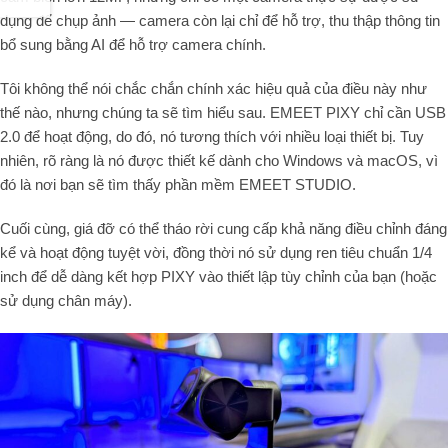
dụng để chụp ảnh — camera còn lại chỉ để hỗ trợ, thu thập thông tin
bổ sung bằng AI để hỗ trợ camera chính.
Tôi không thể nói chắc chắn chính xác hiệu quả của điều này như
thế nào, nhưng chúng ta sẽ tìm hiểu sau. EMEET PIXY chỉ cần USB
2.0 để hoạt động, do đó, nó tương thích với nhiều loại thiết bị. Tuy
nhiên, rõ ràng là nó được thiết kế dành cho Windows và macOS, vì
đó là nơi bạn sẽ tìm thấy phần mềm EMEET STUDIO.
Cuối cùng, giá đỡ có thể tháo rời cung cấp khả năng điều chỉnh đáng
kể và hoạt động tuyệt vời, đồng thời nó sử dụng ren tiêu chuẩn 1/4
inch để dễ dàng kết hợp PIXY vào thiết lập tùy chỉnh của bạn (hoặc
sử dụng chân máy).