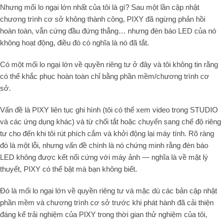
Nhưng mối lo ngại lớn nhất của tôi là gì? Sau một lần cập nhật
chương trình cơ sở không thành công, PIXY đã ngừng phản hồi
hoàn toàn, vẫn cứng đầu đứng thẳng… nhưng đèn báo LED của nó
không hoạt động, điều đó có nghĩa là nó đã tắt.
Có một mối lo ngại lớn về quyền riêng tư ở đây và tôi không tin rằng
có thể khắc phục hoàn toàn chỉ bằng phần mềm/chương trình cơ
sở.
Vấn đề là PIXY liên tục ghi hình (tôi có thể xem video trong STUDIO
và các ứng dụng khác) và từ chối tắt hoặc chuyển sang chế độ riêng
tư cho đến khi tôi rút phích cắm và khởi động lại máy tính. Rõ ràng
đó là một lỗi, nhưng vấn đề chính là nó chứng minh rằng đèn báo
LED không được kết nối cứng với máy ảnh — nghĩa là về mặt lý
thuyết, PIXY có thể bật mà bạn không biết.
Đó là mối lo ngại lớn về quyền riêng tư và mặc dù các bản cập nhật
phần mềm và chương trình cơ sở trước khi phát hành đã cải thiện
đáng kể trải nghiệm của PIXY trong thời gian thử nghiệm của tôi,