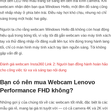
một đèn LED nhỏ màu trắng sẽ sáng lên bên trái kính camera. Khi
webcam nhận diện bạn qua Windows Hello, một đèn đỏ sáng cũng
sẽ nhấp nháy ở phía bên trái. Điều này hơi khó chịu, nhưng nó chỉ
sáng trong một hoặc hai giây.
Người ta cho rằng webcam Windows Hello đã không còn hoạt động
hiệu quả trong bóng tối, vì vậy tôi đã gắn webcam vào máy tính xách
tay và thử đăng nhập rồi đăng xuất liên tục khi đứng trong hành lang
tối, chỉ có màn hình máy tính xách tay làm nguồn sáng. Tôi không
gặp vấn đề gì.
Đánh giá webcam Insta360 Link 2: Người bạn đồng hành hoàn hảo
cho công việc từ xa và sáng tạo nội dung
Bạn có nên mua Webcam Lenovo
Performance FHD không?
Những gợi ý của chúng tôi về các webcam tốt nhất, đặc biệt là các
mẫu giá rẻ, mang lại giá trị tuyệt vời — có cả camera 4K và 2K với