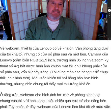
Về webcam, thiết bị của Lenovo có vẻ khá ổn. Văn phòng tầng dưới
của tôi khá tối, nhưng có cửa sổ phía sau và một bên. Camera của
Lenovo (cảm biến RGB 1/2,9 inch, trường nhìn 95 inch và zoom kỹ
thuật số 4x) bắt được hình ảnh khuôn mặt tôi, chứ không phải cửa
sổ phía sau, vốn bị cháy sáng. (Tôi dùng màn che riêng tư để chụp
thử, như hình trên). Màu sắc khiến tôi hơi hồng hào hơn bình
thường, nhưng nhìn chung tôi thấy mọi thứ trông khá ổn.
Ở tầng trên, webcam cho hình ảnh hơi mờ về phòng sinh hoạt
chung của tôi, với ánh sáng chiều chiếu qua cửa sổ che nắng bên
phải. Tuy nhiên, ở đây, webcam của Lenovo làm khá tốt về màu sắc