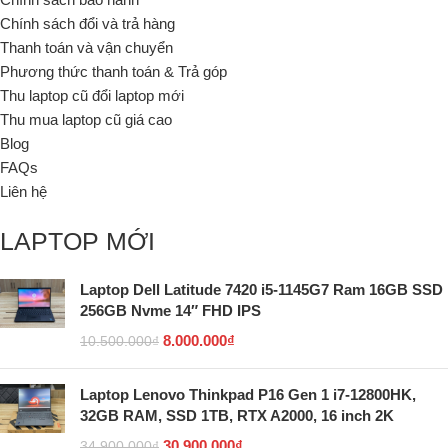
Chính sách đổi và trả hàng
Thanh toán và vận chuyển
Phương thức thanh toán & Trả góp
Thu laptop cũ đổi laptop mới
Thu mua laptop cũ giá cao
Blog
FAQs
Liên hệ
LAPTOP MỚI
Laptop Dell Latitude 7420 i5-1145G7 Ram 16GB SSD
256GB Nvme 14″ FHD IPS
8.000.000
₫
10.500.000
₫
Laptop Lenovo Thinkpad P16 Gen 1 i7-12800HK,
32GB RAM, SSD 1TB, RTX A2000, 16 inch 2K
30.900.000
₫
34.900.000
₫