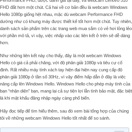
Performance FHD, được đánh giá tại đây, và webcam Lenovo 510
FHD đắt hơn một chút. Cả hai về cơ bản đều là webcam Windows
Hello 1080p giống hệt nhau, mặc dù webcam Performance FHD
dường như có khung máy được thiết kế tốt hơn một chút. Tuy nhiên,
danh sách sản phẩm trên các trang web mua sắm có vẻ hơi lỏng lẻo
với phần mô tả, vì vậy, việc nhấp vào các liên kết ở trên sẽ dễ dàng
hơn.
Như những liên kết này cho thấy, đây là một webcam Windows
Hello có giá cả phải chăng, với độ phân giải 1080p và tiêu cự cố
định. Rất nhiều máy tính xách tay hiện đại hiện nay cung cấp độ
phân giải 1080p ở tần số 30Hz, vì vậy điểm hấp dẫn ở đây là việc
nâng cấp lên Windows Hello. Windows Hello cho phép máy tính của
bạn “nhận diện” bạn, mang lại cả sự tiện lợi lẫn tính bảo mật, đặc biệt
là khi mật khẩu đăng nhập ngày càng phổ biến.
Hãy đọc tiếp để tìm hiểu thêm, sau đó xem bài tổng hợp của chúng
tôi về những webcam Windows Hello tốt nhất để so sánh.