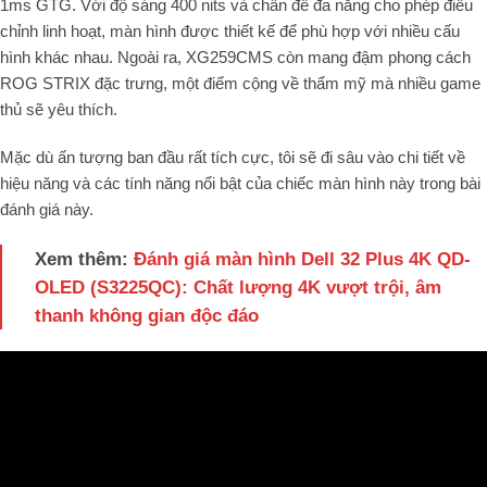
1ms GTG. Với độ sáng 400 nits và chân đế đa năng cho phép điều
chỉnh linh hoạt, màn hình được thiết kế để phù hợp với nhiều cấu
hình khác nhau. Ngoài ra, XG259CMS còn mang đậm phong cách
ROG STRIX đặc trưng, một điểm cộng về thẩm mỹ mà nhiều game
thủ sẽ yêu thích.
Mặc dù ấn tượng ban đầu rất tích cực, tôi sẽ đi sâu vào chi tiết về
hiệu năng và các tính năng nổi bật của chiếc màn hình này trong bài
đánh giá này.
Xem thêm:
Đánh giá màn hình Dell 32 Plus 4K QD-
OLED (S3225QC): Chất lượng 4K vượt trội, âm
thanh không gian độc đáo