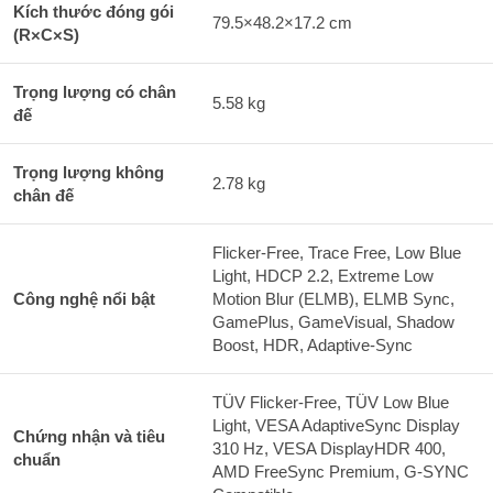
Kích thước đóng gói
79.5×48.2×17.2 cm
(R×C×S)
Trọng lượng có chân
5.58 kg
đế
Trọng lượng không
2.78 kg
chân đế
Flicker-Free, Trace Free, Low Blue
Light, HDCP 2.2, Extreme Low
Công nghệ nổi bật
Motion Blur (ELMB), ELMB Sync,
GamePlus, GameVisual, Shadow
Boost, HDR, Adaptive-Sync
TÜV Flicker-Free, TÜV Low Blue
Light, VESA AdaptiveSync Display
Chứng nhận và tiêu
310 Hz, VESA DisplayHDR 400,
chuẩn
AMD FreeSync Premium, G-SYNC