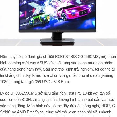
Hôm nay, tôi sẽ đánh giá chi tiết ROG STRIX XG259CMS, một màn
hình gaming mới của ASUS vừa bổ sung vào danh mục sản phẩm
của hãng trong năm nay. Sau một thời gian trải nghiệm, tôi có thể tự
tin khẳng định đây là một lựa chọn vững chắc cho nhu cầu gaming
1080p trong tầm giá 359 USD / 343 Euro.
Lý do ư? XG259CMS sở hữu tấm nền Fast IPS 10-bit với tần số
quét lên đến 310Hz, mang lại chất lượng hình ảnh xuất sắc và màu
sắc sống động. Màn hình này hỗ trợ đầy đủ các công nghệ HDR, G-
SYNC và AMD FreeSync, cùng với thời gian phản hồi siêu nhanh