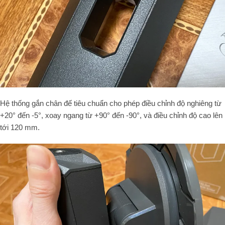
Hệ thống gắn chân đế tiêu chuẩn cho phép điều chỉnh độ nghiêng từ
+20° đến -5°, xoay ngang từ +90° đến -90°, và điều chỉnh độ cao lên
tới 120 mm.