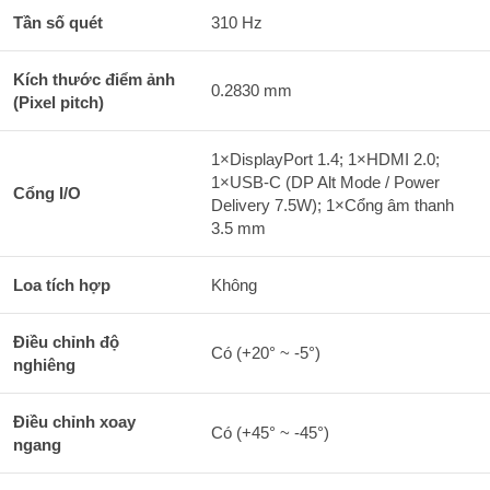
Tần số quét
310 Hz
Kích thước điểm ảnh
0.2830 mm
(Pixel pitch)
1×DisplayPort 1.4; 1×HDMI 2.0;
1×USB-C (DP Alt Mode / Power
Cổng I/O
Delivery 7.5W); 1×Cổng âm thanh
3.5 mm
Loa tích hợp
Không
Điều chỉnh độ
Có (+20° ~ -5°)
nghiêng
Điều chỉnh xoay
Có (+45° ~ -45°)
ngang