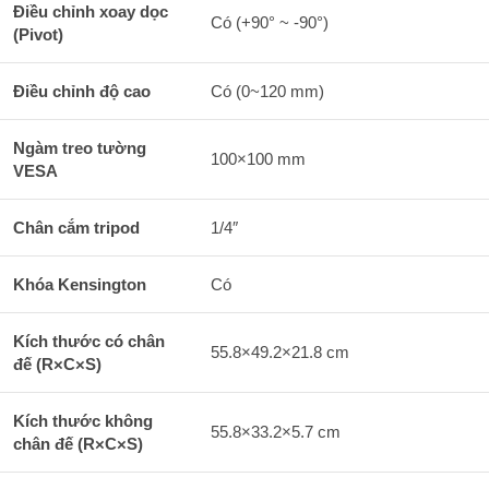
Điều chỉnh xoay dọc
Có (+90° ~ -90°)
(Pivot)
Điều chỉnh độ cao
Có (0~120 mm)
Ngàm treo tường
100×100 mm
VESA
Chân cắm tripod
1/4″
Khóa Kensington
Có
Kích thước có chân
55.8×49.2×21.8 cm
đế (R×C×S)
Kích thước không
55.8×33.2×5.7 cm
chân đế (R×C×S)