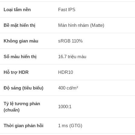
Loại tấm nền
Fast IPS
Bề mặt hiển thị
Màn hình nhám (Matte)
Không gian màu
sRGB 110%
Số màu hiển thị
16.7 triệu màu
Hỗ trợ HDR
HDR10
Độ sáng (tiêu biểu)
400 cd/m²
Tỷ lệ tương phản
1000:1
(chuẩn)
Thời gian phản hồi
1 ms (GTG)