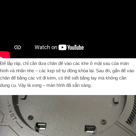
Để lắp ráp, chỉ cần đưa chân đế vào các khe ở mặt sau của màn
hình và nhấn nhẹ – các kẹp sẽ tự động khóa lại. Sau đó, gắn đế vào
chân đế bằng các vít đi kèm, có thể siết bằng tay mà không cần
dụng cụ. Vậy là xong – màn hình đã sẵn sàng.