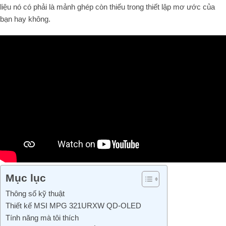
liệu nó có phải là mảnh ghép còn thiếu trong thiết lập mơ ước của
bạn hay không.
Mục lục
Thông số kỹ thuật
Thiết kế MSI MPG 321URXW QD-OLED
Tính năng mà tôi thích