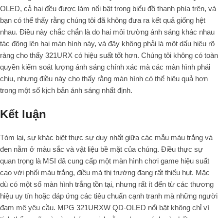
OLED, cả hai đều được làm nổi bật trong biểu đồ thanh phía trên, và
bạn có thể thấy rằng chúng tôi đã không đưa ra kết quả giống hệt
nhau. Điều này chắc chắn là do hai môi trường ánh sáng khác nhau
tác động lên hai màn hình này, và đây không phải là một dấu hiệu rõ
ràng cho thấy 321URX có hiệu suất tốt hơn. Chúng tôi không có toàn
quyền kiểm soát lượng ánh sáng chính xác mà các màn hình phải
chịu, nhưng điều này cho thấy rằng màn hình có thể hiệu quả hơn
trong một số kịch bản ánh sáng nhất định.
Kết luận
Tóm lại, sự khác biệt thực sự duy nhất giữa các mẫu màu trắng và
đen nằm ở màu sắc và vật liệu bề mặt của chúng. Điều thực sự
quan trọng là MSI đã cung cấp một màn hình chơi game hiệu suất
cao với phối màu trắng, điều mà thị trường đang rất thiếu hụt. Mặc
dù có một số màn hình trắng tồn tại, nhưng rất ít đến từ các thương
hiệu uy tín hoặc đáp ứng các tiêu chuẩn cạnh tranh mà những người
đam mê yêu cầu. MPG 321URXW QD-OLED nổi bật không chỉ vì