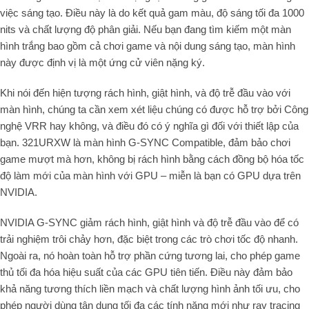
việc sáng tạo. Điều này là do kết quả gam màu, độ sáng tối đa 1000
nits và chất lượng độ phân giải. Nếu bạn đang tìm kiếm một màn
hình trắng bao gồm cả chơi game và nội dung sáng tạo, màn hình
này được định vị là một ứng cử viên nặng ký.
Khi nói đến hiện tượng rách hình, giật hình, và độ trễ đầu vào với
màn hình, chúng ta cần xem xét liệu chúng có được hỗ trợ bởi Công
nghệ VRR hay không, và điều đó có ý nghĩa gì đối với thiết lập của
bạn. 321URXW là màn hình G-SYNC Compatible, đảm bảo chơi
game mượt mà hơn, không bị rách hình bằng cách đồng bộ hóa tốc
độ làm mới của màn hình với GPU – miễn là bạn có GPU dựa trên
NVIDIA.
NVIDIA G-SYNC giảm rách hình, giật hình và độ trễ đầu vào để có
trải nghiệm trôi chảy hơn, đặc biệt trong các trò chơi tốc độ nhanh.
Ngoài ra, nó hoàn toàn hỗ trợ phần cứng tương lai, cho phép game
thủ tối đa hóa hiệu suất của các GPU tiên tiến. Điều này đảm bảo
khả năng tương thích liền mạch và chất lượng hình ảnh tối ưu, cho
phép người dùng tận dụng tối đa các tính năng mới như ray tracing