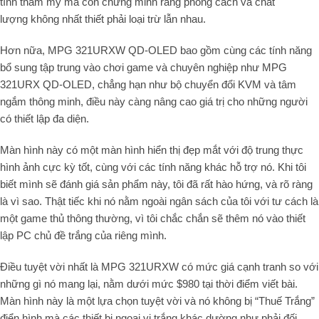
tính thẩm mỹ mà còn chứng minh rằng phong cách và chất
lượng không nhất thiết phải loại trừ lẫn nhau.
Hơn nữa,
MPG 321URXW QD-OLED
bao gồm cùng các tính năng
bổ sung tập trung vào chơi game và chuyên nghiệp như
MPG
321URX QD-OLED
, chẳng hạn như bộ chuyển đổi
KVM
và
tâm
ngắm thông minh, điều này càng nâng cao giá trị cho những người
có thiết lập đa diện
.
Màn hình này có một màn hình hiển thị đẹp mắt với độ trung thực
hình ảnh cực kỳ tốt, cùng với các tính năng khác hỗ trợ nó. Khi tôi
biết mình sẽ đánh giá sản phẩm này, tôi đã rất hào hứng, và rõ ràng
là vì sao. Thật tiếc khi nó nằm ngoài ngân sách của tôi với tư cách là
một game thủ thông thường, vì tôi chắc chắn sẽ thêm nó vào thiết
lập PC chủ đề trắng của riêng mình.
Điều tuyệt vời nhất là MPG 321URXW có mức giá cạnh tranh so với
những gì nó mang lại, nằm dưới mức $980 tại thời điểm viết bài.
Màn hình này là một lựa chọn tuyệt vời và nó không bị “Thuế Trắng”
điển hình mà các thiết bị ngoại vi trắng khác dường như phải đối