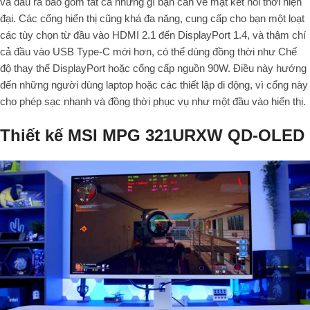
và đầu ra
bao gồm tất cả những gì bạn cần về mặt kết nối thời hiện
đại.
Các cổng hiển thị cũng khá đa năng, cung cấp cho bạn một loạt
các tùy chọn từ đầu vào HDMI 2.1 đến DisplayPort 1.4, và thậm chí
cả đầu vào USB Type-C mới hơn, có thể dùng đồng thời như Chế
độ thay thế DisplayPort hoặc cổng cấp nguồn 90W. Điều này hướng
đến những người dùng laptop hoặc các thiết lập di động, vì cổng này
cho phép sạc nhanh và đồng thời phục vụ như một đầu vào hiển thị.
Thiết kế MSI MPG 321URXW QD-OLED