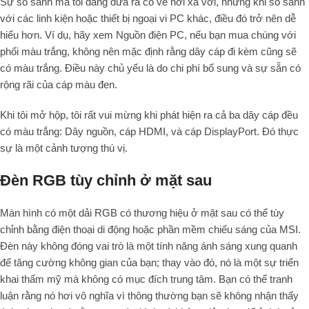
Sự so sánh mà tôi đang đưa ra có vẻ hơi xa vời, nhưng khi so sánh
với các linh kiện hoặc thiết bị ngoại vi PC khác, điều đó trở nên dễ
hiểu hơn. Ví dụ, hãy xem Nguồn điện PC, nếu bạn mua chúng với
phối màu trắng, không nên mặc định rằng dây cáp đi kèm cũng sẽ
có màu trắng. Điều này chủ yếu là do chi phí bổ sung và sự sẵn có
rộng rãi của cáp màu đen.
Khi tôi mở hộp, tôi rất vui mừng khi phát hiện ra cả ba dây cáp đều
có màu trắng: Dây nguồn, cáp HDMI, và cáp DisplayPort. Đó thực
sự là một cảnh tượng thú vị.
Đèn RGB tùy chỉnh ở mặt sau
Màn hình có một dải RGB có thương hiệu ở mặt sau có thể tùy
chỉnh bằng điện thoại di động hoặc phần mềm chiếu sáng của MSI.
Đèn này không đóng vai trò là một tính năng ánh sáng xung quanh
để tăng cường không gian của bạn; thay vào đó, nó là một sự triển
khai thẩm mỹ mà không có mục đích trung tâm. Bạn có thể tranh
luận rằng nó hơi vô nghĩa vì thông thường bạn sẽ không nhận thấy