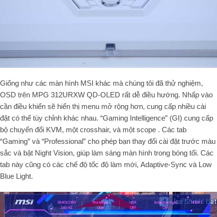
Giống như các màn hình MSI khác mà chúng tôi đã thử nghiệm,
OSD
trên
MPG 312URXW QD-OLED
rất
dễ điều hướng
.
Nhấp vào
cần điều khiển sẽ hiển thị menu mở rộng hơn,
cung cấp nhiều cài
đặt có thể tùy chỉnh khác nhau.
“Gaming Intelligence” (
GI
) cung cấp
bộ chuyển đổi
KVM
,
một
crosshair, và một scope . Các tab
“Gaming” và “Professional” cho phép bạn thay đổi cài đặt trước màu
sắc và bật Night Vision, giúp làm sáng màn hình trong bóng tối. Các
tab này cũng có các chế độ tốc độ làm mới, Adaptive-Sync và Low
Blue Light.