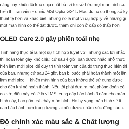
năng này khiến tôi khó chịu nhất bởi vì tôi sở hữu một màn hình có
hiển thị tràn viền – chiếc MSI Optix G241. Mặc dù nó có thông số kỹ
thuật tệ hơn và khác biệt, nhưng nó là một ví dụ hợp lý về những gì
một màn hình có thể đạt được, thậm chí còn ở cấp độ thấp hơn.
OLED Care 2.0 gây phiền toái nhẹ
Tính năng thực tế là một sự tích hợp tuyệt vời, nhưng các lời nhắc
thì hoàn toàn gây khó chịu; cứ sau 4 giờ, bạn được nhắc nhở thực
hiện làm mới pixel để duy trì tính toàn vẹn của độ trung thực hiển thị
của bạn, nhưng cứ sau 24 giờ, bạn bị buộc phải hoàn thành một lần
làm mới pixel – khiến màn hình của bạn không thể sử dụng được
cho đến khi nó hoàn thành.
Nếu tôi phải đưa ra một phỏng đoán có
cơ sở, điều này có lẽ là vì MSI cung cấp
bảo hành 3 năm
cho màn
hình này, bao gồm cả
cháy màn hình
.
Họ hy vọng màn hình sẽ ít
cần bảo hành hơn trong tương lai nếu được chăm sóc đúng cách.
Độ chính xác màu sắc & Chất lượng