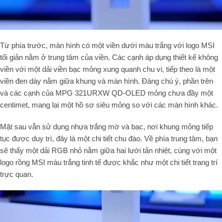
Từ phía trước,
màn hình có một
viền dưới màu trắng
với logo
MSI
tối giản
nằm ở trung tâm của viền.
Các cạnh áp dụng
thiết kế không
viền
với một dải
viền bạc mỏng
xung quanh chu vi,
tiếp theo là một
viền đen dày
nằm giữa khung và màn hình.
Đáng chú ý,
phần trên
và các cạnh của
MPG 321URXW QD-OLED mỏng chưa đầy một
centimet, mang lại một hồ sơ siêu mỏng so với các màn hình khác.
Mặt sau vẫn sử dụng nhựa trắng mờ và bạc, nơi khung mỏng tiếp
tục được duy trì, đây là một chi tiết chu đáo. Về phía trung tâm, bạn
sẽ thấy một dải RGB nhỏ nằm giữa hai lưới tản nhiệt, cùng với một
logo rồng MSI màu trắng tinh tế được khắc như một chi tiết trang trí
trực quan.