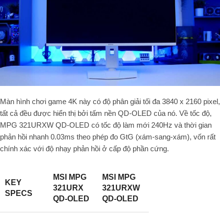
Màn hình chơi game 4K này có độ phân giải tối đa 3840 x 2160 pixel,
tất cả đều được hiển thị bởi tấm nền QD-OLED của nó. Về tốc độ,
MPG 321URXW QD-OLED có tốc độ làm mới 240Hz và thời gian
phản hồi nhanh 0.03ms theo phép đo GtG (xám-sang-xám), vốn rất
chính xác với độ nhạy phản hồi ở cấp độ phần cứng.
MSI MPG
MSI MPG
KEY
321URX
321URXW
SPECS
QD-OLED
QD-OLED