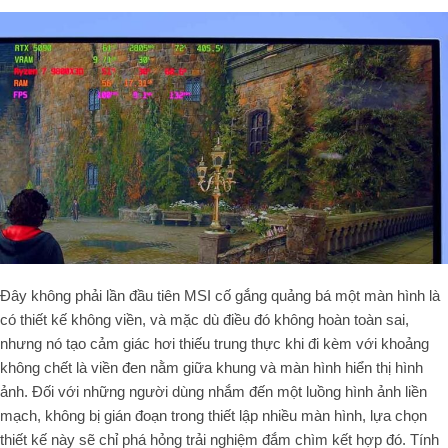
Đây không phải lần đầu tiên MSI cố gắng quảng bá một màn hình là
có thiết kế không viền, và mặc dù điều đó không hoàn toàn sai,
nhưng nó tạo cảm giác hơi thiếu trung thực khi đi kèm với khoảng
không chết là viền đen nằm giữa khung và màn hình hiển thị hình
ảnh. Đối với những người dùng nhắm đến một luồng hình ảnh liền
mạch, không bị gián đoạn trong thiết lập nhiều màn hình, lựa chọn
thiết kế này sẽ chỉ phá hỏng trải nghiệm đắm chìm kết hợp đó. Tính