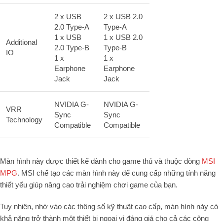
2 x USB
2 x USB 2.0
2.0 Type-A
Type-A
1 x USB
1 x USB 2.0
Additional
2.0 Type-B
Type-B
IO
1 x
1 x
Earphone
Earphone
Jack
Jack
NVIDIA G-
NVIDIA G-
VRR
Sync
Sync
Technology
Compatible
Compatible
Màn hình này được thiết kế dành cho game thủ và thuộc dòng
MSI
MPG
. MSI chế tạo các màn hình này để cung cấp những tính năng
thiết yếu giúp nâng cao trải nghiệm chơi game của bạn.
Tuy nhiên, nhờ vào các thông số kỹ thuật cao cấp, màn hình này có
khả năng trở thành một thiết bị ngoại vi đáng giá cho cả các công