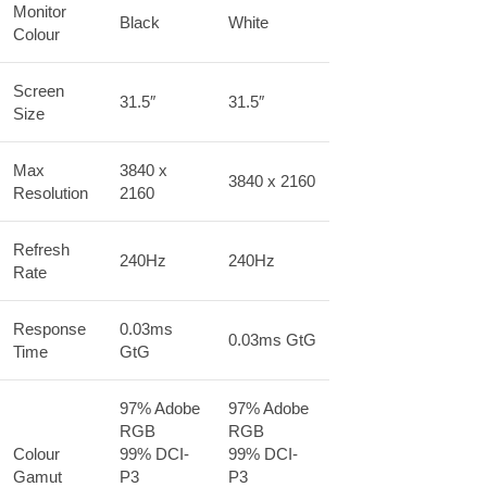
Monitor
Black
White
Colour
Screen
31.5″
31.5″
Size
Max
3840 x
3840 x 2160
Resolution
2160
Refresh
240Hz
240Hz
Rate
Response
0.03ms
0.03ms GtG
Time
GtG
97% Adobe
97% Adobe
RGB
RGB
Colour
99% DCI-
99% DCI-
Gamut
P3
P3