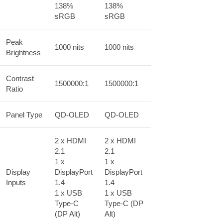
138%
138%
sRGB
sRGB
Peak
1000 nits
1000 nits
Brightness
Contrast
1500000:1
1500000:1
Ratio
Panel Type
QD-OLED
QD-OLED
2 x HDMI
2 x HDMI
2.1
2.1
1 x
1 x
Display
DisplayPort
DisplayPort
Inputs
1.4
1.4
1 x USB
1 x USB
Type-C
Type-C (DP
(DP Alt)
Alt)