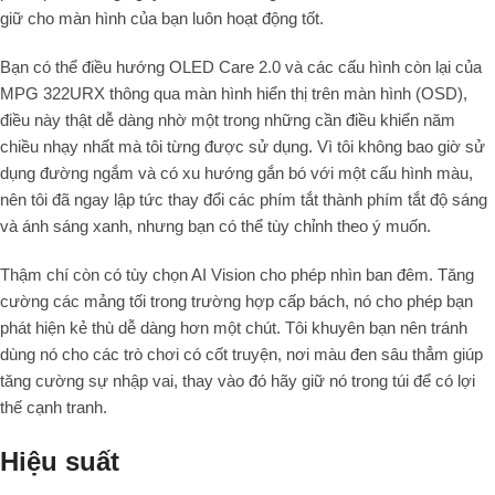
giữ cho màn hình của bạn luôn hoạt động tốt.
Bạn có thể điều hướng OLED Care 2.0 và các cấu hình còn lại của
MPG 322URX thông qua màn hình hiển thị trên màn hình (OSD),
điều này thật dễ dàng nhờ một trong những cần điều khiển năm
chiều nhạy nhất mà tôi từng được sử dụng. Vì tôi không bao giờ sử
dụng đường ngắm và có xu hướng gắn bó với một cấu hình màu,
nên tôi đã ngay lập tức thay đổi các phím tắt thành phím tắt độ sáng
và ánh sáng xanh, nhưng bạn có thể tùy chỉnh theo ý muốn.
Thậm chí còn có tùy chọn AI Vision cho phép nhìn ban đêm. Tăng
cường các mảng tối trong trường hợp cấp bách, nó cho phép bạn
phát hiện kẻ thù dễ dàng hơn một chút. Tôi khuyên bạn nên tránh
dùng nó cho các trò chơi có cốt truyện, nơi màu đen sâu thẳm giúp
tăng cường sự nhập vai, thay vào đó hãy giữ nó trong túi để có lợi
thế cạnh tranh.
Hiệu suất