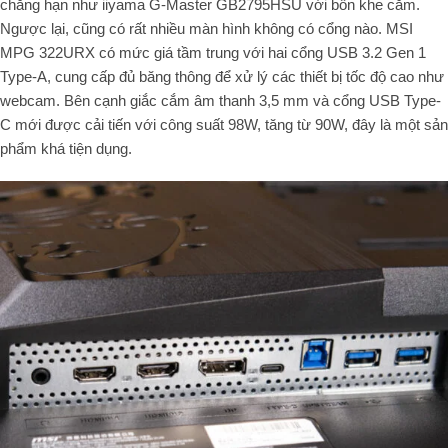
chẳng hạn như iiyama G-Master GB2795HSU với bốn khe cắm.
Ngược lại, cũng có rất nhiều màn hình không có cổng nào. MSI
MPG 322URX có mức giá tầm trung với hai cổng USB 3.2 Gen 1
Type-A, cung cấp đủ băng thông để xử lý các thiết bị tốc độ cao như
webcam. Bên cạnh giắc cắm âm thanh 3,5 mm và cổng USB Type-
C mới được cải tiến với công suất 98W, tăng từ 90W, đây là một sản
phẩm khá tiện dụng.