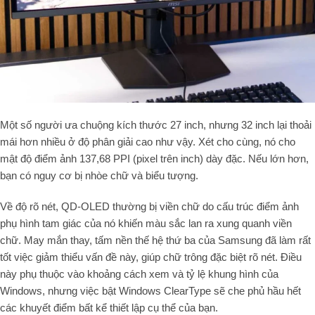
Một số người ưa chuộng kích thước 27 inch, nhưng 32 inch lại thoải
mái hơn nhiều ở độ phân giải cao như vậy. Xét cho cùng, nó cho
mật độ điểm ảnh 137,68 PPI (pixel trên inch) dày đặc. Nếu lớn hơn,
bạn có nguy cơ bị nhòe chữ và biểu tượng.
Về độ rõ nét, QD-OLED thường bị viền chữ do cấu trúc điểm ảnh
phụ hình tam giác của nó khiến màu sắc lan ra xung quanh viền
chữ. May mắn thay, tấm nền thế hệ thứ ba của Samsung đã làm rất
tốt việc giảm thiểu vấn đề này, giúp chữ trông đặc biệt rõ nét. Điều
này phụ thuộc vào khoảng cách xem và tỷ lệ khung hình của
Windows, nhưng việc bật Windows ClearType sẽ che phủ hầu hết
các khuyết điểm bất kể thiết lập cụ thể của bạn.