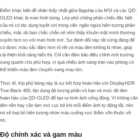
Điểm khác biệt dễ nhận thấy nhất giữa flagship của MSI và các QD-
OLED khác là màn hình bóng. Lớp phủ chống phản chiếu đặc biệt
của nó có tác dụng tuyệt vời trong việc ngăn ngừa hiện tượng phản
chiếu, mặc dù bạn chắc chắn sẽ nhìn thấy khuôn mặt mình thường
xuyên hơn so với màn hình mờ. Sự đánh đổi này rất xứng đáng để
có được màu sắc đậm hơn rõ rệt và màu đen không bị nhòe, giúp
cải thiện khả năng hiển thị. Chỉ cần đảm bảo điều chỉnh môi trường
xung quanh cho phù hợp, vì quá nhiều ánh sáng tràn vào phòng có
thể khiến màu đen chuyển sang màu tím.
Thực tế, lớp phủ bóng này là sự kết hợp hoàn hảo với DisplayHDR
True Black 400, tận dụng độ tương phản vô hạn và mức độ đen
hoàn hảo của QD-OLED để tạo ra hình ảnh sống động. Vì không cần
đèn nền hay cần làm mờ cục bộ khi mỗi điểm ảnh tự động tắt, nên
nó sẽ loại bỏ hiện tượng nhòe màu xuống vực thẳm vốn thuộc về
nó.
Độ chính xác và gam màu