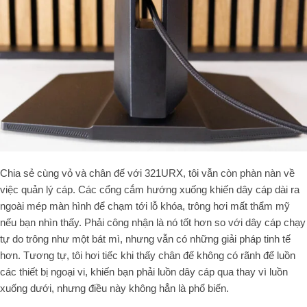
Chia sẻ cùng vỏ và chân đế với 321URX, tôi vẫn còn phàn nàn về
việc quản lý cáp. Các cổng cắm hướng xuống khiến dây cáp dài ra
ngoài mép màn hình để chạm tới lỗ khóa, trông hơi mất thẩm mỹ
nếu bạn nhìn thấy. Phải công nhận là nó tốt hơn so với dây cáp chạy
tự do trông như một bát mì, nhưng vẫn có những giải pháp tinh tế
hơn. Tương tự, tôi hơi tiếc khi thấy chân đế không có rãnh để luồn
các thiết bị ngoại vi, khiến bạn phải luồn dây cáp qua thay vì luồn
xuống dưới, nhưng điều này không hẳn là phổ biến.