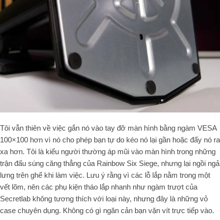
Tôi vẫn thiên về việc gắn nó vào tay đỡ màn hình bằng ngàm VESA
100×100 hơn vì nó cho phép bạn tự do kéo nó lại gần hoặc đẩy nó ra
xa hơn. Tôi là kiểu người thường áp mũi vào màn hình trong những
trận đấu súng căng thẳng của Rainbow Six Siege, nhưng lại ngồi ngả
lưng trên ghế khi làm việc. Lưu ý rằng vì các lỗ lắp nằm trong một
vết lõm, nên các phụ kiện tháo lắp nhanh như ngàm trượt của
Secretlab không tương thích với loại này, nhưng đây là những vỏ
case chuyên dụng. Không có gì ngăn cản bạn vặn vít trực tiếp vào.