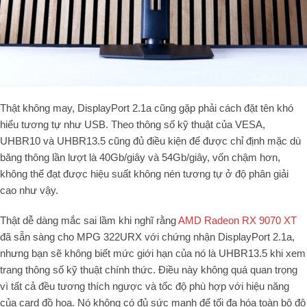
Thật không may, DisplayPort 2.1a cũng gặp phải cách đặt tên khó
hiểu tương tự như USB. Theo thông số kỹ thuật của VESA,
UHBR10 và UHBR13.5 cũng đủ điều kiện để được chỉ định mặc dù
băng thông lần lượt là 40Gb/giây và 54Gb/giây, vốn chậm hơn,
không thể đạt được hiệu suất không nén tương tự ở độ phân giải
cao như vậy.
Thật dễ dàng mắc sai lầm khi nghĩ rằng
AMD Radeon RX 9070 XT
đã sẵn sàng cho MPG 322URX với chứng nhận DisplayPort 2.1a,
nhưng bạn sẽ không biết mức giới hạn của nó là UHBR13.5 khi xem
trang thông số kỹ thuật chính thức. Điều này không quá quan trọng
vì tất cả đều tương thích ngược và tốc độ phù hợp với hiệu năng
của card đồ họa. Nó không có đủ sức mạnh để tối đa hóa toàn bộ độ