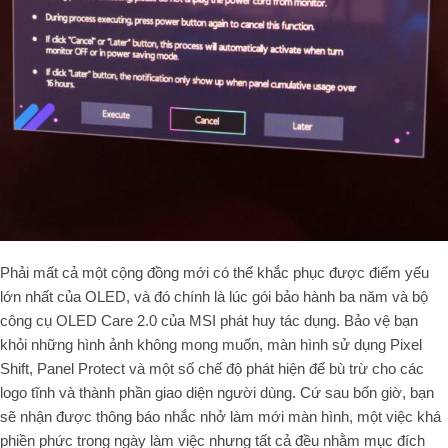
Phải mất cả một cộng đồng mới có thể khắc phục được điểm yếu
lớn nhất của OLED, và đó chính là lúc gói bảo hành ba năm và bộ
công cụ OLED Care 2.0 của MSI phát huy tác dụng. Bảo vệ bạn
khỏi những hình ảnh không mong muốn, màn hình sử dụng Pixel
Shift, Panel Protect và một số chế độ phát hiện để bù trừ cho các
logo tĩnh và thành phần giao diện người dùng. Cứ sau bốn giờ, bạn
sẽ nhận được thông báo nhắc nhở làm mới màn hình, một việc khá
phiền phức trong ngày làm việc nhưng tất cả đều nhằm mục đích