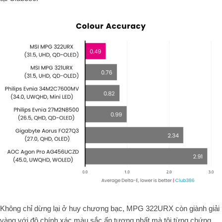
Không chỉ dừng lại ở huy chương bạc, MPG 322URX còn giành giải
vàng với độ chính xác màu sắc ấn tượng nhất mà tôi từng chứng