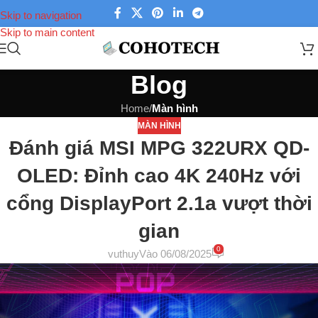
Skip to navigation
Skip to main content
Blog
Home
/
Màn hình
MÀN HÌNH
Đánh giá MSI MPG 322URX QD-
OLED: Đỉnh cao 4K 240Hz với
cổng DisplayPort 2.1a vượt thời
gian
0
vuthuy
Vào 06/08/2025