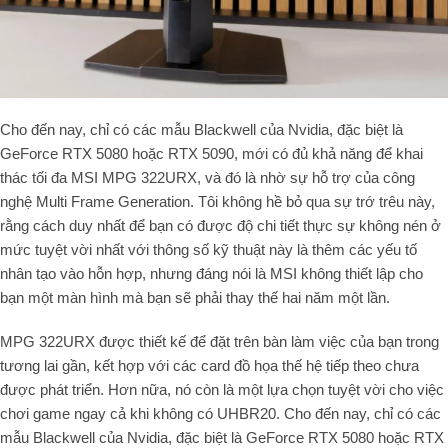
Cho đến nay, chỉ có các mẫu Blackwell của Nvidia, đặc biệt là
GeForce RTX 5080 hoặc RTX 5090, mới có đủ khả năng để khai
thác tối đa MSI MPG 322URX, và đó là nhờ sự hỗ trợ của công
nghệ Multi Frame Generation. Tôi không hề bỏ qua sự trớ trêu này,
rằng cách duy nhất để bạn có được độ chi tiết thực sự không nén ở
mức tuyệt vời nhất với thông số kỹ thuật này là thêm các yếu tố
nhân tạo vào hỗn hợp, nhưng đáng nói là MSI không thiết lập cho
bạn một màn hình mà bạn sẽ phải thay thế hai năm một lần.
MPG 322URX được thiết kế để đặt trên bàn làm việc của bạn trong
tương lai gần, kết hợp với các card đồ họa thế hệ tiếp theo chưa
được phát triển. Hơn nữa, nó còn là một lựa chọn tuyệt vời cho việc
chơi game ngay cả khi không có UHBR20. Cho đến nay, chỉ có các
mẫu Blackwell của Nvidia, đặc biệt là GeForce RTX 5080 hoặc RTX