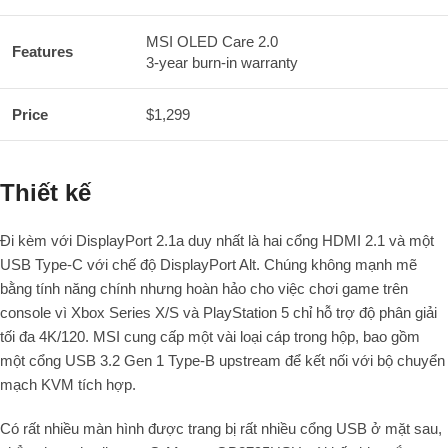
MSI OLED Care 2.0
Features
3-year burn-in warranty
Price
$1,299
Thiết kế
Đi kèm với DisplayPort 2.1a duy nhất là hai cổng HDMI 2.1 và một
USB Type-C với chế độ DisplayPort Alt. Chúng không mạnh mẽ
bằng tính năng chính nhưng hoàn hảo cho việc chơi game trên
console vì Xbox Series X/S và PlayStation 5 chỉ hỗ trợ độ phân giải
tối đa 4K/120. MSI cung cấp một vài loại cáp trong hộp, bao gồm
một cổng USB 3.2 Gen 1 Type-B upstream để kết nối với bộ chuyển
mạch KVM tích hợp.
Có rất nhiều màn hình được trang bị rất nhiều cổng USB ở mặt sau,