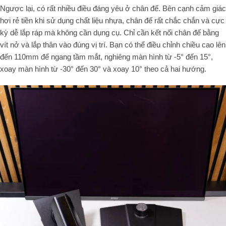
Ngược lại, có rất nhiều điều đáng yêu ở chân đế. Bên cạnh cảm giác
hơi rẻ tiền khi sử dụng chất liệu nhựa, chân đế rất chắc chắn và cực
kỳ dễ lắp ráp mà không cần dụng cụ. Chỉ cần kết nối chân đế bằng
vít nở và lắp thân vào đúng vị trí. Bạn có thể điều chỉnh chiều cao lên
đến 110mm để ngang tầm mắt, nghiêng màn hình từ -5° đến 15°,
xoay màn hình từ -30° đến 30° và xoay 10° theo cả hai hướng.