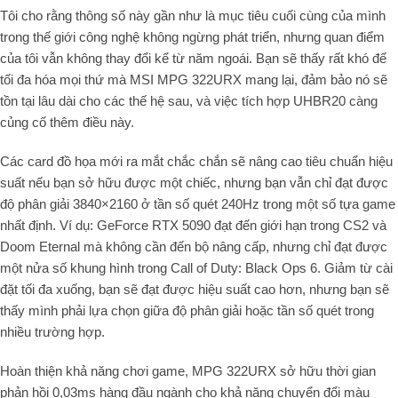
Tôi cho rằng thông số này gần như là mục tiêu cuối cùng của mình
trong thế giới công nghệ không ngừng phát triển, nhưng quan điểm
của tôi vẫn không thay đổi kể từ năm ngoái. Bạn sẽ thấy rất khó để
tối đa hóa mọi thứ mà MSI MPG 322URX mang lại, đảm bảo nó sẽ
tồn tại lâu dài cho các thế hệ sau, và việc tích hợp UHBR20 càng
củng cố thêm điều này.
Các card đồ họa mới ra mắt chắc chắn sẽ nâng cao tiêu chuẩn hiệu
suất nếu bạn sở hữu được một chiếc, nhưng bạn vẫn chỉ đạt được
độ phân giải 3840×2160 ở tần số quét 240Hz trong một số tựa game
nhất định. Ví dụ: GeForce RTX 5090 đạt đến giới hạn trong CS2 và
Doom Eternal mà không cần đến bộ nâng cấp, nhưng chỉ đạt được
một nửa số khung hình trong Call of Duty: Black Ops 6. Giảm từ cài
đặt tối đa xuống, bạn sẽ đạt được hiệu suất cao hơn, nhưng bạn sẽ
thấy mình phải lựa chọn giữa độ phân giải hoặc tần số quét trong
nhiều trường hợp.
Hoàn thiện khả năng chơi game, MPG 322URX sở hữu thời gian
phản hồi 0,03ms hàng đầu ngành cho khả năng chuyển đổi màu