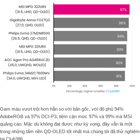
Gam màu vượt trội hơn hẳn so với bản gốc, với độ phủ 94%
AdobeRGB và 97% DCI-P3, tiệm cận mức 97% và 99% mà MSI
quảng cáo. Mặc dù không đạt được như kỳ vọng, đây vẫn là một
trong những tấm nền QD-OLED tốt nhất mà chúng tôi đã thử nghiệm
tại Club386.