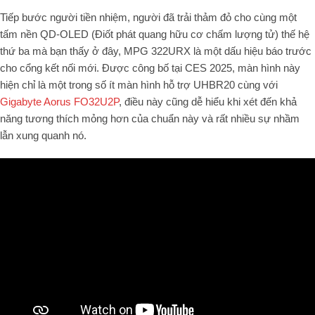
Tiếp bước người tiền nhiệm, người đã trải thảm đỏ cho cùng một
tấm nền QD-OLED (Điốt phát quang hữu cơ chấm lượng tử) thế hệ
thứ ba mà bạn thấy ở đây, MPG 322URX là một dấu hiệu báo trước
cho cổng kết nối mới. Được công bố tại CES 2025, màn hình này
hiện chỉ là một trong số ít màn hình hỗ trợ UHBR20 cùng với
Gigabyte Aorus FO32U2P
, điều này cũng dễ hiểu khi xét đến khả
năng tương thích mỏng hơn của chuẩn này và rất nhiều sự nhầm
lẫn xung quanh nó.