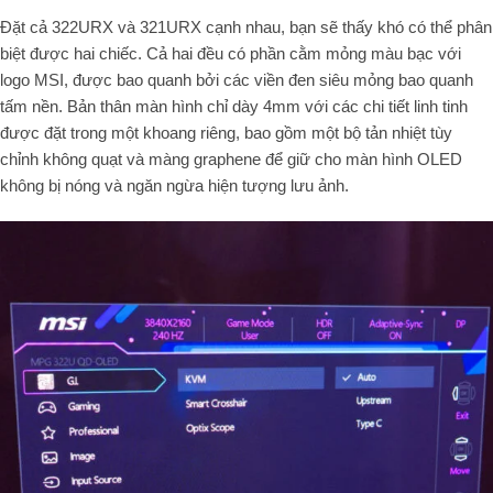
Đặt cả 322URX và 321URX cạnh nhau, bạn sẽ thấy khó có thể phân
biệt được hai chiếc. Cả hai đều có phần cằm mỏng màu bạc với
logo MSI, được bao quanh bởi các viền đen siêu mỏng bao quanh
tấm nền. Bản thân màn hình chỉ dày 4mm với các chi tiết linh tinh
được đặt trong một khoang riêng, bao gồm một bộ tản nhiệt tùy
chỉnh không quạt và màng graphene để giữ cho màn hình OLED
không bị nóng và ngăn ngừa hiện tượng lưu ảnh.