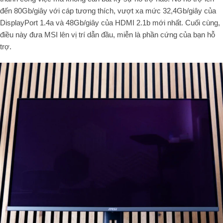
đến 80Gb/giây với cáp tương thích, vượt xa mức 32,4Gb/giây của
DisplayPort 1.4a và 48Gb/giây của HDMI 2.1b mới nhất. Cuối cùng,
điều này đưa MSI lên vị trí dẫn đầu, miễn là phần cứng của bạn hỗ
trợ.