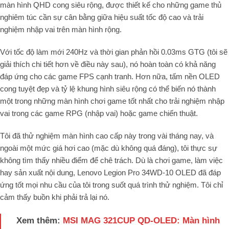
màn hình
QHD cong siêu rộng
, được thiết kế cho những game thủ
nghiêm túc cần sự cân bằng giữa hiệu suất tốc độ cao và trải
nghiệm nhập vai trên màn hình rộng.
Với
tốc độ làm mới 240Hz
và
thời gian phản hồi 0.03ms GTG
(tôi sẽ
giải thích chi tiết hơn về điều này sau), nó hoàn toàn có khả năng
đáp ứng cho các game FPS cạnh tranh.
Hơn nữa, tấm nền OLED
cong tuyệt đẹp và tỷ lệ khung hình siêu rộng có thể biến nó thành
một trong những màn hình chơi game tốt nhất cho trải nghiệm nhập
vai trong các game RPG (nhập vai) hoặc game chiến thuật.
Tôi đã thử nghiệm màn hình cao cấp này trong vài tháng nay, và
ngoài một mức giá hơi cao (mặc dù không quá đáng), tôi thực sự
không tìm thấy nhiều điểm để chê trách. Dù là chơi game, làm việc
hay sản xuất nội dung, Lenovo Legion Pro 34WD-10 OLED đã đáp
ứng tốt mọi nhu cầu của tôi trong suốt quá trình thử nghiệm. Tôi chỉ
cảm thấy buồn khi phải trả lại nó.
Xem thêm:
MSI MAG 321CUP QD-OLED: Màn hình