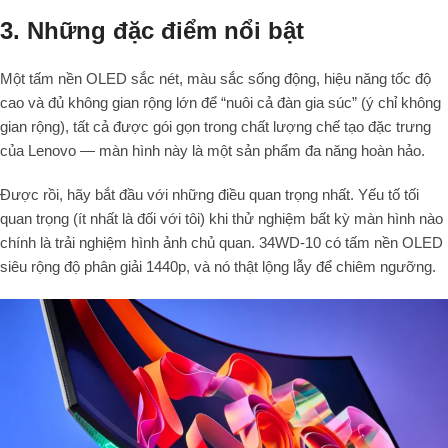
3. Những đặc điểm nổi bật
Một tấm nền OLED sắc nét, màu sắc sống động, hiệu năng tốc độ
cao và đủ không gian rộng lớn để “nuôi cả đàn gia súc” (ý chỉ không
gian rộng), tất cả được gói gọn trong chất lượng chế tạo đặc trưng
của Lenovo — màn hình này là một sản phẩm đa năng hoàn hảo.
Được rồi, hãy bắt đầu với những điều quan trọng nhất. Yếu tố tối
quan trọng (ít nhất là đối với tôi) khi thử nghiệm bất kỳ màn hình nào
chính là trải nghiệm hình ảnh chủ quan. 34WD-10 có tấm nền OLED
siêu rộng độ phân giải 1440p, và nó thật lộng lẫy để chiêm ngưỡng.