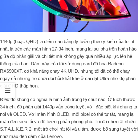
1440p (hoặc QHD) là điểm cân bằng lý tưởng theo ý kiến của tôi, ít
nhất là trên các màn hình 27-34 inch, mang lại sự pha trộn hoàn hảo
giữa độ phân giải và chi tiết mà không gây quá nhiều áp lực lên hệ
thống của bạn. Dàn máy của tôi sử dụng card đồ họa Radeon
RX6900XT, có khả năng chạy 4K UHD, nhưng tôi đã có thể chạy
ngay cả những trò chơi đòi hỏi khắt khe ở cài đặt Ultra nhờ độ phân
giải QHD thấp hơn.
Điều đó không có nghĩa là hình ảnh trông tệ chút nào. Ở kích thước
34 inch, độ phân giải 1440p vẫn trông tuyệt vời, đặc biệt khi chúng ta
nói về OLED. Với màn hình OLED, mỗi pixel có thể tự tắt, mang lại
màu đen siêu tối và độ tương phản phong phú. Tôi đã chơi rất nhiều
S.T.A.L.K.E.R 2, một trò chơi rất tối và u ám, được bổ sung tuyệt vời
nhờ màu đen đậm của Lenovo.