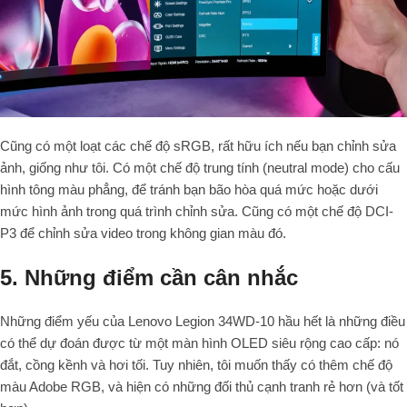
Cũng có một loạt các chế độ sRGB, rất hữu ích nếu bạn chỉnh sửa
ảnh, giống như tôi. Có một chế độ trung tính (neutral mode) cho cấu
hình tông màu phẳng, để tránh bạn bão hòa quá mức hoặc dưới
mức hình ảnh trong quá trình chỉnh sửa. Cũng có một chế độ DCI-
P3 để chỉnh sửa video trong không gian màu đó.
5. Những điểm cần cân nhắc
Những điểm yếu của Lenovo Legion 34WD-10 hầu hết là những điều
có thể dự đoán được từ một màn hình OLED siêu rộng cao cấp: nó
đắt, cồng kềnh và hơi tối. Tuy nhiên, tôi muốn thấy có thêm chế độ
màu Adobe RGB, và hiện có những đối thủ cạnh tranh rẻ hơn (và tốt