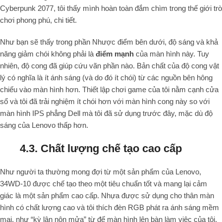
Cyberpunk 2077, tôi thấy mình hoàn toàn đắm chìm trong thế giới trò
chơi phong phú, chi tiết.
Như bạn sẽ thấy trong phần Nhược điểm bên dưới, độ sáng và khả
năng giảm chói không phải là
điểm mạnh
của màn hình này. Tuy
nhiên, độ cong đã giúp cứu vãn phần nào. Bản chất của độ cong vật
lý có nghĩa là ít ánh sáng (và do đó ít chói) từ các nguồn bên hông
chiếu vào màn hình hơn. Thiết lập chơi game của tôi nằm cạnh cửa
sổ và tôi đã trải nghiệm ít chói hơn với màn hình cong này so với
màn hình IPS phẳng Dell mà tôi đã sử dụng trước đây, mặc dù độ
sáng của Lenovo thấp hơn.
4.3. Chất lượng chế tạo cao cấp
Như người ta thường mong đợi từ một sản phẩm của Lenovo,
34WD-10 được chế tạo theo một tiêu chuẩn tốt và mang lại cảm
giác là một sản phẩm cao cấp. Nhựa được sử dụng cho thân màn
hình có chất lượng cao và tôi thích đèn RGB phát ra ánh sáng mềm
mại, như “kỳ lân nôn mửa” từ đế màn hình lên bàn làm việc của tôi.