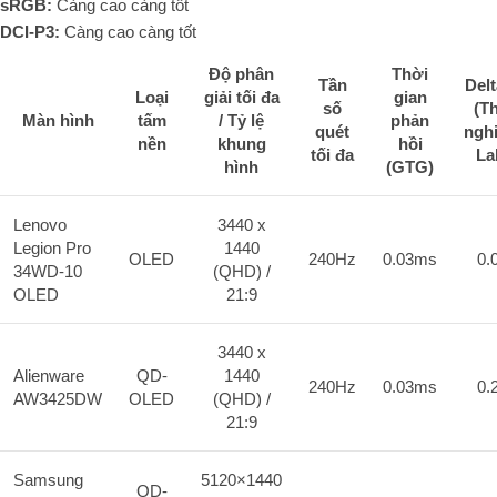
sRGB:
Càng cao càng tốt
DCI-P3:
Càng cao càng tốt
Độ phân
Thời
Tần
Delt
Loại
giải tối đa
gian
số
(T
Màn hình
tấm
/ Tỷ lệ
phản
quét
ngh
nền
khung
hồi
tối đa
La
hình
(GTG)
Lenovo
3440 x
Legion Pro
1440
OLED
240Hz
0.03ms
0.
34WD-10
(QHD) /
OLED
21:9
3440 x
Alienware
QD-
1440
240Hz
0.03ms
0.
AW3425DW
OLED
(QHD) /
21:9
Samsung
5120×1440
QD-