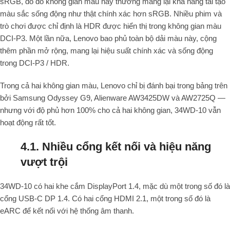
sRGB, do đó không gian màu này thường mang lại khả năng tái tạo
màu sắc sống động như thật chính xác hơn sRGB. Nhiều phim và
trò chơi được chỉ định là HDR được hiển thị trong không gian màu
DCI-P3. Một lần nữa, Lenovo bao phủ toàn bộ dải màu này, cộng
thêm phần mở rộng, mang lại hiệu suất chính xác và sống động
trong DCI-P3 / HDR.
Trong cả hai không gian màu, Lenovo chỉ bị đánh bại trong bảng trên
bởi Samsung Odyssey G9, Alienware AW3425DW và AW2725Q —
nhưng với độ phủ hơn 100% cho cả hai không gian, 34WD-10 vẫn
hoạt động rất tốt.
4.1. Nhiều cổng kết nối và hiệu năng
vượt trội
34WD-10 có hai khe cắm DisplayPort 1.4, mặc dù một trong số đó là
cổng USB-C DP 1.4. Có hai cổng HDMI 2.1, một trong số đó là
eARC để kết nối với hệ thống âm thanh.