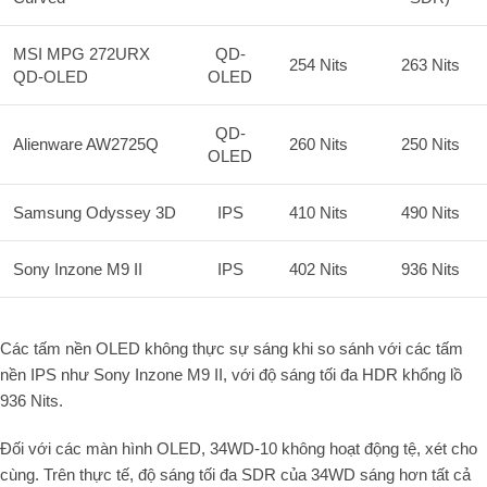
MSI MPG 272URX
QD-
254 Nits
263 Nits
QD-OLED
OLED
QD-
Alienware AW2725Q
260 Nits
250 Nits
OLED
Samsung Odyssey 3D
IPS
410 Nits
490 Nits
Sony Inzone M9 II
IPS
402 Nits
936 Nits
Các tấm nền OLED không thực sự sáng khi so sánh với các tấm
nền IPS như Sony Inzone M9 II, với độ sáng tối đa HDR khổng lồ
936 Nits.
Đối với các màn hình OLED, 34WD-10 không hoạt động tệ,
xét cho
cùng
. Trên thực tế, độ sáng tối đa SDR của 34WD sáng hơn tất cả