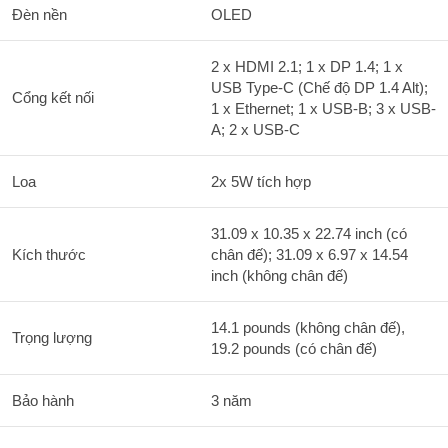
Đèn nền
OLED
2 x HDMI 2.1; 1 x DP 1.4; 1 x
USB Type-C (Chế độ DP 1.4 Alt);
Cổng kết nối
1 x Ethernet; 1 x USB-B; 3 x USB-
A; 2 x USB-C
Loa
2x 5W tích hợp
31.09 x 10.35 x 22.74 inch (có
Kích thước
chân đế); 31.09 x 6.97 x 14.54
inch (không chân đế)
14.1 pounds (không chân đế),
Trọng lượng
19.2 pounds (có chân đế)
Bảo hành
3 năm