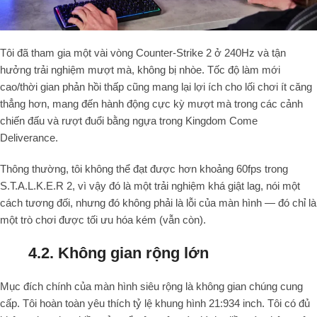
Tôi đã tham gia một vài vòng Counter-Strike 2 ở 240Hz và tận
hưởng trải nghiệm mượt mà, không bị nhòe. Tốc độ làm mới
cao/thời gian phản hồi thấp cũng mang lại lợi ích cho lối chơi ít căng
thẳng hơn, mang đến hành động cực kỳ mượt mà trong các cảnh
chiến đấu và rượt đuổi bằng ngựa trong Kingdom Come
Deliverance.
Thông thường, tôi không thể đạt được hơn khoảng 60fps trong
S.T.A.L.K.E.R 2, vì vậy đó là một trải nghiệm khá giật lag, nói một
cách tương đối, nhưng đó không phải là lỗi của màn hình — đó chỉ là
một trò chơi được tối ưu hóa kém (vẫn còn).
4.2. Không gian rộng lớn
Mục đích chính của màn hình siêu rộng là không gian chúng cung
cấp. Tôi hoàn toàn yêu thích tỷ lệ khung hình 21:934 inch. Tôi có đủ