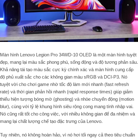
Màn hình Lenovo Legion Pro 34WD-10 OLED là một màn hình tuyệt
đẹp, mang lại màu sắc phong phú, sống động và độ tương phản sâu.
Khả năng tái tạo màu sắc cực kỳ chính xác và màn hình cung cấp
độ phủ xuất sắc cho các không gian màu
sRGB
và
DCI-P3
.
Nó
tuyệt vời cho chơi game nhờ tốc độ làm mới nhanh (fast refresh
rate) và thời gian phản hồi nhanh (rapid response times) giúp giảm
thiểu hiện tượng bóng mờ (ghosting) và nhòe chuyển động (motion
blur), cùng với tỷ lệ khung hình siêu rộng cong mang tính nhập vai.
Nó cũng rất tốt cho công việc, với nhiều không gian để đa nhiệm và
mang lại chất lượng chế tạo đặc trưng của Lenovo.
Tuy nhiên, nó không hoàn hảo, vì nó hơi tối ngay cả theo tiêu chuẩn