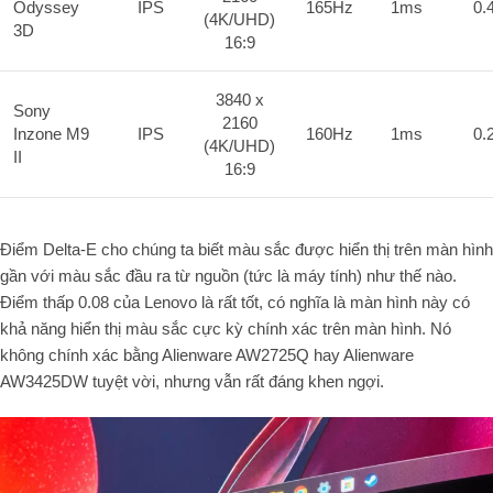
Odyssey
IPS
165Hz
1ms
0.
(4K/UHD)
3D
16:9
3840 x
Sony
2160
Inzone M9
IPS
160Hz
1ms
0.
(4K/UHD)
II
16:9
Điểm Delta-E cho chúng ta biết màu sắc được hiển thị trên màn hình
gần với màu sắc đầu ra từ nguồn (tức là máy tính) như thế nào.
Điểm thấp 0.08 của Lenovo là rất tốt, có nghĩa là màn hình này có
khả năng hiển thị màu sắc cực kỳ chính xác trên màn hình. Nó
không chính xác bằng Alienware AW2725Q hay Alienware
AW3425DW tuyệt vời, nhưng vẫn rất đáng khen ngợi.