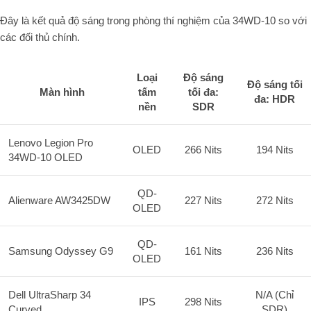
Đây là kết quả độ sáng trong phòng thí nghiệm của 34WD-10 so với
các đối thủ chính.
Loại
Độ sáng
Độ sáng tối
Màn hình
tấm
tối đa:
đa: HDR
nền
SDR
Lenovo Legion Pro
OLED
266 Nits
194 Nits
34WD-10 OLED
QD-
Alienware AW3425DW
227 Nits
272 Nits
OLED
QD-
Samsung Odyssey G9
161 Nits
236 Nits
OLED
Dell UltraSharp 34
N/A (Chỉ
IPS
298 Nits
Curved
SDR)