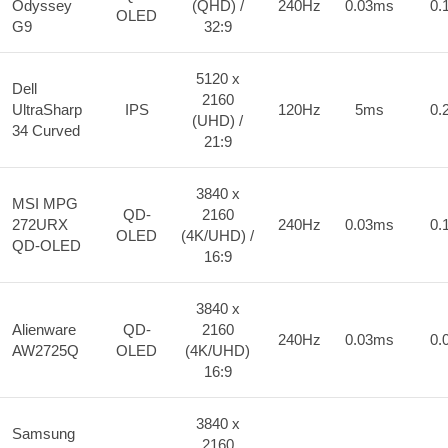
Odyssey
(QHD) /
240Hz
0.03ms
0.
OLED
G9
32:9
5120 x
Dell
2160
UltraSharp
IPS
120Hz
5ms
0.
(UHD) /
34 Curved
21:9
3840 x
MSI MPG
QD-
2160
272URX
240Hz
0.03ms
0.
OLED
(4K/UHD) /
QD-OLED
16:9
3840 x
Alienware
QD-
2160
240Hz
0.03ms
0.
AW2725Q
OLED
(4K/UHD)
16:9
3840 x
Samsung
2160