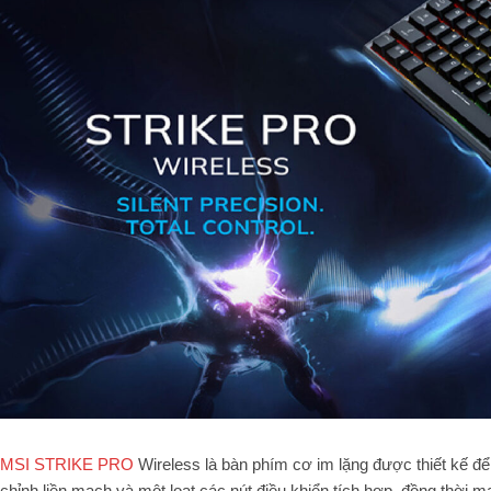
MSI STRIKE PRO
Wireless là bàn phím cơ im lặng được thiết kế để 
chỉnh liền mạch và một loạt các nút điều khiển tích hợp, đồng thời