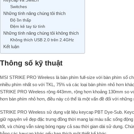
Switches
Những tính năng chúng tôi thích
Độ ồn thấp
Đệm kê tay từ tính
Những tính năng chúng tôi không thích
Không thích USB 2.0 trên 2.4GHz
Kết luận
Thông số kỹ thuật
MSI STRIKE PRO Wireless là bàn phím full-size với bàn phím số ch
nhiều phím nhất so với TKL, 75% và các loại bàn phím nhỏ hơn khác,
STRIKE PRO Wireless rộng 443mm, rộng hơn khoảng 130mm so v
hơn bàn phím nhỏ hơn, điều này có thể là một vấn đề đối với những
STRIKE PRO Wireless sử dụng vật liệu keycap PBT Dye-Sub. Keyca
giữ nguyên vẻ đẹp đặc trưng đồng thời mang lại màu sắc sống độn
tốt, và chúng vẫn sáng bóng ngay cả sau thời gian dài sử dụng. Chú
bằng các keycap khác nếu bạn thích một thiết kế khác.