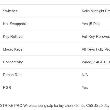
Switches
Kailh Midnight Pro
Hot-Swappable
Yes (5-Pin)
Key Rollover
Full-Key Rollover
Macro Keys
All Keys Fully P
Connectivity
Wired, 2.4GHz, B
Report Rate
N/A
RGB
Yes
STRIKE PRO Wireless cung cấp ba tùy chọn kết nối. Chế độ có dây h