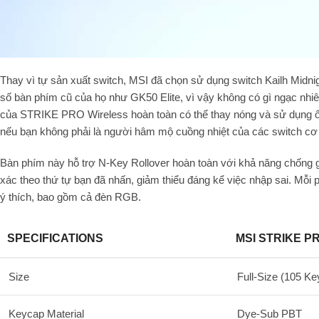
Thay vì tự sản xuất switch, MSI đã chọn sử dụng switch Kailh Midnig
số bàn phím cũ của họ như GK50 Elite, vì vậy không có gì ngạc nhiê
của STRIKE PRO Wireless hoàn toàn có thể thay nóng và sử dụng ổ 
nếu bạn không phải là người hâm mộ cuồng nhiệt của các switch cơ
Bàn phím này hỗ trợ N-Key Rollover hoàn toàn với khả năng chống g
xác theo thứ tự bạn đã nhấn, giảm thiểu đáng kể việc nhập sai. Mỗi p
ý thích, bao gồm cả đèn RGB.
SPECIFICATIONS
MSI STRIKE P
Size
Full-Size (105 Ke
Keycap Material
Dye-Sub PBT