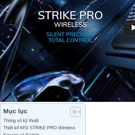
Mục lục
Thông số kỹ thuật
Thiết kế MSI STRIKE PRO Wireless
Keycap và Switch