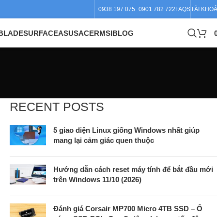
0938 197 075
0901 782 722
FAQS
TÀI KHO
BLADE
SURFACE
ASUS
ACER
MSI
BLOG
RECENT POSTS
5 giao diện Linux giống Windows nhất giúp
mang lại cảm giác quen thuộc
Hướng dẫn cách reset máy tính để bắt đầu mới
trên Windows 11/10 (2026)
Đánh giá Corsair MP700 Micro 4TB SSD – Ổ