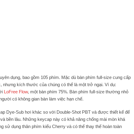
uyên dụng, bao gồm 105 phím. Mặc dù bàn phím full-size cung cấp
 nhưng kích thước của chúng có thể là một trở ngại. Ví dụ:
ới
LoFree Flow
, một bàn phím 75%. Bàn phím full-size thường nhỏ
 người có không gian bàn làm việc hạn chế.
p Dye-Sub hơi khác so với Double-Shot PBT và được thiết kế để
g và bền lâu. Những keycap này có khả năng chống mài mòn khá
ng sử dụng thân phím kiểu Cherry và có thể thay thế hoàn toàn