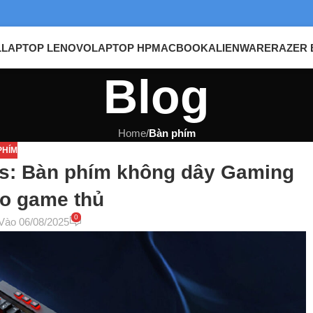
L
LAPTOP LENOVO
LAPTOP HP
MACBOOK
ALIENWARE
RAZER 
Blog
Home
/
Bàn phím
PHÍM
ess: Bàn phím không dây Gaming
ho game thủ
0
Vào 06/08/2025