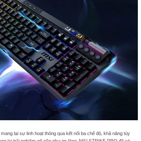
mang lại sự linh hoạt thông qua kết nối ba chế độ, khả năng tùy
 mang lại trải nghiệm gõ gần như im lặng. MSI STRIKE PRO đã có