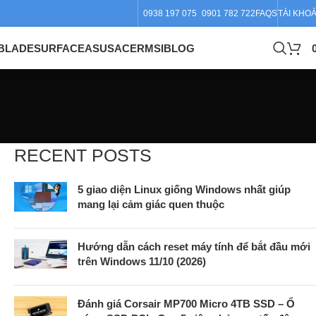
0938 197 075
0901 782 722
FAQS
TÀI KHO
BLADE
SURFACE
ASUS
ACER
MSI
BLOG
RECENT POSTS
5 giao diện Linux giống Windows nhất giúp
mang lại cảm giác quen thuộc
Hướng dẫn cách reset máy tính để bắt đầu mới
trên Windows 11/10 (2026)
Đánh giá Corsair MP700 Micro 4TB SSD – Ổ