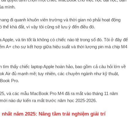
ủa mình.
ng đi quanh khuôn viên trường và thời gian nó phải hoạt động
hể khá đắt, vì vậy tôi cũng sẽ lưu ý đến điều đó.
pple, và tin tốt là không có chiếc nào tệ trong số đó. Tôi ở đây để
iểm A+ cho sự kết hợp giữa hiệu suất và thời lượng pin mà chip M4
ạn tìm thấy chiếc laptop Apple hoàn hảo, bao gồm cả câu hỏi lớn về
ok Air đủ mạnh mẽ; tuy nhiên, các chuyên ngành như kỹ thuật,
cBook Pro.
25, và các mẫu MacBook Pro M4 đã ra mắt vào tháng 11 năm
k mới nào dự kiến ra mắt trước năm học 2025-2026.
hất năm 2025: Nâng tầm trải nghiệm giải trí