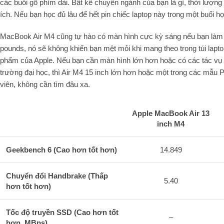
các buổi gõ phím dài. Bất kể chuyên ngành của bạn là gì, thời lượng 
ích. Nếu bạn học đủ lâu để hết pin chiếc laptop này trong một buổi họ
MacBook Air M4 cũng tự hào có màn hình cực kỳ sáng nếu bạn làm vi
pounds, nó sẽ không khiến bạn mệt mỏi khi mang theo trong túi lapt
phẩm của Apple. Nếu bạn cần màn hình lớn hơn hoặc có các tác vụ đ
trường đại học, thì Air M4 15 inch lớn hơn hoặc một trong các mẫu P
viên, không cần tìm đâu xa.
Apple MacBook Air 13
inch M4
Geekbench 6 (Cao hơn tốt hơn)
14.849
Chuyển đổi Handbrake (Thấp
5.40
hơn tốt hơn)
Tốc độ truyền SSD (Cao hơn tốt
–
hơn, MBps)