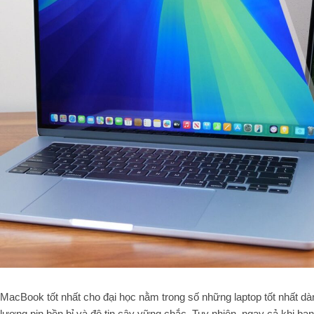
MacBook tốt nhất cho đại học nằm trong số những laptop tốt nhất dàn
lượng pin bền bỉ và độ tin cậy vững chắc. Tuy nhiên, ngay cả khi b