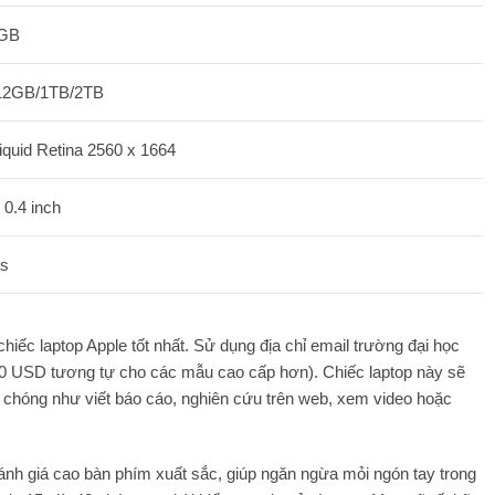
 GB
12GB/1TB/2TB
Liquid Retina 2560 x 1664
 0.4 inch
ds
hiếc laptop Apple tốt nhất. Sử dụng địa chỉ email trường đại học
0 USD tương tự cho các mẫu cao cấp hơn). Chiếc laptop này sẽ
h chóng như viết báo cáo, nghiên cứu trên web, xem video hoặc
đánh giá cao bàn phím xuất sắc, giúp ngăn ngừa mỏi ngón tay trong