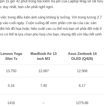
pin 15 giờ 42 phút trong bài kiểm tra pin của Laptop Mag sẽ rất hữu
c duy nhất, bạn cần phải nghỉ ngơi.
ệc trong điều kiện ánh sáng không lý tưởng. Với trọng lượng 2.7
op vào cuối ngày. Cuộn xuống để xem phần còn lại của các sản
òi hỏi đồ họa hoặc hiệu suất cao cụ thể mà bạn sẽ phải đối mặt ở
ro có thể là lựa chọn phù hợp cho bạn, nhưng đối với hầu hết sinh
Lenovo Yoga
MacBook Air 13
Asus Zenbook 14
Slim 7x
inch M3
OLED (Q425)
13.750
12.087
12.908
5.16
7.40
6.17
1416
–
1279.88