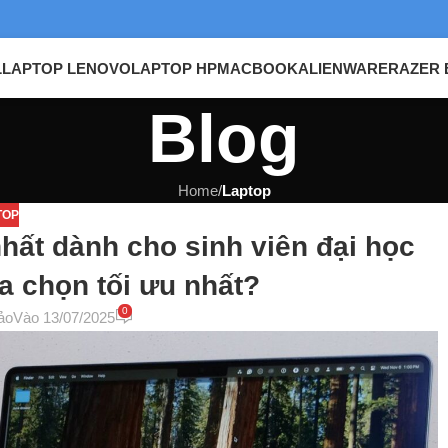
L
LAPTOP LENOVO
LAPTOP HP
MACBOOK
ALIENWARE
RAZER 
Blog
Home
/
Laptop
TOP
hất dành cho sinh viên đại học
a chọn tối ưu nhất?
0
ảo
Vào 13/07/2025