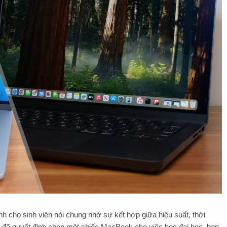
h cho sinh viên nói chung nhờ sự kết hợp giữa hiệu suất, thời
ạn đã quyết định chọn một chiếc MacBook cho việc học đại học, bạn