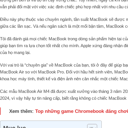
vẫn phải đối mặt với việc xác định chiếc phù hợp nhất với nhu cầu c
Điều này phụ thuộc vào chuyên ngành, tần suất MacBook sẽ được ma
giữa các lần sạc. Và nếu ngân sách là một mối bận tâm, MacBook có t
Tôi đã đánh giá mọi chiếc MacBook trong dòng sản phẩm hiện tại của A
giúp bạn tìm ra lựa chọn tốt nhất cho mình. Apple xứng đáng nhận đ
của họ mang lại.
Với vai trò là “chuyên gia” về MacBook của bạn, tôi ở đây để giúp b
MacBook Air so với MacBook Pro. Đối với hầu hết sinh viên, MacBo
khoa học máy tính, thiết kế và điện ảnh nên cân nhắc một chiếc Ma
Các mẫu MacBook Air M4 đã được xuất xưởng vào tháng 3 năm 20
2024, vì vậy hãy tự tin nâng cấp, biết rằng không có chiếc MacBoo
Xem thêm:
Top những game Chromebook đáng chơi n
Mục lục