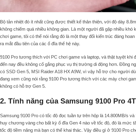
Bộ tản nhiệt đó ít nhất cũng được thiết kế thân thiện, với độ dày 8
không chiếm quá nhiều không gian. Là một người đã gặp nhiều khó 
chơi game, tôi có thể nói rằng đó là một thay đổi kiến trúc đáng ho
ra mắt đầu tiên của các ổ đĩa thế hệ này.
9100 Pro tương thích với PC chơi game và laptop, và thật tuyệt khi
đến nay đều không cố gắng phục vụ thị trường di động hơn. Đồng nghi
có SSD Gen 5, MSI Raider A18 HX A9W, vì vậy hỗ trợ cho người dùng
đang xem cũng nói rằng 9100 Pro tương thích với các máy chơi ga
không có hỗ trợ Gen 5.
2. Tính năng của Samsung 9100 Pro 4
Samsung 9100 Pro có tốc độ đọc tuần tự trên hộp là 14.800MB/s và
huy chương vàng cho bất kỳ ổ đĩa Gen 4 nào về tốc độ, đó là mức t
tốc độ tiềm năng mà bạn có thể khai thác. Vậy điều gì ở 9100 Pro 