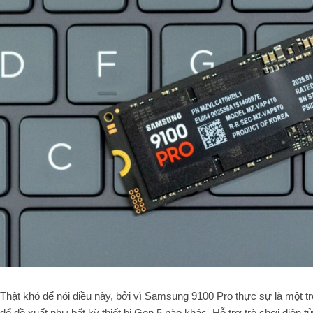
Thật khó để nói điều này, bởi vì Samsung 9100 Pro thực sự là một 
để đề xuất như bất kỳ thiết bị Gen 5 nào khác. Hỗ trợ trò chơi điệ