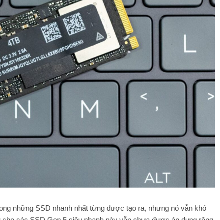
trong những SSD nhanh nhất từng được tạo ra, nhưng nó vẫn khó
n tử cho các SSD Gen 5 siêu nhanh này vẫn chưa được áp dụng rộng