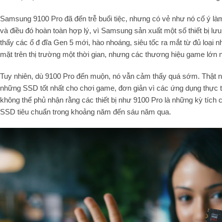
Samsung 9100 Pro đã đến trễ buổi tiệc, nhưng có vẻ như nó cố ý là
và điều đó hoàn toàn hợp lý, vì Samsung sản xuất một số thiết bị lư
thấy các ổ đ đĩa Gen 5 mới, hào nhoáng, siêu tốc ra mắt từ đủ loại 
mặt trên thị trường một thời gian, nhưng các thương hiệu game lớ
Tuy nhiên, dù 9100 Pro đến muộn, nó vẫn cảm thấy quá sớm. Thật nự
những SSD tốt nhất cho chơi game, đơn giản vì các ứng dụng thực t
không thể phủ nhận rằng các thiết bị như 9100 Pro là những kỳ tích
SSD tiêu chuẩn trong khoảng năm đến sáu năm qua.