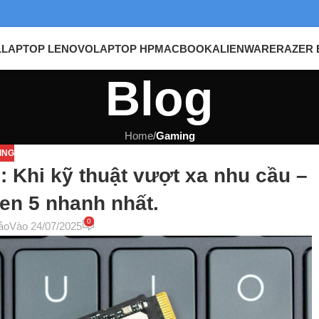
L
LAPTOP LENOVO
LAPTOP HP
MACBOOK
ALIENWARE
RAZER 
Blog
Home
/
Gaming
ING
 Khi kỹ thuật vượt xa nhu cầu –
n 5 nhanh nhất.
0
ảo
Vào 24/07/2025