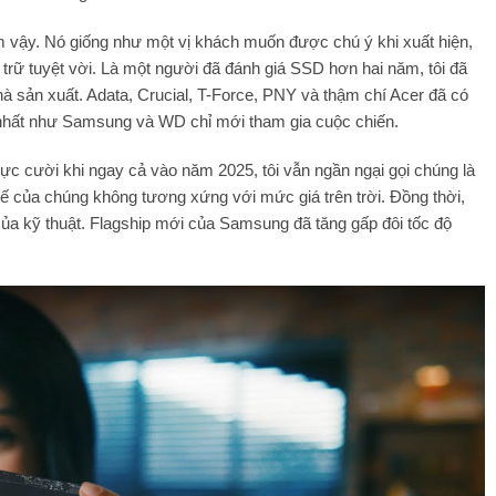
m vậy. Nó giống như một vị khách muốn được chú ý khi xuất hiện,
u trữ tuyệt vời. Là một người đã đánh giá SSD hơn hai năm, tôi đã
nhà sản xuất. Adata, Crucial, T-Force, PNY và thậm chí Acer đã có
n nhất như Samsung và WD chỉ mới tham gia cuộc chiến.
c cười khi ngay cả vào năm 2025, tôi vẫn ngần ngại gọi chúng là
ế của chúng không tương xứng với mức giá trên trời. Đồng thời,
 của kỹ thuật. Flagship mới của Samsung đã tăng gấp đôi tốc độ