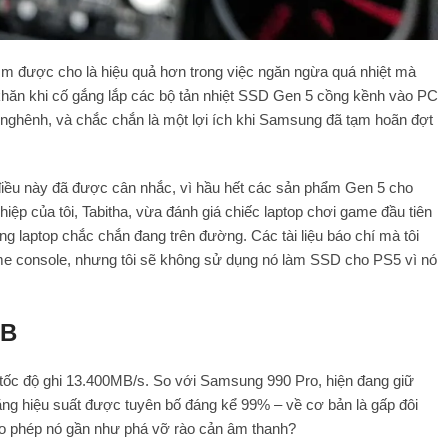
.8mm được cho là hiệu quả hơn trong việc ngăn ngừa quá nhiệt mà
khăn khi cố gắng lắp các bộ tản nhiệt SSD Gen 5 cồng kềnh vào PC
an nghênh, và chắc chắn là một lợi ích khi Samsung đã tạm hoãn đợt
 điều này đã được cân nhắc, vì hầu hết các sản phẩm Gen 5 cho
ệp của tôi, Tabitha, vừa đánh giá chiếc laptop chơi game đầu tiên
 laptop chắc chắn đang trên đường. Các tài liệu báo chí mà tôi
me console, nhưng tôi sẽ không sử dụng nó làm SSD cho PS5 vì nó
TB
 tốc độ ghi 13.400MB/s. So với Samsung 990 Pro, hiện đang giữ
ăng hiệu suất được tuyên bố đáng kể 99% – về cơ bản là gấp đôi
cho phép nó gần như phá vỡ rào cản âm thanh?