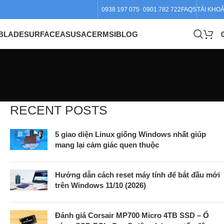
0938 197 075
0901 782 722
FAQS
TÀI KHO
BLADE
SURFACE
ASUS
ACER
MSI
BLOG
RECENT POSTS
5 giao diện Linux giống Windows nhất giúp
mang lại cảm giác quen thuộc
Hướng dẫn cách reset máy tính để bắt đầu mới
trên Windows 11/10 (2026)
Đánh giá Corsair MP700 Micro 4TB SSD – Ổ