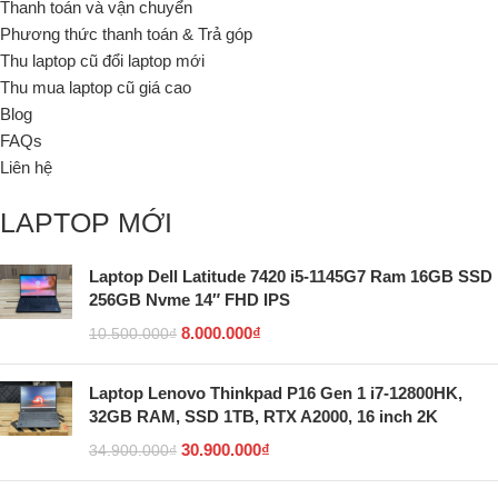
Thanh toán và vận chuyển
Phương thức thanh toán & Trả góp
Thu laptop cũ đổi laptop mới
Thu mua laptop cũ giá cao
Blog
FAQs
Liên hệ
LAPTOP MỚI
Laptop Dell Latitude 7420 i5-1145G7 Ram 16GB SSD
256GB Nvme 14″ FHD IPS
8.000.000
₫
10.500.000
₫
Laptop Lenovo Thinkpad P16 Gen 1 i7-12800HK,
32GB RAM, SSD 1TB, RTX A2000, 16 inch 2K
30.900.000
₫
34.900.000
₫