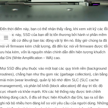
Đến thời điểm này, bạn có thể nhận thấy rằng, khi xem xét kỹ các lỗi
hỏng hóc này, SSD của bạn dễ bị tổn thương bởi hành vi phần mềm
hơn là bất cứ điều gì bạn tác động vật lý lên nó. Bây giờ chúng ta đã
nói về firmware kém chất lượng, đã đến lúc nói về firmware được tối
ưu hóa kém, vốn là nguyên nhân chính dẫn đến hiện tượng khuếch
đại Ghi (Write Amplification – WA) cao.
Mọi SSD đều phụ thuộc vào một loạt các quy trình nền (background
routines), chẳng hạn như thu gom rác (garbage collection), cân bằng
mài mòn (wear leveling), quản lý bộ nhớ đệm SLC (SLC cache
management), và phân bổ khối (block allocation) để duy trì tốc độ
cực nhanh và khỏe mạnh. Khi các hệ thống này được tinh chỉnh
không đúng cách, ổ đĩa sẽ thực hiện Khuếch đại Ghi, tạo ra số lần
ghi nội bộ nhiều hơn đáng kể so với yêu cầu của người dùng. Những