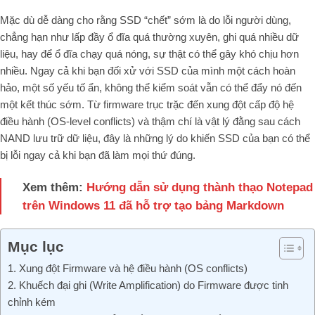
Mặc dù dễ dàng cho rằng SSD “chết” sớm là do lỗi người dùng,
chẳng hạn như lấp đầy ổ đĩa quá thường xuyên, ghi quá nhiều dữ
liệu, hay để ổ đĩa chạy quá nóng, sự thật có thể gây khó chịu hơn
nhiều. Ngay cả khi bạn đối xử với SSD của mình một cách hoàn
hảo, một số yếu tố ẩn, không thể kiểm soát vẫn có thể đẩy nó đến
một kết thúc sớm. Từ firmware trục trặc đến xung đột cấp độ hệ
điều hành (OS-level conflicts) và thậm chí là vật lý đằng sau cách
NAND lưu trữ dữ liệu, đây là những lý do khiến SSD của bạn có thể
bị lỗi ngay cả khi bạn đã làm mọi thứ đúng.
Xem thêm:
Hướng dẫn sử dụng thành thạo Notepad
trên Windows 11 đã hỗ trợ tạo bảng Markdown
Mục lục
1. Xung đột Firmware và hệ điều hành (OS conflicts)
2. Khuếch đại ghi (Write Amplification) do Firmware được tinh
chỉnh kém