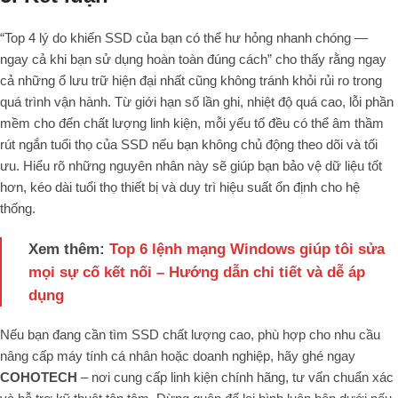
“Top 4 lý do khiến SSD của bạn có thể hư hỏng nhanh chóng —
ngay cả khi bạn sử dụng hoàn toàn đúng cách” cho thấy rằng ngay
cả những ổ lưu trữ hiện đại nhất cũng không tránh khỏi rủi ro trong
quá trình vận hành. Từ giới hạn số lần ghi, nhiệt độ quá cao, lỗi phần
mềm cho đến chất lượng linh kiện, mỗi yếu tố đều có thể âm thầm
rút ngắn tuổi thọ của SSD nếu bạn không chủ động theo dõi và tối
ưu. Hiểu rõ những nguyên nhân này sẽ giúp bạn bảo vệ dữ liệu tốt
hơn, kéo dài tuổi thọ thiết bị và duy trì hiệu suất ổn định cho hệ
thống.
Xem thêm:
Top 6 lệnh mạng Windows giúp tôi sửa
mọi sự cố kết nối – Hướng dẫn chi tiết và dễ áp
dụng
Nếu bạn đang cần tìm SSD chất lượng cao, phù hợp cho nhu cầu
nâng cấp máy tính cá nhân hoặc doanh nghiệp, hãy ghé ngay
COHOTECH
– nơi cung cấp linh kiện chính hãng, tư vấn chuẩn xác