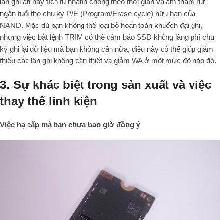
lần ghi ẩn này tích tụ nhanh chóng theo thời gian và âm thầm rút
ngắn tuổi thọ chu kỳ P/E (Program/Erase cycle) hữu hạn của
NAND. Mặc dù bạn không thể loại bỏ hoàn toàn khuếch đại ghi,
nhưng việc bật lệnh TRIM có thể đảm bảo SSD không lãng phí chu
kỳ ghi lại dữ liệu mà bạn không cần nữa, điều này có thể giúp giảm
thiểu các lần ghi không cần thiết và giảm WA ở một mức độ nào đó.
3. Sự khác biệt trong sản xuất và việc
thay thế linh kiện
Việc hạ cấp mà bạn chưa bao giờ đồng ý