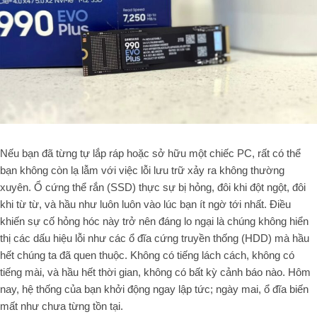
Nếu bạn đã từng tự lắp ráp hoặc sở hữu một chiếc PC, rất có thể
bạn không còn lạ lẫm với việc lỗi lưu trữ xảy ra không thường
xuyên. Ổ cứng thể rắn (SSD) thực sự bị hỏng, đôi khi đột ngột, đôi
khi từ từ, và hầu như luôn luôn vào lúc bạn ít ngờ tới nhất. Điều
khiến sự cố hỏng hóc này trở nên đáng lo ngại là chúng không hiển
thị các dấu hiệu lỗi như các ổ đĩa cứng truyền thống (HDD) mà hầu
hết chúng ta đã quen thuộc. Không có tiếng lách cách, không có
tiếng mài, và hầu hết thời gian, không có bất kỳ cảnh báo nào. Hôm
nay, hệ thống của bạn khởi động ngay lập tức; ngày mai, ổ đĩa biến
mất như chưa từng tồn tại.