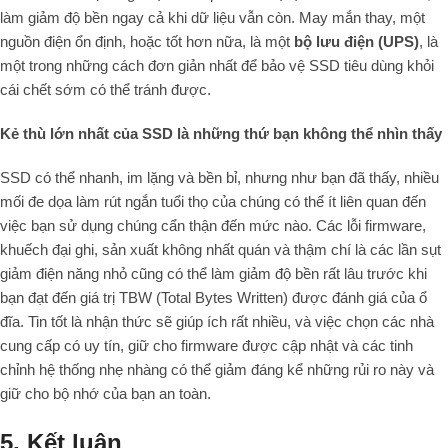
làm giảm độ bền ngay cả khi dữ liệu vẫn còn. May mắn thay, một
nguồn điện ổn định, hoặc tốt hơn nữa, là một
bộ lưu điện (UPS)
, là
một trong những cách đơn giản nhất để bảo vệ SSD tiêu dùng khỏi
cái chết sớm có thể tránh được.
Kẻ thù lớn nhất của SSD là những thứ bạn không thể nhìn thấy
SSD có thể nhanh, im lặng và bền bỉ, nhưng như bạn đã thấy, nhiều
mối đe dọa làm rút ngắn tuổi thọ của chúng có thể ít liên quan đến
việc bạn sử dụng chúng cẩn thận đến mức nào. Các lỗi firmware,
khuếch đại ghi, sản xuất không nhất quán và thậm chí là các lần sụt
giảm điện năng nhỏ cũng có thể làm giảm độ bền rất lâu trước khi
bạn đạt đến giá trị TBW (Total Bytes Written) được đánh giá của ổ
đĩa. Tin tốt là nhận thức sẽ giúp ích rất nhiều, và việc chọn các nhà
cung cấp có uy tín, giữ cho firmware được cập nhật và các tinh
chỉnh hệ thống nhẹ nhàng có thể giảm đáng kể những rủi ro này và
giữ cho bộ nhớ của bạn an toàn.
5. Kết luận