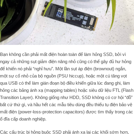
Bạn không cần phải mất điện hoàn toàn để làm hỏng SSD, bởi vì
ngay cả những sụt giảm điện năng nhỏ cũng có thể gây đủ hư hỏng
để khiến nó phải “nghỉ hưu”. Một lần sụt áp điện (brownout) ngắn,
một sự cố nhỏ của bộ nguồn (PSU hiccup), hoặc một cú tăng vọt
qua USB có thể làm gián đoạn bộ điều khiển giữa lúc đang ghi, làm
hỏng các bảng ánh xạ (mapping tables) hoặc siêu dữ liệu FTL (Flash
Transition Layer). Không giống như HDD, SSD không có cơ hội “đỗ”
bất cứ thứ gì, và hầu hết các mẫu tiêu dùng đều thiếu tụ điện bảo vệ
mất điện (power-loss-protection capacitors) được tìm thấy trong các
ổ đĩa cấp doanh nghiệp.
Các cấu trúc bị hỏng buộc SSD phải ánh xạ lại các khối sớm hơn,