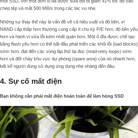
một SSD, với một đơn vị đã được sửa đổi bị giảm 41% tốc độ sao
chép tệp và mất 500 MB/s trong các tác vụ nhẹ.
Những sự thay thế này là vấn đề về cả hiệu suất và độ bền, vì
NAND cấp thấp hơn thường cung cấp ít chu kỳ P/E hơn, độ bền yếu
hơn và hành vi sửa lỗi kém nhất quán hơn. Một ổ đĩa được chế tạo
bằng flash yếu hơn có thể bắt đầu phát triển các khối lỗi (bad blocks)
sớm hơn, đạt đến các vòng lặp thử lại đọc (read-retry loops) sớm
hơn và đốt cháy khu vực dự phòng (spare area) của nó nhanh hơn,
bất kể người dùng sử dụng ứng dụng nhẹ nhàng đến đâu.
4. Sự cố mất điện
Bạn không cần phải mất điện hoàn toàn để làm hỏng SSD