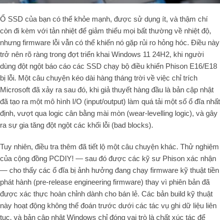
Ổ SSD của bạn có thể khỏe mạnh, được sử dụng ít, và thậm chí
còn đi kèm với tản nhiệt để giảm thiểu mọi bất thường về nhiệt độ,
nhưng firmware lỗi vẫn có thể khiến nó gặp rủi ro hỏng hóc. Điều này
trở nên rõ ràng trong đợt triển khai Windows 11 24H2, khi người
dùng đột ngột báo cáo các SSD chạy bộ điều khiển Phison E16/E18
bị lỗi. Một câu chuyện kéo dài hàng tháng trời về việc chỉ trích
Microsoft đã xảy ra sau đó, khi giả thuyết hàng đầu là bản cập nhật
đã tạo ra một mô hình I/O (input/output) làm quá tải một số ổ đĩa nhất
định, vượt qua logic cân bằng mài mòn (wear-levelling logic), và gây
ra sự gia tăng đột ngột các khối lỗi (bad blocks).
Tuy nhiên, điều tra thêm đã tiết lộ một câu chuyện khác. Thử nghiệm
của cộng đồng PCDIY! — sau đó được các kỹ sư Phison xác nhận
— cho thấy các ổ đĩa bị ảnh hưởng đang chạy firmware kỹ thuật tiền
phát hành (pre-release engineering firmware) thay vì phiên bản đã
được xác thực hoàn chỉnh dành cho bán lẻ. Các bản build kỹ thuật
này hoạt động không thể đoán trước dưới các tác vụ ghi dữ liệu liên
tục, và bản cập nhật Windows chỉ đóng vai trò là chất xúc tác để