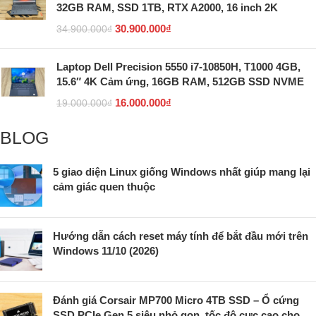
32GB RAM, SSD 1TB, RTX A2000, 16 inch 2K
30.900.000
₫
34.900.000
₫
Laptop Dell Precision 5550 i7-10850H, T1000 4GB,
15.6″ 4K Cảm ứng, 16GB RAM, 512GB SSD NVME
16.000.000
₫
19.000.000
₫
BLOG
5 giao diện Linux giống Windows nhất giúp mang lại
cảm giác quen thuộc
Hướng dẫn cách reset máy tính để bắt đầu mới trên
Windows 11/10 (2026)
Đánh giá Corsair MP700 Micro 4TB SSD – Ổ cứng
SSD PCIe Gen 5 siêu nhỏ gọn, tốc độ cực cao cho