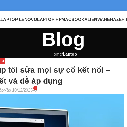
L
LAPTOP LENOVO
LAPTOP HP
MACBOOK
ALIENWARE
RAZER 
Blog
Home
/
Laptop
TOP
 tôi sửa mọi sự cố kết nối –
ết và dễ áp dụng
0
ảo
Vào 10/12/2025