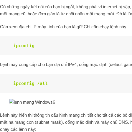
Có những ngày kết nối của bạn bị ngắt, không phải vì internet bị sập, 
một mạng cũ, hoặc đơn giản là từ chối nhận một mạng mới. Đó là l
Cần xem địa chỉ IP máy tính của bạn là gì? Chỉ cần chạy lệnh này:
ipconfig
Lệnh này cung cấp cho bạn địa chỉ IPv4, cổng mặc định (default gat
ipconfig
/all
Lệnh này hiển thị thông tin cấu hình mạng chi tiết cho tất cả các bộ
mặt nạ mạng con (subnet mask), cổng mặc định và máy chủ DNS. Nếu
chạy các lệnh này: