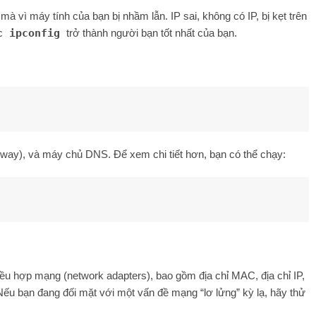
mà vì máy tính của bạn bị nhầm lẫn. IP sai, không có IP, bị kẹt trên
úc
ipconfig
trở thành người bạn tốt nhất của bạn.
eway), và máy chủ DNS. Để xem chi tiết hơn, bạn có thể chạy:
 điều hợp mạng (network adapters), bao gồm địa chỉ MAC, địa chỉ IP,
 bạn đang đối mặt với một vấn đề mạng “lơ lửng” kỳ lạ, hãy thử