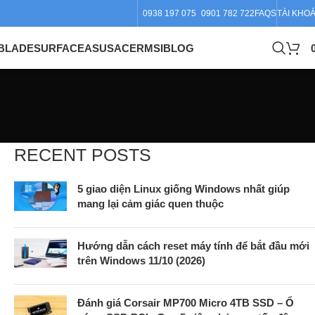
0938 197 075
0901 782 722
FAQS
TÀI KHO
BLADE
SURFACE
ASUS
ACER
MSI
BLOG
RECENT POSTS
5 giao diện Linux giống Windows nhất giúp
mang lại cảm giác quen thuộc
Hướng dẫn cách reset máy tính để bắt đầu mới
trên Windows 11/10 (2026)
Đánh giá Corsair MP700 Micro 4TB SSD – Ổ