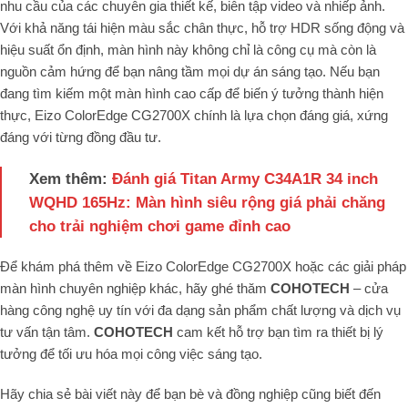
nhu cầu của các chuyên gia thiết kế, biên tập video và nhiếp ảnh.
Với khả năng tái hiện màu sắc chân thực, hỗ trợ HDR sống động và
hiệu suất ổn định, màn hình này không chỉ là công cụ mà còn là
nguồn cảm hứng để bạn nâng tầm mọi dự án sáng tạo. Nếu bạn
đang tìm kiếm một màn hình cao cấp để biến ý tưởng thành hiện
thực, Eizo ColorEdge CG2700X chính là lựa chọn đáng giá, xứng
đáng với từng đồng đầu tư.
Xem thêm:
Đánh giá Titan Army C34A1R 34 inch
WQHD 165Hz: Màn hình siêu rộng giá phải chăng
cho trải nghiệm chơi game đỉnh cao
Để khám phá thêm về Eizo ColorEdge CG2700X hoặc các giải pháp
màn hình chuyên nghiệp khác, hãy ghé thăm
COHOTECH
– cửa
hàng công nghệ uy tín với đa dạng sản phẩm chất lượng và dịch vụ
tư vấn tận tâm.
COHOTECH
cam kết hỗ trợ bạn tìm ra thiết bị lý
tưởng để tối ưu hóa mọi công việc sáng tạo.
Hãy chia sẻ bài viết này để bạn bè và đồng nghiệp cũng biết đến