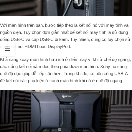
Với màn hình trên bàn, bước tiếp theo là kết nối nó với máy tính và
nguồn điện. Tùy chọn đơn giản nhất để kết nối máy tính là sử dụng
cổng USB-C và cáp USB-C đi kèm. Tuy nhiên, cũng có tùy chọn sử
dụng kết nối HDMI hoặc DisplayPort.
Khả năng xoay màn hình hữu ích ở điểm này vì khi ở chế độ ngang,
các cổng kết nối nằm dọc theo phía dưới màn hình. Xoay nó sang
chế độ dọc giúp dễ tiếp cận hơn. Trong khi đó, có bốn cổng USB-A
để kết nối các phụ kiện ở cạnh màn hình khi nó ở chế độ ngang.