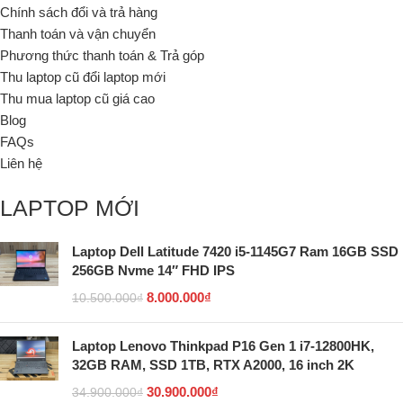
Chính sách đổi và trả hàng
Thanh toán và vận chuyển
Phương thức thanh toán & Trả góp
Thu laptop cũ đổi laptop mới
Thu mua laptop cũ giá cao
Blog
FAQs
Liên hệ
LAPTOP MỚI
Laptop Dell Latitude 7420 i5-1145G7 Ram 16GB SSD
256GB Nvme 14″ FHD IPS
8.000.000
₫
10.500.000
₫
Laptop Lenovo Thinkpad P16 Gen 1 i7-12800HK,
32GB RAM, SSD 1TB, RTX A2000, 16 inch 2K
30.900.000
₫
34.900.000
₫