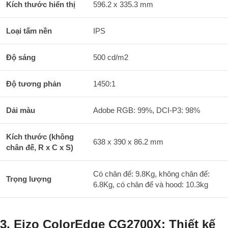
Kích thước hiển thị
596.2 x 335.3 mm
Loại tấm nền
IPS
Độ sáng
500 cd/m2
Độ tương phản
1450:1
Dải màu
Adobe RGB: 99%, DCI-P3: 98%
Kích thước (không
638 x 390 x 86.2 mm
chân đế, R x C x S)
Có chân đế: 9.8Kg, không chân đế:
Trọng lượng
6.8Kg, có chân đế và hood: 10.3kg
3. Eizo ColorEdge CG2700X: Thiết kế