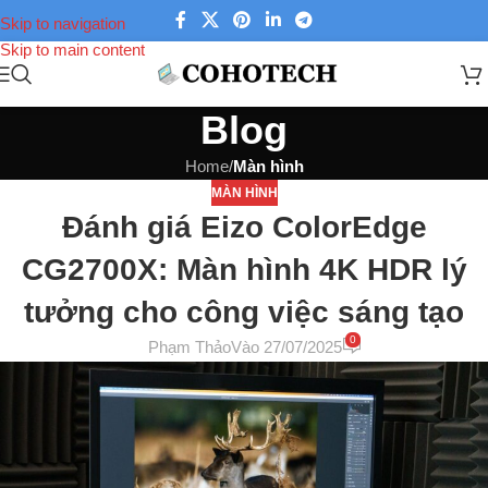
Skip to navigation
Skip to main content
Blog
Home
/
Màn hình
MÀN HÌNH
Đánh giá Eizo ColorEdge
CG2700X: Màn hình 4K HDR lý
tưởng cho công việc sáng tạo
0
Phạm Thảo
Vào 27/07/2025