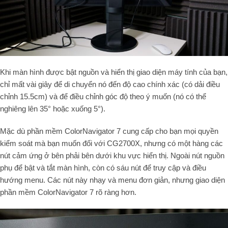
Khi màn hình được bật nguồn và hiển thị giao diện máy tính của bạn,
chỉ mất vài giây để di chuyển nó đến độ cao chính xác (có dải điều
chỉnh 15.5cm) và để điều chỉnh góc độ theo ý muốn (nó có thể
nghiêng lên 35° hoặc xuống 5°).
Mặc dù phần mềm ColorNavigator 7 cung cấp cho bạn mọi quyền
kiểm soát mà bạn muốn đối với CG2700X, nhưng có một hàng các
nút cảm ứng ở bên phải bên dưới khu vực hiển thị. Ngoài nút nguồn
phụ để bật và tắt màn hình, còn có sáu nút để truy cập và điều
hướng menu. Các nút này nhạy và menu đơn giản, nhưng giao diện
phần mềm ColorNavigator 7 rõ ràng hơn.