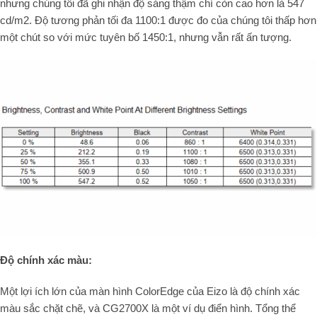
nhưng chúng tôi đã ghi nhận độ sáng thậm chí còn cao hơn là 547
cd/m2. Độ tương phản tối đa 1100:1 được đo của chúng tôi thấp hơn
một chút so với mức tuyên bố 1450:1, nhưng vẫn rất ấn tượng.
Độ chính xác màu:
Một lợi ích lớn của màn hình ColorEdge của Eizo là độ chính xác
màu sắc chặt chẽ, và CG2700X là một ví dụ điển hình. Tổng thể