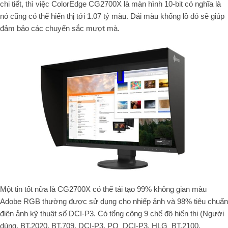
chi tiết, thì việc ColorEdge CG2700X là màn hình 10-bit có nghĩa là
nó cũng có thể hiển thị tới 1.07 tỷ màu. Dải màu khổng lồ đó sẽ giúp
đảm bảo các chuyển sắc mượt mà.
Một tin tốt nữa là CG2700X có thể tái tạo 99% không gian màu
Adobe RGB thường được sử dụng cho nhiếp ảnh và 98% tiêu chuẩn
điện ảnh kỹ thuật số DCI-P3.
Có tổng cộng 9 chế độ hiển thị (Người
dùng, BT.2020, BT.709, DCI-P3, PQ_DCI-P3, HLG_BT.2100,