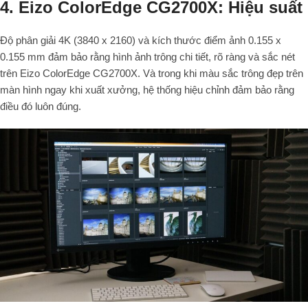
4. Eizo ColorEdge CG2700X: Hiệu suất
Độ phân giải 4K (3840 x 2160) và kích thước điểm ảnh 0.155 x
0.155 mm đảm bảo rằng hình ảnh trông chi tiết, rõ ràng và sắc nét
trên Eizo ColorEdge CG2700X. Và trong khi màu sắc trông đẹp trên
màn hình ngay khi xuất xưởng, hệ thống hiệu chỉnh đảm bảo rằng
điều đó luôn đúng.