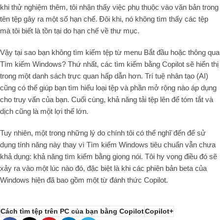
khi thử nghiệm thêm, tôi nhận thấy việc phụ thuộc vào văn bản trong
tên tệp gây ra một số hạn chế. Đôi khi, nó không tìm thấy các tệp
mà tôi biết là tồn tại do hạn chế về thư mục.
Vậy tại sao bạn không tìm kiếm tệp từ menu Bắt đầu hoặc thông qua
Tìm kiếm Windows? Thứ nhất, các tìm kiếm bằng Copilot sẽ hiển thị
trong một danh sách trực quan hấp dẫn hơn. Trí tuệ nhân tạo (AI)
cũng có thể giúp bạn tìm hiểu loại tệp và phần mở rộng nào áp dụng
cho truy vấn của bạn. Cuối cùng, khả năng tải tệp lên để tóm tắt và
dịch cũng là một lợi thế lớn.
Tuy nhiên, một trong những lý do chính tôi có thể nghĩ đến để sử
dụng tính năng này thay vì Tìm kiếm Windows tiêu chuẩn vẫn chưa
khả dụng: khả năng tìm kiếm bằng giọng nói. Tôi hy vọng điều đó sẽ
xảy ra vào một lúc nào đó, đặc biệt là khi các phiên bản beta của
Windows hiện đã bao gồm một từ đánh thức Copilot.
Cách tìm tệp trên PC của bạn bằng Copilot
Copilot+