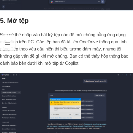
5. Mở tệp
Bạn có thể nhấp vào bất kỳ tệp nào để mở chúng bằng ứng dụng
mặc định trên PC. Các tệp bạn đã tải lên OneDrive thông qua tính
năng Tệp theo yêu cầu hiển thị biểu tượng đám mây, nhưng tôi
không gặp vấn đề gì khi mở chúng. Bạn có thể thấy hộp thông báo
cảnh báo bên dưới khi mở tệp từ Copilot.