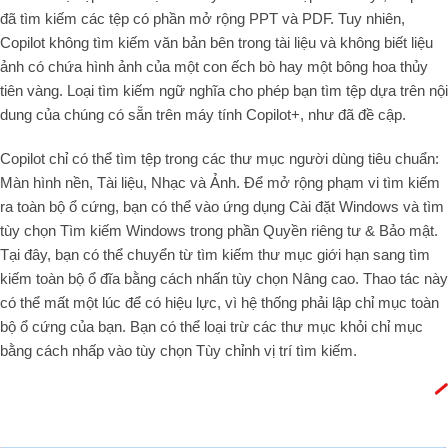
đã tìm kiếm các tệp có phần mở rộng PPT và PDF. Tuy nhiên,
Copilot không tìm kiếm văn bản bên trong tài liệu và không biết liệu
ảnh có chứa hình ảnh của một con ếch bò hay một bông hoa thủy
tiên vàng. Loại tìm kiếm ngữ nghĩa cho phép bạn tìm tệp dựa trên nội
dung của chúng có sẵn trên máy tính Copilot+, như đã đề cập.
Copilot chỉ có thể tìm tệp trong các thư mục người dùng tiêu chuẩn:
Màn hình nền, Tài liệu, Nhạc và Ảnh. Để mở rộng phạm vi tìm kiếm
ra toàn bộ ổ cứng, bạn có thể vào ứng dụng Cài đặt Windows và tìm
tùy chọn Tìm kiếm Windows trong phần Quyền riêng tư & Bảo mật.
Tại đây, bạn có thể chuyển từ tìm kiếm thư mục giới hạn sang tìm
kiếm toàn bộ ổ đĩa bằng cách nhấn tùy chọn Nâng cao. Thao tác này
có thể mất một lúc để có hiệu lực, vì hệ thống phải lập chỉ mục toàn
bộ ổ cứng của bạn. Bạn có thể loại trừ các thư mục khỏi chỉ mục
bằng cách nhấp vào tùy chọn Tùy chỉnh vị trí tìm kiếm.