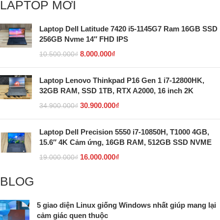
LAPTOP MỚI
Laptop Dell Latitude 7420 i5-1145G7 Ram 16GB SSD
256GB Nvme 14″ FHD IPS
8.000.000
₫
10.500.000
₫
Laptop Lenovo Thinkpad P16 Gen 1 i7-12800HK,
32GB RAM, SSD 1TB, RTX A2000, 16 inch 2K
30.900.000
₫
34.900.000
₫
Laptop Dell Precision 5550 i7-10850H, T1000 4GB,
15.6″ 4K Cảm ứng, 16GB RAM, 512GB SSD NVME
16.000.000
₫
19.000.000
₫
BLOG
5 giao diện Linux giống Windows nhất giúp mang lại
cảm giác quen thuộc