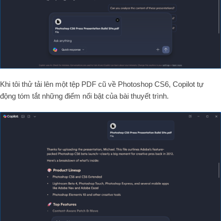
Khi tôi thử tải lên một tệp PDF cũ về Photoshop CS6, Copilot tự
động tóm tắt những điểm nổi bật của bài thuyết trình.