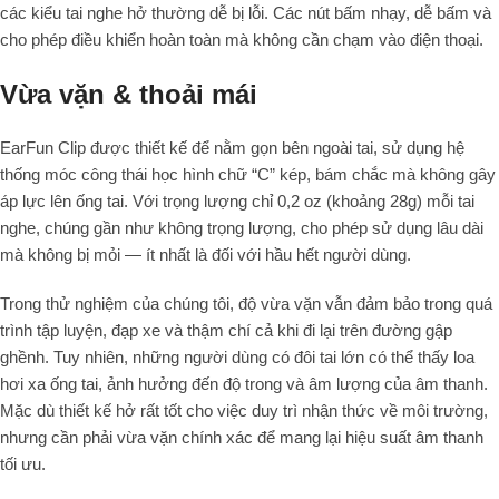
các kiểu tai nghe hở thường dễ bị lỗi. Các nút bấm nhạy, dễ bấm và
cho phép điều khiển hoàn toàn mà không cần chạm vào điện thoại.
Vừa vặn & thoải mái
EarFun Clip được thiết kế để nằm gọn bên ngoài tai, sử dụng hệ
thống móc công thái học hình chữ “C” kép, bám chắc mà không gây
áp lực lên ống tai. Với trọng lượng chỉ 0,2 oz (khoảng 28g) mỗi tai
nghe, chúng gần như không trọng lượng, cho phép sử dụng lâu dài
mà không bị mỏi — ít nhất là đối với hầu hết người dùng.
Trong thử nghiệm của chúng tôi, độ vừa vặn vẫn đảm bảo trong quá
trình tập luyện, đạp xe và thậm chí cả khi đi lại trên đường gập
ghềnh. Tuy nhiên, những người dùng có đôi tai lớn có thể thấy loa
hơi xa ống tai, ảnh hưởng đến độ trong và âm lượng của âm thanh.
Mặc dù thiết kế hở rất tốt cho việc duy trì nhận thức về môi trường,
nhưng cần phải vừa vặn chính xác để mang lại hiệu suất âm thanh
tối ưu.