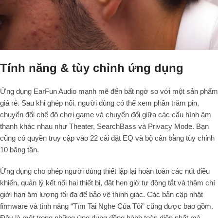
Tính năng & tùy chỉnh ứng dụng
Ứng dụng EarFun Audio mạnh mẽ đến bất ngờ so với một sản phẩm
giá rẻ. Sau khi ghép nối, người dùng có thể xem phần trăm pin,
chuyển đổi chế độ chơi game và chuyển đổi giữa các cấu hình âm
thanh khác nhau như Theater, SearchBass và Privacy Mode. Bạn
cũng có quyền truy cập vào 22 cài đặt EQ và bộ cân bằng tùy chỉnh
10 băng tần.
Ứng dụng cho phép người dùng thiết lập lại hoàn toàn các nút điều
khiển, quản lý kết nối hai thiết bị, đặt hẹn giờ tự động tắt và thậm chí
giới hạn âm lượng tối đa để bảo vệ thính giác. Các bản cập nhật
firmware và tính năng “Tìm Tai Nghe Của Tôi” cũng được bao gồm.
Đây là một trong những ứng dụng đồng hành toàn diện nhất mà