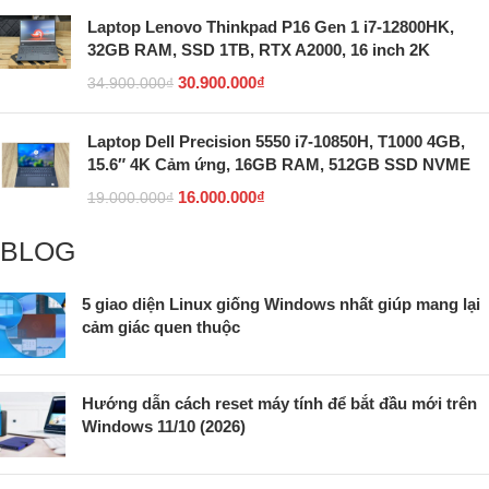
Laptop Lenovo Thinkpad P16 Gen 1 i7-12800HK,
32GB RAM, SSD 1TB, RTX A2000, 16 inch 2K
30.900.000
₫
34.900.000
₫
Laptop Dell Precision 5550 i7-10850H, T1000 4GB,
15.6″ 4K Cảm ứng, 16GB RAM, 512GB SSD NVME
16.000.000
₫
19.000.000
₫
BLOG
5 giao diện Linux giống Windows nhất giúp mang lại
cảm giác quen thuộc
Hướng dẫn cách reset máy tính để bắt đầu mới trên
Windows 11/10 (2026)