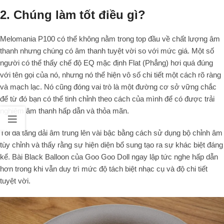
2. Chúng làm tốt điều gì?
Melomania P100 có thể không nằm trong top đầu về chất lượng âm
thanh nhưng chúng có âm thanh tuyệt vời so với mức giá. Một số
người có thể thấy chế độ EQ mặc định Flat (Phẳng) hơi quá đúng
với tên gọi của nó, nhưng nó thể hiện vô số chi tiết một cách rõ ràng
và mạch lạc. Nó cũng đóng vai trò là một đường cơ sở vững chắc
để từ đó bạn có thể tinh chỉnh theo cách của mình để có được trải
nghiệm âm thanh hấp dẫn và thỏa mãn.
Tôi đã tăng dải âm trung lên vài bậc bằng cách sử dụng bộ chỉnh âm
tùy chỉnh và thấy rằng sự hiện diện bổ sung tạo ra sự khác biệt đáng
kể. Bài
Black Balloon
của Goo Goo Doll ngay lập tức nghe hấp dẫn
hơn trong khi vẫn duy trì mức độ tách biệt nhạc cụ và độ chi tiết
tuyệt vời.