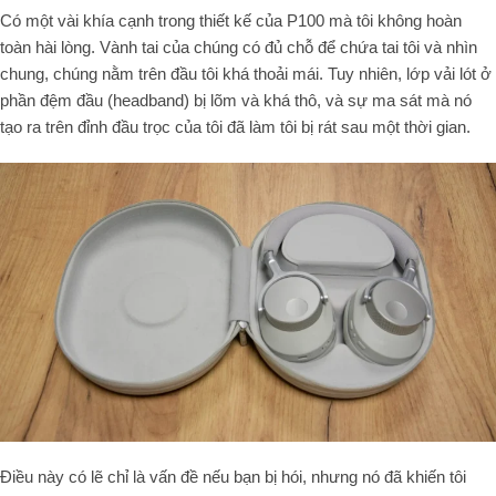
Có một vài khía cạnh trong thiết kế của P100 mà tôi không hoàn
toàn hài lòng. Vành tai của chúng có đủ chỗ để chứa tai tôi và nhìn
chung, chúng nằm trên đầu tôi khá thoải mái. Tuy nhiên, lớp vải lót ở
phần đệm đầu (
headband
) bị lõm và khá thô, và sự ma sát mà nó
tạo ra trên đỉnh đầu trọc của tôi đã làm tôi bị rát sau một thời gian.
Điều này có lẽ chỉ là vấn đề nếu bạn bị hói, nhưng nó đã khiến tôi