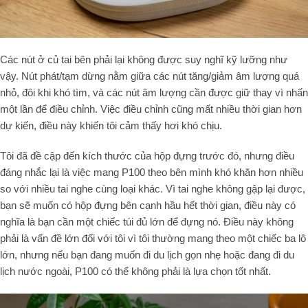
Các nút ở củ tai bên phải lại không được suy nghĩ kỹ lưỡng như
vậy. Nút phát/tạm dừng nằm giữa các nút tăng/giảm âm lượng quá
nhỏ, đôi khi khó tìm, và các nút âm lượng cần được giữ thay vì nhấn
một lần để điều chỉnh. Việc điều chỉnh cũng mất nhiều thời gian hơn
dự kiến, điều này khiến tôi cảm thấy hơi khó chịu.
Tôi đã đề cập đến kích thước của hộp đựng trước đó, nhưng điều
đáng nhắc lại là việc mang P100 theo bên mình khó khăn hơn nhiều
so với nhiều tai nghe cùng loại khác. Vì tai nghe không gập lại được,
bạn sẽ muốn có hộp đựng bên cạnh hầu hết thời gian, điều này có
nghĩa là bạn cần một chiếc túi đủ lớn để đựng nó. Điều này không
phải là vấn đề lớn đối với tôi vì tôi thường mang theo một chiếc ba lô
lớn, nhưng nếu bạn đang muốn đi du lịch gọn nhẹ hoặc đang đi du
lịch nước ngoài, P100 có thể không phải là lựa chọn tốt nhất.