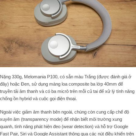
Nặng 330g, Melomania P100, có sẵn màu Trắng (được đánh giá ở
đây) hoặc Đen, sử dụng màng loa composite ba lớp 40mm để
truyền tải âm thanh và có ba micrô trên mỗi củ tai để xử lý tính năng
chống ồn hybrid và cuộc gọi điện thoại.
Ngoài việc giảm âm thanh bên ngoài, chúng còn cung cấp chế độ
xuyên âm (
transparency mode
) để nhận biết môi trường xung
quanh, tính năng phát hiện đeo (
wear detection
) và hỗ trợ Google
Fast Pair, Siri và Google Assistant thông qua các nút điều khiển trên