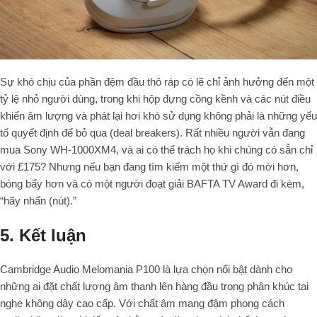
Sự khó chịu của phần đệm đầu thô ráp có lẽ chỉ ảnh hưởng đến một
tỷ lệ nhỏ người dùng, trong khi hộp đựng cồng kềnh và các nút điều
khiển âm lượng và phát lại hơi khó sử dụng không phải là những yếu
tố quyết định để bỏ qua (
deal breakers
). Rất nhiều người vẫn đang
mua Sony WH-1000XM4, và ai có thể trách họ khi chúng có sẵn chỉ
với £175? Nhưng nếu bạn đang tìm kiếm một thứ gì đó mới hơn,
bóng bẩy hơn và có một người đoạt giải BAFTA TV Award đi kèm,
“hãy nhấn (nút).”
5. Kết luận
Cambridge Audio Melomania P100 là lựa chọn nổi bật dành cho
những ai đặt chất lượng âm thanh lên hàng đầu trong phân khúc tai
nghe không dây cao cấp. Với chất âm mang đậm phong cách