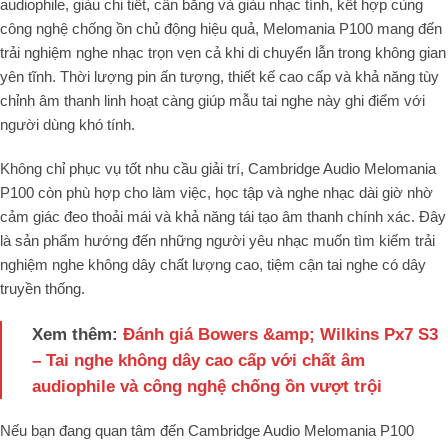
audiophile, giàu chi tiết, cân bằng và giàu nhạc tính, kết hợp cùng
công nghệ chống ồn chủ động hiệu quả, Melomania P100 mang đến
trải nghiệm nghe nhạc trọn vẹn cả khi di chuyển lẫn trong không gian
yên tĩnh. Thời lượng pin ấn tượng, thiết kế cao cấp và khả năng tùy
chỉnh âm thanh linh hoạt càng giúp mẫu tai nghe này ghi điểm với
người dùng khó tính.
Không chỉ phục vụ tốt nhu cầu giải trí, Cambridge Audio Melomania
P100 còn phù hợp cho làm việc, học tập và nghe nhạc dài giờ nhờ
cảm giác đeo thoải mái và khả năng tái tạo âm thanh chính xác. Đây
là sản phẩm hướng đến những người yêu nhạc muốn tìm kiếm trải
nghiệm nghe không dây chất lượng cao, tiệm cận tai nghe có dây
truyền thống.
Xem thêm:
Đánh giá Bowers &amp; Wilkins Px7 S3
– Tai nghe không dây cao cấp với chất âm
audiophile và công nghệ chống ồn vượt trội
Nếu bạn đang quan tâm đến Cambridge Audio Melomania P100