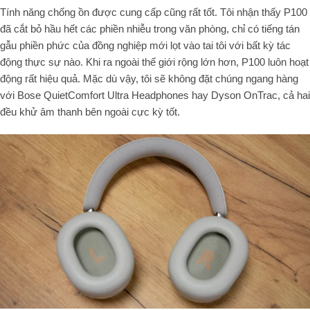
Tính năng chống ồn được cung cấp cũng rất tốt. Tôi nhận thấy P100
đã cắt bỏ hầu hết các phiền nhiễu trong văn phòng, chỉ có tiếng tán
gẫu phiền phức của đồng nghiệp mới lọt vào tai tôi với bất kỳ tác
động thực sự nào. Khi ra ngoài thế giới rộng lớn hơn, P100 luôn hoạt
động rất hiệu quả. Mặc dù vậy, tôi sẽ không đặt chúng ngang hàng
với Bose QuietComfort Ultra Headphones hay Dyson OnTrac, cả hai
đều khử âm thanh bên ngoài cực kỳ tốt.