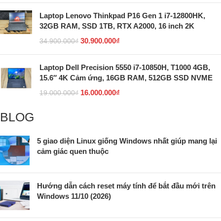
Laptop Lenovo Thinkpad P16 Gen 1 i7-12800HK,
32GB RAM, SSD 1TB, RTX A2000, 16 inch 2K
30.900.000
₫
34.900.000
₫
Laptop Dell Precision 5550 i7-10850H, T1000 4GB,
15.6″ 4K Cảm ứng, 16GB RAM, 512GB SSD NVME
16.000.000
₫
19.000.000
₫
BLOG
5 giao diện Linux giống Windows nhất giúp mang lại
cảm giác quen thuộc
Hướng dẫn cách reset máy tính để bắt đầu mới trên
Windows 11/10 (2026)