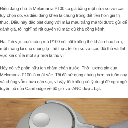
Điều đáng nhớ là Melomania P100 có giá bằng một nửa so với các
tùy chọn đó, và điều đáng khen là chúng trông đắt tiền hơn giá trị
thực. Điều này đặc biệt đúng với mẫu màu trắng mà tôi được gửi để
đánh giá, tôi nghĩ nó rất quyến rũ mặc dù khá cồng kềnh.
Hai lĩnh vực cuối cùng mà P100 nổi bật không thể khác nhau hơn,
một mang lại cho chúng lợi thế thực tế lớn so với các đối thủ và lĩnh
vực kia chỉ là một sự mới lạ thú vị.
Hãy nói về phần hữu ích nhàm chán trước: Thời lượng pin của
Melomania P100 là xuất sắc. Tôi đã sử dụng chúng hơn ba tuần nay
và chúng vẫn chưa cần sạc, vì vậy tôi không có lý do gì để nghi ngờ
tuyên bố của Cambridge về 60 giờ với ANC được bật.