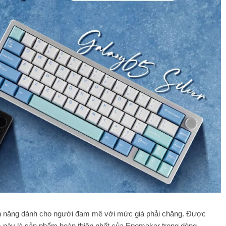
nh năng dành cho người đam mê với mức giá phải chăng. Được
% này là sản phẩm hoàn thiện nhất của Epomaker trong dòng