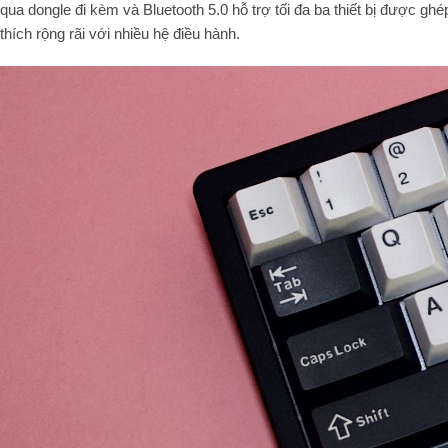
qua dongle đi kèm và Bluetooth 5.0 hỗ trợ tối đa ba thiết bị được
thích rộng rãi với nhiều hệ điều hành.