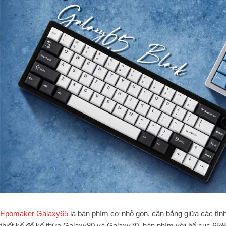
Epomaker Galaxy65
là bàn phím cơ nhỏ gọn, cân bằng giữa các tí
thiết kế để kế thừa Galaxy80 và Galaxy70, bàn phím với bố cục 65