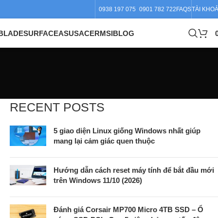
0938 197 075
0901 782 722
FAQS
TÀI KHO
BLADE
SURFACE
ASUS
ACER
MSI
BLOG
RECENT POSTS
5 giao diện Linux giống Windows nhất giúp
mang lại cảm giác quen thuộc
Hướng dẫn cách reset máy tính để bắt đầu mới
trên Windows 11/10 (2026)
Đánh giá Corsair MP700 Micro 4TB SSD – Ổ