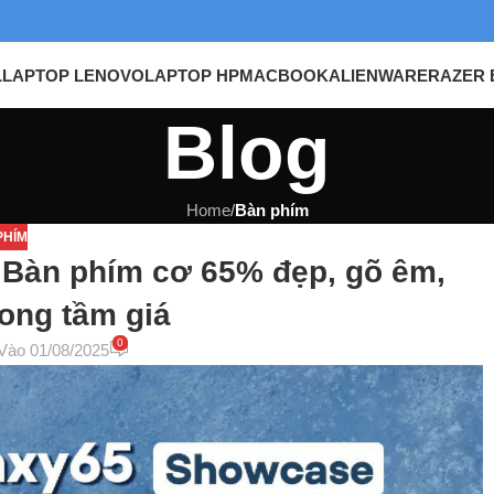
L
LAPTOP LENOVO
LAPTOP HP
MACBOOK
ALIENWARE
RAZER 
Blog
Home
/
Bàn phím
PHÍM
 Bàn phím cơ 65% đẹp, gõ êm,
ong tầm giá
0
Vào 01/08/2025