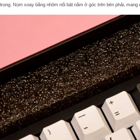
trọng. Núm xoay bằng nhôm nổi bật nằm ở góc trên bên phải, mang 