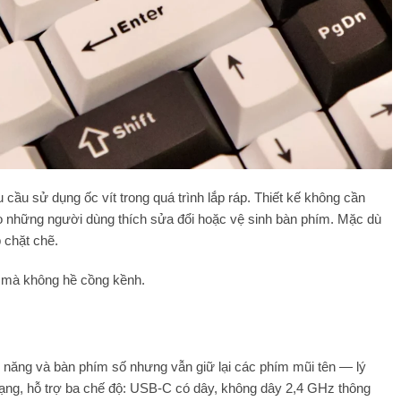
u cầu sử dụng ốc vít trong quá trình lắp ráp. Thiết kế không cần
ho những người dùng thích sửa đổi hoặc vệ sinh bàn phím. Mặc dù
 chặt chẽ.
n mà không hề cồng kềnh.
 năng và bàn phím số nhưng vẫn giữ lại các phím mũi tên — lý
dạng, hỗ trợ ba chế độ: USB-C có dây, không dây 2,4 GHz thông