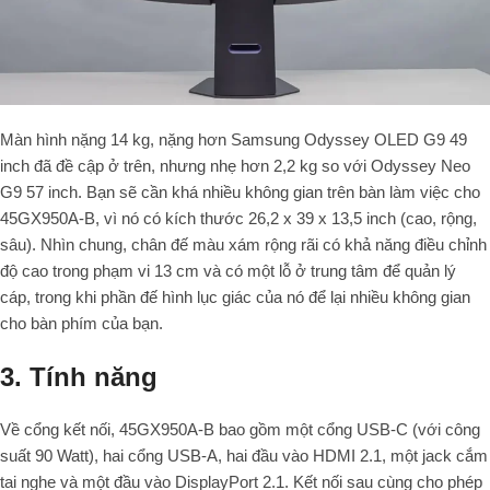
Màn hình nặng 14 kg, nặng hơn Samsung Odyssey OLED G9 49
inch đã đề cập ở trên, nhưng nhẹ hơn 2,2 kg so với Odyssey Neo
G9 57 inch. Bạn sẽ cần khá nhiều không gian trên bàn làm việc cho
45GX950A-B, vì nó có kích thước 26,2 x 39 x 13,5 inch (cao, rộng,
sâu). Nhìn chung, chân đế màu xám rộng rãi có khả năng điều chỉnh
độ cao trong phạm vi 13 cm và có một lỗ ở trung tâm để quản lý
cáp, trong khi phần đế hình lục giác của nó để lại nhiều không gian
cho bàn phím của bạn.
3. Tính năng
Về cổng kết nối, 45GX950A-B bao gồm một cổng USB-C (với công
suất 90 Watt), hai cổng USB-A, hai đầu vào HDMI 2.1, một jack cắm
tai nghe và một đầu vào DisplayPort 2.1. Kết nối sau cùng cho phép