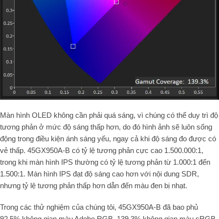
Màn hình OLED không cần phải quá sáng, vì chúng có thể duy trì độ
tương phản ở mức độ sáng thấp hơn, do đó hình ảnh sẽ luôn sống
động trong điều kiện ánh sáng yếu, ngay cả khi độ sáng đo được có
vẻ thấp. 45GX950A-B có tỷ lệ tương phản cực cao 1.500.000:1,
trong khi màn hình IPS thường có tỷ lệ tương phản từ 1.000:1 đến
1.500:1. Màn hình IPS đạt độ sáng cao hơn với nội dung SDR,
nhưng tỷ lệ tương phản thấp hơn dẫn đến màu đen bị nhạt.
Trong các thử nghiệm của chúng tôi, 45GX950A-B đã bao phủ
92,5% không gian màu Adobe RGB, 139,3% không gian màu sRGB