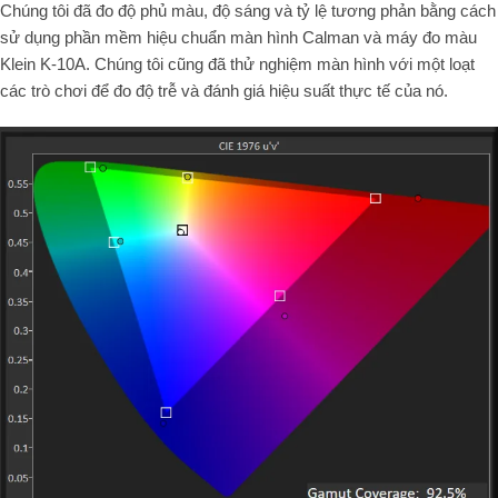
Chúng tôi đã đo độ phủ màu, độ sáng và tỷ lệ tương phản bằng cách
sử dụng phần mềm hiệu chuẩn màn hình Calman và máy đo màu
Klein K-10A. Chúng tôi cũng đã thử nghiệm màn hình với một loạt
các trò chơi để đo độ trễ và đánh giá hiệu suất thực tế của nó.