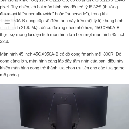
pixel. Tuy nhiên, cả hai màn hình này đều có tỷ lệ 32:9 (thường
được gọi là “super ultrawide” hoặc “superwide”), trong khi
45GX950A-B cung cấp số điểm ảnh này trên một tỷ lệ khung hình
nhỏ hơn là 21:9. Mặc dù có đường chéo nhỏ hơn, 45GX950A-B
thực sự mang lại diện tích màn hình lớn hơn một màn hình 49 inch
32:9.
Màn hình 45 inch 45GX950A-B có độ cong “mạnh mẽ” 800R. Độ
cong càng lớn, màn hình càng lấp đầy tầm nhìn của bạn, điều này
khiến màn hình cong trở thành lựa chọn ưu tiên cho các tựa game
mô phỏng.