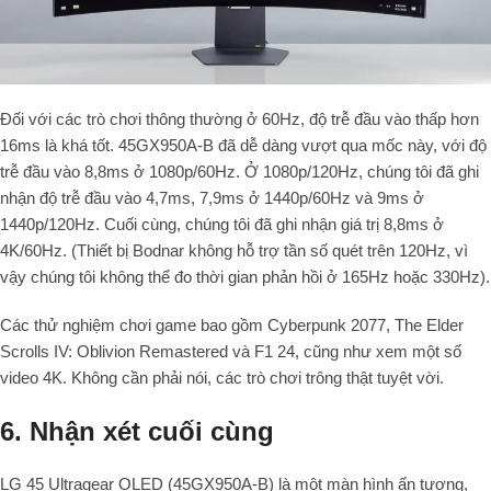
Đối với các trò chơi thông thường ở 60Hz, độ trễ đầu vào thấp hơn
16ms là khá tốt. 45GX950A-B đã dễ dàng vượt qua mốc này, với độ
trễ đầu vào 8,8ms ở 1080p/60Hz. Ở 1080p/120Hz, chúng tôi đã ghi
nhận độ trễ đầu vào 4,7ms, 7,9ms ở 1440p/60Hz và 9ms ở
1440p/120Hz. Cuối cùng, chúng tôi đã ghi nhận giá trị 8,8ms ở
4K/60Hz. (Thiết bị Bodnar không hỗ trợ tần số quét trên 120Hz, vì
vậy chúng tôi không thể đo thời gian phản hồi ở 165Hz hoặc 330Hz).
Các thử nghiệm chơi game bao gồm Cyberpunk 2077, The Elder
Scrolls IV: Oblivion Remastered và F1 24, cũng như xem một số
video 4K. Không cần phải nói, các trò chơi trông thật tuyệt vời.
6. Nhận xét cuối cùng
LG 45 Ultragear OLED (45GX950A-B) là một màn hình ấn tượng,