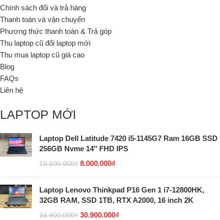
Chính sách đổi và trả hàng
Thanh toán và vận chuyển
Phương thức thanh toán & Trả góp
Thu laptop cũ đổi laptop mới
Thu mua laptop cũ giá cao
Blog
FAQs
Liên hệ
LAPTOP MỚI
Laptop Dell Latitude 7420 i5-1145G7 Ram 16GB SSD
256GB Nvme 14″ FHD IPS
8.000.000
₫
10.500.000
₫
Laptop Lenovo Thinkpad P16 Gen 1 i7-12800HK,
32GB RAM, SSD 1TB, RTX A2000, 16 inch 2K
30.900.000
₫
34.900.000
₫