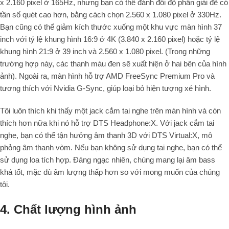
x 2.160 pixel ở 165Hz, nhưng bạn có thể đánh đổi độ phân giải để có
tần số quét cao hơn, bằng cách chọn 2.560 x 1.080 pixel ở 330Hz.
Bạn cũng có thể giảm kích thước xuống một khu vực màn hình 37
inch với tỷ lệ khung hình 16:9 ở 4K (3.840 x 2.160 pixel) hoặc tỷ lệ
khung hình 21:9 ở 39 inch và 2.560 x 1.080 pixel. (Trong những
trường hợp này, các thanh màu đen sẽ xuất hiện ở hai bên của hình
ảnh). Ngoài ra, màn hình hỗ trợ AMD FreeSync Premium Pro và
tương thích với Nvidia G-Sync, giúp loại bỏ hiện tượng xé hình.
Tôi luôn thích khi thấy một jack cắm tai nghe trên màn hình và còn
thích hơn nữa khi nó hỗ trợ DTS Headphone:X. Với jack cắm tai
nghe, bạn có thể tận hưởng âm thanh 3D với DTS Virtual:X, mô
phỏng âm thanh vòm. Nếu bạn không sử dụng tai nghe, bạn có thể
sử dụng loa tích hợp. Đáng ngạc nhiên, chúng mang lại âm bass
khá tốt, mặc dù âm lượng thấp hơn so với mong muốn của chúng
tôi.
4. Chất lượng hình ảnh