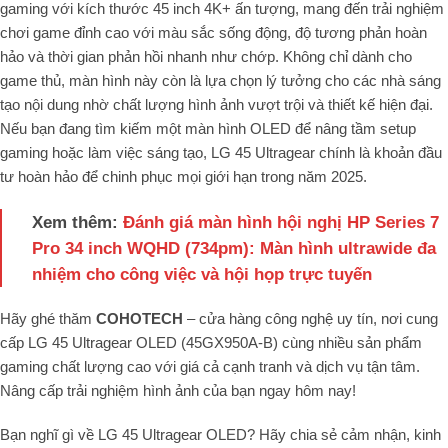
gaming với kích thước 45 inch 4K+ ấn tượng, mang đến trải nghiệm
chơi game đỉnh cao với màu sắc sống động, độ tương phản hoàn
hảo và thời gian phản hồi nhanh như chớp. Không chỉ dành cho
game thủ, màn hình này còn là lựa chọn lý tưởng cho các nhà sáng
tạo nội dung nhờ chất lượng hình ảnh vượt trội và thiết kế hiện đại.
Nếu bạn đang tìm kiếm một màn hình OLED để nâng tầm setup
gaming hoặc làm việc sáng tạo, LG 45 Ultragear chính là khoản đầu
tư hoàn hảo để chinh phục mọi giới hạn trong năm 2025.
Xem thêm:
Đánh giá màn hình hội nghị HP Series 7
Pro 34 inch WQHD (734pm): Màn hình ultrawide đa
nhiệm cho công việc và hội họp trực tuyến
Hãy ghé thăm
COHOTECH
– cửa hàng công nghệ uy tín, nơi cung
cấp LG 45 Ultragear OLED (45GX950A-B) cùng nhiều sản phẩm
gaming chất lượng cao với giá cả cạnh tranh và dịch vụ tận tâm.
Nâng cấp trải nghiệm hình ảnh của bạn ngay hôm nay!
Bạn nghĩ gì về LG 45 Ultragear OLED? Hãy chia sẻ cảm nhận, kinh