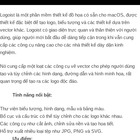
Logoist là một phần mềm thiết kế đồ họa có sẵn cho macOS, được
thiết kế đặc biệt để tạo logo, biểu tượng và các thiết kế dựa trên
vector khác. Logoist có giao diện trực quan và thân thiện với người
dùng, giúp người mới bắt đầu dễ dàng tiếp cận trong khi vẫn cung
cấp các công cụ nâng cao cho các nhà thiết kế dày dặn kinh
nghiệm.
Nó cung cấp một loạt các công cụ vẽ vector cho phép người dùng
tạo và tùy chỉnh các hình dạng, đường dẫn và hình minh họa, rất
quan trọng để tạo ra các logo độc đáo.
Tính năng nổi bật:
Thư viện biểu tượng, hình dạng, mẫu và bảng màu.
Bố cục và cấu trúc có thể tùy chỉnh cho các logo khác nhau.
Các công cụ như cắt ảnh, chỉnh sửa nền và tạo họa tiết.
Hỗ trợ xuất nhiều loại tệp như JPG, PNG và SVG.
Ưu điểm: