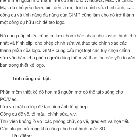
mềm mã nguồn mở mạnh mẽ có sẵn cho Windows, Mac và Linux.
Mặc dù chủ yếu được biết đến là một trình chỉnh sửa hình ảnh, các
công cụ và tính năng đa năng của GIMP cũng làm cho nó trở thành
một công cụ hữu ích để tạo logo.
Nó cung cấp nhiều công cụ lựa chọn khác nhau như lasso, hình chữ
nhật và hình elip, cho phép chỉnh sửa và thao tác chính xác các
thành phần của logo. GIMP cung cấp một loạt các tùy chọn chỉnh
sửa văn bản, cho phép người dùng thêm và thao tác các yếu tố văn
bản trong thiết kế logo.
Tính năng nổi bật:
Phần mềm thiết kế đồ họa mã nguồn mở có thể tải xuống cho
PC/Mac.
Lớp và mặt nạ lớp để tạo hình ảnh tổng hợp.
Công cụ để vẽ, tô màu, chỉnh sửa, v.v.
Thư viện khổng lồ với các phông chữ, cọ vẽ, gradient và họa tiết.
Các plugin mở rộng khả năng cho hoạt hình hoặc 3D.
Ưu điểm: