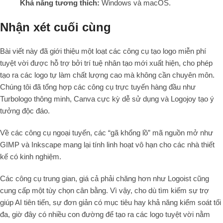
Khả năng tương thích:
Windows và macOS.
Nhận xét cuối cùng
Bài viết này đã giới thiệu một loạt các công cụ tạo logo miễn phí
tuyệt vời được hỗ trợ bởi trí tuệ nhân tạo mới xuất hiện, cho phép
tạo ra các logo tự làm chất lượng cao mà không cần chuyên môn.
Chúng tôi đã tổng hợp các công cụ trực tuyến hàng đầu như
Turbologo thông minh, Canva cực kỳ dễ sử dụng và Logojoy tạo ý
tưởng độc đáo.
Về các công cụ ngoại tuyến, các “gã khổng lồ” mã nguồn mở như
GIMP và Inkscape mang lại tính linh hoạt vô hạn cho các nhà thiết
kế có kinh nghiệm.
Các công cụ trung gian, giá cả phải chăng hơn như Logoist cũng
cung cấp một tùy chọn cân bằng. Vì vậy, cho dù tìm kiếm sự trợ
giúp AI tiên tiến, sự đơn giản có mục tiêu hay khả năng kiểm soát tối
đa, giờ đây có nhiều con đường để tạo ra các logo tuyệt vời nằm