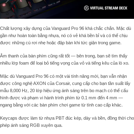
Chất lượng xây dựng của Vanguard Pro
96
khá chắc chắn. Mặc dù
gần như hoàn toàn bằng nhựa, nó có vẻ khá bền bỉ và có thể chịu
được những cú rơi nhẹ hoặc đập bàn khi tức giận trong game.
Âm thanh của bàn phím cũng rất tốt — bên trong, bạn sẽ tìm thấy
nhiều lớp foam để loại bỏ tiếng vọng của vỏ và tiếng kêu của lò xo.
Mặc dù Vanguard Pro
96
có một vài tính năng mới, bạn vẫn nhận
được công nghệ
AXON
của Corsair, cung cấp cho bạn
tần suất lấy
mẫu
8
,
000
Hz
,
20
lớp hiệu ứng ánh sáng trên bo mạch có thể cấu
hình được và phạm vi hành trình phím
từ
0.1
mm
đến
4
mm
—
ngang bằng với các bàn phím chơi game từ tính cao cấp khác.
Keycaps được làm từ nhựa
PBT đúc kép
, dày và bền, đồng thời cho
phép ánh sáng
RGB
xuyên qua.