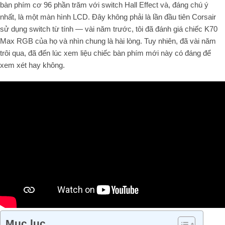
bàn phím cơ
96
phần trăm với switch Hall Effect và, đáng chú ý
nhất, là một màn hình LCD. Đây không phải là lần đầu tiên Corsair
sử dụng switch từ tính — vài năm trước, tôi đã đánh giá chiếc K
70
Max RGB của họ và nhìn chung là hài lòng. Tuy nhiên, đã vài năm
trôi qua, đã đến lúc xem liệu chiếc bàn phím mới này có đáng để
xem xét hay không.
Mục lục