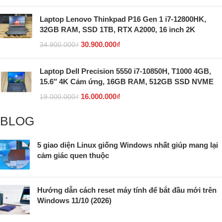
Laptop Lenovo Thinkpad P16 Gen 1 i7-12800HK,
32GB RAM, SSD 1TB, RTX A2000, 16 inch 2K
30.900.000
₫
34.900.000
₫
Laptop Dell Precision 5550 i7-10850H, T1000 4GB,
15.6″ 4K Cảm ứng, 16GB RAM, 512GB SSD NVME
16.000.000
₫
19.000.000
₫
BLOG
5 giao diện Linux giống Windows nhất giúp mang lại
cảm giác quen thuộc
Hướng dẫn cách reset máy tính để bắt đầu mới trên
Windows 11/10 (2026)