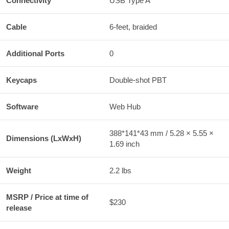
Connectivity
USB Type A
Cable
6-feet, braided
Additional Ports
0
Keycaps
Double-shot PBT
Software
Web Hub
388*141*43 mm / 5.28 × 5.55 ×
Dimensions (LxWxH)
1.69 inch
Weight
2.2 lbs
MSRP / Price at time of
$230
release