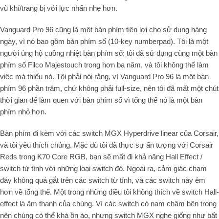
vũ khí/trang bị với lực nhấn nhẹ hơn.
Vanguard Pro
96
cũng là một bàn phím tiện lợi cho sử dụng hàng
ngày, vì nó bao gồm bàn phím số (
10
-key numberpad
). Tôi là một
người ủng hộ cuồng nhiệt bàn phím số; tôi đã sử dụng cùng một bàn
phím số Filco Majestouch trong hơn ba năm, và tôi không thể làm
việc mà thiếu nó. Tôi phải nói rằng, vì Vanguard Pro
96
là một bàn
phím
96
phần trăm, chứ không phải full-size, nên tôi đã mất một chút
thời gian để làm quen với bàn phím số vì tổng thể nó là một bàn
phím nhỏ hơn.
Bàn phím đi kèm với các switch MGX Hyperdrive linear của Corsair,
và tôi yêu thích chúng. Mặc dù tôi đã thực sự ấn tượng với Corsair
Reds trong K
70
Core RGB, bạn sẽ mất đi khả năng Hall Effect /
switch từ tính với những loại switch đó. Ngoài ra, cảm giác chạm
đáy không quá gắt trên các switch từ tính, và các switch này êm
hơn về tổng thể. Một trong những điều tôi không thích về switch Hall-
effect là âm thanh của chúng. Vì các switch có nam châm bên trong
nên chúng có thể khá ồn ào, nhưng switch MGX nghe giống như bất