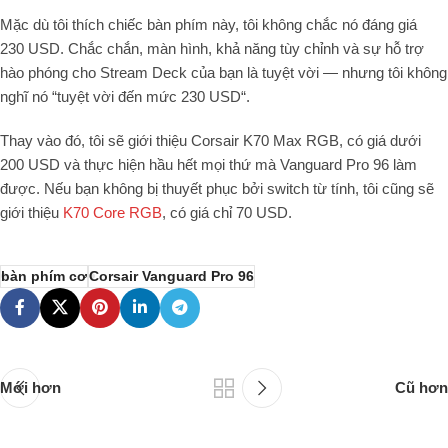
Mặc dù tôi thích chiếc bàn phím này, tôi không chắc nó đáng giá
230
USD
. Chắc chắn, màn hình, khả năng tùy chỉnh và sự hỗ trợ
hào phóng cho Stream Deck của bạn là tuyệt vời — nhưng tôi không
nghĩ nó “tuyệt vời đến mức
230
USD
“.
Thay vào đó, tôi sẽ giới thiệu Corsair K
70
Max RGB, có giá dưới
200
USD
và thực hiện hầu hết mọi thứ mà Vanguard Pro
96
làm
được. Nếu bạn không bị thuyết phục bởi switch từ tính, tôi cũng sẽ
giới thiệu
K
70
Core RGB
, có giá chỉ
70
USD
.
bàn phím cơ
Corsair Vanguard Pro 96
Mới hơn
Cũ hơn