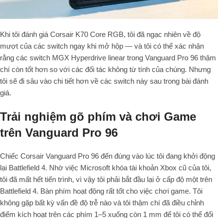
Khi tôi đánh giá Corsair K
70
Core RGB, tôi đã ngạc nhiên về độ
mượt của các switch ngay khi mở hộp — và tôi có thể xác nhận
rằng các switch MGX Hyperdrive linear trong Vanguard Pro
96
thậm
chí còn tốt hơn so với các đối tác không từ tính của chúng. Nhưng
tôi sẽ đi sâu vào chi tiết hơn về các switch này sau trong bài đánh
giá.
Trải nghiệm gõ phím và chơi Game
trên Vanguard Pro 96
Chiếc Corsair Vanguard Pro
96
đến đúng vào lúc tôi đang khởi động
lại
Battlefield 4
. Nhờ việc Microsoft khóa tài khoản Xbox cũ của tôi,
tôi đã mất hết tiến trình, vì vậy tôi phải bắt đầu lại ở cấp độ một trên
Battlefield 4
. Bàn phím hoạt động rất tốt cho việc chơi game. Tôi
không gặp bất kỳ vấn đề độ trễ nào và tôi thậm chí đã điều chỉnh
điểm kích hoạt trên các phím
1
–
5
xuống còn
1
mm
để tôi có thể đổi