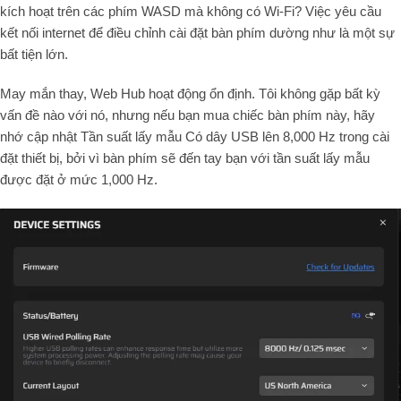
kích hoạt trên các phím WASD mà không có Wi-Fi? Việc yêu cầu
kết nối internet để điều chỉnh cài đặt bàn phím dường như là một sự
bất tiện lớn.
May mắn thay, Web Hub hoạt động ổn định. Tôi không gặp bất kỳ
vấn đề nào với nó, nhưng nếu bạn mua chiếc bàn phím này, hãy
nhớ cập nhật Tần suất lấy mẫu Có dây USB lên
8
,
000
Hz
trong cài
đặt thiết bị, bởi vì bàn phím sẽ đến tay bạn với tần suất lấy mẫu
được đặt ở mức
1
,
000
Hz
.