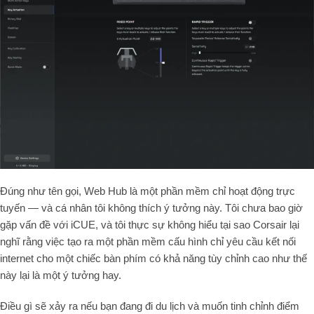
Đúng như tên gọi, Web Hub là một phần mềm chỉ hoạt động trực
tuyến — và cá nhân tôi không thích ý tưởng này. Tôi chưa bao giờ
gặp vấn đề với iCUE, và tôi thực sự không hiểu tại sao Corsair lại
nghĩ rằng việc tạo ra một phần mềm cấu hình chỉ yêu cầu kết nối
internet cho một chiếc bàn phím có khả năng tùy chỉnh cao như thế
này lại là một ý tưởng hay.
Điều gì sẽ xảy ra nếu bạn đang đi du lịch và muốn tinh chỉnh điểm