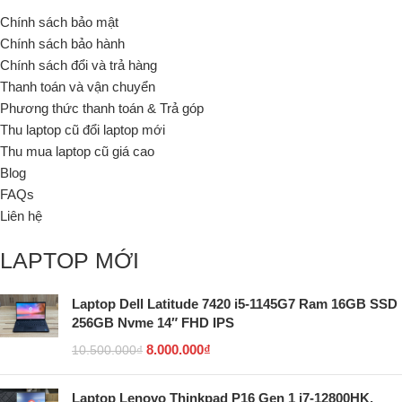
Chính sách bảo mật
Chính sách bảo hành
Chính sách đổi và trả hàng
Thanh toán và vận chuyển
Phương thức thanh toán & Trả góp
Thu laptop cũ đổi laptop mới
Thu mua laptop cũ giá cao
Blog
FAQs
Liên hệ
LAPTOP MỚI
Laptop Dell Latitude 7420 i5-1145G7 Ram 16GB SSD
256GB Nvme 14″ FHD IPS
8.000.000
₫
10.500.000
₫
Laptop Lenovo Thinkpad P16 Gen 1 i7-12800HK,