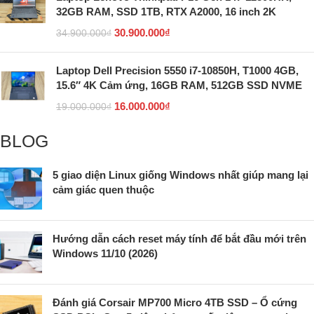
32GB RAM, SSD 1TB, RTX A2000, 16 inch 2K
30.900.000
₫
34.900.000
₫
Laptop Dell Precision 5550 i7-10850H, T1000 4GB,
15.6″ 4K Cảm ứng, 16GB RAM, 512GB SSD NVME
16.000.000
₫
19.000.000
₫
BLOG
5 giao diện Linux giống Windows nhất giúp mang lại
cảm giác quen thuộc
Hướng dẫn cách reset máy tính để bắt đầu mới trên
Windows 11/10 (2026)
Đánh giá Corsair MP700 Micro 4TB SSD – Ổ cứng