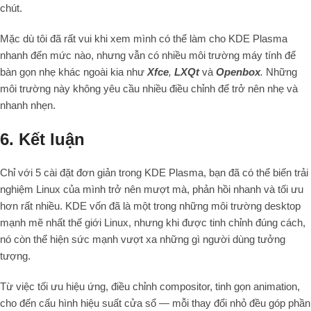
chút.
Mặc dù tôi đã rất vui khi xem mình có thể làm cho KDE Plasma
nhanh đến mức nào, nhưng vẫn có nhiều môi trường máy tính để
bàn gọn nhẹ khác ngoài kia như
Xfce
,
LXQt
và
Openbox
.
Những
môi trường này không yêu cầu nhiều điều chỉnh để trở nên nhẹ và
nhanh nhẹn.
6. Kết luận
Chỉ với 5 cài đặt đơn giản trong KDE Plasma, bạn đã có thể biến trải
nghiệm Linux của mình trở nên mượt mà, phản hồi nhanh và tối ưu
hơn rất nhiều. KDE vốn đã là một trong những môi trường desktop
mạnh mẽ nhất thế giới Linux, nhưng khi được tinh chỉnh đúng cách,
nó còn thể hiện sức mạnh vượt xa những gì người dùng tưởng
tượng.
Từ việc tối ưu hiệu ứng, điều chỉnh compositor, tinh gọn animation,
cho đến cấu hình hiệu suất cửa sổ — mỗi thay đổi nhỏ đều góp phần