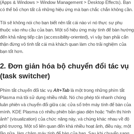
(Apps & Windows > Window Management > Desktop Effects). Bạn
có thể bỏ chọn tất cả những hiệu ứng mà bạn chắc chắn không cần.
Tôi sẽ không nói cho bạn biết nên tắt cái nào vì nó thực sự phụ
thuộc vào nhu cầu của bạn. Một số hiệu ứng máy tính để bàn hướng
đến khả năng tiếp cận (accessibility-oriented), vì vậy bạn phải cẩn
thận đừng vô tình tắt cái mà khách quan làm cho trải nghiệm của
bạn tốt hơn.
2. Đơn giản hóa bộ chuyển đổi tác vụ
(task switcher)
Phím tắt chuyển đổi tác vụ
Alt+Tab
là một trong những phím tắt
Plasma mà tôi sử dụng nhiều nhất. Nó cho phép tôi nhanh chóng
luân phiên và chuyển đổi giữa các cửa sổ trên máy tính để bàn của
mình. KDE Plasma có nhiều phiên bản giao diện hoặc “hiển thị hình
ảnh” (visualization) của chức năng này, và chúng khác nhau về độ
phô trương. Một số liên quan đến khá nhiều hoạt ảnh, điều này, một
lần nữa, làm chậm máy tính để bàn của bạn. Sau khi chuyển sang