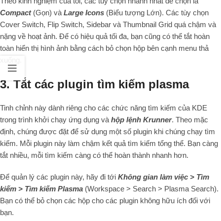
Theo kinh nghiệm của tôi, các tùy chọn nhanh nhất để chọn là
Compact
(Gọn) và
Large Icons
(Biểu tượng Lớn). Các tùy chọn
Cover Switch, Flip Switch, Sidebar và Thumbnail Grid quá chậm và
nặng về hoạt ảnh. Để có hiệu quả tối đa, bạn cũng có thể tắt hoàn
toàn hiển thị hình ảnh bằng cách bỏ chọn hộp bên cạnh menu thả
xuống.
3. Tắt các plugin tìm kiếm plasma
Tinh chỉnh này dành riêng cho các chức năng tìm kiếm của KDE
trong trình khởi chạy ứng dụng và
hộp lệnh Krunner
. Theo mặc
định, chúng được đặt để sử dụng một số plugin khi chúng chạy tìm
kiếm. Mỗi plugin này làm chậm kết quả tìm kiếm tổng thể. Bạn càng
tắt nhiều, mỗi tìm kiếm càng có thể hoàn thành nhanh hơn.
Để quản lý các plugin này, hãy đi tới
Không gian làm việc > Tìm
kiếm > Tìm kiếm Plasma
(Workspace > Search > Plasma Search).
Bạn có thể bỏ chọn các hộp cho các plugin không hữu ích đối với
bạn.