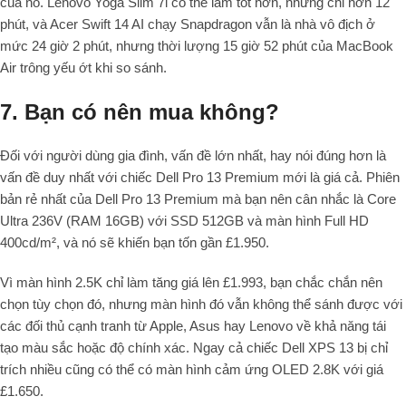
của nó. Lenovo Yoga Slim 7i có thể làm tốt hơn, nhưng chỉ hơn 12
phút, và Acer Swift 14 AI chạy Snapdragon vẫn là nhà vô địch ở
mức 24 giờ 2 phút, nhưng thời lượng 15 giờ 52 phút của MacBook
Air trông yếu ớt khi so sánh.
7. Bạn có nên mua không?
Đối với người dùng gia đình, vấn đề lớn nhất, hay nói đúng hơn là
vấn đề duy nhất với chiếc Dell Pro 13 Premium mới là giá cả. Phiên
bản rẻ nhất của Dell Pro 13 Premium mà bạn nên cân nhắc là Core
Ultra 236V (RAM 16GB) với SSD 512GB và màn hình Full HD
400cd/m², và nó sẽ khiến bạn tốn gần £1.950.
Vì màn hình 2.5K chỉ làm tăng giá lên £1.993, bạn chắc chắn nên
chọn tùy chọn đó, nhưng màn hình đó vẫn không thể sánh được với
các đối thủ cạnh tranh từ Apple, Asus hay Lenovo về khả năng tái
tạo màu sắc hoặc độ chính xác. Ngay cả chiếc Dell XPS 13 bị chỉ
trích nhiều cũng có thể có màn hình cảm ứng OLED 2.8K với giá
£1.650.