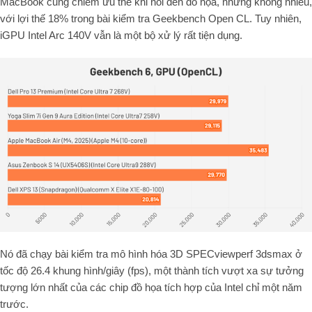
MacBook cũng chiếm ưu thế khi nói đến đồ họa, nhưng không nhiều,
với lợi thế 18% trong bài kiểm tra Geekbench Open CL. Tuy nhiên,
iGPU Intel Arc 140V vẫn là một bộ xử lý rất tiện dụng.
Nó đã chạy bài kiểm tra mô hình hóa 3D SPECviewperf 3dsmax ở
tốc độ 26.4 khung hình/giây (fps), một thành tích vượt xa sự tưởng
tượng lớn nhất của các chip đồ họa tích hợp của Intel chỉ một năm
trước.