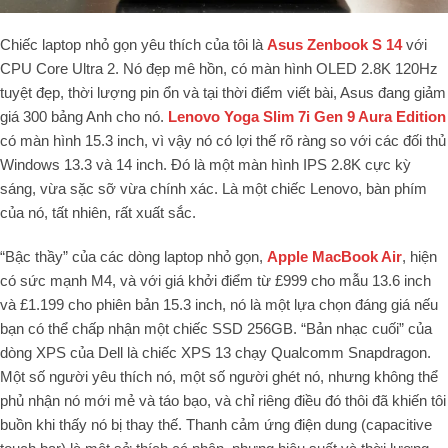
Chiếc laptop nhỏ gọn yêu thích của tôi là
Asus Zenbook S 14
với
CPU Core Ultra 2. Nó đẹp mê hồn, có màn hình OLED 2.8K 120Hz
tuyệt đẹp, thời lượng pin ổn và tại thời điểm viết bài, Asus đang giảm
giá 300 bảng Anh cho nó.
Lenovo Yoga Slim 7i Gen 9 Aura Edition
có màn hình 15.3 inch, vì vậy nó có lợi thế rõ ràng so với các đối thủ
Windows 13.3 và 14 inch.
Đó là một màn hình IPS 2.8K cực kỳ
sáng, vừa sặc sỡ vừa chính xác. Là một chiếc Lenovo, bàn phím
của nó, tất nhiên, rất xuất sắc.
“Bậc thầy” của các dòng laptop nhỏ gọn,
Apple MacBook Air
, hiện
có sức mạnh M4, và với giá khởi điểm từ £999 cho mẫu 13.6 inch
và £1.199 cho phiên bản 15.3 inch, nó là một lựa chọn đáng giá nếu
bạn có thể chấp nhận một chiếc SSD 256GB. “Bản nhạc cuối” của
dòng XPS của Dell là chiếc XPS 13 chạy Qualcomm Snapdragon.
Một số người yêu thích nó, một số người ghét nó, nhưng không thể
phủ nhận nó mới mẻ và táo bạo, và chỉ riêng điều đó thôi đã khiến tôi
buồn khi thấy nó bị thay thế. Thanh cảm ứng điện dung (capacitive