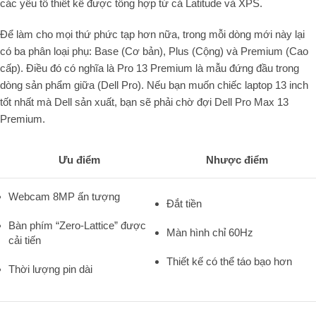
các yếu tố thiết kế được tổng hợp từ cả Latitude và XPS.
Để làm cho mọi thứ phức tạp hơn nữa, trong mỗi dòng mới này lại
có ba phân loại phụ: Base (Cơ bản), Plus (Cộng) và Premium (Cao
cấp). Điều đó có nghĩa là Pro 13 Premium là mẫu đứng đầu trong
dòng sản phẩm giữa (Dell Pro). Nếu bạn muốn chiếc laptop 13 inch
tốt nhất mà Dell sản xuất, bạn sẽ phải chờ đợi Dell Pro Max 13
Premium.
Ưu điểm
Nhược điểm
Webcam 8MP ấn tượng
Đắt tiền
Bàn phím “Zero-Lattice” được
Màn hình chỉ 60Hz
cải tiến
Thiết kế có thể táo bạo hơn
Thời lượng pin dài