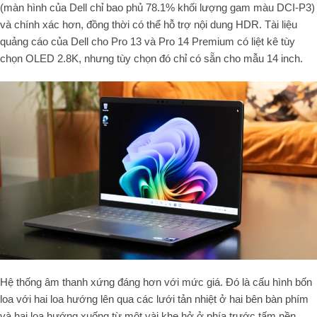
(màn hình của Dell chỉ bao phủ 78.1% khối lượng gam màu DCI-P3)
và chính xác hơn, đồng thời có thể hỗ trợ nội dung HDR. Tài liệu
quảng cáo của Dell cho Pro 13 và Pro 14 Premium có liệt kê tùy
chọn OLED 2.8K, nhưng tùy chọn đó chỉ có sẵn cho mẫu 14 inch.
Hệ thống âm thanh xứng đáng hơn với mức giá. Đó là cấu hình bốn
loa với hai loa hướng lên qua các lưới tản nhiệt ở hai bên bàn phím
và hai loa hướng xuống từ một vài khe hở ở phía trước tấm nền.