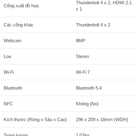
Thunderbolt 4 x 2, HDMI 2.1
Cổng xuất đồ họa
x 1
Các cổng khác
Thunderbolt 4 x 2
Webcam
8MP
Loa
Stereo
Wi-Fi
Wi-Fi 7
Bluetooth
Bluetooth 5.4
NFC
Không (No)
Kích thước (Rộng x Sâu x Cao)
296 x 209 x 18mm (WDH)
Trọng lượng
1.07kg