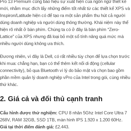
Pro 13 Premium cũng báo hiệu sự xuất hiện của ngôn ngữ thiết kế
mới, nhằm mục đích lấy những điểm tốt nhất từ các thiết kế XPS và
Inspiron/Latitude hiện có để tạo ra một sản phẩm thu hút cả người
dùng doanh nghiệp và người dùng thông thường. Khái niệm này thể
hiện rõ nhất ở bàn phím. Chúng ta có ở đây là bàn phím “Zero-
Lattice” của XPS nhưng đã loại bỏ một số tính năng quá mức mà
nhiều người dùng không ưa thích.
Đương nhiên, vì đây là Dell, có rất nhiều tùy chọn để lựa chọn trước
khi mua: chẳng hạn, bạn có thể thêm kết nối di động (cellular
connectivity), bỏ qua Bluetooth vì lý do bảo mật và chọn bao gồm
phần mềm quản lý doanh nghiệp vPro của Intel trong gói, cùng nhiều
thứ khác.
2. Giá cả và đối thủ cạnh tranh
Cấu hình được thử nghiệm:
CPU 8 nhân 5Ghz Intel Core Ultra 7
268V, RAM 32GB, SSD 1TB, màn hình IPS 1.920 x 1.200 60Hz.
Giá tại thời điểm đánh giá:
£2.443.