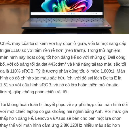
Chiếc máy của tôi đi kèm với tùy chọn ở giữa, vốn là một nâng cấp
trị giá £160 so với tấm nền rẻ hơn (nên tránh). Trong thử nghiệm,
màn hình này hoạt động tốt hơn đáng kể so với những gì Dell công
bố, với độ sáng tối đa đạt 443cd/m² và khả năng tái tạo màu sắc tối
đa là 110% sRGB. Tỷ lệ tương phản cũng tốt, ở mức 1.809:1. Màn
hình có độ chính xác màu sắc hữu ích, với độ sai lệch Delta E là
1.51 so với cấu hình sRGB, và nó có lớp hoàn thiện mờ (matte
finish), giúp chống phản chiếu rất tốt.
Tôi không hoàn toàn bị thuyết phục về sự phù hợp của màn hình đối
với một chiếc laptop có giá khoảng hai nghìn bảng Anh. Với mức giá
thấp hơn đáng kể, Lenovo và Asus sẽ bán cho bạn một lựa chọn
thay thế với màn hình cảm ứng 2.8K 120Hz nhiều màu sắc hơn