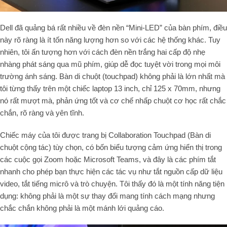
Dell đã quảng bá rất nhiều về đèn nền “Mini-LED” của bàn phím, điều
này rõ ràng là ít tốn năng lượng hơn so với các hệ thống khác. Tuy
nhiên, tôi ấn tượng hơn với cách đèn nền trắng hai cấp độ nhẹ
nhàng phát sáng qua mũ phím, giúp dễ đọc tuyệt vời trong mọi môi
trường ánh sáng. Bàn di chuột (touchpad) không phải là lớn nhất mà
tôi từng thấy trên một chiếc laptop 13 inch, chỉ 125 x 70mm, nhưng
nó rất mượt mà, phản ứng tốt và cơ chế nhấp chuột cơ học rất chắc
chắn, rõ ràng và yên tĩnh.
Chiếc máy của tôi được trang bị Collaboration Touchpad (Bàn di
chuột cộng tác) tùy chọn, có bốn biểu tượng cảm ứng hiển thị trong
các cuộc gọi Zoom hoặc Microsoft Teams, và đây là các phím tắt
nhanh cho phép bạn thực hiện các tác vụ như tắt nguồn cấp dữ liệu
video, tắt tiếng micrô và trò chuyện. Tôi thấy đó là một tính năng tiện
dụng: không phải là một sự thay đổi mang tính cách mạng nhưng
chắc chắn không phải là một mánh lới quảng cáo.