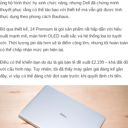
ủng hộ hình thức hy sinh chức năng, nhưng Dell đã chứng minh
thuyết phục rằng có thể táo bạo với thiết kế mà vẫn giữ được tính
thực dụng theo phong cách Bauhaus.
Bỏ qua thiết kế, 14 Premium là gói sản phẩm rất hấp dẫn với hiệu
suất mạnh mẽ, màn hình OLED xuất sắc và hệ thống loa tứ tuyệt
vời. Thời lượng pin dài hơn sẽ là điểm cộng lớn, nhưng tôi hoàn toàn
có thể chấp nhận mức pin hiện tại.
Điều có thể khiến bạn do dự là giá bán lẻ đề xuất £2.199 – khá đắt đỏ
với cấu hình này. Tuy nhiên, tôi đã thấy máy giảm giá đáng kể gần
đây, vì vậy có thể đáng chờ đợt sale trước khi quyết định chi tiền.