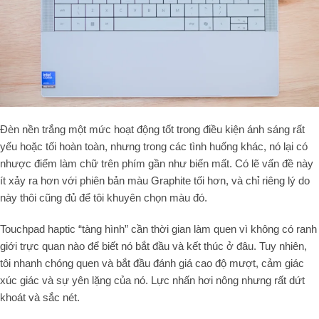
Đèn nền trắng một mức hoạt động tốt trong điều kiện ánh sáng rất
yếu hoặc tối hoàn toàn, nhưng trong các tình huống khác, nó lại có
nhược điểm làm chữ trên phím gần như biến mất. Có lẽ vấn đề này
ít xảy ra hơn với phiên bản màu Graphite tối hơn, và chỉ riêng lý do
này thôi cũng đủ để tôi khuyên chọn màu đó.
Touchpad haptic “tàng hình” cần thời gian làm quen vì không có ranh
giới trực quan nào để biết nó bắt đầu và kết thúc ở đâu. Tuy nhiên,
tôi nhanh chóng quen và bắt đầu đánh giá cao độ mượt, cảm giác
xúc giác và sự yên lặng của nó. Lực nhấn hơi nông nhưng rất dứt
khoát và sắc nét.