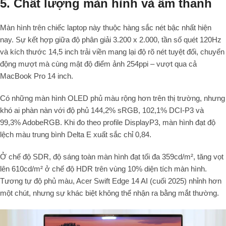
5. Chất lượng màn hình và âm thanh
Màn hình trên chiếc laptop này thuộc hàng sắc nét bậc nhất hiện
nay. Sự kết hợp giữa độ phân giải 3.200 x 2.000, tần số quét 120Hz
và kích thước 14,5 inch trải viền mang lại độ rõ nét tuyệt đối, chuyển
động mượt mà cùng mật độ điểm ảnh 254ppi – vượt qua cả
MacBook Pro 14 inch.
Có những màn hình OLED phủ màu rộng hơn trên thị trường, nhưng
khó ai phàn nàn với độ phủ 144,2% sRGB, 102,1% DCI-P3 và
99,3% AdobeRGB. Khi đo theo profile DisplayP3, màn hình đạt độ
lệch màu trung bình Delta E xuất sắc chỉ 0,84.
Ở chế độ SDR, độ sáng toàn màn hình đạt tối đa 359cd/m², tăng vọt
lên 610cd/m² ở chế độ HDR trên vùng 10% diện tích màn hình.
Tương tự độ phủ màu, Acer Swift Edge 14 AI (cuối 2025) nhỉnh hơn
một chút, nhưng sự khác biệt không thể nhận ra bằng mắt thường.