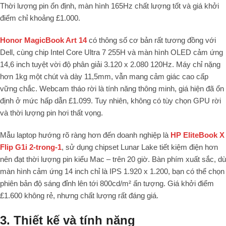
Thời lượng pin ổn định, màn hình 165Hz chất lượng tốt và giá khởi
điểm chỉ khoảng £1.000.
Honor MagicBook Art 14
có thông số cơ bản rất tương đồng với
Dell, cùng chip Intel Core Ultra 7 255H và màn hình OLED cảm ứng
14,6 inch tuyệt vời độ phân giải 3.120 x 2.080 120Hz. Máy chỉ nặng
hơn 1kg một chút và dày 11,5mm, vẫn mang cảm giác cao cấp
vững chắc. Webcam tháo rời là tính năng thông minh, giá hiện đã ổn
định ở mức hấp dẫn £1.099. Tuy nhiên, không có tùy chọn GPU rời
và thời lượng pin hơi thất vọng.
Mẫu laptop hướng rõ ràng hơn đến doanh nghiệp là
HP EliteBook X
Flip G1i 2-trong-1
, sử dụng chipset Lunar Lake tiết kiệm điện hơn
nên đạt thời lượng pin kiểu Mac – trên 20 giờ. Bàn phím xuất sắc, dù
màn hình cảm ứng 14 inch chỉ là IPS 1.920 x 1.200, bạn có thể chọn
phiên bản độ sáng đỉnh lên tới 800cd/m² ấn tượng. Giá khởi điểm
£1.600 không rẻ, nhưng chất lượng rất đáng giá.
3. Thiết kế và tính năng