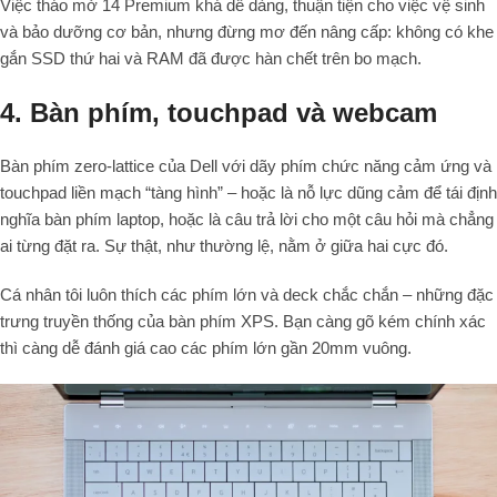
Việc tháo mở 14 Premium khá dễ dàng, thuận tiện cho việc vệ sinh
và bảo dưỡng cơ bản, nhưng đừng mơ đến nâng cấp: không có khe
gắn SSD thứ hai và RAM đã được hàn chết trên bo mạch.
4. Bàn phím, touchpad và webcam
Bàn phím zero-lattice của Dell với dãy phím chức năng cảm ứng và
touchpad liền mạch “tàng hình” – hoặc là nỗ lực dũng cảm để tái định
nghĩa bàn phím laptop, hoặc là câu trả lời cho một câu hỏi mà chẳng
ai từng đặt ra. Sự thật, như thường lệ, nằm ở giữa hai cực đó.
Cá nhân tôi luôn thích các phím lớn và deck chắc chắn – những đặc
trưng truyền thống của bàn phím XPS. Bạn càng gõ kém chính xác
thì càng dễ đánh giá cao các phím lớn gần 20mm vuông.