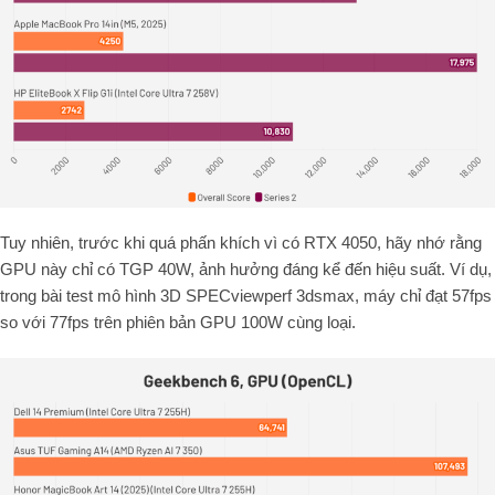
Tuy nhiên, trước khi quá phấn khích vì có RTX 4050, hãy nhớ rằng
GPU này chỉ có TGP 40W, ảnh hưởng đáng kể đến hiệu suất. Ví dụ,
trong bài test mô hình 3D SPECviewperf 3dsmax, máy chỉ đạt 57fps
so với 77fps trên phiên bản GPU 100W cùng loại.