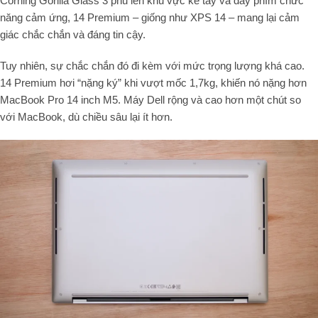
Corning Gorilla Glass 3 phủ lên khu vực kê tay và dãy phím chức
năng cảm ứng, 14 Premium – giống như XPS 14 – mang lại cảm
giác chắc chắn và đáng tin cậy.
Tuy nhiên, sự chắc chắn đó đi kèm với mức trọng lượng khá cao.
14 Premium hơi “nặng ký” khi vượt mốc 1,7kg, khiến nó nặng hơn
MacBook Pro 14 inch M5. Máy Dell rộng và cao hơn một chút so
với MacBook, dù chiều sâu lại ít hơn.