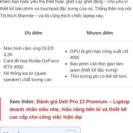
khiến bạn hoặc yêu tha thiết hoặc ghét cay ghét đắng – chủ yếu vì
thiết kế bàn phím và touchpad đặc trưng của nó. Thẳng thắn mà nói:
Tôi thích Marmite – và tôi cũng thích chiếc laptop này.
Ưu điểm
Nhược điểm
Màn hình cảm ứng OLED
GPU bị giới hạn công suất chỉ
3.2K
40W
Card đồ họa Nvidia GeForce
Bàn phím cần thời gian làm
RTX 4050
quen (thiết kế đặc trưng)
Hệ thống loa tứ (quad-
Thời lượng pin có thể tốt hơn
speaker) chất lượng cao
Xem thêm:
Đánh giá Dell Pro 13 Premium – Laptop
doanh nhân siêu nhẹ, hiệu năng bền bỉ và thiết kế
cao cấp cho công việc hiện đại