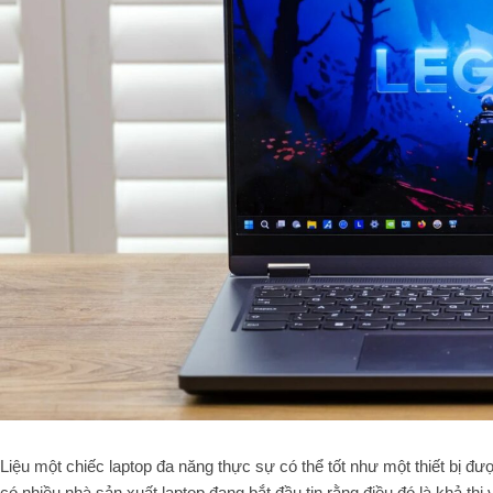
Liệu một chiếc laptop đa năng thực sự có thể tốt như một thiết bị đ
có nhiều nhà sản xuất laptop đang bắt đầu tin rằng điều đó là khả th