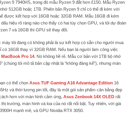
zen 9 7940HS, trong đó mẫu Ryzen 9 đắt hơn £150. Mẫu Ryzen
 nhớ 512GB hoặc 1TB. Phiên bản Ryzen 9 chỉ có thể đi kèm với
thể được kết hợp với 16GB hoặc 32GB RAM. Mẫu 16GB đi kèm
u hiệu rõ ràng nào cho thấy có hai tùy chọn GPU, và tôi dự đoán
zen 7 và 16GB thì GPU sẽ thay đổi.
c máy tôi đang có không phải là sự kết hợp có sẵn cho người mua
ỉ có 16GB thay vì 32GB RAM. Nếu bạn là người làm công việc
 MacBook Pro 14
. Nó không hề rẻ. Mẫu cơ bản với 1TB bộ nhớ
ỗ” (chúng tôi mô tả bản cập nhật là “không đáng kể”), nhưng màn
bạn có thể chọn
Asus TUF Gaming A16 Advantage Edition
16
5Hz và thời lượng pin tốt, đây là một gói sản phẩm cân bằng đẹp
 cách hơn với màn hình cảm ứng,
Asus Zenbook 14X OLED
rất
thị trường, màn hình và loa của nó rất nổi bật. Tuy nhiên, với giá
i9-13900H mạnh mẽ, và GPU Nividia RTX 3050.