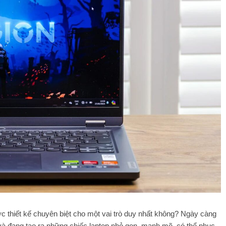
ược thiết kế chuyên biệt cho một vai trò duy nhất không? Ngày càng
i và đang tạo ra những chiếc laptop nhỏ gọn, mạnh mẽ, có thể phục