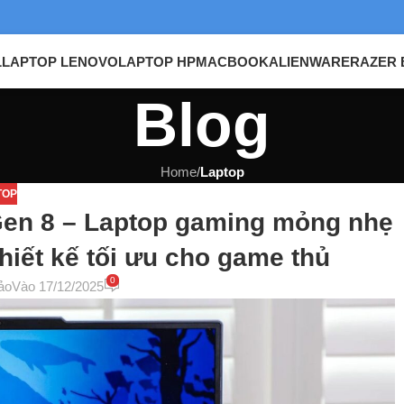
L
LAPTOP LENOVO
LAPTOP HP
MACBOOK
ALIENWARE
RAZER 
Blog
Home
/
Laptop
TOP
Gen 8 – Laptop gaming mỏng nhẹ
hiết kế tối ưu cho game thủ
0
ảo
Vào 17/12/2025