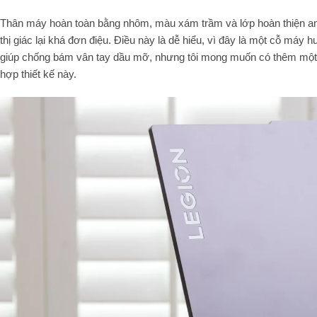
Thân máy hoàn toàn bằng nhôm, màu xám trầm và lớp hoàn thiện ano
thị giác lại khá đơn điệu. Điều này là dễ hiểu, vì đây là một cỗ máy
giúp chống bám vân tay dầu mỡ, nhưng tôi mong muốn có thêm một c
hợp thiết kế này.