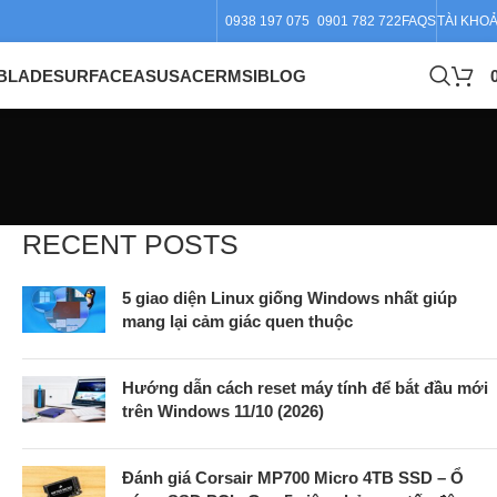
0938 197 075
0901 782 722
FAQS
TÀI KHO
BLADE
SURFACE
ASUS
ACER
MSI
BLOG
RECENT POSTS
5 giao diện Linux giống Windows nhất giúp
mang lại cảm giác quen thuộc
Hướng dẫn cách reset máy tính để bắt đầu mới
trên Windows 11/10 (2026)
Đánh giá Corsair MP700 Micro 4TB SSD – Ổ