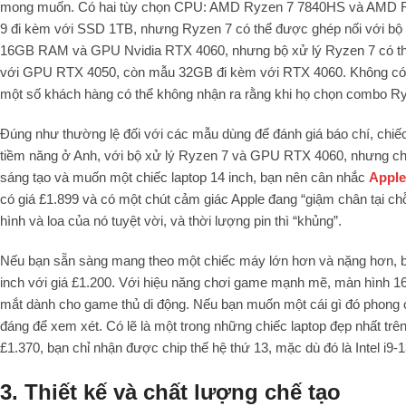
mong muốn. Có hai tùy chọn CPU: AMD Ryzen 7 7840HS và AMD Ry
9 đi kèm với SSD 1TB, nhưng Ryzen 7 có thể được ghép nối với bộ
16GB RAM và GPU Nvidia RTX 4060, nhưng bộ xử lý Ryzen 7 có 
với GPU RTX 4050, còn mẫu 32GB đi kèm với RTX 4060. Không có dấ
một số khách hàng có thể không nhận ra rằng khi họ chọn combo Ry
Đúng như thường lệ đối với các mẫu dùng để đánh giá báo chí, chiế
tiềm năng ở Anh, với bộ xử lý Ryzen 7 và GPU RTX 4060, nhưng ch
sáng tạo và muốn một chiếc laptop 14 inch, bạn nên cân nhắc
Apple
có giá £1.899 và có một chút cảm giác Apple đang “giậm chân tại ch
hình và loa của nó tuyệt vời, và thời lượng pin thì “khủng”.
Nếu bạn sẵn sàng mang theo một chiếc máy lớn hơn và nặng hơn, 
inch với giá £1.200. Với hiệu năng chơi game mạnh mẽ, màn hình 16
mắt dành cho game thủ di động. Nếu bạn muốn một cái gì đó phong
đáng để xem xét. Có lẽ là một trong những chiếc laptop đẹp nhất trên 
£1.370, bạn chỉ nhận được chip thế hệ thứ 13, mặc dù đó là Intel 
3. Thiết kế và chất lượng chế tạo