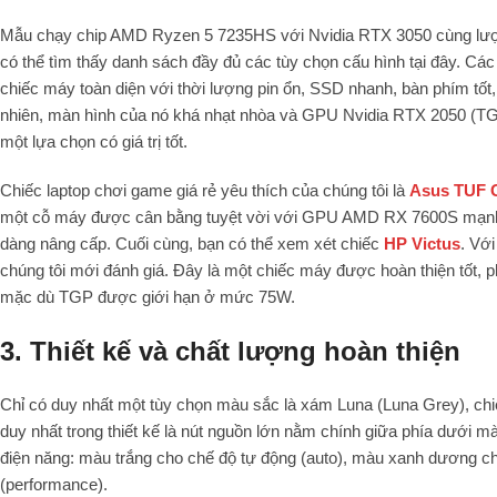
Mẫu chạy chip AMD Ryzen 5 7235HS với Nvidia RTX 3050 cùng lượn
có thể tìm thấy danh sách đầy đủ các tùy chọn cấu hình tại đây. C
chiếc máy toàn diện với thời lượng pin ổn, SSD nhanh, bàn phím tố
nhiên, màn hình của nó khá nhạt nhòa và GPU Nvidia RTX 2050 (TGP
một lựa chọn có giá trị tốt.
Chiếc laptop chơi game giá rẻ yêu thích của chúng tôi là
Asus TUF G
một cỗ máy được cân bằng tuyệt vời với GPU AMD RX 7600S mạnh m
dàng nâng cấp. Cuối cùng, bạn có thể xem xét chiếc
HP Victus
. Vớ
chúng tôi mới đánh giá. Đây là một chiếc máy được hoàn thiện tốt, 
mặc dù TGP được giới hạn ở mức 75W.
3. Thiết kế và chất lượng hoàn thiện
Chỉ có duy nhất một tùy chọn màu sắc là xám Luna (Luna Grey), chi
duy nhất trong thiết kế là nút nguồn lớn nằm chính giữa phía dưới 
điện năng: màu trắng cho chế độ tự động (auto), màu xanh dương cho
(performance).