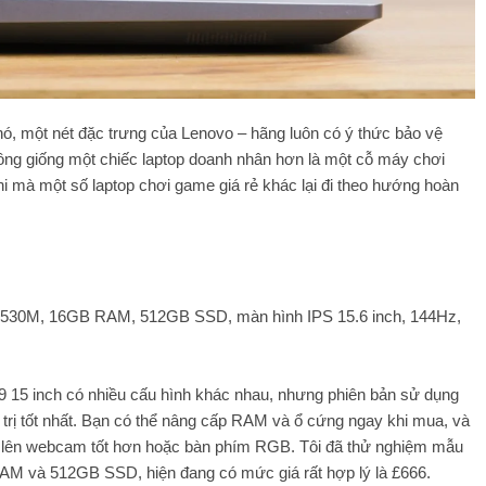
ó, một nét đặc trưng của Lenovo – hãng luôn có ý thức bảo vệ
ông giống một chiếc laptop doanh nhân hơn là một cỗ máy chơi
hi mà một số laptop chơi game giá rẻ khác lại đi theo hướng hoàn
 A530M, 16GB RAM, 512GB SSD, màn hình IPS 15.6 inch, 144Hz,
 15 inch có nhiều cấu hình khác nhau, nhưng phiên bản sử dụng
á trị tốt nhất. Bạn có thể nâng cấp RAM và ổ cứng ngay khi mua, và
p lên webcam tốt hơn hoặc bàn phím RGB. Tôi đã thử nghiệm mẫu
M và 512GB SSD, hiện đang có mức giá rất hợp lý là £666.