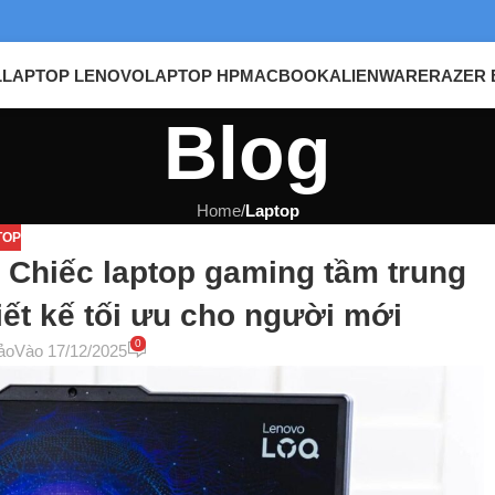
L
LAPTOP LENOVO
LAPTOP HP
MACBOOK
ALIENWARE
RAZER 
Blog
Home
/
Laptop
TOP
 Chiếc laptop gaming tầm trung
iết kế tối ưu cho người mới
0
ảo
Vào 17/12/2025