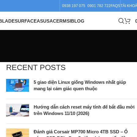
0938 197 075
0901 782 722
FAQS
TÀI KHO
BLADE
SURFACE
ASUS
ACER
MSI
BLOG
RECENT POSTS
5 giao diện Linux giống Windows nhất giúp
mang lại cảm giác quen thuộc
Hướng dẫn cách reset máy tính để bắt đầu mới
trên Windows 11/10 (2026)
Đánh giá Corsair MP700 Micro 4TB SSD – Ổ