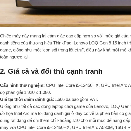
Chiếc máy này mang lại cảm giác cao cấp hơn so với mức giá của n
danh tiếng của thương hiệu ThinkPad. Lenovo LOQ Gen 9 15 inch tr
game, giống như một “con sói trong lốt cừu”, điều này khá mới mẻ k
toàn ngược lại.
2. Giá cả và đối thủ cạnh tranh
Cấu hình thử nghiệm:
CPU Intel Core i5-12450HX, GPU Intel Arc
độ phân giải 1.920 x 1.080.
Giá tại thời điểm đánh giá:
£666 đã bao gồm VAT.
Giống như tất cả các dòng laptop chơi game của Lenovo, LOQ Gen 9
đồ họa Intel Arc mà tôi đang đánh giá ở đây có vẻ là phiên bản có gi
cũng rất đáng để chi thêm chỉ khoảng £10 cho mỗi mục để nâng cấ
máy với CPU Intel Core i5-12450HX, GPU Intel Arc A530M, 16GB RA