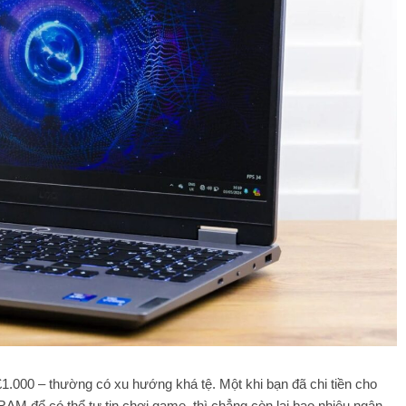
 £1.000 – thường có xu hướng khá tệ. Một khi bạn đã chi tiền cho
AM để có thể tự tin chơi game, thì chẳng còn lại bao nhiêu ngân