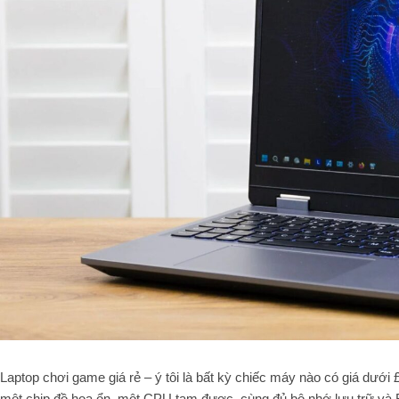
Laptop chơi game giá rẻ – ý tôi là bất kỳ chiếc máy nào có giá dưới
một chip đồ họa ổn, một CPU tạm được, cùng đủ bộ nhớ lưu trữ và R