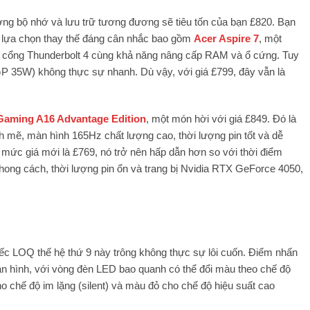
g bộ nhớ và lưu trữ tương đương sẽ tiêu tốn của bạn £820. Bạn
ác lựa chọn thay thế đáng cân nhắc bao gồm
Acer Aspire 7
, một
t, cổng Thunderbolt 4 cùng khả năng nâng cấp RAM và ổ cứng. Tuy
 35W) không thực sự nhanh. Dù vậy, với giá £799, đây vẫn là
aming A16 Advantage Edition
, một món hời với giá £849. Đó là
ẽ, màn hình 165Hz chất lượng cao, thời lượng pin tốt và dễ
i mức giá mới là £769, nó trở nên hấp dẫn hơn so với thời điểm
phong cách, thời lượng pin ổn và trang bị Nvidia RTX GeForce 4050,
ếc LOQ thế hệ thứ 9 này trông không thực sự lôi cuốn. Điểm nhấn
màn hình, với vòng đèn LED bao quanh có thể đổi màu theo chế độ
 chế độ im lặng (silent) và màu đỏ cho chế độ hiệu suất cao