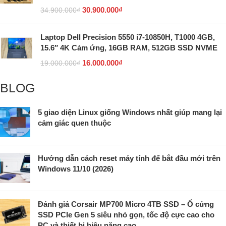
30.900.000
₫
34.900.000
₫
Laptop Dell Precision 5550 i7-10850H, T1000 4GB,
15.6″ 4K Cảm ứng, 16GB RAM, 512GB SSD NVME
16.000.000
₫
19.000.000
₫
BLOG
5 giao diện Linux giống Windows nhất giúp mang lại
cảm giác quen thuộc
Hướng dẫn cách reset máy tính để bắt đầu mới trên
Windows 11/10 (2026)
Đánh giá Corsair MP700 Micro 4TB SSD – Ổ cứng
SSD PCIe Gen 5 siêu nhỏ gọn, tốc độ cực cao cho
PC và thiết bị hiệu năng cao