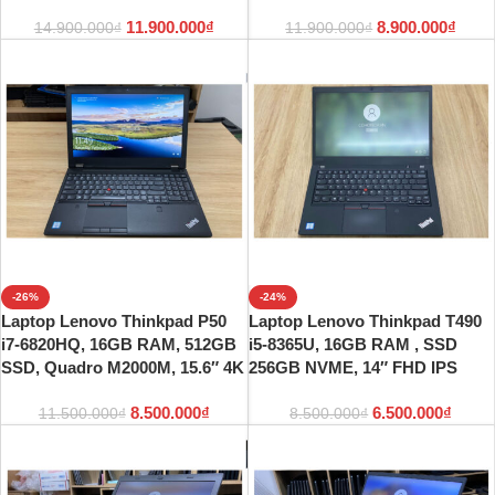
11.900.000
₫
8.900.000
₫
14.900.000
₫
11.900.000
₫
-26%
-24%
Laptop Lenovo Thinkpad P50
Laptop Lenovo Thinkpad T490
i7-6820HQ, 16GB RAM, 512GB
i5-8365U, 16GB RAM , SSD
SSD, Quadro M2000M, 15.6″ 4K
256GB NVME, 14″ FHD IPS
8.500.000
₫
6.500.000
₫
11.500.000
₫
8.500.000
₫