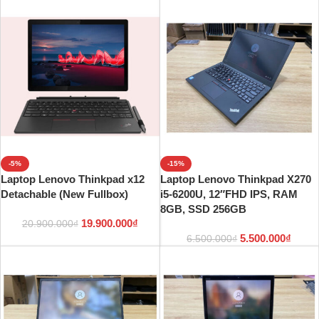
-5%
-15%
Laptop Lenovo Thinkpad x12
Laptop Lenovo Thinkpad X270
Detachable (New Fullbox)
i5-6200U, 12″FHD IPS, RAM
8GB, SSD 256GB
19.900.000
₫
20.900.000
₫
5.500.000
₫
6.500.000
₫