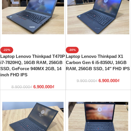
-22%
-30%
Laptop Lenovo Thinkpad T470P
Laptop Lenovo Thinkpad X1
i7-7820HQ, 16GB RAM, 256GB
Carbon Gen 6 i5-8350U, 16GB
SSD, GeForce 940MX 2GB, 14
RAM, 256GB SSD, 14″ FHD IPS
inch FHD IPS
6.900.000
₫
9.900.000
₫
6.900.000
₫
8.900.000
₫