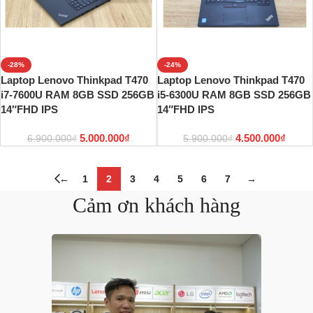
-28%
-24%
Laptop Lenovo Thinkpad T470
Laptop Lenovo Thinkpad T470
i7-7600U RAM 8GB SSD 256GB
i5-6300U RAM 8GB SSD 256GB
14″FHD IPS
14″FHD IPS
5.000.000
₫
4.500.000
₫
6.900.000
₫
5.900.000
₫
←
1
2
3
4
5
6
7
→
Cảm ơn khách hàng