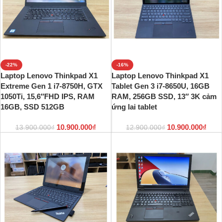
-22%
-16%
Laptop Lenovo Thinkpad X1
Laptop Lenovo Thinkpad X1
Extreme Gen 1 i7-8750H, GTX
Tablet Gen 3 i7-8650U, 16GB
1050Ti, 15,6″FHD IPS, RAM
RAM, 256GB SSD, 13″ 3K cảm
16GB, SSD 512GB
ứng lai tablet
10.900.000
₫
10.900.000
₫
13.900.000
₫
12.900.000
₫