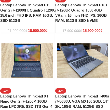
Laptop Lenovo Thinkpad P15
Laptop Lenovo Thinkpad P16s
Gen 2 i7-11800H, Quadro T1200,
i7-1260P, Quadro T550 4GB
15.6 inch FHD IPS, RAM 16GB,
VRam, 16 inch FHD IPS, 16GB
SSD 512GB
RAM, 512GB SSD NVME
18.900.000
₫
15.900.000
₫
21.900.000
₫
17.900.000
₫
-17%
-20%
Laptop Lenovo Thinkpad X1
Laptop Lenovo Thinkpad T480s
Nano Gen 2 i7-1260P, 16GB
i7-8650U, VGA MX150 2GB, 14″
Ram LPDDR5, SSD 1TB Gen 4
2K, 16GB RAM, 512GB SSD