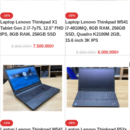
-16%
-33%
Laptop Lenovo Thinkpad X1
Laptop Lenovo Thinkpad W541
Tablet Gen 2 i7-7y75, 12.5″ FHD
i7-4810MQ, 8GB RAM, 256GB
IPS, 8GB RAM, 256GB SSD
SSD, Quadro K2100M 2GB,
15.6 inch 3K IPS
7.500.000
₫
8.900.000
₫
6.000.000
₫
8.900.000
₫
-13%
-28%
Laptop Lenovo Thinkpad W541
Laptop Lenovo Thinkpad P52s