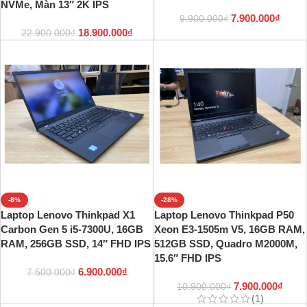
NVMe, Màn 13″ 2K IPS
7.900.000
₫
9.900.000
₫
18.900.000
₫
22.900.000
₫
-8%
-28%
Laptop Lenovo Thinkpad X1
Laptop Lenovo Thinkpad P50
Carbon Gen 5 i5-7300U, 16GB
Xeon E3-1505m V5, 16GB RAM,
RAM, 256GB SSD, 14″ FHD IPS
512GB SSD, Quadro M2000M,
15.6″ FHD IPS
6.900.000
₫
7.500.000
₫
7.900.000
₫
10.900.000
₫
(1)