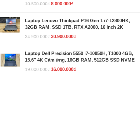
8.000.000
₫
10.500.000
₫
Laptop Lenovo Thinkpad P16 Gen 1 i7-12800HK,
32GB RAM, SSD 1TB, RTX A2000, 16 inch 2K
30.900.000
₫
34.900.000
₫
Laptop Dell Precision 5550 i7-10850H, T1000 4GB,
15.6″ 4K Cảm ứng, 16GB RAM, 512GB SSD NVME
16.000.000
₫
19.000.000
₫
BLOG
5 giao diện Linux giống Windows nhất giúp mang lại
cảm giác quen thuộc
Hướng dẫn cách reset máy tính để bắt đầu mới trên
Windows 11/10 (2026)