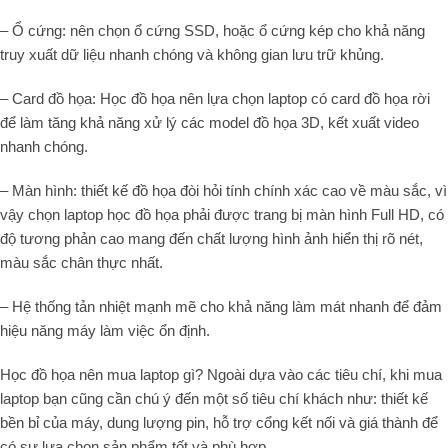
– Ổ cứng: nên chọn ổ cứng SSD, hoặc ổ cứng kép cho khả năng
truy xuất dữ liệu nhanh chóng và không gian lưu trữ khủng.
– Card đồ họa: Học đồ họa nên lựa chọn laptop có card đồ họa rời
để làm tăng khả năng xử lý các model đồ họa 3D, kết xuất video
nhanh chóng.
– Màn hình: thiết kế đồ họa đòi hỏi tính chính xác cao về màu sắc, vì
vậy chọn laptop học đồ họa phải được trang bị màn hình Full HD, có
độ tương phản cao mang đến chất lượng hình ảnh hiển thị rõ nét,
màu sắc chân thực nhất.
– Hệ thống tản nhiệt mạnh mẽ cho khả năng làm mát nhanh để đảm
hiệu năng máy làm việc ổn định.
Học đồ họa nên mua laptop gì? Ngoài dựa vào các tiêu chí, khi mua
laptop bạn cũng cần chú ý đến một số tiêu chí khách như: thiết kế
bền bỉ của máy, dung lượng pin, hỗ trợ cổng kết nối và giá thành để
có sự lựa chọn sản phẩm tốt và phù hợp.