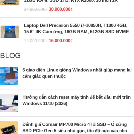
32GB RAM, SSD 1TB, RTX A2000, 16 inch 2K
30.900.000
₫
34.900.000
₫
Laptop Dell Precision 5550 i7-10850H, T1000 4GB,
15.6″ 4K Cảm ứng, 16GB RAM, 512GB SSD NVME
16.000.000
₫
19.000.000
₫
BLOG
5 giao diện Linux giống Windows nhất giúp mang lại
cảm giác quen thuộc
Hướng dẫn cách reset máy tính để bắt đầu mới trên
Windows 11/10 (2026)
Đánh giá Corsair MP700 Micro 4TB SSD – Ổ cứng
SSD PCIe Gen 5 siêu nhỏ gọn, tốc độ cực cao cho