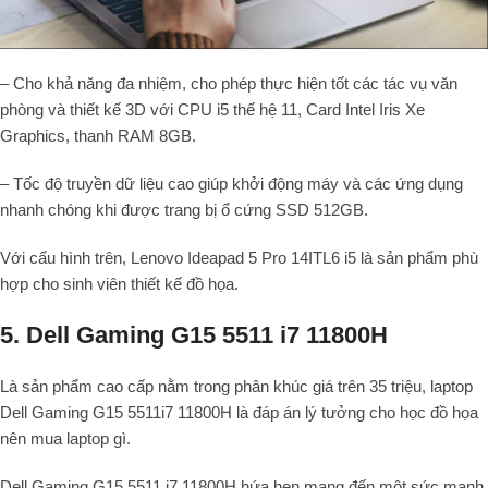
– Cho khả năng đa nhiệm, cho phép thực hiện tốt các tác vụ văn
phòng và thiết kế 3D với CPU i5 thế hệ 11, Card Intel Iris Xe
Graphics, thanh RAM 8GB.
– Tốc độ truyền dữ liệu cao giúp khởi động máy và các ứng dụng
nhanh chóng khi được trang bị ổ cứng SSD 512GB.
Với cấu hình trên, Lenovo Ideapad 5 Pro 14ITL6 i5 là sản phẩm phù
hợp cho sinh viên thiết kế đồ họa.
5. Dell Gaming G15 5511 i7 11800H
Là sản phẩm cao cấp nằm trong phân khúc giá trên 35 triệu, laptop
Dell Gaming G15 5511i7 11800H là đáp án lý tưởng cho học đồ họa
nên mua laptop gì.
Dell Gaming G15 5511 i7 11800H hứa hẹn mang đến một sức mạnh