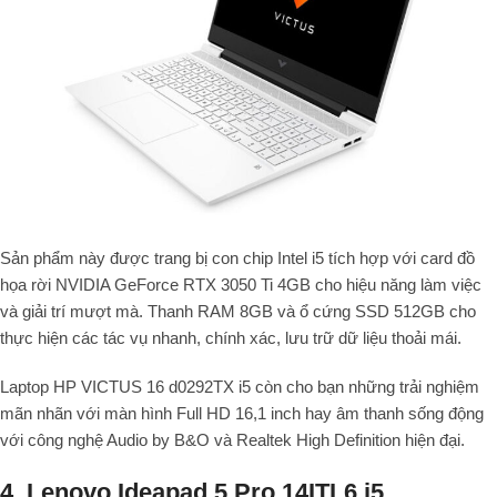
Sản phẩm này được trang bị con chip Intel i5 tích hợp với card đồ
họa rời NVIDIA GeForce RTX 3050 Ti 4GB cho hiệu năng làm việc
và giải trí mượt mà. Thanh RAM 8GB và ổ cứng SSD 512GB cho
thực hiện các tác vụ nhanh, chính xác, lưu trữ dữ liệu thoải mái.
Laptop HP VICTUS 16 d0292TX i5 còn cho bạn những trải nghiệm
mãn nhãn với màn hình Full HD 16,1 inch hay âm thanh sống động
với công nghệ Audio by B&O và Realtek High Definition hiện đại.
4. Lenovo Ideapad 5 Pro 14ITL6 i5