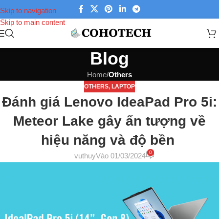
Skip to navigation
Skip to main content
Blog
Home
/
Others
OTHERS
,
LAPTOP
Đánh giá Lenovo IdeaPad Pro 5i:
Meteor Lake gây ấn tượng về
hiệu năng và độ bền ​
0
vuthuy
Vào 01/03/2024