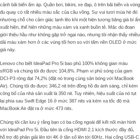
cảnh bãi biển ấm áp. Quần bơi, bikini, xe đạp, ô trên bãi biển và vòng
đu quay có rất nhiều màu sắc của cầu vồng. Sự vui tươi mùa hè đó
nhường chỗ cho cảm giác lạnh lẽo khi một hiện tượng băng giá bí ẩn
xuất hiện, thể hiện những màu xám và xanh buồn tẻ. Mặc dù đoạn
giới thiệu hầu như không gặp trở ngại nào, nhưng tôi nhận thấy nhiều
dải màu xám hơn ở các vùng tối hơn so với tấm nền OLED ở mức
giá này.
Lenovo cho biết IdeaPad Pro 5i bao phủ 100% không gian màu
sRGB và chúng tôi đo được 104,8%. Phạm vi phủ sóng của gam
DCI-P3 rộng đạt 74,2% (đặt nó trong cùng sân bóng với MacBook
Air). Chúng tôi đo được 346,2 nit trên đồng hồ đo ánh sáng, chỉ kém
công bố của nhà sản xuất là 350 nit. Tuy nhiên, hiệu suất của nó tụt
lại phía sau Swift Edge 16 ở mức 387 nits và kém xa tốc độ mà
MacBook Air đặt ra ở mức 473 nits.
Chúng tôi cần lưu ý rằng bạn có ba cổng ngoài để kết nối màn hình
với IdeaPad Pro 5i. Đầu tiên là cổng HDMI 2.1 kích thước đầy đủ,
hỗ trợ độ phân giải lên tới 4K ở tần số lên tới 60Hz. Hai cổng USB-C