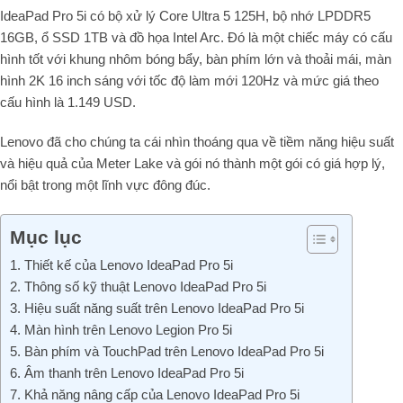
IdeaPad Pro 5i có bộ xử lý Core Ultra 5 125H, bộ nhớ LPDDR5
16GB, ổ SSD 1TB và đồ họa Intel Arc. Đó là một chiếc máy có cấu
hình tốt với khung nhôm bóng bẩy, bàn phím lớn và thoải mái, màn
hình 2K 16 inch sáng với tốc độ làm mới 120Hz và mức giá theo
cấu hình là 1.149 USD.
Lenovo đã cho chúng ta cái nhìn thoáng qua về tiềm năng hiệu suất
và hiệu quả của Meter Lake và gói nó thành một gói có giá hợp lý,
nổi bật trong một lĩnh vực đông đúc.
Mục lục
1. Thiết kế của Lenovo IdeaPad Pro 5i
2. Thông số kỹ thuật Lenovo IdeaPad Pro 5i
​3. Hiệu suất năng suất trên Lenovo IdeaPad Pro 5i
4. Màn hình trên Lenovo Legion Pro 5i
5. Bàn phím và TouchPad trên Lenovo IdeaPad Pro 5i
6. Âm thanh trên Lenovo IdeaPad Pro 5i
7. Khả năng nâng cấp của Lenovo IdeaPad Pro 5i