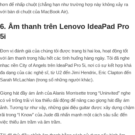
hơn để nhấp chuột (chẳng hạn như trường hợp này không xảy ra
với bàn di chuột của MacBook Air).
6. Âm thanh trên Lenovo IdeaPad Pro
5i
Đơn vị đánh giá của chúng tôi được trang bị hai loa, hoạt động tốt
với âm thanh trong hầu hết các tình huống hàng ngày. Tôi đã nghe
nhạc nền City of Angels trên IdeaPad Pro 5i, nơi có sự kết hợp khá
đa dạng của các nghệ sĩ, từ U2 đến Jimi Hendrix, Eric Clapton đến
Sarah McLachlan (trong số những người khác).
Giọng hát đầy ám ảnh của Alanis Morrisette trong “Uninvited” nghe
có vẻ trống trải vì loa thiếu dải động để nâng cao giọng hát đầy ám
ảnh. Tương tự như vậy, những giai điệu guitar được xây dựng chậm
rãi trong “I Know” của Jude đã nhấn mạnh một cách sâu sắc đến
việc thiếu âm trầm và âm trầm.