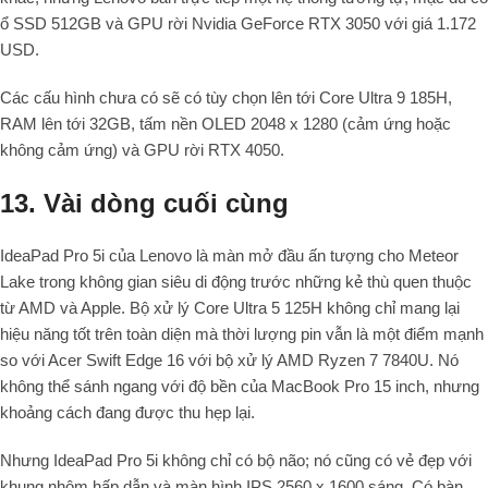
ổ SSD 512GB và GPU rời Nvidia GeForce RTX 3050 với giá 1.172
USD.
Các cấu hình chưa có sẽ có tùy chọn lên tới Core Ultra 9 185H,
RAM lên tới 32GB, tấm nền OLED 2048 x 1280 (cảm ứng hoặc
không cảm ứng) và GPU rời RTX 4050.
13. Vài dòng cuối cùng
IdeaPad Pro 5i của Lenovo là màn mở đầu ấn tượng cho Meteor
Lake trong không gian siêu di động trước những kẻ thù quen thuộc
từ AMD và Apple. Bộ xử lý Core Ultra 5 125H không chỉ mang lại
hiệu năng tốt trên toàn diện mà thời lượng pin vẫn là một điểm mạnh
so với Acer Swift Edge 16 với bộ xử lý AMD Ryzen 7 7840U. Nó
không thể sánh ngang với độ bền của MacBook Pro 15 inch, nhưng
khoảng cách đang được thu hẹp lại.
Nhưng IdeaPad Pro 5i không chỉ có bộ não; nó cũng có vẻ đẹp với
khung nhôm hấp dẫn và màn hình IPS 2560 x 1600 sáng. Có bàn