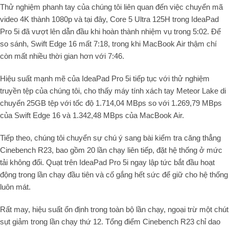
Thử nghiệm phanh tay của chúng tôi liên quan đến việc chuyển mã
video 4K thành 1080p và tại đây, Core 5 Ultra 125H trong IdeaPad
Pro 5i đã vượt lên dẫn đầu khi hoàn thành nhiệm vụ trong 5:02. Để
so sánh, Swift Edge 16 mất 7:18, trong khi MacBook Air thậm chí
còn mất nhiều thời gian hơn với 7:46.
Hiệu suất mạnh mẽ của IdeaPad Pro 5i tiếp tục với thử nghiệm
truyền tệp của chúng tôi, cho thấy máy tính xách tay Meteor Lake di
chuyển 25GB tệp với tốc độ 1.714,04 MBps so với 1.269,79 MBps
của Swift Edge 16 và 1.342,48 MBps của MacBook Air.
Tiếp theo, chúng tôi chuyển sự chú ý sang bài kiểm tra căng thẳng
Cinebench R23, bao gồm 20 lần chạy liên tiếp, đặt hệ thống ở mức
tải không đổi. Quạt trên IdeaPad Pro 5i ngay lập tức bắt đầu hoạt
động trong lần chạy đầu tiên và cố gắng hết sức để giữ cho hệ thống
luôn mát.
Rất may, hiệu suất ổn định trong toàn bộ lần chạy, ngoại trừ một chút
sụt giảm trong lần chạy thứ 12. Tổng điểm Cinebench R23 chỉ dao