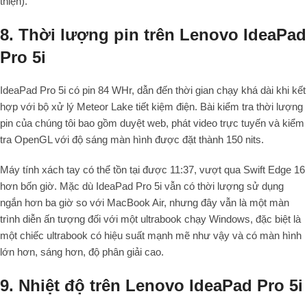
thiện).
8. Thời lượng pin trên Lenovo IdeaPad
Pro 5i
IdeaPad Pro 5i có pin 84 WHr, dẫn đến thời gian chạy khá dài khi kết
hợp với bộ xử lý Meteor Lake tiết kiệm điện. Bài kiểm tra thời lượng
pin của chúng tôi bao gồm duyệt web, phát video trực tuyến và kiểm
tra OpenGL với độ sáng màn hình được đặt thành 150 nits.
Máy tính xách tay có thể tồn tại được 11:37, vượt qua Swift Edge 16
hơn bốn giờ. Mặc dù IdeaPad Pro 5i vẫn có thời lượng sử dụng
ngắn hơn ba giờ so với MacBook Air, nhưng đây vẫn là một màn
trình diễn ấn tượng đối với một ultrabook chạy Windows, đặc biệt là
một chiếc ultrabook có hiệu suất mạnh mẽ như vậy và có màn hình
lớn hơn, sáng hơn, độ phân giải cao.
9. Nhiệt độ trên Lenovo IdeaPad Pro 5i