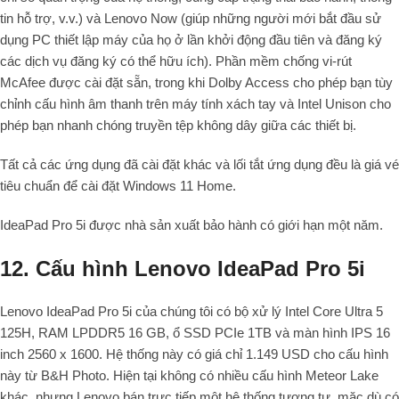
tin hỗ trợ, v.v.) và Lenovo Now (giúp những người mới bắt đầu sử
dụng PC thiết lập máy của họ ở lần khởi động đầu tiên và đăng ký
các dịch vụ đăng ký có thể hữu ích). Phần mềm chống vi-rút
McAfee được cài đặt sẵn, trong khi Dolby Access cho phép bạn tùy
chỉnh cấu hình âm thanh trên máy tính xách tay và Intel Unison cho
phép bạn nhanh chóng truyền tệp không dây giữa các thiết bị.
Tất cả các ứng dụng đã cài đặt khác và lối tắt ứng dụng đều là giá vé
tiêu chuẩn để cài đặt Windows 11 Home.
IdeaPad Pro 5i được nhà sản xuất bảo hành có giới hạn một năm.
12. Cấu hình Lenovo IdeaPad Pro 5i
Lenovo IdeaPad Pro 5i của chúng tôi có bộ xử lý Intel Core Ultra 5
125H, RAM LPDDR5 16 GB, ổ SSD PCIe 1TB và màn hình IPS 16
inch 2560 x 1600. Hệ thống này có giá chỉ 1.149 USD cho cấu hình
này từ B&H Photo. Hiện tại không có nhiều cấu hình Meteor Lake
khác, nhưng Lenovo bán trực tiếp một hệ thống tương tự, mặc dù có