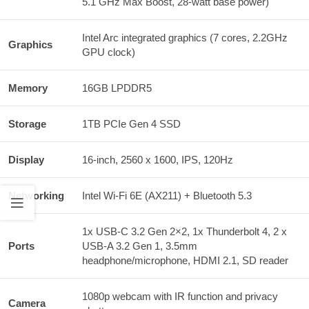
5.1 GHz Max Boost, 28-watt base power)
Intel Arc integrated graphics (7 cores, 2.2GHz
Graphics
GPU clock)
Memory
16GB LPDDR5
Storage
1TB PCIe Gen 4 SSD
Display
16-inch, 2560 x 1600, IPS, 120Hz
Networking
Intel Wi-Fi 6E (AX211) + Bluetooth 5.3
1x USB-C 3.2 Gen 2×2, 1x Thunderbolt 4, 2 x
Ports
USB-A 3.2 Gen 1, 3.5mm
headphone/microphone, HDMI 2.1, SD reader
1080p webcam with IR function and privacy
Camera