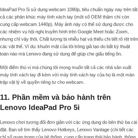
IdeaPad Pro 5i sử dụng webcam 1080p, tiêu chuẩn ngày nay trên tất
cả các phân khúc máy tính xách tay (một số OEM thậm chí còn
cung cấp webcam 1440p). Máy ảnh này có thể sử dụng được cho
các nhiệm vụ hội nghị truyền hình trên Google Meet hoặc Zoom,
nhưng chỉ vậy thôi. Chất lượng bị nhiễu hạt và thiếu chi tiết rõ rệt trên
các vật thể. Ví dụ: khuôn mặt của tôi trông giả tạo do bất kỳ thuật
toán nào mà Lenovo đang sử dụng để giúp che giấu tiếng ồn.
Một điểm thú vị mà chúng tôi mong muốn tất cả các nhà sản xuất
máy tính xách tay đi kèm với máy tính xách tay của họ là một màn
trập vật lý về quyền riêng tư cho webcam.
11. Phần mềm và bảo hành trên
Lenovo IdeaPad Pro 5i
Lenovo chơi tương đối đơn giản với các ứng dụng do bên thứ ba cài
đặt. Bạn sẽ tìm thấy Lenovo Hotkeys, Lenovo Vantage (chi tiết các
chỉ số quan trọng của hệ thống, cung cấp trạng thái bảo hành, thông