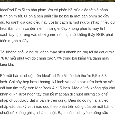
IdeaPad Pro 5i có bàn phím lớn có phản hồi xúc giác tốt và hành
trình phím tốt. Ở phía bên phải của bộ bài là một bàn phím số đầy
đủ, tôi đánh giá cao điều này với tư cách là một người nhập nhiều dữ
liệu. Bàn phím có đèn nền, nhưng vì đây không phải là máy tính
xách tay tập trung vào chơi game nên bạn sẽ không thấy RGB phát
triển mạnh ở đây.
Tôi không phải là người đánh máy siêu nhanh nhưng tôi đã đạt được
78 từ mỗi phút với độ chính xác 97% trong bài kiểm tra đánh máy
kiểu khỉ.
Bề mặt bàn di chuột trên IdeaPad Pro 5i có kích thước 5,5 x 3,3
inch. Cái này hẹp hơn khoảng 1/4 inch và ngắn hơn nửa inch so với
cái bạn tìm thấy trên MacBook Air 15 inch. Mặc dù tôi không gặp khó
khăn gì khi lướt ngón tay trên bề mặt bàn di chuột nhưng cơ chế
nhấp chuột được đặt ở bản lề trên cùng. Điều đó có nghĩa là việc
nhấp vào bất kỳ vị trí nào dọc theo phần trên cùng của bề mặt bàn di
chuột sẽ không ghi lại nhấp chuột. Bạn phải di chuyển xuống sâu