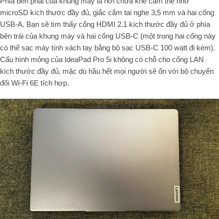
Phía bên phải của khung máy là nơi chứa khe cắm thẻ nhớ
microSD kích thước đầy đủ, giắc cắm tai nghe 3,5 mm và hai cổng
USB-A. Bạn sẽ tìm thấy cổng HDMI 2.1 kích thước đầy đủ ở phía
bên trái của khung máy và hai cổng USB-C (một trong hai cổng này
có thể sạc máy tính xách tay bằng bộ sạc USB-C 100 watt đi kèm).
Cấu hình mỏng của IdeaPad Pro 5i không có chỗ cho cổng LAN
kích thước đầy đủ, mặc dù hầu hết mọi người sẽ ổn với bộ chuyển
đổi Wi-Fi 6E tích hợp.