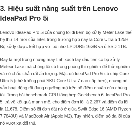
​3. Hiệu suất năng suất trên Lenovo
IdeaPad Pro 5i
Lenovo IdeaPad Pro 5i của chúng tôi đi kèm bộ xử lý Meter Lake thế
hệ thứ 14 mới của Intel, trong trường hợp này là Core Ultra 5 125H.
Bộ xử lý được kết hợp với bộ nhớ LPDDR5 16GB và ổ SSD 1TB.
Đây là một trong những máy tính xách tay đầu tiên có bộ xử lý
Meteor Lake mà chúng tôi có trong phòng thí nghiệm để thử nghiệm
và nó chắc chắn rất ấn tượng. Mặc dù IdeaPad Pro 5i có chip Core
Ultra 5 (chứ không phải SKU Core Ultra 7 cao cấp hơn), nhưng nó
vẫn hoạt động rất đáng ngưỡng mộ trên bộ điểm chuẩn của chúng
tôi. Trong bài benchmark CPU tổng hợp Geekbench 6, IdeaPad Pro
5i trả về kết quả mạnh mẽ, cho điểm đơn lõi là 2.267 và điểm đa lõi
là 11.678. Điểm số lõi đơn đặt nó ở giữa Swift Edge 16 (AMD Ryzen
7 7840U) và MacBook Air (Apple M2). Tuy nhiên, điểm số đa lõi của
nó vượt xa đối thủ.