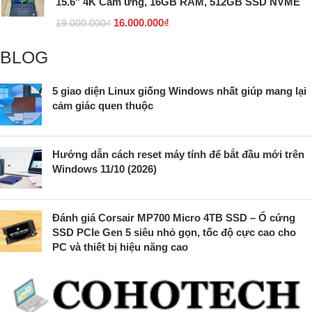
15.6″ 4K Cảm ứng, 16GB RAM, 512GB SSD NVME
16.000.000
₫
19.000.000
₫
BLOG
5 giao diện Linux giống Windows nhất giúp mang lại
cảm giác quen thuộc
Hướng dẫn cách reset máy tính để bắt đầu mới trên
Windows 11/10 (2026)
Đánh giá Corsair MP700 Micro 4TB SSD – Ổ cứng
SSD PCIe Gen 5 siêu nhỏ gọn, tốc độ cực cao cho
PC và thiết bị hiệu năng cao