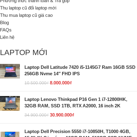
Phương thức thanh toán & Trả góp
Thu laptop cũ đổi laptop mới
Thu mua laptop cũ giá cao
Blog
FAQs
Liên hệ
LAPTOP MỚI
Laptop Dell Latitude 7420 i5-1145G7 Ram 16GB SSD
256GB Nvme 14″ FHD IPS
8.000.000
₫
10.500.000
₫
Laptop Lenovo Thinkpad P16 Gen 1 i7-12800HK,
32GB RAM, SSD 1TB, RTX A2000, 16 inch 2K
30.900.000
₫
34.900.000
₫
Laptop Dell Precision 5550 i7-10850H, T1000 4GB,