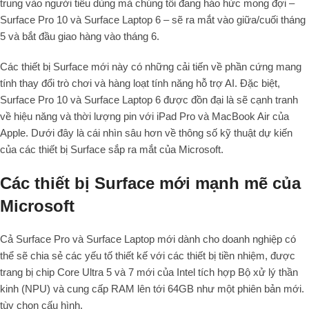
trung vào người tiêu dùng mà chúng tôi đang háo hức mong đợi –
Surface Pro 10 và Surface Laptop 6 – sẽ ra mắt vào giữa/cuối tháng
5 và bắt đầu giao hàng vào tháng 6.
Các thiết bị Surface mới này có những cải tiến về phần cứng mang
tính thay đổi trò chơi và hàng loạt tính năng hỗ trợ AI. Đặc biệt,
Surface Pro 10 và Surface Laptop 6 được đồn đại là sẽ cạnh tranh
về hiệu năng và thời lượng pin với iPad Pro và MacBook Air của
Apple. Dưới đây là cái nhìn sâu hơn về thông số kỹ thuật dự kiến ​​
của các thiết bị Surface sắp ra mắt của Microsoft.
Các thiết bị Surface mới mạnh mẽ của
Microsoft
Cả Surface Pro và Surface Laptop mới dành cho doanh nghiệp có
thể sẽ chia sẻ các yếu tố thiết kế với các thiết bị tiền nhiệm, được
trang bị chip Core Ultra 5 và 7 mới của Intel tích hợp Bộ xử lý thần
kinh (NPU) và cung cấp RAM lên tới 64GB như một phiên bản mới.
tùy chọn cấu hình.