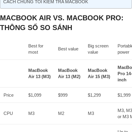
CÁCH CHÚNG TÔI KIỂM TRA MACBOOK
MACBOOK AIR VS. MACBOOK PRO:
THÔNG SỐ SO SÁNH
Best for
Big screen
Portabl
Best value
Row 0 – Cell 0
most
value
power
MacBo
MacBook
MacBook
MacBook
Pro 14
Row 1 – Cell 0
Air 13 (M3)
Air 13 (M2)
Air 15 (M3)
inch
Price
$1,099
$999
$1,299
$1,999
M3, M3
CPU
M3
M2
M3
or M3 
Up to