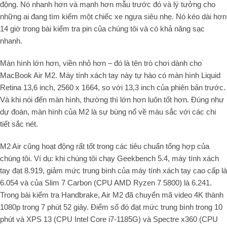
động. Nó nhanh hơn và mạnh hơn mẫu trước đó và lý tưởng cho
những ai đang tìm kiếm một chiếc xe ngựa siêu nhẹ. Nó kéo dài hơn
14 giờ trong bài kiểm tra pin của chúng tôi và có khả năng sạc
nhanh.
Màn hình lớn hơn, viền nhỏ hơn – đó là tên trò chơi dành cho
MacBook Air M2. Máy tính xách tay này tự hào có màn hình Liquid
Retina 13,6 inch, 2560 x 1664, so với 13,3 inch của phiên bản trước.
Và khi nói đến màn hình, thường thì lớn hơn luôn tốt hơn. Đúng như
dự đoán, màn hình của M2 là sự bùng nổ về màu sắc với các chi
tiết sắc nét.
M2 Air cũng hoạt động rất tốt trong các tiêu chuẩn tổng hợp của
chúng tôi. Ví dụ: khi chúng tôi chạy Geekbench 5.4, máy tính xách
tay đạt 8.919, giảm mức trung bình của máy tính xách tay cao cấp là
6.054 và của Slim 7 Carbon (CPU AMD Ryzen 7 5800) là 6.241.
Trong bài kiểm tra Handbrake, Air M2 đã chuyển mã video 4K thành
1080p trong 7 phút 52 giây. Điểm số đó đạt mức trung bình trong 10
phút và XPS 13 (CPU Intel Core i7-1185G) và Spectre x360 (CPU