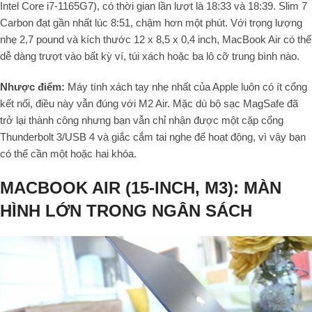
Intel Core i7-1165G7), có thời gian lần lượt là 18:33 và 18:39. Slim 7
Carbon đạt gần nhất lúc 8:51, chậm hơn một phút. Với trọng lượng
nhẹ 2,7 pound và kích thước 12 x 8,5 x 0,4 inch, MacBook Air có thể
dễ dàng trượt vào bất kỳ ví, túi xách hoặc ba lô cỡ trung bình nào.
Nhược điểm:
Máy tính xách tay nhẹ nhất của Apple luôn có ít cổng
kết nối, điều này vẫn đúng với M2 Air. Mặc dù bộ sạc MagSafe đã
trở lại thành công nhưng bạn vẫn chỉ nhận được một cặp cổng
Thunderbolt 3/USB 4 và giắc cắm tai nghe để hoạt động, vì vậy bạn
có thể cần một hoặc hai khóa.
MACBOOK AIR (15-INCH, M3): MÀN
HÌNH LỚN TRONG NGÂN SÁCH