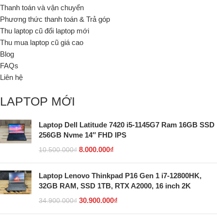
Thanh toán và vận chuyển
Phương thức thanh toán & Trả góp
Thu laptop cũ đổi laptop mới
Thu mua laptop cũ giá cao
Blog
FAQs
Liên hệ
LAPTOP MỚI
Laptop Dell Latitude 7420 i5-1145G7 Ram 16GB SSD
256GB Nvme 14″ FHD IPS
8.000.000
₫
10.500.000
₫
Laptop Lenovo Thinkpad P16 Gen 1 i7-12800HK,
32GB RAM, SSD 1TB, RTX A2000, 16 inch 2K
30.900.000
₫
34.900.000
₫