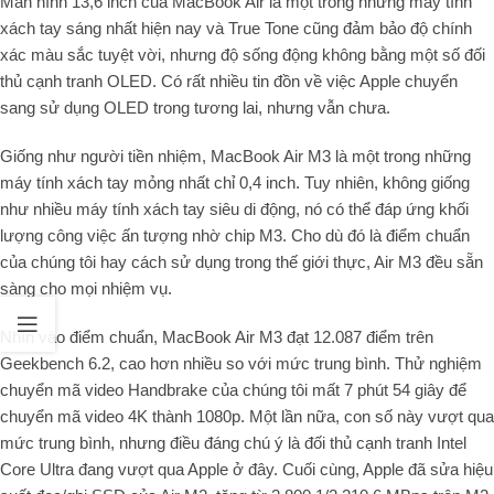
Màn hình 13,6 inch của MacBook Air là một trong những máy tính
xách tay sáng nhất hiện nay và True Tone cũng đảm bảo độ chính
xác màu sắc tuyệt vời, nhưng độ sống động không bằng một số đối
thủ cạnh tranh OLED. Có rất nhiều tin đồn về việc Apple chuyển
sang sử dụng OLED trong tương lai, nhưng vẫn chưa.
Giống như người tiền nhiệm, MacBook Air M3 là một trong những
máy tính xách tay mỏng nhất chỉ 0,4 inch. Tuy nhiên, không giống
như nhiều máy tính xách tay siêu di động, nó có thể đáp ứng khối
lượng công việc ấn tượng nhờ chip M3. Cho dù đó là điểm chuẩn
của chúng tôi hay cách sử dụng trong thế giới thực, Air M3 đều sẵn
sàng cho mọi nhiệm vụ.
Nhìn vào điểm chuẩn, MacBook Air M3 đạt 12.087 điểm trên
Geekbench 6.2, cao hơn nhiều so với mức trung bình. Thử nghiệm
chuyển mã video Handbrake của chúng tôi mất 7 phút 54 giây để
chuyển mã video 4K thành 1080p. Một lần nữa, con số này vượt qua
mức trung bình, nhưng điều đáng chú ý là đối thủ cạnh tranh Intel
Core Ultra đang vượt qua Apple ở đây. Cuối cùng, Apple đã sửa hiệu