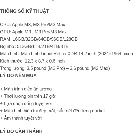
THÔNG SỐ KỸ THUẬT
CPU: Apple M3, M3 Pro/M3 Max
GPU: Apple M3 , M3 Pro/M3 Max
RAM: 16GB/32GB/64GB/96GB/128GB
Bộ nhớ: 512GB/1TB/2TB/4TB/8TB
Màn hình: Màn hình Liquid Retina XDR 14,2 inch (3024×1964 pixel)
Kích thước: 12,3 x 8,7 x 0,6 inch
Trọng lượng: 3,5 pound (M2 Pro) – 3,6 pound (M2 Max)
LÝ DO NÊN MUA
+ Màn trình diễn ấn tượng
+ Thời lượng pin trên 17 giờ
+ Lựa chọn cổng tuyệt vời
+ Màn hình hiển thị đẹp mắt, sắc nét đến từng chi tiết
+ Âm thanh tuyệt vời
LÝ DO CẦN TRÁNH