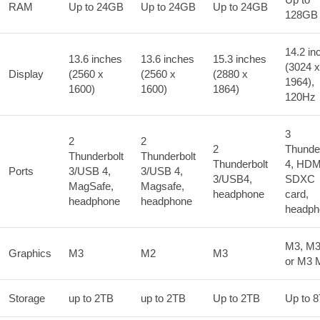
RAM
Up to 24GB
Up to 24GB
Up to 24GB
128GB
14.2 in
13.6 inches
13.6 inches
15.3 inches
(3024 x
Display
(2560 x
(2560 x
(2880 x
1964),
1600)
1600)
1864)
120Hz
3
2
2
2
Thunder
Thunderbolt
Thunderbolt
Thunderbolt
4, HDM
Ports
3/USB 4,
3/USB 4,
3/USB4,
SDXC
MagSafe,
Magsafe,
headphone
card,
headphone
headphone
headph
M3, M3
Graphics
M3
M2
M3
or M3 
Storage
up to 2TB
up to 2TB
Up to 2TB
Up to 