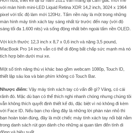
Hơn nữa, thiết kế lại từ năm 2021 vẫn mang lại cảm giác mới mẻ
với màn hình mini-LED Liquid Retina XDR 14,2 inch, 3024 x 1964
pixel với tốc độ làm mới 120Hz. Tấm nền này là một trong những
màn hình máy tính xách tay sáng nhất từ trước đến nay (với độ
sáng tối đa 1.600 nits) và sống động nhất bên ngoài tấm nền OLED.
Với kích thước 12,3 inch x 8,7 x 0,6 inch và nặng 3,5 pound,
MacBook Pro 14 inch vẫn có thể di động bất chấp sức mạnh mà nó
tích hợp bên dưới mui xe.
Một số tính năng thú vị khác bao gồm webcam 1080p, Touch ID,
thiết lập sáu loa và bàn phím không có Touch Bar.
Nhược điểm:
Vậy máy tính xách tay có vấn đề gì? Vâng, có cái
rãnh đó. Mặc dù bạn có thể thích nghi nhanh chóng nhưng chúng tôi
vẫn không thích quyết định thiết kế đó, đặc biệt vì nó không đi kèm
với Face ID. Nếu bạn cho rằng đây là những lời phàn nàn nhỏ thì
bạn hoàn toàn đúng, đây là một chiếc máy tính xách tay nổi bật nằm
trong danh sách rút gọn dành cho những ai quan tâm đến tính di
động và hiệu suất.