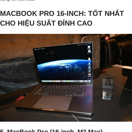
MACBOOK PRO 16-INCH: TỐT NHẤT
CHO HIỆU SUẤT ĐỈNH CAO
5. MacBook Pro (16-inch, M3 Max)