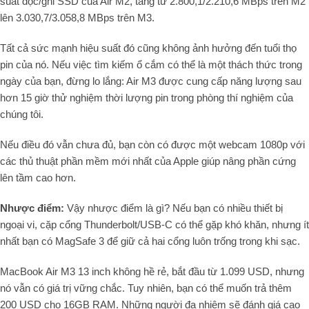
suất đọc/ghi SSD của Air M2, tăng từ 2.800,1/2.210,6 MBps trên M2
lên 3.030,7/3.058,8 MBps trên M3.
Tất cả sức mạnh hiệu suất đó cũng không ảnh hưởng đến tuổi thọ
pin của nó. Nếu việc tìm kiếm ổ cắm có thể là một thách thức trong
ngày của bạn, đừng lo lắng: Air M3 được cung cấp năng lượng sau
hơn 15 giờ thử nghiệm thời lượng pin trong phòng thí nghiệm của
chúng tôi.
Nếu điều đó vẫn chưa đủ, bạn còn có được một webcam 1080p với
các thủ thuật phần mềm mới nhất của Apple giúp nâng phần cứng
lên tầm cao hơn.
Nhược điểm:
Vậy nhược điểm là gì? Nếu bạn có nhiều thiết bị
ngoại vi, cặp cổng Thunderbolt/USB-C có thể gặp khó khăn, nhưng ít
nhất bạn có MagSafe 3 để giữ cả hai cổng luôn trống trong khi sạc.
MacBook Air M3 13 inch không hề rẻ, bắt đầu từ 1.099 USD, nhưng
nó vẫn có giá trị vững chắc. Tuy nhiên, bạn có thể muốn trả thêm
200 USD cho 16GB RAM. Những người đa nhiệm sẽ đánh giá cao