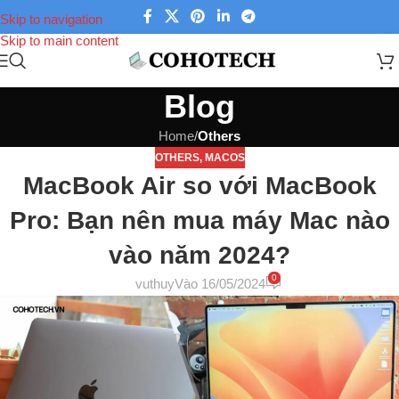
Skip to navigation
Skip to main content
Blog
Home
/
Others
OTHERS
,
MACOS
MacBook Air so với MacBook
Pro: Bạn nên mua máy Mac nào
vào năm 2024?
0
vuthuy
Vào 16/05/2024