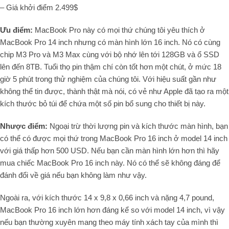
– Giá khởi điểm 2.499$
Ưu điểm:
MacBook Pro này có mọi thứ chúng tôi yêu thích ở
MacBook Pro 14 inch nhưng có màn hình lớn 16 inch. Nó có cùng
chip M3 Pro và M3 Max cùng với bộ nhớ lên tới 128GB và ổ SSD
lên đến 8TB. Tuổi thọ pin thậm chí còn tốt hơn một chút, ở mức 18
giờ 5 phút trong thử nghiệm của chúng tôi. Với hiệu suất gần như
không thể tin được, thành thật mà nói, có vẻ như Apple đã tạo ra một
kích thước bỏ túi để chứa một số pin bổ sung cho thiết bị này.
Nhược điểm:
Ngoại trừ thời lượng pin và kích thước màn hình, bạn
có thể có được mọi thứ trong MacBook Pro 16 inch ở model 14 inch
với giá thấp hơn 500 USD. Nếu bạn cần màn hình lớn hơn thì hãy
mua chiếc MacBook Pro 16 inch này. Nó có thể sẽ không đáng để
đánh đổi về giá nếu bạn không làm như vậy.
Ngoài ra, với kích thước 14 x 9,8 x 0,66 inch và nặng 4,7 pound,
MacBook Pro 16 inch lớn hơn đáng kể so với model 14 inch, vì vậy
nếu bạn thường xuyên mang theo máy tính xách tay của mình thì