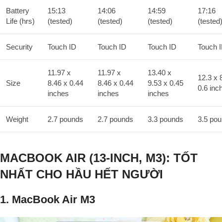
Battery
15:13
14:06
14:59
17:16
Life (hrs)
(tested)
(tested)
(tested)
(tested
Security
Touch ID
Touch ID
Touch ID
Touch 
11.97 x
11.97 x
13.40 x
12.3 x 
Size
8.46 x 0.44
8.46 x 0.44
9.53 x 0.45
0.6 inc
inches
inches
inches
Weight
2.7 pounds
2.7 pounds
3.3 pounds
3.5 po
MACBOOK AIR (13-INCH, M3): TỐT
NHẤT CHO HẦU HẾT NGƯỜI
1. MacBook Air M3