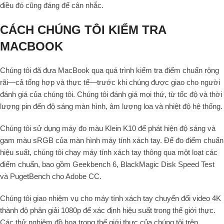
điều đó cũng đáng để cân nhắc.
CÁCH CHÚNG TÔI KIỂM TRA
MACBOOK
Chúng tôi đã đưa MacBook qua quá trình kiểm tra điểm chuẩn rộng
rãi—cả tổng hợp và thực tế—trước khi chúng được giao cho người
đánh giá của chúng tôi. Chúng tôi đánh giá mọi thứ, từ tốc độ và thời
lượng pin đến độ sáng màn hình, âm lượng loa và nhiệt độ hệ thống.
Chúng tôi sử dụng máy đo màu Klein K10 để phát hiện độ sáng và
gam màu sRGB của màn hình máy tính xách tay. Để đo điểm chuẩn
hiệu suất, chúng tôi chạy máy tính xách tay thông qua một loạt các
điểm chuẩn, bao gồm Geekbench 6, BlackMagic Disk Speed Test
và PugetBench cho Adobe CC.
Chúng tôi giao nhiệm vụ cho máy tính xách tay chuyển đổi video 4K
thành độ phân giải 1080p để xác định hiệu suất trong thế giới thực.
Các thử nghiệm đồ họa trong thế giới thực của chúng tôi trên