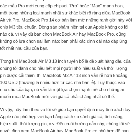
các mẫu Pro mới cung cấp chipset “Pro” hoặc “Max” mạnh hơn,
một trong những loại mạnh nhất sự khác biệt rõ ràng giữa MacBook
Air và Pro. MacBook Pro 14 cơ bản làm mờ những ranh giới này với
chip M3 tiêu chuẩn. Dòng sản phẩm hiện tại của Apple không có lỗi
nào cả, vì vậy dù bạn chọn MacBook Air hay MacBook Pro, cũng
không có lựa chọn sai lầm nào; bạn phải xác định cái nào đáp ứng
tốt nhất nhu cầu của bạn.
Trong khi MacBook Air M3 13 inch tuyên bố là đề xuất hàng đầu của
chúng tôi dành cho hầu hết mọi người nhờ hiệu suất và thời lượng
pin được cải thiện, thì MacBook M2 Air 13 inch vẫn rẻ hơn khoảng
100 USD (thường là nhiều hơn từ các nhà bán lẻ). Tùy thuộc vào
nhu cầu của bạn, nó vẫn là một lựa chọn mạnh mẽ cho những ai
muốn mua MacBook mới với giá cả phải chăng nhất có thể.
Vì vậy, hãy làm theo và tôi sẽ giúp bạn quyết định máy tính xách tay
Apple nào phù hợp với bạn bằng cách so sánh giá cả, tính năng,
hiệu suất, thời lượng pin, v.v. Đến cuối hướng dẫn này, chúng tôi sẽ
quyết định xem MacBook Air hay MacBook Pro có phù hợp để bạn