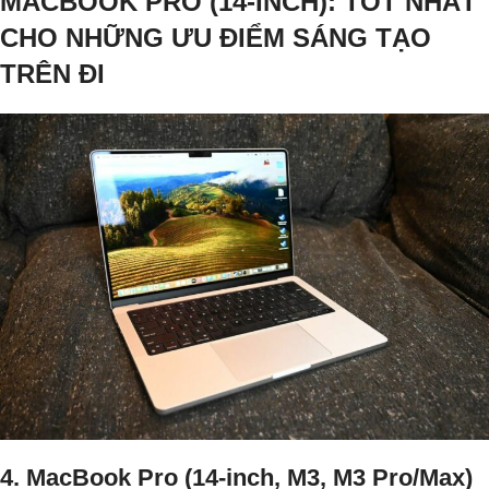
MACBOOK PRO (14-INCH): TỐT NHẤT
CHO NHỮNG ƯU ĐIỂM SÁNG TẠO
TRÊN ĐI
4. MacBook Pro (14-inch, M3, M3 Pro/Max)